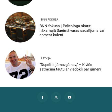
BNN FOKUSĀ
BNN fokusā | Politologa skats:
nākamajā Saeimā varas sadalījums var
apmest kūleni
LATVIJA
“Dupsītis jāmazgā nav,” – Kivičs
satracina tautu ar viedokli par ģimeni