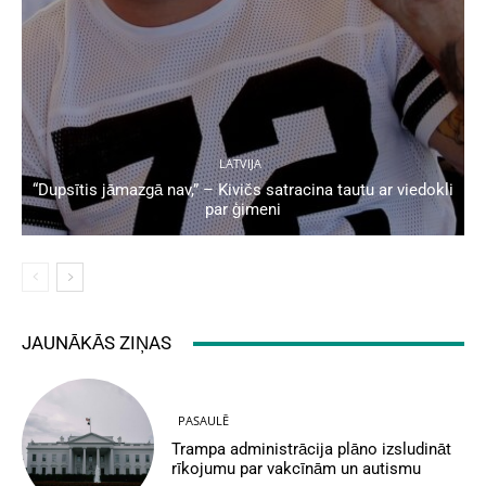
LATVIJA
“Dupsītis jāmazgā nav,” – Kivičs satracina tautu ar viedokli
par ģimeni
JAUNĀKĀS ZIŅAS
PASAULĒ
Trampa administrācija plāno izsludināt
rīkojumu par vakcīnām un autismu