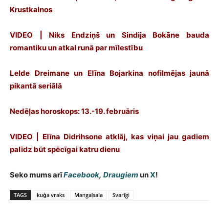
Krustkalnos
VIDEO | Niks Endziņš un Sindija Bokāne bauda
romantiku un atkal runā par mīlestību
Lelde Dreimane un Elīna Bojarkina nofilmējas jaunā
pikantā seriālā
Nedēļas horoskops: 13.-19. februāris
VIDEO | Elīna Didrihsone atklāj, kas viņai jau gadiem
palīdz būt spēcīgai katru dienu
Seko mums arī
Facebook
,
Draugiem
un
X
!
TAGS
kuģa vraks
Mangaļsala
Svarīgi