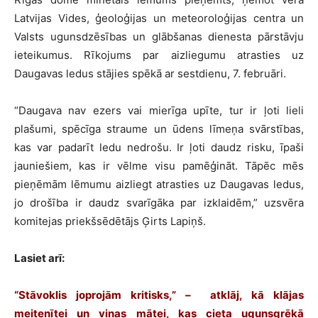
Latvijas Vides, ģeoloģijas un meteoroloģijas centra un
Valsts ugunsdzēsības un glābšanas dienesta pārstāvju
ieteikumus. Rīkojums par aizliegumu atrasties uz
Daugavas ledus stājies spēkā ar sestdienu, 7. februāri.
“Daugava nav ezers vai mierīga upīte, tur ir ļoti lieli
plašumi, spēcīga straume un ūdens līmeņa svārstības,
kas var padarīt ledu nedrošu. Ir ļoti daudz risku, īpaši
jauniešiem, kas ir vēlme visu pamēģināt. Tāpēc mēs
pieņēmām lēmumu aizliegt atrasties uz Daugavas ledus,
jo drošība ir daudz svarīgāka par izklaidēm,” uzsvēra
komitejas priekšsēdētājs Ģirts Lapiņš.
Lasiet arī:
“Stāvoklis joprojām kritisks,” – atklāj, kā klājas
meitenītei un viņas mātei, kas cieta ugunsgrēkā