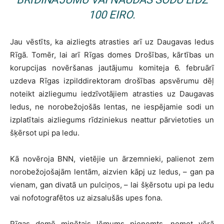
100 EIRO.
Jau vēstīts, ka aizliegts atrasties arī uz Daugavas ledus
Rīgā. Tomēr, lai arī Rīgas domes Drošības, kārtības un
korupcijas novēršanas jautājumu komiteja 6. februārī
uzdeva Rīgas izpilddirektoram drošības apsvērumu dēļ
noteikt aizliegumu iedzīvotājiem atrasties uz Daugavas
ledus, ne norobežojošās lentas, ne iespējamie sodi un
izplatītais aizliegums rīdziniekus neattur pārvietoties un
šķērsot upi pa ledu.
Kā novēroja BNN, vietējie un ārzemnieki, palienot zem
norobežojošajām lentām, aizvien kāpj uz ledus, – gan pa
vienam, gan divatā un pulciņos, – lai šķērsotu upi pa ledu
vai nofotografētos uz aizsalušās upes fona.
Rīgas domē minētais lēmums pieņemts, ņemot vērā