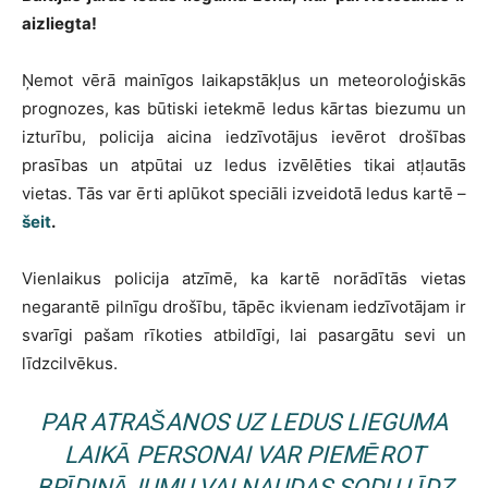
aizliegta!
Ņemot vērā mainīgos laikapstākļus un meteoroloģiskās
prognozes, kas būtiski ietekmē ledus kārtas biezumu un
izturību, policija aicina iedzīvotājus ievērot drošības
prasības un atpūtai uz ledus izvēlēties tikai atļautās
vietas. Tās var ērti aplūkot speciāli izveidotā ledus kartē –
šeit
.
Vienlaikus policija atzīmē, ka kartē norādītās vietas
negarantē pilnīgu drošību, tāpēc ikvienam iedzīvotājam ir
svarīgi pašam rīkoties atbildīgi, lai pasargātu sevi un
līdzcilvēkus.
PAR ATRAŠANOS UZ LEDUS LIEGUMA
LAIKĀ PERSONAI VAR PIEMĒROT
BRĪDINĀJUMU VAI NAUDAS SODU LĪDZ