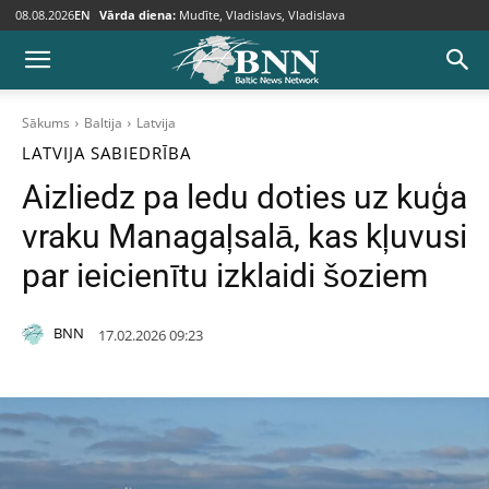
08.08.2026
EN
Vārda diena:
Mudīte, Vladislavs, Vladislava
Sākums
Baltija
Latvija
LATVIJA
SABIEDRĪBA
Aizliedz pa ledu doties uz kuģa
vraku Managaļsalā, kas kļuvusi
par ieicienītu izklaidi šoziem
BNN
17.02.2026 09:23