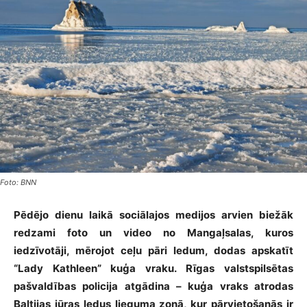
Foto: BNN
Pēdējo dienu laikā sociālajos medijos arvien biežāk
redzami foto un video no Mangaļsalas, kuros
iedzīvotāji, mērojot ceļu pāri ledum, dodas apskatīt
“Lady Kathleen” kuģa vraku. Rīgas valstspilsētas
pašvaldības policija atgādina – kuģa vraks atrodas
Baltijas jūras ledus lieguma zonā, kur pārvietošanās ir