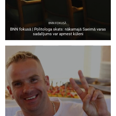
BNN FOKUSĀ
BNN fokusā | Politologa skats: nākamajā Saeimā varas
sadalījums var apmest kūleni