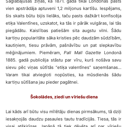
Saglabājušās ziņas, ka 1871. gadā tikai Londonas pasts
vien apstrādāja aptuveni 1,2 miljonus kartīšu. Iespējams,
šis skaits būtu bijis lielāks, taču pasts dažkārt konfiscēja
etiķa Valentīnes, uzskatot, ka tās ir pārāk vulgāras, lai tās
piegādātu. Kaislības patiešām sita augstu vilni. Šādu
kartiņu popularitāte sāka kristies pēc daudzām sūdzībām,
kautiņiem, tiesu prāvām, pašnāvību un pat slepkavību
mēģinājumiem. Piemēram,
Pall Mall Gazette
Londonā
1885. gadā publicēja stāstu par vīru, kurš nošāva savu
sievu pēc viņas sūtītās “etiķa valentīnes” saņemšanas…
Varam tikai atviegloti nopūsties, ka mūsdienās šādu
kartiņu sūtīšana jau pieder pagātnei.
Šokolādes, ziedi un vīriešu diena
Lai kāds arī būtu visu mīlētāju dienas pirmsākums, tā dziļi
iesakņojās daudzu pasaules tautu tradīcijās. Tiesa, tās ir
visai atšķirīgas. Japānā tā tiek dēvēta arī par vīriešu