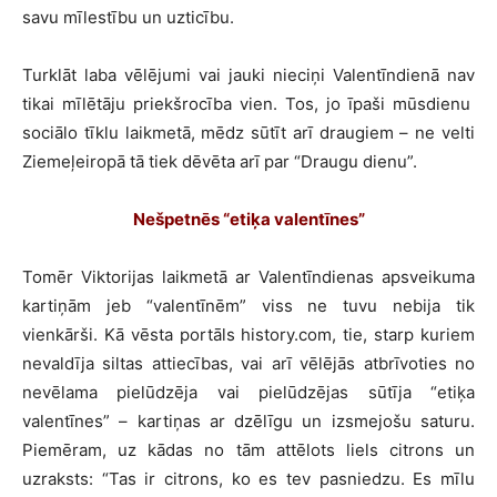
savu mīlestību un uzticību.
Turklāt laba vēlējumi vai jauki nieciņi Valentīndienā nav
tikai mīlētāju priekšrocība vien. Tos, jo īpaši mūsdienu
sociālo tīklu laikmetā, mēdz sūtīt arī draugiem – ne velti
Ziemeļeiropā tā tiek dēvēta arī par “Draugu dienu”.
Nešpetnēs “etiķa valentīnes”
Tomēr Viktorijas laikmetā ar Valentīndienas apsveikuma
kartiņām jeb “valentīnēm” viss ne tuvu nebija tik
vienkārši. Kā vēsta portāls history.com, tie, starp kuriem
nevaldīja siltas attiecības, vai arī vēlējās atbrīvoties no
nevēlama pielūdzēja vai pielūdzējas sūtīja “etiķa
valentīnes” – kartiņas ar dzēlīgu un izsmejošu saturu.
Piemēram, uz kādas no tām attēlots liels citrons un
uzraksts: “Tas ir citrons, ko es tev pasniedzu. Es mīlu