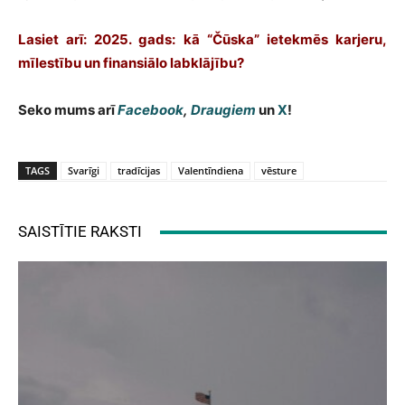
Lasiet arī: 2025. gads: kā “Čūska” ietekmēs karjeru,
mīlestību un finansiālo labklājību?
Seko mums arī
Facebook
,
Draugiem
un
X
!
TAGS
Svarīgi
tradīcijas
Valentīndiena
vēsture
SAISTĪTIE RAKSTI