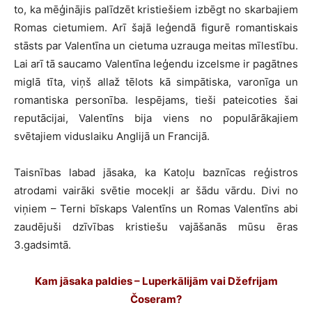
to, ka mēģinājis palīdzēt kristiešiem izbēgt no skarbajiem
Romas cietumiem. Arī šajā leģendā figurē romantiskais
stāsts par Valentīna un cietuma uzrauga meitas mīlestību.
Lai arī tā saucamo Valentīna leģendu izcelsme ir pagātnes
miglā tīta, viņš allaž tēlots kā simpātiska, varonīga un
romantiska personība. Iespējams, tieši pateicoties šai
reputācijai, Valentīns bija viens no populārākajiem
svētajiem viduslaiku Anglijā un Francijā.
Taisnības labad jāsaka, ka Katoļu baznīcas reģistros
atrodami vairāki svētie mocekļi ar šādu vārdu. Divi no
viņiem – Terni bīskaps Valentīns un Romas Valentīns abi
zaudējuši dzīvības kristiešu vajāšanās mūsu ēras
3.gadsimtā.
Kam jāsaka paldies – Luperkālijām vai Džefrijam
Čoseram?