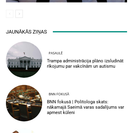
JAUNĀKĀS ZIŅAS
PASAULĒ
Trampa administrācija plāno izsludināt
rīkojumu par vakcīnām un autismu
BNN FOKUSĀ
BNN fokusā | Politologa skats:
nākamajā Saeimā varas sadalījums var
apmest kūleni