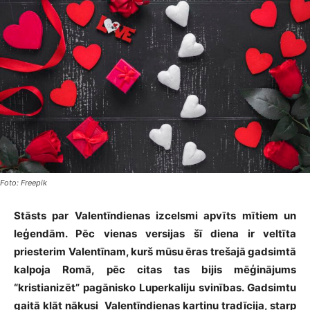
Foto: Freepik
Stāsts par Valentīndienas izcelsmi apvīts mītiem un
leģendām. Pēc vienas versijas šī diena ir veltīta
priesterim Valentīnam, kurš mūsu ēras trešajā gadsimtā
kalpoja Romā, pēc citas tas bijis mēģinājums
“kristianizēt” pagānisko Luperkaliju svinības. Gadsimtu
gaitā klāt nākusi
Valentīndienas kartiņu tradīcija, starp