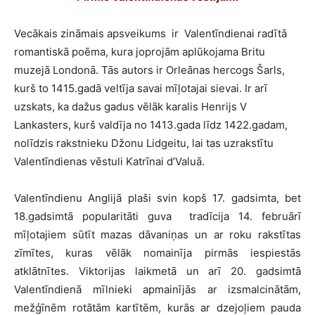
Vecākais zināmais apsveikums
ir
Valentīndienai radītā
romantiskā poēma, kura joprojām aplūkojama Britu
muzejā Londonā. Tās autors ir Orleānas hercogs Šarls,
kurš to 1415.gadā veltīja savai mīļotajai sievai. Ir arī
uzskats, ka dažus gadus vēlāk karalis Henrijs V
Lankasters, kurš valdīja no 1413.gada līdz 1422.gadam,
nolīdzis rakstnieku Džonu Lidgeitu, lai tas uzrakstītu
Valentīndienas vēstuli Katrīnai d’Valuā.
Valentīndienu Anglijā plaši svin kopš 17. gadsimta, bet
18.gadsimtā popularitāti guva
tradīcija 14. februārī
mīļotajiem sūtīt mazas dāvaniņas un ar roku rakstītas
zīmītes, kuras vēlāk nomainīja pirmās iespiestās
atklātnītes. Viktorijas laikmetā un arī 20. gadsimtā
Valentīndienā mīlnieki apmainījās ar izsmalcinātām,
mežģīnēm rotātām kartītēm, kurās ar dzejoļiem pauda