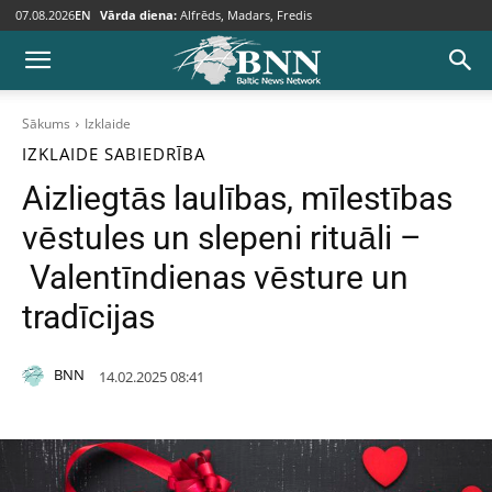
07.08.2026
EN
Vārda diena:
Alfrēds, Madars, Fredis
Sākums
Izklaide
IZKLAIDE
SABIEDRĪBA
Aizliegtās laulības, mīlestības
vēstules un slepeni rituāli –
Valentīndienas vēsture un
tradīcijas
BNN
14.02.2025 08:41