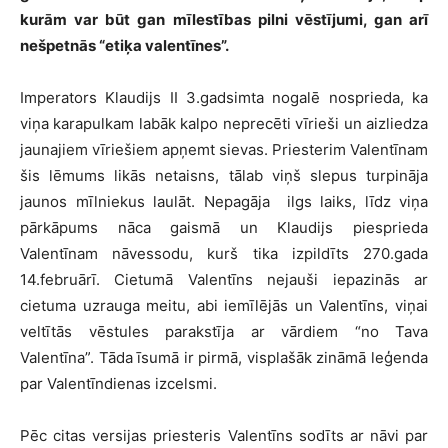
kurām var būt gan mīlestības pilni vēstījumi, gan arī
nešpetnās “etiķa valentīnes”.
Imperators Klaudijs II 3.gadsimta nogalē nosprieda, ka
viņa karapulkam labāk kalpo neprecēti vīrieši un aizliedza
jaunajiem vīriešiem apņemt sievas. Priesterim Valentīnam
šis lēmums likās netaisns, tālab viņš slepus turpināja
jaunos mīlniekus laulāt. Nepagāja ilgs laiks, līdz viņa
pārkāpums nāca gaismā un Klaudijs piesprieda
Valentīnam nāvessodu, kurš tika izpildīts 270.gada
14.februārī. Cietumā Valentīns nejauši iepazinās ar
cietuma uzrauga meitu, abi iemīlējās un Valentīns, viņai
veltītās vēstules parakstīja ar vārdiem “no Tava
Valentīna”. Tāda īsumā ir pirmā, visplašāk zināmā leģenda
par Valentīndienas izcelsmi.
Pēc citas versijas priesteris Valentīns sodīts ar nāvi par