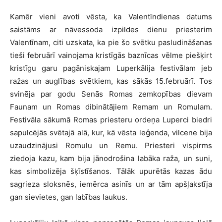
Kamēr vieni avoti vēsta, ka Valentīndienas datums
saistāms ar nāvessoda izpildes dienu priesterim
Valentīnam, citi uzskata, ka pie šo svētku pasludināšanas
tieši februārī vainojama kristīgās baznīcas vēlme piešķirt
kristīgu garu pagāniskajam Luperkālija festivālam jeb
ražas un auglības svētkiem, kas sākās 15.februārī. Tos
svinēja par godu Senās Romas zemkopības dievam
Faunam un Romas dibinātājiem Remam un Romulam.
Festivāla sākumā Romas priesteru ordeņa Luperci biedri
sapulcējās svētajā alā, kur, kā vēsta leģenda, vilcene bija
uzaudzinājusi Romulu un Remu. Priesteri vispirms
ziedoja kazu, kam bija jānodrošina labāka raža, un suni,
kas simbolizēja šķīstīšanos. Tālāk upurētās kazas ādu
sagrieza sloksnēs, iemērca asinīs un ar tām apšļakstīja
gan sievietes, gan labības laukus.