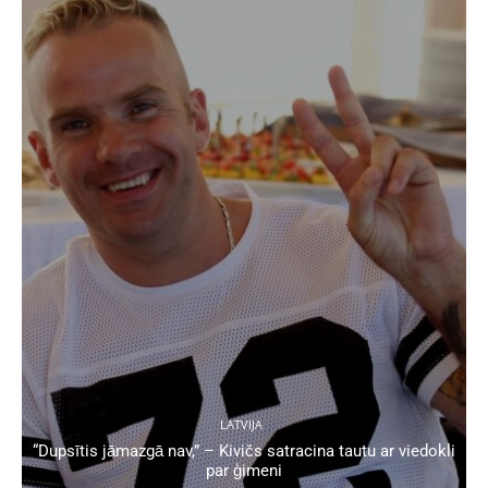
LATVIJA
“Dupsītis jāmazgā nav,” – Kivičs satracina tautu ar viedokli
par ģimeni