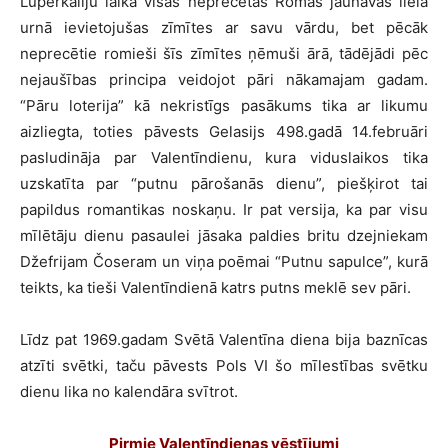
Luperkāliju laikā visas neprecētās Romas jaunavas lielā
urnā ievietojušas zīmītes ar savu vārdu, bet pēcāk
neprecētie romieši šīs zīmītes ņēmuši ārā, tādējādi pēc
nejaušības principa veidojot pāri nākamajam gadam.
“Pāru loterija” kā nekristīgs pasākums tika ar likumu
aizliegta, toties pāvests Gelasijs 498.gadā 14.februāri
pasludināja par Valentīndienu, kura viduslaikos tika
uzskatīta par “putnu pārošanās dienu”, piešķirot tai
papildus romantikas noskaņu. Ir pat versija, ka par visu
mīlētāju dienu pasaulei jāsaka paldies britu dzejniekam
Džefrijam Čoseram un viņa poēmai “Putnu sapulce”, kurā
teikts, ka tieši Valentīndienā katrs putns meklē sev pāri.
Līdz pat 1969.gadam Svētā Valentīna diena bija baznīcas
atzīti svētki, taču pāvests Pols VI šo mīlestības svētku
dienu lika no kalendāra svītrot.
Pirmie Valentīndienas vēstījumi