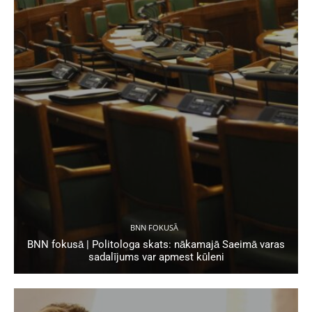
BNN FOKUSĀ
BNN fokusā | Politologa skats: nākamajā Saeimā varas
sadalījums var apmest kūleni