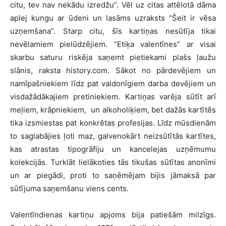
citu, tev nav nekādu izredžu”. Vēl uz citas attēlotā dāma
aplej kungu ar ūdeni un lasāms uzraksts “Šeit ir vēsa
uzņemšana”. Starp citu, šīs kartiņas nesūtīja tikai
nevēlamiem pielūdzējiem. “Etiķa valentīnes” ar visai
skarbu saturu riskēja saņemt pietiekami plašs ļaužu
slānis, raksta history.com. Sākot no pārdevējiem un
namīpašniekiem līdz pat valdonīgiem darba devējiem un
visdažādākajiem pretiniekiem. Kartiņas varēja sūtīt arī
meļiem, krāpniekiem,
un alkoholiķiem, bet dažās kartītēs
tika izsmiestas pat konkrētas profesijas. Līdz mūsdienām
to saglabājies ļoti maz, galvenokārt neizsūtītās kartītes,
kas atrastas tipogrāfiju un kancelejas uzņēmumu
kolekcijās. Turklāt lielākoties tās tikušas sūtītas anonīmi
un ar piegādi, proti to saņēmējam bijis jāmaksā par
sūtījuma saņemšanu viens cents.
Valentīndienas kartiņu apjoms bija patiešām milzīgs.