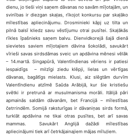
dienu, jo tieši viņi saņem dāvanas no savām mīļotajām, un
svinības ir diezgan skaļas, rīkojot konkursu par skaļāko
mīlestības apliecinājumu. Drosminieki kāpj uz tilta un
pilnā balsī kliedz savu vēstījumu otrai pusītei. Skaļākās
rīkles īpašnieks saņem balvu. Dienvidkorejā šajā dienā
sievietes saviem mīļotajiem dāvina šokolādi, savukārt
vīrieši savas sirdsdāmas sveic un apdāvina mēnesi vēlāk
– 14.martā. Singapūrā, Valentīndienas vēriens ir patiesi
iespaidīgs
– milzīgi ziedu klēpji, lielas un vērtīgas
dāvanas, bagātīgs mielasts. Klusi, aiz slēgtām durvīm
Valentīndienu atzīmē Saūda Arābijā, kur šie kristiešu
svētki ir pretrunā ar musulmanisma morāli. Itālijā pāri
apmainās saldām dāvanām, bet Francijā – mīlestības
četrrindēm. Somijā raksturīgas ir dāvaniņas sirds formā,
turklāt apdāvina ne tikai otras pusītes, bet arī savas
mammas.
Savukārt Anglijā dažādi mīlestības
apliecinājumi tiek arī četrkājainajiem mājas mīluļiem.