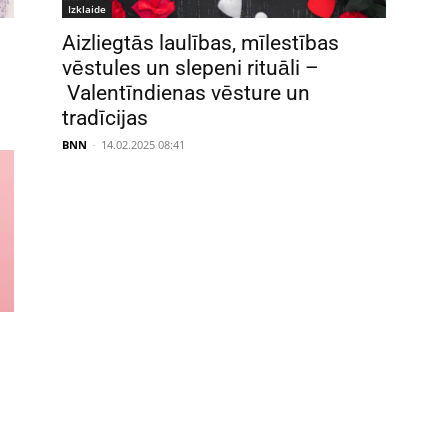
Izklaide
Aizliegtās laulības, mīlestības
vēstules un slepeni rituāli –
Valentīndienas vēsture un
tradīcijas
BNN
-
14.02.2025 08:41