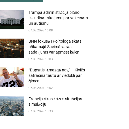
Trampa administrācija plāno
izsludināt rīkojumu par vakcīnām
un autismu
07.08.2026 16:08
BNN fokusā | Politologa skats:
nākamajā Saeimā varas
sadalījums var apmest kūleni
07.08.2026 16:03
“Dupsītis jāmazgā nav,” – Kivičs
satracina tautu ar viedokli par
ģimeni
07.08.2026 16:02
Francija rīkos krīzes situācijas
simulāciju
07.08.2026 15:33