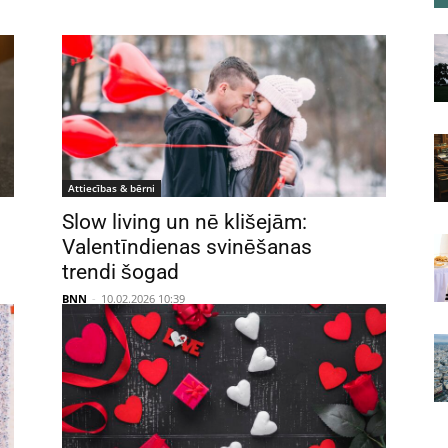
Attiecības & bērni
Slow living un nē klišejām:
Valentīndienas svinēšanas
trendi šogad
BNN
-
10.02.2026 10:39