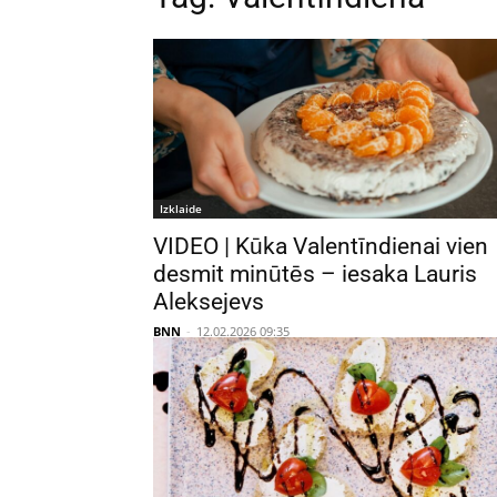
Izklaide
VIDEO | Kūka Valentīndienai vien
desmit minūtēs – iesaka Lauris
Aleksejevs
BNN
-
12.02.2026 09:35