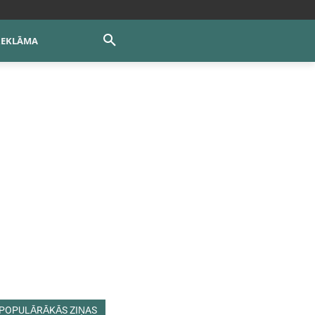
REKLĀMA
POPULĀRĀKĀS ZIŅAS