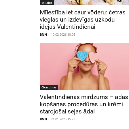
Izklaide
Mīlestība iet caur vēderu: četras
vieglas un izdevīgas uzkodu
idejas Valentīndienai
BNN
-
10.02.2026 10:05
Citas ziņas
Valentīndienas mirdzums – ādas
kopšanas procedūras un krēmi
starojošai sejas ādai
BNN
-
21.01.2025 15:23