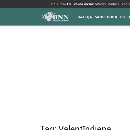
07.08.2026
EN
Vārda diena:
Alfrēds, Madars, Fredis
Tags
Valentīndiena
BALTIJA
SABIEDRĪBA
POLI
Tag:
Valentīndiena