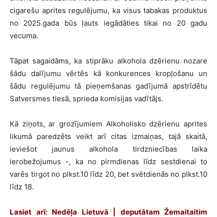
cigarešu aprites regulējumu, ka visus tabakas produktus
no 2025.gada būs ļauts iegādāties tikai no 20 gadu
vecuma.
Tāpat sagaidāms, ka stiprāku alkohola dzērienu nozare
šādu dalījumu vērtēs kā konkurences kropļošanu un
šādu regulējumu tā pieņemšanas gadījumā apstrīdētu
Satversmes tiesā, sprieda komisijas vadītājs.
Kā ziņots, ar grozījumiem Alkoholisko dzērienu aprites
likumā paredzēts veikt arī citas izmaiņas, tajā skaitā,
ieviešot jaunus alkohola tirdzniecības laika
ierobežojumus -, ka no pirmdienas līdz sestdienai to
varēs tirgot no plkst.10 līdz 20, bet svētdienās no plkst.10
līdz 18.
Lasiet arī: Nedēļa Lietuvā | deputātam Žemaitaitim