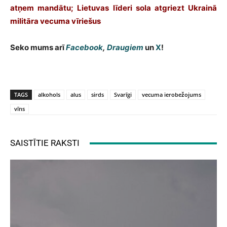
atņem mandātu; Lietuvas līderi sola atgriezt Ukrainā
militāra vecuma vīriešus
Seko mums arī
Facebook
,
Draugiem
un
X
!
TAGS
alkohols
alus
sirds
Svarīgi
vecuma ierobežojums
vīns
SAISTĪTIE RAKSTI