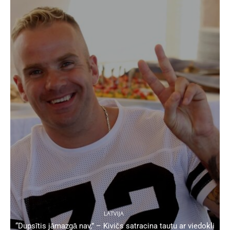
LATVIJA
“Dupsītis jāmazgā nav,” – Kivičs satracina tautu ar viedokli