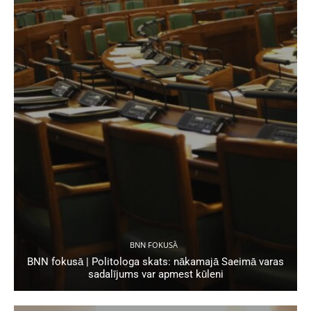
BNN FOKUSĀ
BNN fokusā | Politologa skats: nākamajā Saeimā varas
sadalījums var apmest kūleni