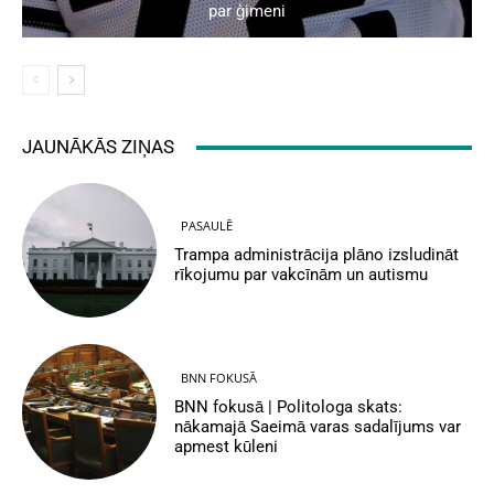
par ģimeni
JAUNĀKĀS ZIŅAS
PASAULĒ
Trampa administrācija plāno izsludināt
rīkojumu par vakcīnām un autismu
BNN FOKUSĀ
BNN fokusā | Politologa skats:
nākamajā Saeimā varas sadalījums var
apmest kūleni