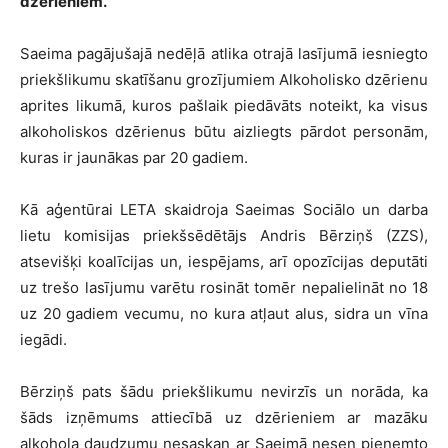
dzērieniem.
Saeima pagājušajā nedēļā atlika otrajā lasījumā iesniegto
priekšlikumu skatīšanu grozījumiem Alkoholisko dzērienu
aprites likumā, kuros pašlaik piedāvāts noteikt, ka visus
alkoholiskos dzērienus būtu aizliegts pārdot personām,
kuras ir jaunākas par 20 gadiem.
Kā aģentūrai LETA skaidroja Saeimas Sociālo un darba
lietu komisijas priekšsēdētājs Andris Bērziņš (ZZS),
atsevišķi koalīcijas un, iespējams, arī opozīcijas deputāti
uz trešo lasījumu varētu rosināt tomēr nepalielināt no 18
uz 20 gadiem vecumu, no kura atļaut alus, sidra un vīna
iegādi.
Bērziņš pats šādu priekšlikumu nevirzīs un norāda, ka
šāds izņēmums attiecībā uz dzērieniem ar mazāku
alkohola daudzumu nesaskan ar Saeimā nesen pieņemto