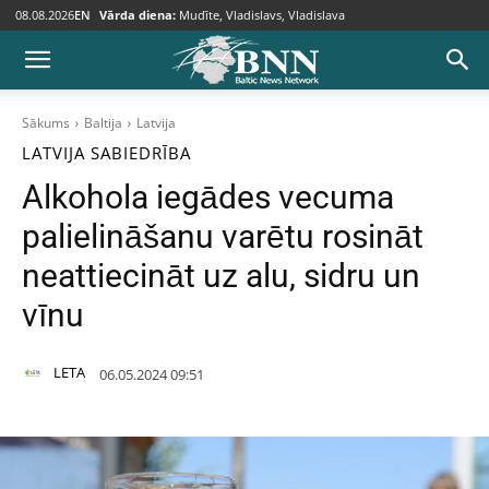
08.08.2026
EN
Vārda diena:
Mudīte, Vladislavs, Vladislava
Sākums
Baltija
Latvija
LATVIJA
SABIEDRĪBA
Alkohola iegādes vecuma
palielināšanu varētu rosināt
neattiecināt uz alu, sidru un
vīnu
LETA
06.05.2024 09:51