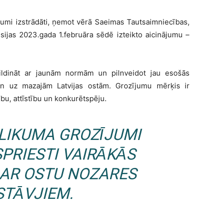
ījumi izstrādāti, ņemot vērā Saeimas Tautsaimniecības,
isijas 2023.gada 1.februāra sēdē izteikto aicinājumu –
ildināt ar jaunām normām un pilnveidot jau esošās
an uz mazajām Latvijas ostām. Grozījumu mērķis ir
bu, attīstību un konkurētspēju.
 LIKUMA GROZĪJUMI
SPRIESTI VAIRĀKĀS
AR OSTU NOZARES
STĀVJIEM.