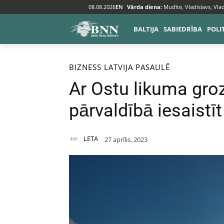
08.08.2026
EN
Vārda diena:
Mudīte, Vladislavs, Vlad
BALTIJA
SABIEDRĪBA
POLI
Sākums
Bizness
BIZNESS
LATVIJA
PASAULĒ
Ar Ostu likuma gro
pārvaldībā iesaistī
LETA
27 aprīlis, 2023