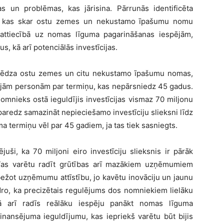
s un problēmas, kas jārisina. Pārrunās identificēta
s, kas skar ostu zemes un nekustamo īpašumu nomu
 attiecībā uz nomas līguma pagarināšanas iespējām,
s, kā arī potenciālās investīcijas.
slēdza ostu zemes un citu nekustamo īpašumu nomas,
kajām personām par termiņu, kas nepārsniedz 45 gadus.
omnieks ostā ieguldījis investīcijas vismaz 70 miljonu
paredz samazināt nepieciešamo investīciju slieksni līdz
a termiņu vēl par 45 gadiem, ja tas tiek sasniegts.
ši, ka 70 miljoni eiro investīciju slieksnis ir pārāk
 Tas varētu radīt grūtības arī mazākiem uzņēmumiem
robežot uzņēmumu attīstību, jo kavētu inovāciju un jaunu
ro, ka precizētais regulējums dos nomniekiem lielāku
ā arī radīs reālāku iespēju panākt nomas līguma
inansējuma ieguldījumu, kas iepriekš varētu būt bijis