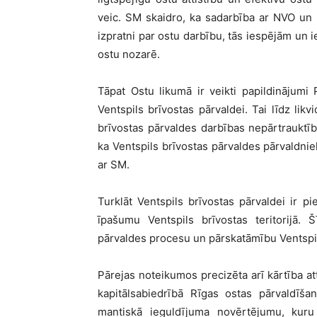
veic. SM skaidro, ka sadarbība ar NVO un i
izpratni par ostu darbību, tās iespējām un 
ostu nozarē.
Tāpat Ostu likumā ir veikti papildinājumi
Ventspils brīvostas pārvaldei. Tai līdz likv
brīvostas pārvaldes darbības nepārtraukt
ka Ventspils brīvostas pārvaldes pārvaldni
ar SM.
Turklāt Ventspils brīvostas pārvaldei ir p
īpašumu Ventspils brīvostas teritorijā. Š
pārvaldes procesu un pārskatāmību Ventspils 
Pārejas noteikumos precizēta arī kārtība at
kapitālsabiedrībā Rīgas ostas pārvaldīš
mantiskā ieguldījuma novērtējumu, kuru t