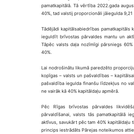
pamatkapitālā. Tā vērtība 2022.gada augustā
40%, tad valstij proporcionāli jāiegulda 9,21 
Tādējādi kapitālsabiedrības pamatkapitāls k
ieguldīt brīvostas pārvaldes mantu un aktī
Tāpēc valsts daļa nozīmīgi pārsniegs 60%
40%.
Lai nodrošinātu likumā paredzēto proporcij
kopīgas – valsts un pašvaldības – kapitālsab
pašvaldība iegulda finanšu līdzekļus no 
ne vairāk kā 40% kapitāldaļu apmērā.
Pēc Rīgas brīvostas pārvaldes likvidēša
pārvaldīšanai, valsts tās pamatkapitālā 
aktīvus, savukārt pēc tam 40% kapitāldaļu t
princips iestrādāts Pārejas noteikumos att