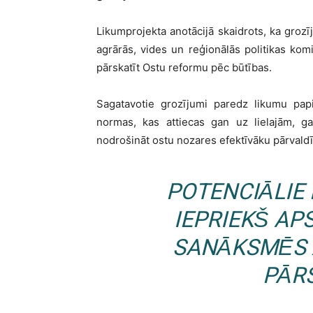
Likumprojekta anotācijā skaidrots, ka groz
agrārās, vides un reģionālās politikas kom
pārskatīt Ostu reformu pēc būtības.
Sagatavotie grozījumi paredz likumu pap
normas, kas attiecas gan uz lielajām, g
nodrošināt ostu nozares efektīvāku pārvaldī
POTENCIĀLIE
IEPRIEKŠ AP
SANĀKSMĒS 
PĀR