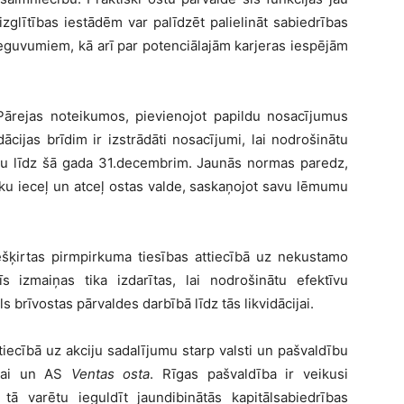
zglītības iestādēm var palīdzēt palielināt sabiedrības
ieguvumiem, kā arī par potenciālajām karjeras iespējām
 Pārejas noteikumos, pievienojot papildu nosacījumus
idācijas brīdim ir izstrādāti nosacījumi, lai nodrošinātu
ību līdz šā gada 31.decembrim. Jaunās normas paredz,
eku ieceļ un atceļ ostas valde, saskaņojot savu lēmumu
iešķirtas pirmpirkuma tiesības attiecībā uz nekustamo
īs izmaiņas tika izdarītas, lai nodrošinātu efektīvu
brīvostas pārvaldes darbībā līdz tās likvidācijai.
tiecībā uz akciju sadalījumu starp valsti un pašvaldību
anai un AS
Ventas osta
. Rīgas pašvaldība ir veikusi
ā varētu ieguldīt jaundibinātās kapitālsabiedrības