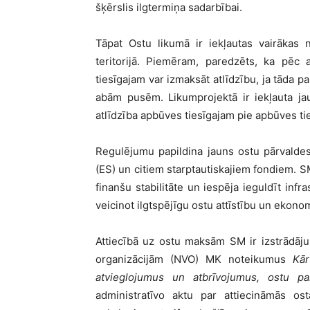
šķērslis ilgtermiņa sadarbībai.
Tāpat Ostu likumā ir iekļautas vairākas 
teritorijā. Piemēram, paredzēts, ka pēc
tiesīgajam var izmaksāt atlīdzību, ja tāda 
abām pusēm. Likumprojektā ir iekļauta ja
atlīdzība apbūves tiesīgajam pie apbūves ti
Regulējumu papildina jauns ostu pārvald
(ES) un citiem starptautiskajiem fondiem. SM
finanšu stabilitāte un iespēja ieguldīt infr
veicinot ilgtspējīgu ostu attīstību un ekono
Attiecībā uz ostu maksām SM ir izstrādāju
organizācijām (NVO) MK noteikumus
Kār
atvieglojumus un atbrīvojumus, ostu pa
administratīvo aktu par attiecināmās 