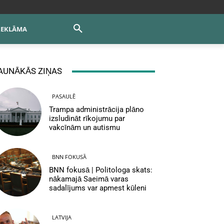
REKLĀMA
AUNĀKĀS ZIŅAS
PASAULĒ
Trampa administrācija plāno
izsludināt rīkojumu par
vakcīnām un autismu
BNN FOKUSĀ
BNN fokusā | Politologa skats:
nākamajā Saeimā varas
sadalījums var apmest kūleni
LATVIJA