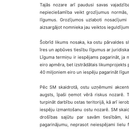
Tajās nozare arī paudusi savas vajadzība
nepieciešamība veikt grozījumus normā
līgumus. Grozījumos uzlaboti nosacījumi
aizsargājot nomnieka jau veiktos ieguldījumu
Šobrīd likums nosaka, ka ostu pārvaldes 
īres un apbūves tiesību līgumus ar juridis
Līguma termiņu ir iespējams pagarināt, ja n
eiro apmēra, bet izstrādātais likumprojekts 
40 miljoniem eiro un iespēju pagarināt līgum
Pēc SM skaidrotā, ostu uzņēmumi akcentēju
augsts, īpaši ņemot vērā riskus nozarē.
turpināt darbību ostas teritorijā, kā arī ie
iespēju izmantošanu ostu nozarē. SM skaid
drošības sajūtu par savām tiesībām, k
pagarinājumu, neprasot neiespējami lielu f