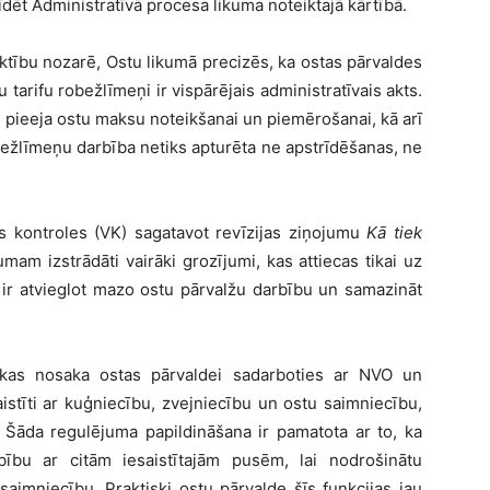
dēt Administratīvā procesa likuma noteiktajā kārtībā.
iktību nozarē, Ostu likumā precizēs, ka ostas pārvaldes
arifu robežlīmeņi ir vispārējais administratīvais akts.
a pieeja ostu maksu noteikšanai un piemērošanai, kā arī
ežlīmeņu darbība netiks apturēta ne apstrīdēšanas, ne
s kontroles (VK) sagatavot revīzijas ziņojumu
Kā tiek
umam izstrādāti vairāki grozījumi, kas attiecas tikai uz
ir atvieglot mazo ostu pārvalžu darbību un samazināt
 kas nosaka ostas pārvaldei sadarboties ar NVO un
istīti ar kuģniecību, zvejniecību un ostu saimniecību,
. Šāda regulējuma papildināšana ir pamatota ar to, ka
rbību ar citām iesaistītajām pusēm, lai nodrošinātu
 saimniecību. Praktiski ostu pārvalde šīs funkcijas jau