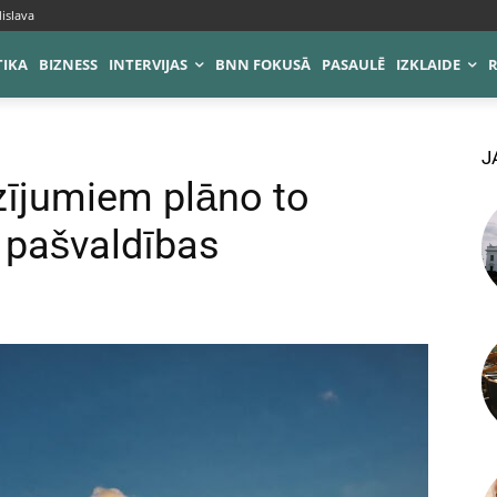
islava
TIKA
BIZNESS
INTERVIJAS
BNN FOKUSĀ
PASAULĒ
IZKLAIDE
J
zījumiem plāno to
t pašvaldības