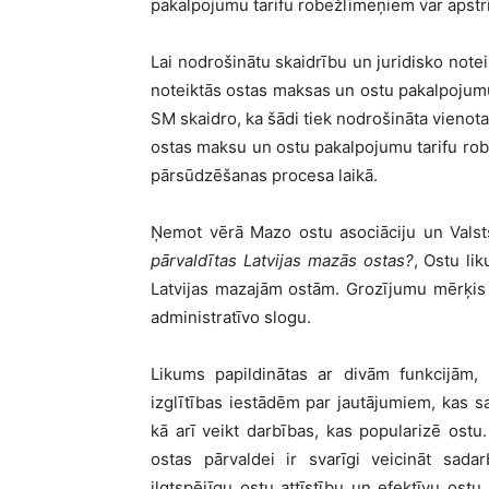
pakalpojumu tarifu robežlīmeņiem var apstrī
Lai nodrošinātu skaidrību un juridisko note
noteiktās ostas maksas un ostu pakalpojumu t
SM skaidro, ka šādi tiek nodrošināta vienot
ostas maksu un ostu pakalpojumu tarifu rob
pārsūdzēšanas procesa laikā.
Ņemot vērā Mazo ostu asociāciju un Valst
pārvaldītas Latvijas mazās ostas?
, Ostu lik
Latvijas mazajām ostām. Grozījumu mērķis 
administratīvo slogu.
Likums papildinātas ar divām funkcijām,
izglītības iestādēm par jautājumiem, kas sa
kā arī veikt darbības, kas popularizē ostu
ostas pārvaldei ir svarīgi veicināt sada
ilgtspējīgu ostu attīstību un efektīvu ostu