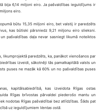
 bija 6,14 miljoni eiro. Ja pašvaldības ieguldījums ir
miljons eiro.
opumā būtu 15,35 miljoni eiro, bet valstij ir paredzēts
vus, kas būtiski pārsniedz 9,21 miljonu eiro slieksni.
 un pašvaldības daļa nevar sasniegt likumā noteiktos
u, likumprojektā paredzēts, ka, panākot vienošanos par
iedrības izveidi, sākotnēji tās pamatkapitālā valsts un
valsts puses ne mazāk kā 60% un no pašvaldības puses
nas, kapitālsabiedrībā, kas izveidota Rīgas ostas
iegulda Rīgas brīvostas pārvaldei piederošo mantu un
iek nodotas Rīgas pašvaldībai bez atlīdzības. Šāds pat
iecībā uz ieguldījumiem
Ventas ostā
.