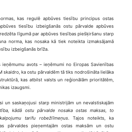
normas, kas regulē apbūves tiesību principus ostas
 apbūves tiesību izbeigšanās ostu pārvalde apbūves
paredzēta līgumā par apbūves tiesības piešķiršanu starp
una norma, kas nosaka kā tiek noteikta izmaksājamā
esību izbeigšanās brīža.
es ieņēmumu avots – ieņēmumi no Eiropas Savienības
 skaidro, ka ostu pārvaldēm tā tiks nodrošināta lielāka
astruktūrā, kas atbilst valsts un reģionālām prioritātēm,
mikas izaugsmi.
si un saskaņojusi starp ministrijām un nevalstiskajām
tība, kādā ostu pārvalde nosaka ostas maksas, to
kalpojumu tarifu robežlīmeņus
. Tajos noteikts, ka
ostas pārvaldes pieņemtajām ostas maksām un ostu