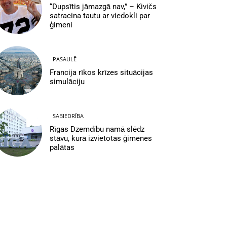
“Dupsītis jāmazgā nav,” – Kivičs
satracina tautu ar viedokli par
ģimeni
PASAULĒ
Francija rīkos krīzes situācijas
simulāciju
SABIEDRĪBA
Rīgas Dzemdību namā slēdz
stāvu, kurā izvietotas ģimenes
palātas