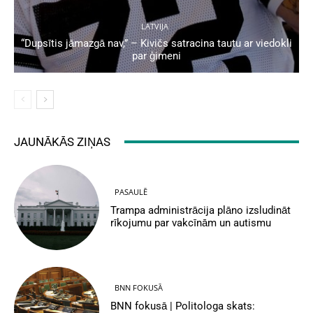
LATVIJA
“Dupsītis jāmazgā nav,” – Kivičs satracina tautu ar viedokli
par ģimeni
JAUNĀKĀS ZIŅAS
PASAULĒ
Trampa administrācija plāno izsludināt
rīkojumu par vakcīnām un autismu
BNN FOKUSĀ
BNN fokusā | Politologa skats: