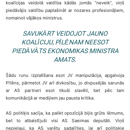
koalīcijas veidotā valdība kādās jomās “nevelk”, viņš
piedāvājis valdību paplašināt ar nozares profesionāļiem,
nomainot vājākos ministrus.
SAVUKĀRT VEIDOJOT JAUNO
KOALĪCIJU, PĪLĒNAM NEESOT
PIEDĀVĀTS EKONOMIKAS MINISTRA
AMATS.
Šādu runu izplatīšana esot JV manipulācija, apgalvoja
Pīlēns, pārmetot JV arī divkosību, jo divpusējās sarunās
ar AS partneri esot tikuši slavēti, bet pēc tam
komunikācijā ar medijiem jau pausta kritika.
AS politiķis sacīja, ka palikt opozīcijā bijis grūts lēmums,
bet to atbalstījuši visi AS Saeimas deputāti. Viņš
nepieļauj, ka AS varētu sadalīties, lai arī politiskie