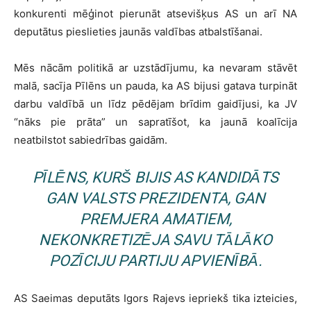
konkurenti mēģinot pierunāt atsevišķus AS un arī NA
deputātus pieslieties jaunās valdības atbalstīšanai.
Mēs nācām politikā ar uzstādījumu, ka nevaram stāvēt
malā, sacīja Pīlēns un pauda, ka AS bijusi gatava turpināt
darbu valdībā un līdz pēdējam brīdim gaidījusi, ka JV
“nāks pie prāta” un sapratīšot, ka jaunā koalīcija
neatbilstot sabiedrības gaidām.
PĪLĒNS, KURŠ BIJIS AS KANDIDĀTS
GAN VALSTS PREZIDENTA, GAN
PREMJERA AMATIEM,
NEKONKRETIZĒJA SAVU TĀLĀKO
POZĪCIJU PARTIJU APVIENĪBĀ.
AS Saeimas deputāts Igors Rajevs iepriekš tika izteicies,