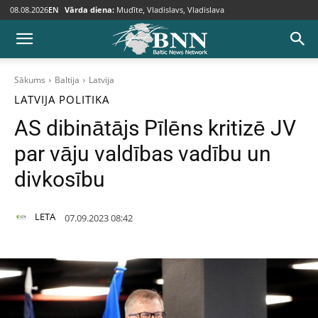
08.08.2026
EN
Vārda diena:
Mudīte, Vladislavs, Vladislava
Sākums
Baltija
Latvija
LATVIJA
POLITIKA
AS dibinātājs Pīlēns kritizē JV
par vāju valdības vadību un
divkosību
LETA
07.09.2023 08:42