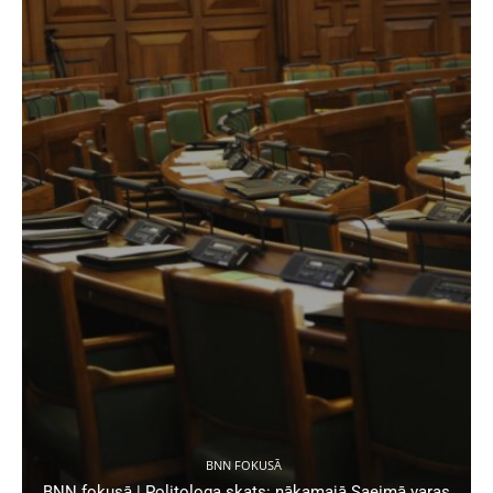
BNN FOKUSĀ
BNN fokusā | Politologa skats: nākamajā Saeimā varas