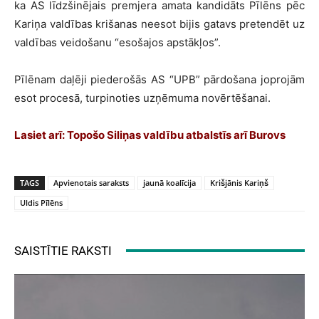
ka AS līdzšinējais premjera amata kandidāts Pīlēns pēc
Kariņa valdības krišanas neesot bijis gatavs pretendēt uz
valdības veidošanu “esošajos apstākļos”.
Pīlēnam daļēji piederošās AS “UPB” pārdošana joprojām
esot procesā, turpinoties uzņēmuma novērtēšanai.
Lasiet arī:
Topošo Siliņas valdību atbalstīs arī Burovs
TAGS
Apvienotais saraksts
jaunā koalīcija
Krišjānis Kariņš
Uldis Pīlēns
SAISTĪTIE RAKSTI