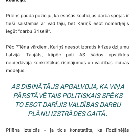
Pīlēns pauda pozīciju, ka esošās koalīcijas darba spējas ir
tieši saistāmas ar vadītāju, bet Kariņš esot nomērķējis
iegūt “darbu Briselē”.
Pēc Pīlēna vārdiem, Kariņš neesot izpratis krīzes dziļumu
Latvijā. Taujāts, kāpēc pati AS šādos apstākļos
nepiedāvāja konkrētākus risinājumus un valdības rīcības
modeļus,
AS DIBINĀTĀJS APGALVOJA, KA VIŅA
PĀRSTĀVĒTAIS POLITISKAIS SPĒKS
TO ESOT DARĪJIS VALDĪBAS DARBU
PLĀNU IZSTRĀDES GAITĀ.
Pīlēna izteicās – ja ticis konstatēts, ka līdzšinējās