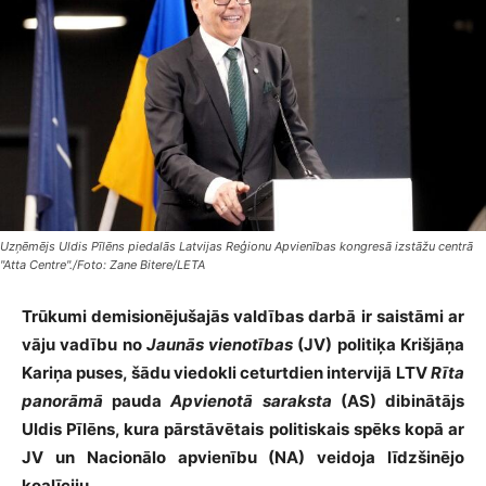
Uzņēmējs Uldis Pīlēns piedalās Latvijas Reģionu Apvienības kongresā izstāžu centrā
"Atta Centre"./Foto: Zane Bitere/LETA
Trūkumi demisionējušajās valdības darbā ir saistāmi ar
vāju vadību no
Jaunās vienotības
(JV) politiķa Krišjāņa
Kariņa puses, šādu viedokli ceturtdien intervijā LTV
Rīta
panorāmā
pauda
Apvienotā saraksta
(AS) dibinātājs
Uldis Pīlēns, kura pārstāvētais politiskais spēks kopā ar
JV un Nacionālo apvienību (NA) veidoja līdzšinējo
koalīciju.