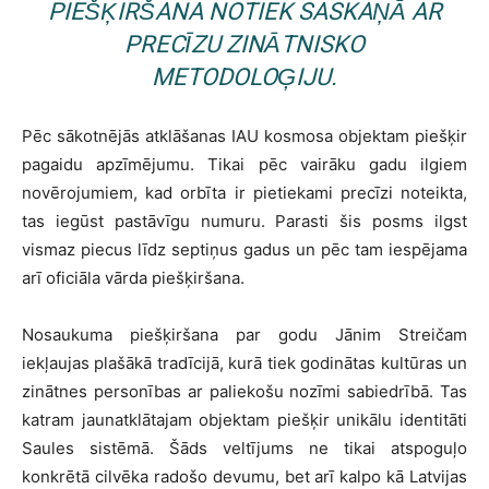
PIEŠĶIRŠANA NOTIEK SASKAŅĀ AR
PRECĪZU ZINĀTNISKO
METODOLOĢIJU.
Pēc sākotnējās atklāšanas IAU kosmosa objektam piešķir
pagaidu apzīmējumu. Tikai pēc vairāku gadu ilgiem
novērojumiem, kad orbīta ir pietiekami precīzi noteikta,
tas iegūst pastāvīgu numuru. Parasti šis posms ilgst
vismaz piecus līdz septiņus gadus un pēc tam iespējama
arī oficiāla vārda piešķiršana.
Nosaukuma piešķiršana par godu Jānim Streičam
iekļaujas plašākā tradīcijā, kurā tiek godinātas kultūras un
zinātnes personības ar paliekošu nozīmi sabiedrībā. Tas
katram jaunatklātajam objektam piešķir unikālu identitāti
Saules sistēmā. Šāds veltījums ne tikai atspoguļo
konkrētā cilvēka radošo devumu, bet arī kalpo kā Latvijas