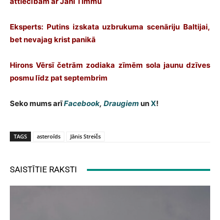
attiecībām ar Jāni Timmu
Eksperts: Putins izskata uzbrukuma scenāriju Baltijai,
bet nevajag krist panikā
Hirons Vērsī četrām zodiaka zīmēm sola jaunu dzīves
posmu līdz pat septembrim
Seko mums arī
Facebook
,
Draugiem
un
X
!
TAGS
asteroīds
Jānis Streičs
SAISTĪTIE RAKSTI