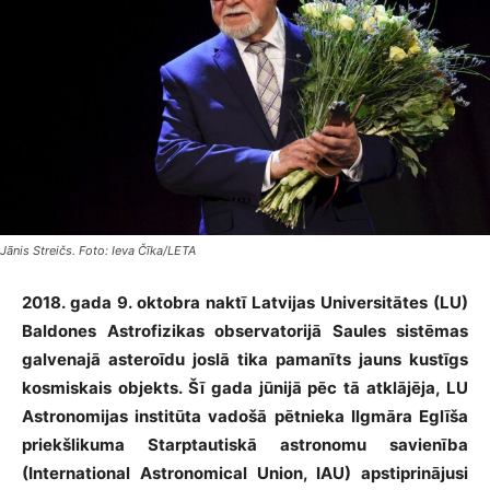
Jānis Streičs. Foto: Ieva Čīka/LETA
2018. gada 9. oktobra naktī Latvijas Universitātes (LU)
Baldones Astrofizikas observatorijā Saules sistēmas
galvenajā asteroīdu joslā tika pamanīts jauns kustīgs
kosmiskais objekts. Šī gada jūnijā pēc tā atklājēja, LU
Astronomijas institūta vadošā pētnieka Ilgmāra Eglīša
priekšlikuma Starptautiskā astronomu savienība
(International Astronomical Union, IAU) apstiprinājusi