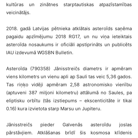
kultūras un zinātnes starptautiskas atpazīstamības
veicinātājs.
2018. gadā Latvijas pētnieka atklātais asteroīds saņēma
pagaidu apzīmējumu 2018 RG17, un nu viņa ieteiktais
asteroīda nosaukums ir oficiāli apstiprināts un publicēts
IAU izdevumā WGSBN Bulletin.
Asteroīda (790358) Jānisstreičs diametrs ir apmēram
viens kilometrs un vienu apli ap Sauli tas veic 5,36 gados.
Tas riņķo vidēji apmēram 2,58 astronomisko vienību
(aptuveni 387 miljoni kilometru) attālumā no Saules, pa
eliptisku orbītu (tās izstiepums – ekscenticitāte ir tikai
0.16) kura izvietota starp Marsu un Jupiteru.
Jānisstreičs pieder Galvenās asteroīdu joslas
pārstāvjiem. Atklāšanas brīdī šis kosmosa klīdenis