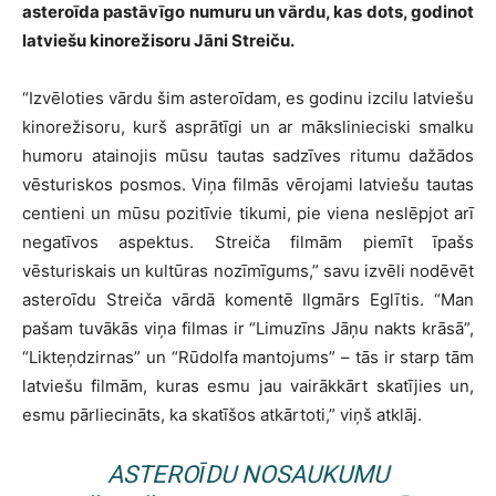
asteroīda pastāvīgo numuru un vārdu, kas dots, godinot
latviešu kinorežisoru Jāni Streiču.
“Izvēloties vārdu šim asteroīdam, es godinu izcilu latviešu
kinorežisoru, kurš asprātīgi un ar mākslinieciski smalku
humoru atainojis mūsu tautas sadzīves ritumu dažādos
vēsturiskos posmos. Viņa filmās vērojami latviešu tautas
centieni un mūsu pozitīvie tikumi, pie viena neslēpjot arī
negatīvos aspektus. Streiča filmām piemīt īpašs
vēsturiskais un kultūras nozīmīgums,” savu izvēli nodēvēt
asteroīdu Streiča vārdā komentē Ilgmārs Eglītis. “Man
pašam tuvākās viņa filmas ir “Limuzīns Jāņu nakts krāsā”,
“Likteņdzirnas” un “Rūdolfa mantojums” – tās ir starp tām
latviešu filmām, kuras esmu jau vairākkārt skatījies un,
esmu pārliecināts, ka skatīšos atkārtoti,” viņš atklāj.
ASTEROĪDU NOSAUKUMU