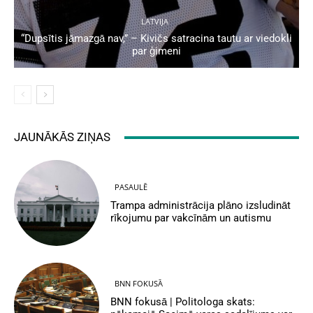
LATVIJA
“Dupsītis jāmazgā nav,” – Kivičs satracina tautu ar viedokli
par ģimeni
JAUNĀKĀS ZIŅAS
PASAULĒ
Trampa administrācija plāno izsludināt
rīkojumu par vakcīnām un autismu
BNN FOKUSĀ
BNN fokusā | Politologa skats: