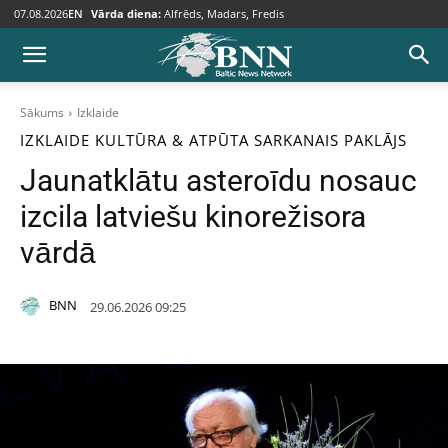
07.08.2026
EN
Vārda diena:
Alfrēds, Madars, Fredis
Sākums
Izklaide
IZKLAIDE
KULTŪRA & ATPŪTA
SARKANAIS PAKLĀJS
Jaunatklātu asteroīdu nosauc
izcila latviešu kinorežisora
vārdā
BNN
29.06.2026 09:25