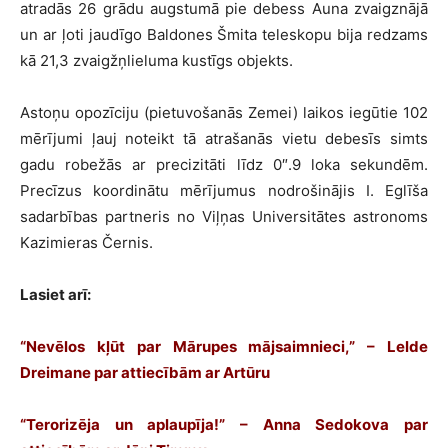
atradās 26 grādu augstumā pie debess Auna zvaigznājā
un ar ļoti jaudīgo Baldones Šmita teleskopu bija redzams
kā 21,3 zvaigžņlieluma kustīgs objekts.
Astoņu opozīciju (pietuvošanās Zemei) laikos iegūtie 102
mērījumi ļauj noteikt tā atrašanās vietu debesīs simts
gadu robežās ar precizitāti līdz 0″.9 loka sekundēm.
Precīzus koordinātu mērījumus nodrošinājis I. Eglīša
sadarbības partneris no Viļņas Universitātes astronoms
Kazimieras Černis.
Lasiet arī:
“Nevēlos kļūt par Mārupes mājsaimnieci,” – Lelde
Dreimane par attiecībām ar Artūru
“Terorizēja un aplaupīja!” – Anna Sedokova par