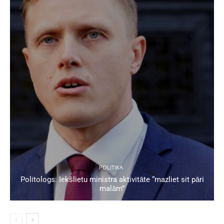
POLITIKA
Politologs: Iekšlietu ministra aktivitāte “mazliet sit pāri
malām”