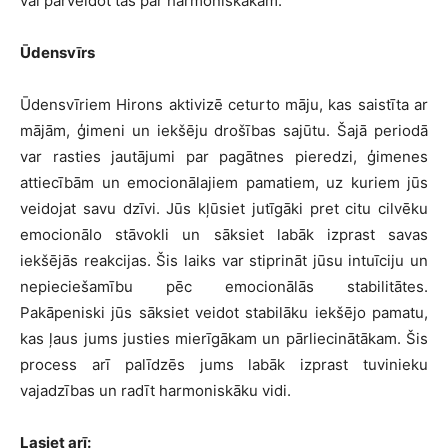
vai pārveidot tās par harmoniskākām.
Ūdensvīrs
Ūdensvīriem Hirons aktivizē ceturto māju, kas saistīta ar
mājām, ģimeni un iekšēju drošības sajūtu. Šajā periodā
var rasties jautājumi par pagātnes pieredzi, ģimenes
attiecībām un emocionālajiem pamatiem, uz kuriem jūs
veidojat savu dzīvi. Jūs kļūsiet jutīgāki pret citu cilvēku
emocionālo stāvokli un sāksiet labāk izprast savas
iekšējās reakcijas. Šis laiks var stiprināt jūsu intuīciju un
nepieciešamību pēc emocionālās stabilitātes.
Pakāpeniski jūs sāksiet veidot stabilāku iekšējo pamatu,
kas ļaus jums justies mierīgākam un pārliecinātākam. Šis
process arī palīdzēs jums labāk izprast tuvinieku
vajadzības un radīt harmoniskāku vidi.
Lasiet arī: