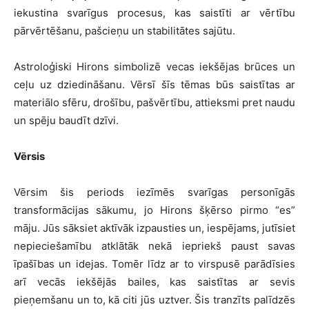
iekustina svarīgus procesus, kas saistīti ar vērtību
pārvērtēšanu, pašcieņu un stabilitātes sajūtu.
Astroloģiski Hirons simbolizē vecas iekšējas brūces un
ceļu uz dziedināšanu. Vērsī šīs tēmas būs saistītas ar
materiālo sfēru, drošību, pašvērtību, attieksmi pret naudu
un spēju baudīt dzīvi.
Vērsis
Vērsim šis periods iezīmēs svarīgas personīgās
transformācijas sākumu, jo Hirons šķērso pirmo “es”
māju. Jūs sāksiet aktīvāk izpausties un, iespējams, jutīsiet
nepieciešamību atklātāk nekā iepriekš paust savas
īpašības un idejas. Tomēr līdz ar to virspusē parādīsies
arī vecās iekšējās bailes, kas saistītas ar sevis
pieņemšanu un to, kā citi jūs uztver. Šis tranzīts palīdzēs