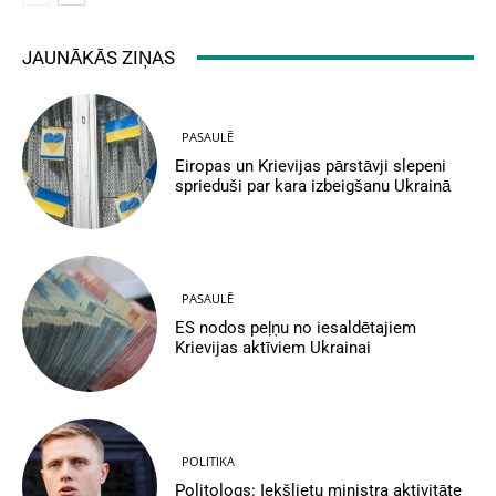
JAUNĀKĀS ZIŅAS
PASAULĒ
Eiropas un Krievijas pārstāvji slepeni
sprieduši par kara izbeigšanu Ukrainā
PASAULĒ
ES nodos peļņu no iesaldētajiem
Krievijas aktīviem Ukrainai
POLITIKA
Politologs: Iekšlietu ministra aktivitāte