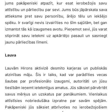
jums pakāpeniski atpazīt, kur esat ierobežojis savu
attīstību un pārliecību par sevi. Jums būs jāpārskata sava
attieksme pret savu personību, ārējo tēlu un iekšējo
spēku. Ir svarīgi nevis izvairīties no šīm sajūtām, bet gan
izmantot tās kā izaugsmes avotu. Pieņemot sevi, jūs varat
stiprināt savu ietekmi uz apkārtējo pasauli un sasniegt
jaunu pārliecības līmeni.
Lauva
Lauvām Hirons aktivizē desmito karjeras un publiskās
atzinības māju. Šis ir laiks, kad var parādīties vecas
šaubas par profesionālo izaugsmi, autoritāti un jūsu
tiesībām ieņemt ietekmīgus amatus. Jūs sāksiet pārvērtēt
savus mērķus un uzskatus par panākumiem. Vienlaikus
attīstīsies nobriedušāka izpratne par savām spējām.
Pakāpeniski jūs sāksiet atbrīvoties no ierobežojošiem