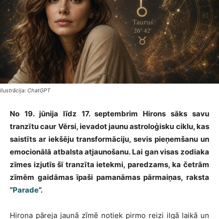
Ilustrācija: ChatGPT
No 19. jūnija līdz 17. septembrim Hirons sāks savu
tranzītu caur Vērsi, ievadot jaunu astroloģisku ciklu, kas
saistīts ar iekšēju transformāciju, sevis pieņemšanu un
emocionālā atbalsta atjaunošanu. Lai gan visas zodiaka
zīmes izjutīs šī tranzīta ietekmi, paredzams, ka četrām
zīmēm gaidāmas īpaši pamanāmas pārmaiņas, raksta
“
Parade
“.
Hirona pāreja jaunā zīmē notiek pirmo reizi ilgā laikā un