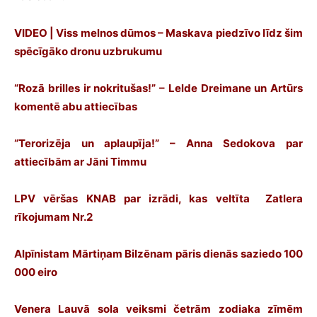
VIDEO | Viss melnos dūmos – Maskava piedzīvo līdz šim
spēcīgāko dronu uzbrukumu
“Rozā brilles ir nokritušas!” – Lelde Dreimane un Artūrs
komentē abu attiecības
“Terorizēja un aplaupīja!” – Anna Sedokova par
attiecībām ar Jāni Timmu
LPV vēršas KNAB par izrādi, kas veltīta Zatlera
rīkojumam Nr.2
Alpīnistam Mārtiņam Bilzēnam pāris dienās saziedo 100
000 eiro
Venera Lauvā sola veiksmi četrām zodiaka zīmēm