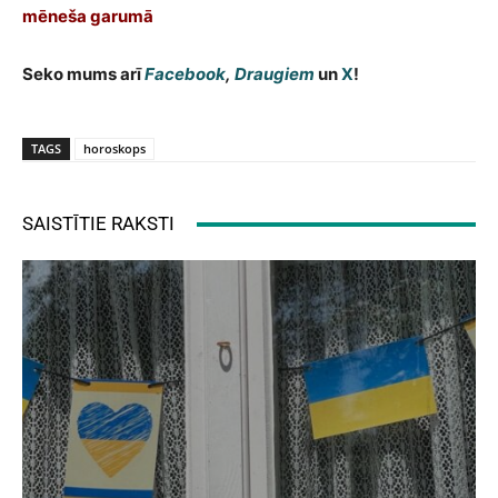
mēneša garumā
Seko mums arī
Facebook
,
Draugiem
un
X
!
TAGS
horoskops
SAISTĪTIE RAKSTI