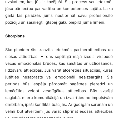
uzskatiem, kas jūs ir kavējuši. Šis process var ietekmēt
jūsu pārliecību par vadību un kompetences sajūtu. Laika
gaitā tas palīdzēs jums nostiprināt savu profesionālo
pozīciju un sasniegt ilgtspējīgāku piepildījuma līmeni.
Skorpions
Skorpioniem šis tranzīts ietekmēs partnerattiecības un
ciešas attiecības. Hirons septītajā mājā izcels virspusē
vecas emocionālas brūces, kas saistītas ar uzticēšanos,
līdzsvaru attiecībās. Jūs varat atcerēties situācijas, kurās
jutāties nesaprasts vai emocionāli neaizsargāts. Šis
periods būs iespēja pārdomāt pagātnes pieredzi un
iemācīties veidot veselīgākas attiecības. Būs svarīgi
saglabāt mieru komunikācijā un izvairīties no impulsīvām
darbībām, īpaši konfliktsituācijās. Ar godīgām sarunām un
vēlmi būt atvērtiem jūs varat stiprināt esošās attiecības