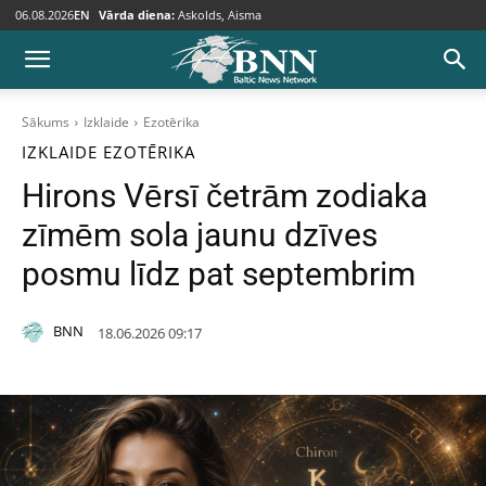
06.08.2026
EN
Vārda diena:
Askolds, Aisma
Sākums
Izklaide
Ezotērika
IZKLAIDE
EZOTĒRIKA
Hirons Vērsī četrām zodiaka
zīmēm sola jaunu dzīves
posmu līdz pat septembrim
BNN
18.06.2026 09:17