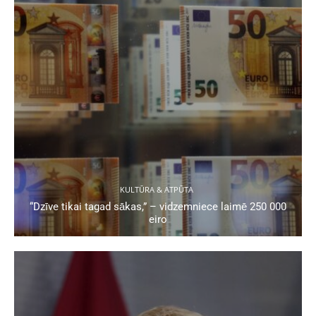
KULTŪRA & ATPŪTA
“Dzīve tikai tagad sākas,” – vidzemniece laimē 250 000
eiro