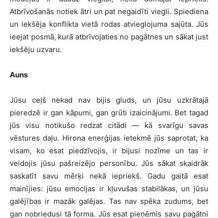
Atbrīvošanās notiek ātri un pat negaidīti viegli. Spiediena
un iekšēja konflikta vietā rodas atvieglojuma sajūta. Jūs
ieejat posmā, kurā atbrīvojaties no pagātnes un sākat just
iekšēju uzvaru.
Auns
Jūsu ceļš nekad nav bijis gluds, un jūsu uzkrātajā
pieredzē ir gan kāpumi, gan grūti izaicinājumi. Bet tagad
jūs visu notikušo redzat citādi — kā svarīgu savas
vēstures daļu. Hirona enerģijas ietekmē jūs saprotat, ka
visam, ko esat piedzīvojis, ir bijusi nozīme un tas ir
veidojis jūsu pašreizējo personību. Jūs sākat skaidrāk
saskatīt savu mērķi nekā iepriekš. Gadu gaitā esat
mainījies: jūsu emocijas ir kļuvušas stabilākas, un jūsu
galējības ir mazāk galējas. Tas nav spēka zudums, bet
gan nobriedusi tā forma. Jūs esat pieņēmis savu pagātni