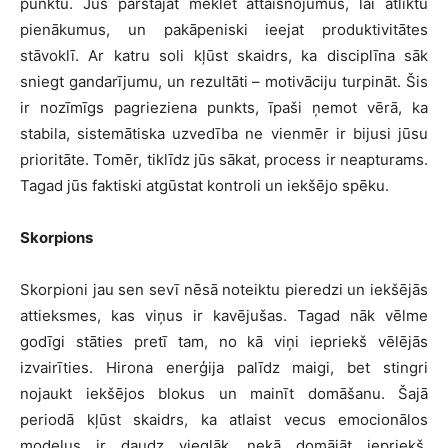
punktu. Jūs pārstājat meklēt attaisnojumus, lai atliktu
pienākumus, un pakāpeniski ieejat produktivitātes
stāvoklī. Ar katru soli kļūst skaidrs, ka disciplīna sāk
sniegt gandarījumu, un rezultāti – motivāciju turpināt. Šis
ir nozīmīgs pagrieziena punkts, īpaši ņemot vērā, ka
stabila, sistemātiska uzvedība ne vienmēr ir bijusi jūsu
prioritāte. Tomēr, tiklīdz jūs sākat, process ir neapturams.
Tagad jūs faktiski atgūstat kontroli un iekšējo spēku.
Skorpions
Skorpioni jau sen sevī nēsā noteiktu pieredzi un iekšējās
attieksmes, kas viņus ir kavējušas. Tagad nāk vēlme
godīgi stāties pretī tam, no kā viņi iepriekš vēlējās
izvairīties. Hirona enerģija palīdz maigi, bet stingri
nojaukt iekšējos blokus un mainīt domāšanu. Šajā
periodā kļūst skaidrs, ka atlaist vecus emocionālos
modeļus ir daudz vieglāk, nekā domājāt iepriekš.