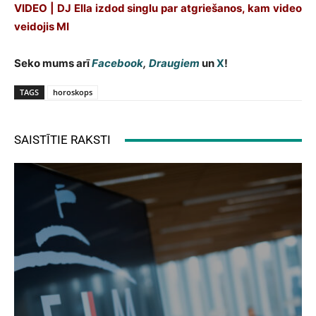
VIDEO | DJ Ella izdod singlu par atgriešanos, kam video
veidojis MI
Seko mums arī
Facebook
,
Draugiem
un
X
!
TAGS
horoskops
SAISTĪTIE RAKSTI