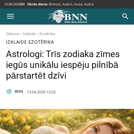
10.08.2026
EN
Vārda diena:
Brencis, Audris, Inuta, Audra
Sākums
Izklaide
Ezotērika
IZKLAIDE
EZOTĒRIKA
Astrologi: Trīs zodiaka zīmes
iegūs unikālu iespēju pilnībā
pārstartēt dzīvi
BNN
13.04.2026 12:02