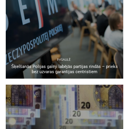
PASAULĒ
Šķelšanās Polijas galēji labējās partijas rindās – prieks
bez uzvaras garantijas centristiem