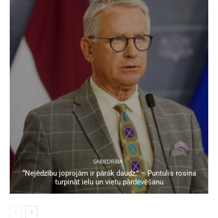
SABIEDRĪBA
“Nejēdzību joprojām ir pārāk daudz,” – Puntulis rosina
turpināt ielu un vietu pārdēvēšanu