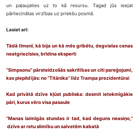
un paļaujaties uz to kā resursu. Tagad jūs ieejat
pārliecinātas virzības uz priekšu posmā.
Lasiet arī:
Tādā līmenī, kā bija un kā mēs gribētu, degvielas cenas
neatgriezīsies, brīdina eksperti
“Simpsonu” pārsteidzošās sakritības un citi pareģojumi,
kas piepildījās: no “Titānika” līdz Trampa prezidentūrai
Kad privātā dzīve kļūst publiska: desmit ietekmīgākie
pāri, kurus vēro visa pasaule
“Manas laimīgās stundas ir tad, kad deguns neasiņo,”
dzīve ar retu slimību un salvetēm kabatā