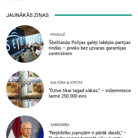
JAUNĀKĀS ZIŅAS
PASAULĒ
Šķelšanās Polijas galēji labējās partijas
rindās – prieks bez uzvaras garantijas
centristiem
KULTŪRA & ATPŪTA
“Dzīve tikai tagad sākas,” – vidzemniece
laimē 250 000 eiro
SABIEDRĪBA
“Nejēdzību joprojām ir pārāk daudz,” –