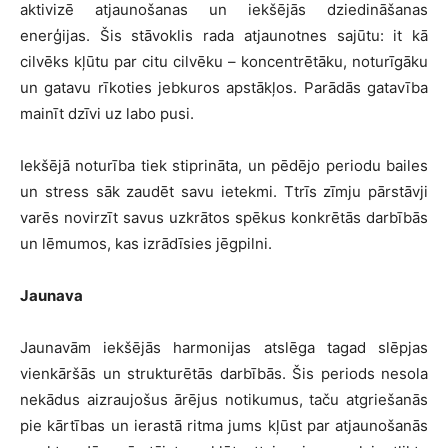
aktivizē atjaunošanas un iekšējās dziedināšanas
enerģijas. Šis stāvoklis rada atjaunotnes sajūtu: it kā
cilvēks kļūtu par citu cilvēku – koncentrētāku, noturīgāku
un gatavu rīkoties jebkuros apstākļos. Parādās gatavība
mainīt dzīvi uz labo pusi.
Iekšējā noturība tiek stiprināta, un pēdējo periodu bailes
un stress sāk zaudēt savu ietekmi. Ttrīs zīmju pārstāvji
varēs novirzīt savus uzkrātos spēkus konkrētās darbībās
un lēmumos, kas izrādīsies jēgpilni.
Jaunava
Jaunavām iekšējās harmonijas atslēga tagad slēpjas
vienkāršās un strukturētās darbībās. Šis periods nesola
nekādus aizraujošus ārējus notikumus, taču atgriešanās
pie kārtības un ierastā ritma jums kļūst par atjaunošanās