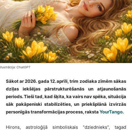
Ilustrācija: ChatGPT
Sākot ar 2026. gada 12. aprīli, trim zodiaka zīmēm sākas
dziļas iekšējas pārstrukturēšanās un atjaunošanās
periods. Tieši tad, kad šķita, ka vairs nav spēka, situācija
sāk pakāpeniski stabilizēties, un priekšplānā izvirzās
personīgās transformācijas process, raksta
YourTango
.
Hirons, astroloģijā simboliskais “dziednieks”, tagad