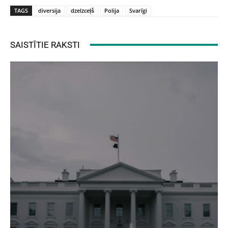
TAGS
diversija
dzelzceļš
Polija
Svarīgi
SAISTĪTIE RAKSTI