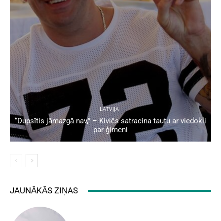
LATVIJA
“Dupsītis jāmazgā nav,” – Kivičs satracina tautu ar viedokli
par ģimeni
JAUNĀKĀS ZIŅAS