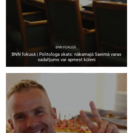
BNN FOKUSĀ
BNN fokusā | Politologa skats: nākamajā Saeimā varas
sadalījums var apmest kūleni