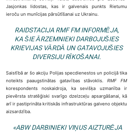
Jasjonkas lidostas, kas ir galvenais punkts Rietumu
ieroču un munīcijas pārsūtīšanai uz Ukrainu.
RAIDSTACIJA
RMF FM
INFORMĒJA,
KA ŠIE ĀRZEMNIEKI DARBOJUŠIES
KRIEVIJAS VĀRDĀ UN GATAVOJUŠIES
DIVERSIJU RĪKOŠANAI.
Saistībā ar šo akciju Polijas specdienestos un policijā tika
noteikts paaugstinātas gatavības stāvoklis.
RMF FM
korespondents noskaidroja, ka sevišķa uzmanība ir
pievērsta stratēģiski svarīgo dzelzceļu apsargāšanai, kā
arī ir pastiprināta kritiskās infrastruktūras galveno objektu
aizsardzība.
«
ABW DARBINIEKI VIŅUS AIZTURĒJA