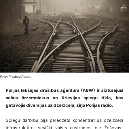
Foto: Pixabay/Pexels
Polijas Iekšējās drošības aģentūra (ABW) ir aizturējusi
sešus ārzemniekus no Krievijas spiegu tīkla, kas
gatavojis diversijas uz dzelzceļa, ziņo Polijas radio.
Spiegu darbību bija paredzēts koncentrēt uz dzelzceļa
infrastruktūru, sevišķi valsts austrumos pie Žešovas-