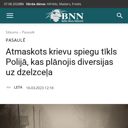
07.08.2026
EN
Vārda diena:
Alfrēds, Madars, Fredis
Sākums
Pasaulē
PASAULĒ
Atmaskots krievu spiegu tīkls
Polijā, kas plānojis diversijas
uz dzelzceļa
LETA
16.03.2023 12:18