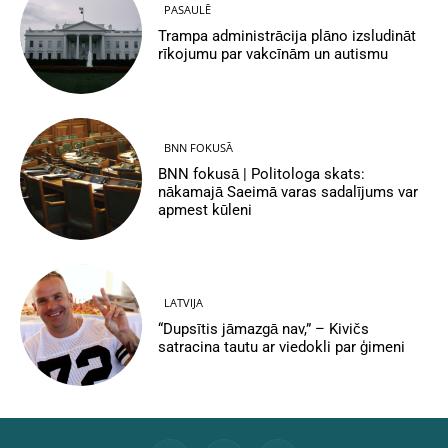
PASAULĒ
Trampa administrācija plāno izsludināt
rīkojumu par vakcīnām un autismu
BNN FOKUSĀ
BNN fokusā | Politologa skats:
nākamajā Saeimā varas sadalījums var
apmest kūleni
LATVIJA
“Dupsītis jāmazgā nav,” – Kivičs
satracina tautu ar viedokli par ģimeni