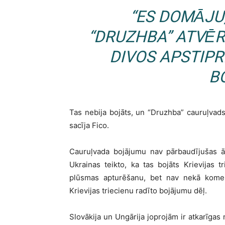
“ES DOMĀJU
“DRUZHBA” ATVĒ
DIVOS APSTIPR
B
Tas nebija bojāts, un “Druzhba” cauruļvads 
sacīja Fico.
Cauruļvada bojājumu nav pārbaudījušas ār
Ukrainas teikto, ka tas bojāts Krievijas t
plūsmas apturēšanu, bet nav nekā komen
Krievijas triecienu radīto bojājumu dēļ.
Slovākija un Ungārija joprojām ir atkarīga