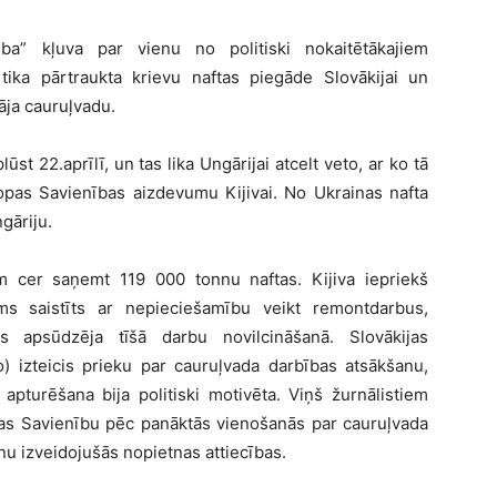
a” kļuva par vienu no politiski nokaitētākajiem
 tika pārtraukta krievu naftas piegāde Slovākijai un
āja cauruļvadu.
st 22.aprīlī, un tas lika Ungārijai atcelt veto, ar ko tā
iropas Savienības aizdevumu Kijivai. No Ukrainas nafta
gāriju.
gām cer saņemt 119 000 tonnu naftas. Kijiva iepriekš
ms saistīts ar nepieciešamību veikt remontdarbus,
s apsūdzēja tīšā darbu novilcināšanā. Slovākijas
) izteicis prieku par cauruļvada darbības atsākšanu,
apturēšana bija politiski motivēta. Viņš žurnālistiem
opas Savienību pēc panāktās vienošanās par cauruļvada
u izveidojušās nopietnas attiecības.