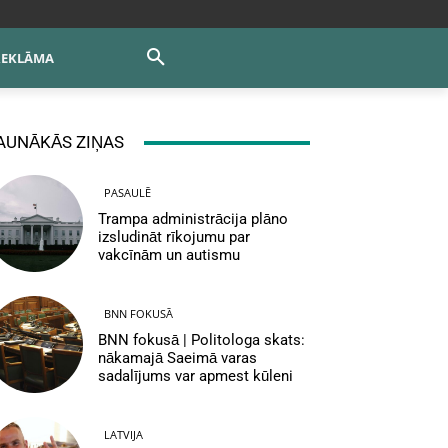
REKLĀMA
AUNĀKĀS ZIŅAS
PASAULĒ
Trampa administrācija plāno
izsludināt rīkojumu par
vakcīnām un autismu
BNN FOKUSĀ
BNN fokusā | Politologa skats:
nākamajā Saeimā varas
sadalījums var apmest kūleni
LATVIJA