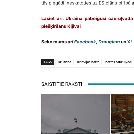
tās piegādi, neskatoties uz ES plānu pilībā 
Lasiet arī: Ukraina pabeigusi cauruļvad
piešķiršanu Kijivai
Seko mums arī
Facebook
,
Draugiem
un
X
!
TAGS
Druzhba
Krievijas nafta
naftas cauruļvadi
SAISTĪTIE RAKSTI