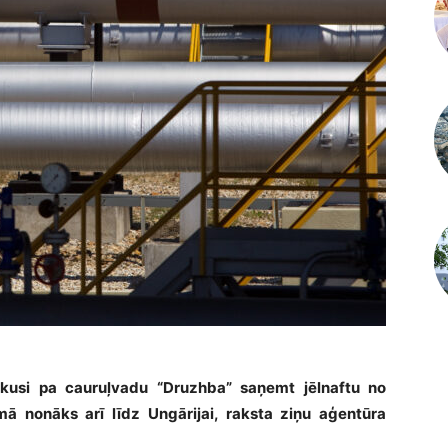
tsākusi pa cauruļvadu “Druzhba” saņemt jēlnaftu no
mā nonāks arī līdz Ungārijai, raksta ziņu aģentūra