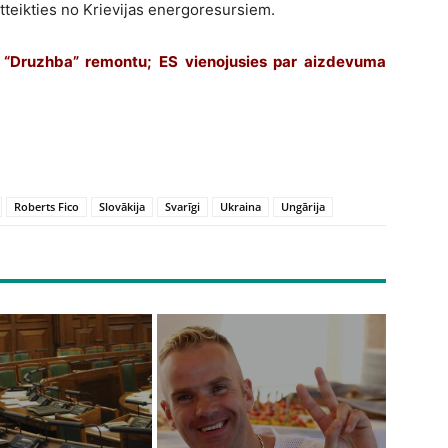
atteikties no Krievijas energoresursiem.
a “Druzhba” remontu; ES vienojusies par aizdevuma
Roberts Fico
Slovākija
Svarīgi
Ukraina
Ungārija