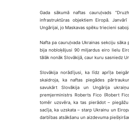
Gada sākumā naftas cauruļvads “Druzhb
infrastruktūras objektiem Eiropā. Janvārī
Ungārijai, jo Maskavas spēku triecieni saboj
Nafta pa cauruļvada Ukrainas sekciju sāka plū
bija nobloķējusi 90 miljardus eiro lielu E
tālāk nonāk Slovākijā, caur kuru sasniedz Un
Slovākija norādījusi, ka līdz aprīļa bei
skaidroja, ka naftas piegādes pārtrauku
savukārt Slovākija un Ungārija ukraiņu
premjerministrs Roberts Fico (Robert Fico
tomēr uzsvēra, ka tas pierādot – piegāžu 
sacīja, ka uzskata – starp Ukrainu un Eir
darbības atsākšanu un aizdevuma piešķiršan