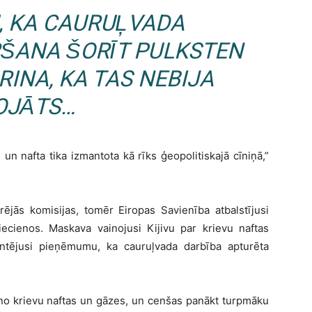
, KA CAURUĻVADA
RŠANA ŠORĪT PULKSTEN
RINA, KA TAS NEBIJA
OJĀTS…
un nafta tika izmantota kā rīks ģeopolitiskajā cīniņā,”
ējās komisijas, tomēr Eiropas Savienība atbalstījusi
riecienos. Maskava vainojusi Kijivu par krievu naftas
tējusi pieņēmumu, ka cauruļvada darbība apturēta
s no krievu naftas un gāzes, un cenšas panākt turpmāku