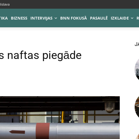
islava
TIKA
BIZNESS
INTERVIJAS
BNN FOKUSĀ
PASAULĒ
IZKLAIDE
J
as naftas piegāde