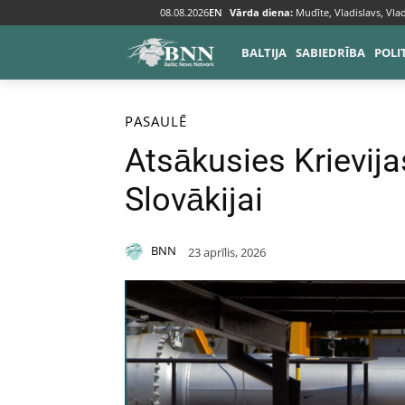
08.08.2026
EN
Vārda diena:
Mudīte, Vladislavs, Vlad
BALTIJA
SABIEDRĪBA
POLI
Sākums
Pasaulē
PASAULĒ
Atsākusies Krievij
Slovākijai
BNN
23 aprīlis, 2026