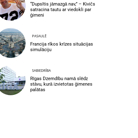
“Dupsītis jāmazgā nav,” – Kivičs
satracina tautu ar viedokli par
ģimeni
PASAULĒ
Francija rīkos krīzes situācijas
simulāciju
SABIEDRĪBA
Rīgas Dzemdību namā slēdz
stāvu, kurā izvietotas ģimenes
palātas