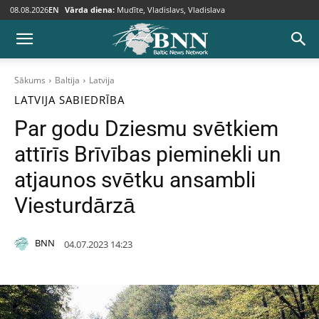
08.08.2026
EN
Vārda diena:
Mudīte, Vladislavs, Vladislava
Sākums
Baltija
Latvija
LATVIJA
SABIEDRĪBA
Par godu Dziesmu svētkiem
attīrīs Brīvības pieminekli un
atjaunos svētku ansambli
Viesturdārzā
BNN
04.07.2023 14:23