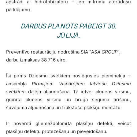
apstrādi ar hidrofobizatoru – jeb mitrumu atgrūdošu
pārklājumu.
DARBUS PLĀNOTS PABEIGT 30.
JŪLIJĀ.
Preventīvo restaurāciju nodrošina SIA “
A
SA GROUP
”,
darbu izmaksas 38 716 eiro.
Īsi pirms Dziesmu svētkiem noslēgusies pieminekļa ‒
ansambļa
Pirmajiem Vispārējiem latviešu Dziesmu
svētkiem
daļēja atjaunošana. Tā ietver akmens virsmu,
granīta akmens virsmu un bruģa seguma tīrīšanu,
šuvojuma atjaunošana un trūkstošo plākšņu montāžu.
Ir novērsti gliemeždolomīta plākšņu defekti, veicot
plākšņu defektu protezēšanu un pieveidošanu.