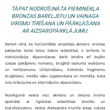
TĀPAT NODROŠINĀTA PIEMINEKĻA
BRONZAS BARELJEFU UN VAINAGA
VIRSMU TĪRĪŠANA UN PĀRKLĀŠANA
AR AIZSARGPĀRKLĀJUMU.
Ņemot vērā, ka horizontālās ansambļa akmens virsmas
pakļautas tiešai lietus ūdens iedarbībai, ir ierīkota to
hidroizolācija. Atjaunošanas darbi ietvēra arī bojāto
uzejas pakāpienu nomaiņu, bruģētā laukuma iesēdumu
un nelīdzenumu izlīdzināšanu, trūkstošo fragmentu
bruģēšanu, metāla vāku izgatavošana un montāža, koka
solu krāsojuma un stiprinājumu atjaunošanu.
Noslēgumā veikta visu akmens un betona virsmu
apstrāde ar ilgstošas iedarbības biocīdu un
hidrofobizatoru. Veikta Aleksandra triumfa arkas cokola