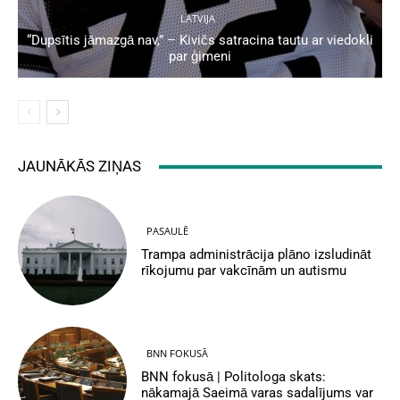
LATVIJA
“Dupsītis jāmazgā nav,” – Kivičs satracina tautu ar viedokli
par ģimeni
JAUNĀKĀS ZIŅAS
PASAULĒ
Trampa administrācija plāno izsludināt
rīkojumu par vakcīnām un autismu
BNN FOKUSĀ
BNN fokusā | Politologa skats:
nākamajā Saeimā varas sadalījums var