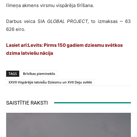
līmeņa akmens virsmu vispārēja tīrīšana.
Darbus veica SIA
GLOBAL PROJECT,
to izmaksas ‒ 63
626 eiro.
Lasiet arī:
Levits: Pirms 150 gadiem dziesmu svētkos
dzima latviešu nācija
TAGS
Brīvības piemineklis
XXVII Vispārējie latviešu Dziesmu un XVII Deju svētki
SAISTĪTIE RAKSTI