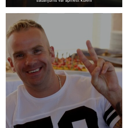
sadalījums var apmest kūleni