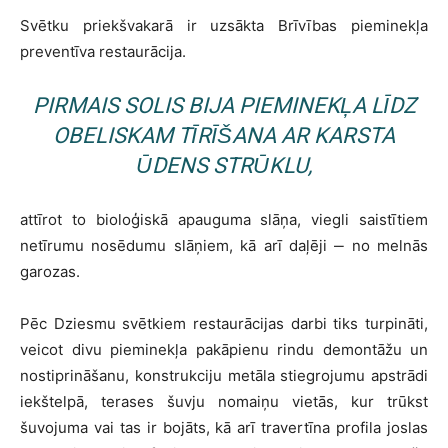
Svētku priekšvakarā ir uzsākta Brīvības pieminekļa
preventīva restaurācija.
PIRMAIS SOLIS BIJA PIEMINEKĻA LĪDZ
OBELISKAM TĪRĪŠANA AR KARSTA
ŪDENS STRŪKLU,
attīrot to bioloģiskā apauguma slāņa, viegli saistītiem
netīrumu nosēdumu slāņiem, kā arī daļēji ‒ no melnās
garozas.
Pēc Dziesmu svētkiem restaurācijas darbi tiks turpināti,
veicot divu pieminekļa pakāpienu rindu demontāžu un
nostiprināšanu, konstrukciju metāla stiegrojumu apstrādi
iekštelpā, terases šuvju nomaiņu vietās, kur trūkst
šuvojuma vai tas ir bojāts, kā arī travertīna profila joslas