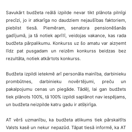
Savukārt budžeta reālā izpilde nevar tikt plānota pilnīgi
precīzi, jo ir atkarīga no daudziem nejaušības faktoriem,
piebilst tiesā. Piemēram, senatora pensionēšanās
gadījumā, ja tā notiek aprīlī, veidojas vakance, kas rada
budžeta pārpalikumu. Konkurss uz šo amatu var aizņemt
līdz pat pusgadam un reizēm konkurss beidzas bez
rezultāta, notiek atkārtots konkurss.
Budžeta izpildi ietekmē arī personāla mainība, darbinieku
prombūtnes, darbinieku novērtējumi, preču un
pakalpojumu cenas un piegāde. Tādēļ, lai gan budžets
tiek plānots 100%, tā 100% izpildi saplānot nav iespējams,
un budžeta neizpilde katru gadu ir atšķirīga.
AT vērš uzmanību, ka budžeta atlikums tiek pārskaitīts
Valsts kasē un nekur nepazūd. Tāpat tiesā informē, ka AT