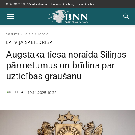
10.08.2026
EN
Vārda diena:
Brencis, Audris, Inuta, Audra
Sākums
Baltija
Latvija
LATVIJA
SABIEDRĪBA
Augstākā tiesa noraida Siliņas
pārmetumus un brīdina par
uzticības graušanu
LETA
19.11.2025 10:32