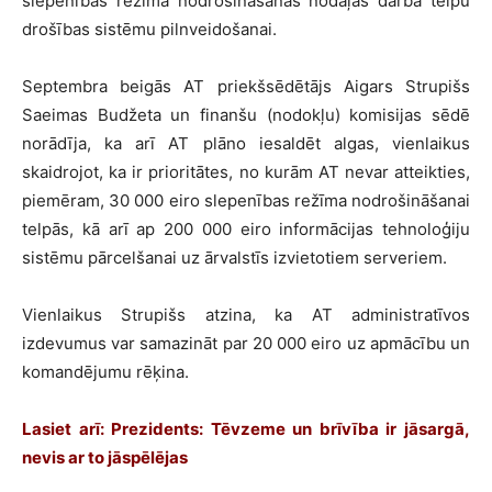
slepenības režīma nodrošināšanas nodaļas darba telpu
drošības sistēmu pilnveidošanai.
Septembra beigās AT priekšsēdētājs Aigars Strupišs
Saeimas Budžeta un finanšu (nodokļu) komisijas sēdē
norādīja, ka arī AT plāno iesaldēt algas, vienlaikus
skaidrojot, ka ir prioritātes, no kurām AT nevar atteikties,
piemēram, 30 000 eiro slepenības režīma nodrošināšanai
telpās, kā arī ap 200 000 eiro informācijas tehnoloģiju
sistēmu pārcelšanai uz ārvalstīs izvietotiem serveriem.
Vienlaikus Strupišs atzina, ka AT administratīvos
izdevumus var samazināt par 20 000 eiro uz apmācību un
komandējumu rēķina.
Lasiet arī: Prezidents: Tēvzeme un brīvība ir jāsargā,
nevis ar to jāspēlējas