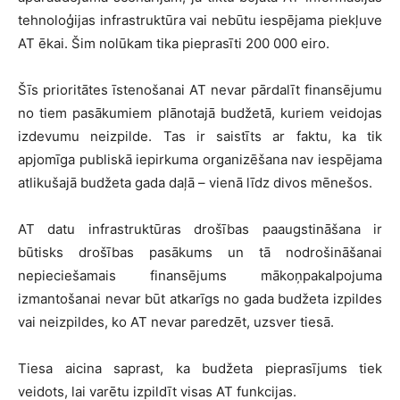
tehnoloģijas infrastruktūra vai nebūtu iespējama piekļuve
AT ēkai. Šim nolūkam tika pieprasīti 200 000 eiro.
Šīs prioritātes īstenošanai AT nevar pārdalīt finansējumu
no tiem pasākumiem plānotajā budžetā, kuriem veidojas
izdevumu neizpilde. Tas ir saistīts ar faktu, ka tik
apjomīga publiskā iepirkuma organizēšana nav iespējama
atlikušajā budžeta gada daļā – vienā līdz divos mēnešos.
AT datu infrastruktūras drošības paaugstināšana ir
būtisks drošības pasākums un tā nodrošināšanai
nepieciešamais finansējums mākoņpakalpojuma
izmantošanai nevar būt atkarīgs no gada budžeta izpildes
vai neizpildes, ko AT nevar paredzēt, uzsver tiesā.
Tiesa aicina saprast, ka budžeta pieprasījums tiek
veidots, lai varētu izpildīt visas AT funkcijas.