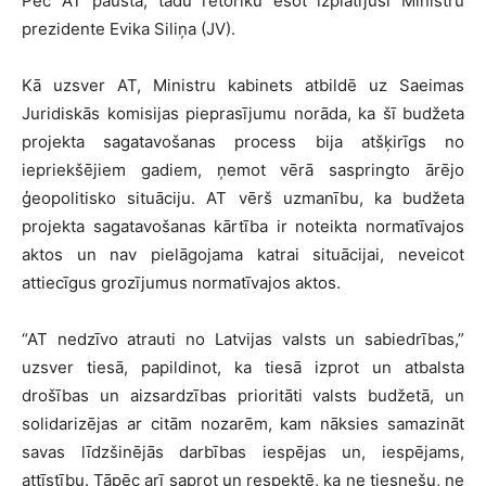
Pēc AT paustā, tādu retoriku esot izplatījusi Ministru
prezidente Evika Siliņa (JV).
Kā uzsver AT, Ministru kabinets atbildē uz Saeimas
Juridiskās komisijas pieprasījumu norāda, ka šī budžeta
projekta sagatavošanas process bija atšķirīgs no
iepriekšējiem gadiem, ņemot vērā saspringto ārējo
ģeopolitisko situāciju. AT vērš uzmanību, ka budžeta
projekta sagatavošanas kārtība ir noteikta normatīvajos
aktos un nav pielāgojama katrai situācijai, neveicot
attiecīgus grozījumus normatīvajos aktos.
“AT nedzīvo atrauti no Latvijas valsts un sabiedrības,”
uzsver tiesā, papildinot, ka tiesā izprot un atbalsta
drošības un aizsardzības prioritāti valsts budžetā, un
solidarizējas ar citām nozarēm, kam nāksies samazināt
savas līdzšinējās darbības iespējas un, iespējams,
attīstību. Tāpēc arī saprot un respektē, ka ne tiesnešu, ne