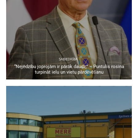
SABIEDRĪBA
“Nejēdzību joprojām ir pārāk daudz,” – Puntulis rosina
turpināt ielu un vietu pārdēvēšanu