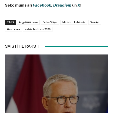
Seko mums arī
Facebook
,
Draugiem
un
X
!
TAGS
Augstākā tiesa
Evika Siliņa
Ministru kabinets
Svarīgi
tiesu vara
valsts budžets 2026
SAISTĪTIE RAKSTI