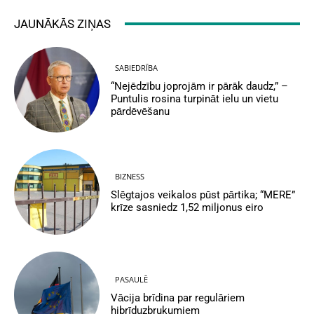
JAUNĀKĀS ZIŅAS
SABIEDRĪBA
“Nejēdzību joprojām ir pārāk daudz,” –
Puntulis rosina turpināt ielu un vietu
pārdēvēšanu
BIZNESS
Slēgtajos veikalos pūst pārtika; “MERE”
krīze sasniedz 1,52 miljonus eiro
PASAULĒ
Vācija brīdina par regulāriem
hibrīduzbrukumiem