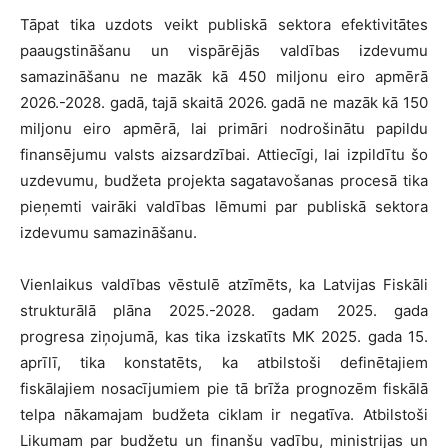
Tāpat tika uzdots veikt publiskā sektora efektivitātes
paaugstināšanu un vispārējās valdības izdevumu
samazināšanu ne mazāk kā 450 miljonu eiro apmērā
2026.-2028. gadā, tajā skaitā 2026. gadā ne mazāk kā 150
miljonu eiro apmērā, lai primāri nodrošinātu papildu
finansējumu valsts aizsardzībai. Attiecīgi, lai izpildītu šo
uzdevumu, budžeta projekta sagatavošanas procesā tika
pieņemti vairāki valdības lēmumi par publiskā sektora
izdevumu samazināšanu.
Vienlaikus valdības vēstulē atzīmēts, ka Latvijas Fiskāli
strukturālā plāna 2025.-2028. gadam 2025. gada
progresa ziņojumā, kas tika izskatīts MK 2025. gada 15.
aprīlī, tika konstatēts, ka atbilstoši definētajiem
fiskālajiem nosacījumiem pie tā brīža prognozēm fiskālā
telpa nākamajam budžeta ciklam ir negatīva. Atbilstoši
Likumam par budžetu un finanšu vadību, ministrijas un