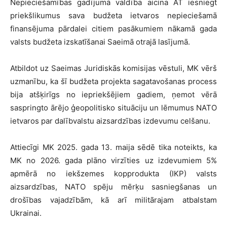
Nepieciešamības gadījumā valdība aicina AT iesniegt
priekšlikumus sava budžeta ietvaros nepieciešamā
finansējuma pārdalei citiem pasākumiem nākamā gada
valsts budžeta izskatīšanai Saeimā otrajā lasījumā.
Atbildot uz Saeimas Juridiskās komisijas vēstuli, MK vērš
uzmanību, ka šī budžeta projekta sagatavošanas process
bija atšķirīgs no iepriekšējiem gadiem, ņemot vērā
saspringto ārējo ģeopolitisko situāciju un lēmumus NATO
ietvaros par dalībvalstu aizsardzības izdevumu celšanu.
Attiecīgi MK 2025. gada 13. maija sēdē tika noteikts, ka
MK no 2026. gada plāno virzīties uz izdevumiem 5%
apmērā no iekšzemes kopprodukta (IKP) valsts
aizsardzības, NATO spēju mērķu sasniegšanas un
drošības vajadzībām, kā arī militārajam atbalstam
Ukrainai.