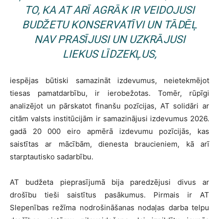
TO, KA AT ARĪ AGRĀK IR VEIDOJUSI
BUDŽETU KONSERVATĪVI UN TĀDĒĻ
NAV PRASĪJUSI UN UZKRĀJUSI
LIEKUS LĪDZEKĻUS,
iespējas būtiski samazināt izdevumus, neietekmējot
tiesas pamatdarbību, ir ierobežotas. Tomēr, rūpīgi
analizējot un pārskatot finanšu pozīcijas, AT solidāri ar
citām valsts institūcijām ir samazinājusi izdevumus 2026.
gadā 20 000 eiro apmērā izdevumu pozīcijās, kas
saistītas ar mācībām, dienesta braucieniem, kā arī
starptautisko sadarbību.
AT budžeta pieprasījumā bija paredzējusi divus ar
drošību tieši saistītus pasākumus. Pirmais ir AT
Slepenības režīma nodrošināšanas nodaļas darba telpu