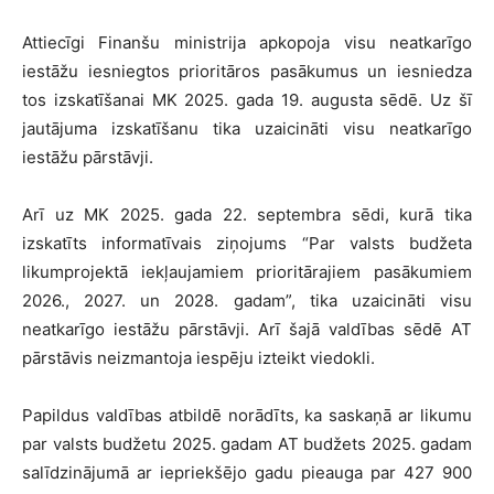
Attiecīgi Finanšu ministrija apkopoja visu neatkarīgo
iestāžu iesniegtos prioritāros pasākumus un iesniedza
tos izskatīšanai MK 2025. gada 19. augusta sēdē. Uz šī
jautājuma izskatīšanu tika uzaicināti visu neatkarīgo
iestāžu pārstāvji.
Arī uz MK 2025. gada 22. septembra sēdi, kurā tika
izskatīts informatīvais ziņojums “Par valsts budžeta
likumprojektā iekļaujamiem prioritārajiem pasākumiem
2026., 2027. un 2028. gadam”, tika uzaicināti visu
neatkarīgo iestāžu pārstāvji. Arī šajā valdības sēdē AT
pārstāvis neizmantoja iespēju izteikt viedokli.
Papildus valdības atbildē norādīts, ka saskaņā ar likumu
par valsts budžetu 2025. gadam AT budžets 2025. gadam
salīdzinājumā ar iepriekšējo gadu pieauga par 427 900