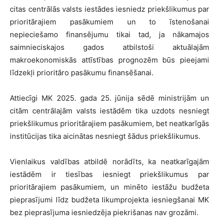
citas centrālās valsts iestādes iesniedz priekšlikumus par
prioritārajiem pasākumiem un to īstenošanai
nepieciešamo finansējumu tikai tad, ja nākamajos
saimnieciskajos gados atbilstoši aktuālajām
makroekonomiskās attīstības prognozēm būs pieejami
līdzekļi prioritāro pasākumu finansēšanai.
Attiecīgi MK 2025. gada 25. jūnija sēdē ministrijām un
citām centrālajām valsts iestādēm tika uzdots nesniegt
priekšlikumus prioritārajiem pasākumiem, bet neatkarīgās
institūcijas tika aicinātas nesniegt šādus priekšlikumus.
Vienlaikus valdības atbildē norādīts, ka neatkarīgajām
iestādēm ir tiesības iesniegt priekšlikumus par
prioritārajiem pasākumiem, un minēto iestāžu budžeta
pieprasījumi līdz budžeta likumprojekta iesniegšanai MK
bez pieprasījuma iesniedzēja piekrišanas nav grozāmi.