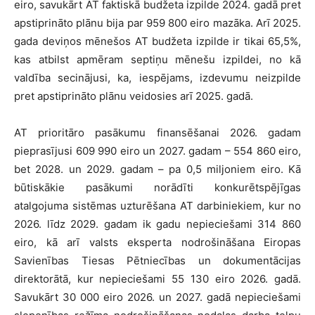
eiro, savukārt AT faktiskā budžeta izpilde 2024. gadā pret
apstiprināto plānu bija par 959 800 eiro mazāka. Arī 2025.
gada deviņos mēnešos AT budžeta izpilde ir tikai 65,5%,
kas atbilst apmēram septiņu mēnešu izpildei, no kā
valdība secinājusi, ka, iespējams, izdevumu neizpilde
pret apstiprināto plānu veidosies arī 2025. gadā.
AT prioritāro pasākumu finansēšanai 2026. gadam
pieprasījusi 609 990 eiro un 2027. gadam – 554 860 eiro,
bet 2028. un 2029. gadam – pa 0,5 miljoniem eiro. Kā
būtiskākie pasākumi norādīti konkurētspējīgas
atalgojuma sistēmas uzturēšana AT darbiniekiem, kur no
2026. līdz 2029. gadam ik gadu nepieciešami 314 860
eiro, kā arī valsts eksperta nodrošināšana Eiropas
Savienības Tiesas Pētniecības un dokumentācijas
direktorātā, kur nepieciešami 55 130 eiro 2026. gadā.
Savukārt 30 000 eiro 2026. un 2027. gadā nepieciešami