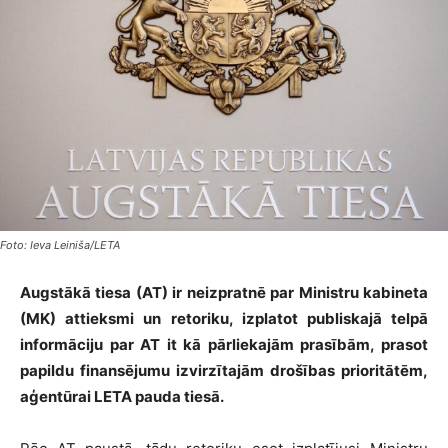
Foto: Ieva Leiniša/LETA
Augstākā tiesa (AT) ir neizpratnē par Ministru kabineta
(MK) attieksmi un retoriku, izplatot publiskajā telpā
informāciju par AT it kā pārliekajām prasībām, prasot
papildu finansējumu izvirzītajām drošības prioritātēm,
aģentūrai LETA pauda tiesā.