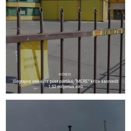
BIZNESS
Slēgtajos veikalos pūst pārtika; “MERE” krīze sasniedz
1,52 miljonus eiro