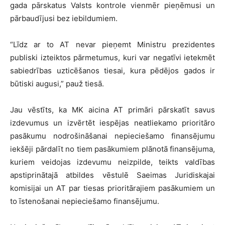
gada pārskatus Valsts kontrole vienmēr pieņēmusi un
pārbaudījusi bez iebildumiem.
“Līdz ar to AT nevar pieņemt Ministru prezidentes
publiski izteiktos pārmetumus, kuri var negatīvi ietekmēt
sabiedrības uzticēšanos tiesai, kura pēdējos gados ir
būtiski augusi,” pauž tiesā.
Jau vēstīts, ka MK aicina AT primāri pārskatīt savus
izdevumus un izvērtēt iespējas neatliekamo prioritāro
pasākumu nodrošināšanai nepieciešamo finansējumu
iekšēji pārdalīt no tiem pasākumiem plānotā finansējuma,
kuriem veidojas izdevumu neizpilde, teikts valdības
apstiprinātajā atbildes vēstulē Saeimas Juridiskajai
komisijai un AT par tiesas prioritārajiem pasākumiem un
to īstenošanai nepieciešamo finansējumu.