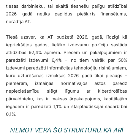
tiesas darbinieku, tai skaitā tiesnešu palīgu atlīdzībai
2026. gadā netiks papildus piešķirts finansējums,
norādīja AT.
Tiesā uzsver, ka AT budžetā 2026. gadā, līdzīgi kā
iepriekšējos gados, lielāko izdevumu pozīciju sastāda
atlīdzības 92,4% apmērā. Precēm un pakalpojumiem ir
paredzēti izdevumi 6,4% – no tiem vairāk par 50%
izdevumi paredzēti informācijas tehnoloģiju risinājumiem,
kuru uzturēšanas izmaksas 2026. gadā tikai pieaugs –
piemēram, izmaiņas normatīvajos aktos paredz
nepieciešamību slēgt līgumu ar kiberdrošības
pārvaldnieku, kas ir maksas ārpakalpojums, kapitālajām
iegādēm ir paredzēti 1,1% un starptautiskajai sadarbībai
0,1%.
ŅEMOT VĒRĀ ŠO STRUKTŪRU, KĀ ARĪ