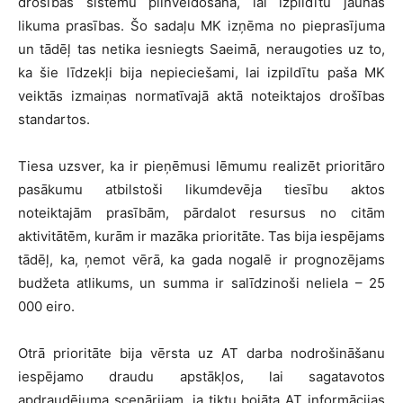
drošības sistēmu pilnveidošana, lai izpildītu jaunās
likuma prasības. Šo sadaļu MK izņēma no pieprasījuma
un tādēļ tas netika iesniegts Saeimā, neraugoties uz to,
ka šie līdzekļi bija nepieciešami, lai izpildītu paša MK
veiktās izmaiņas normatīvajā aktā noteiktajos drošības
standartos.
Tiesa uzsver, ka ir pieņēmusi lēmumu realizēt prioritāro
pasākumu atbilstoši likumdevēja tiesību aktos
noteiktajām prasībām, pārdalot resursus no citām
aktivitātēm, kurām ir mazāka prioritāte. Tas bija iespējams
tādēļ, ka, ņemot vērā, ka gada nogalē ir prognozējams
budžeta atlikums, un summa ir salīdzinoši neliela – 25
000 eiro.
Otrā prioritāte bija vērsta uz AT darba nodrošināšanu
iespējamo draudu apstākļos, lai sagatavotos
apdraudējuma scenārijam, ja tiktu bojāta AT informācijas