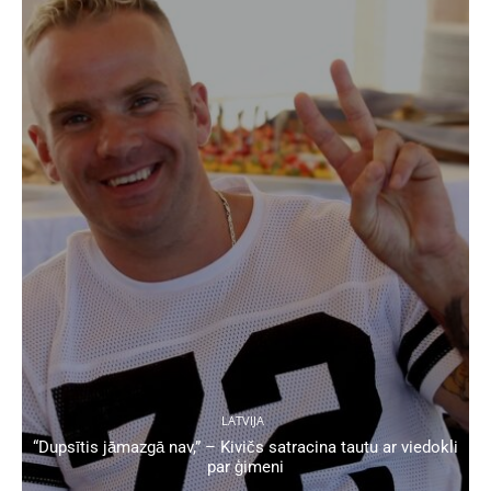
LATVIJA
“Dupsītis jāmazgā nav,” – Kivičs satracina tautu ar viedokli
par ģimeni