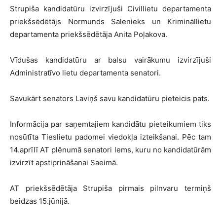
Strupiša kandidatūru izvirzījuši Civillietu departamenta
priekšsēdētājs Normunds Salenieks un Krimināllietu
departamenta priekšsēdētāja Anita Poļakova.
Vīdušas kandidatūru ar balsu vairākumu izvirzījuši
Administratīvo lietu departamenta senatori.
Savukārt senators Laviņš savu kandidatūru pieteicis pats.
Informācija par saņemtajiem kandidātu pieteikumiem tiks
nosūtīta Tieslietu padomei viedokļa izteikšanai. Pēc tam
14.aprīlī AT plēnumā senatori lems, kuru no kandidatūrām
izvirzīt apstiprināšanai Saeimā.
AT priekšsēdētāja Strupiša pirmais pilnvaru termiņš
beidzas 15.jūnijā.