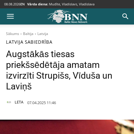
08.08.2026
EN
Vārda diena:
Mudīte, Vladislavs, Vladislava
Sākums
Baltija
Latvija
LATVIJA
SABIEDRĪBA
Augstākās tiesas
priekšsēdētāja amatam
izvirzīti Strupišs, Vīduša un
Laviņš
LETA
07.04.2025 11:46