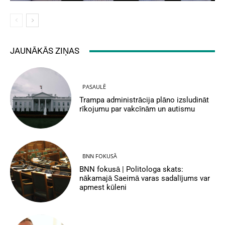
JAUNĀKĀS ZIŅAS
PASAULĒ
Trampa administrācija plāno izsludināt
rīkojumu par vakcīnām un autismu
BNN FOKUSĀ
BNN fokusā | Politologa skats:
nākamajā Saeimā varas sadalījums var
apmest kūleni