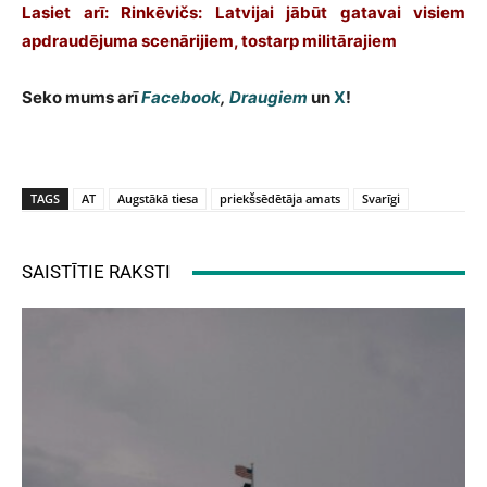
Lasiet arī: Rinkēvičs: Latvijai jābūt gatavai visiem
apdraudējuma scenārijiem, tostarp militārajiem
Seko mums arī
Facebook
,
Draugiem
un
X
!
TAGS
AT
Augstākā tiesa
priekšsēdētāja amats
Svarīgi
SAISTĪTIE RAKSTI