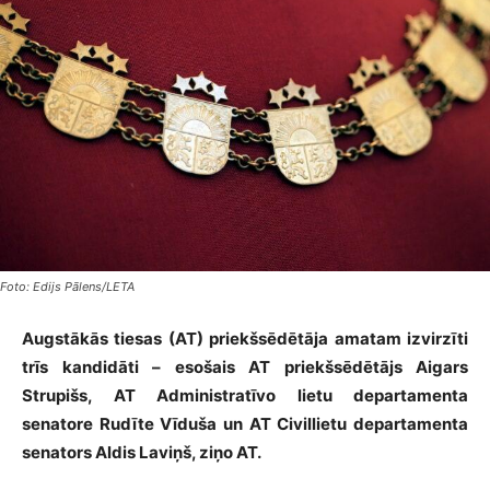
Foto: Edijs Pālens/LETA
Augstākās tiesas (AT) priekšsēdētāja amatam izvirzīti
trīs kandidāti – esošais AT priekšsēdētājs Aigars
Strupišs, AT Administratīvo lietu departamenta
senatore Rudīte Vīduša un AT Civillietu departamenta
senators Aldis Laviņš, ziņo AT.