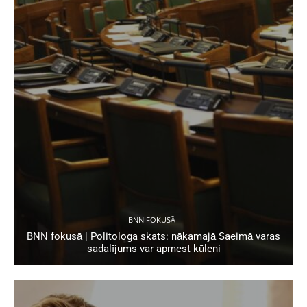
BNN FOKUSĀ
BNN fokusā | Politologa skats: nākamajā Saeimā varas
sadalījums var apmest kūleni