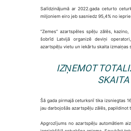
Salīdzinājumā ar 2022.gada ceturto cetur
miljoniem eiro jeb sasniedz 95,4% no iepri
“Zemes” azartspēles spēļu zālēs, kazino, 
šobrīd Latvijā organizē deviņi operatori
azartspēļu vietu un iekārtu skaita izmaiņas 
IZŅEMOT TOTALI
SKAITA
Šā gada pirmajā ceturksnī tika izsniegtas 16
jau darbojošās azartspēļu zālēs, papildinot
Apgrozījums no azartspēļu automātiem aizv
iepriekšējā ceturkšņa apjoma. Savukārt tota