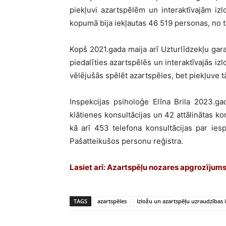
piekļuvi azartspēlēm un interaktīvajām iz
kopumā bija iekļautas 46 519 personas, no 
Kopš 2021.gada maija arī Uzturlīdzekļu gara
piedalīties azartspēlēs un interaktīvajās i
vēlējušās spēlēt azartspēles, bet piekļuve tām
Inspekcijas psiholoģe Elīna Brila 2023.g
klātienes konsultācijas un 42 attālinātas ko
kā arī 453 telefona konsultācijas par ie
Pašatteikušos personu reģistra.
Lasiet arī:
Azartspēļu nozares apgrozījums 
TAGS
azartspēles
Izložu un azartspēļu uzraudzības 