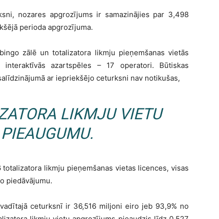
ksni, nozares apgrozījums ir samazinājies par 3,498
ekšējā perioda apgrozījuma.
bingo zālē un totalizatora likmju pieņemšanas vietās
, interaktīvās azartspēles – 17 operatori. Būtiskas
salīdzinājumā ar iepriekšējo ceturksni nav notikušas,
ZATORA LIKMJU VIETU
 PIEAUGUMU.
 totalizatora likmju pieņemšanas vietas licences, visas
 to piedāvājumu.
adītajā ceturksnī ir 36,516 miljoni eiro jeb 93,9% no
lizatora likmju vietu apgrozījums pieaudzis līdz 0,527