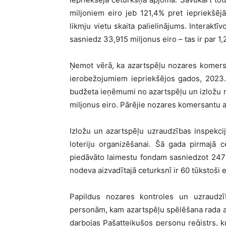
miljoniem eiro jeb 121,4% pret iepriekšēj
likmju vietu skaita palielinājums. Interakt
sasniedz 33,915 miljonus eiro – tas ir par 1
Ņemot vērā, ka azartspēļu nozares komersan
ierobežojumiem iepriekšējos gados, 2023.g
budžeta ieņēmumi no azartspēļu un izložu
miljonus eiro. Pārējie nozares komersantu ap
Izložu un azartspēļu uzraudzības inspekci
loteriju organizēšanai. Šā gada pirmajā c
piedāvāto laimestu fondam sasniedzot 247 t
nodeva aizvadītajā ceturksnī ir 60 tūkstoši e
Papildus nozares kontroles un uzraudzī
personām, kam azartspēļu spēlēšana rada a
darbojas Pašatteikušos personu reģistrs, kur