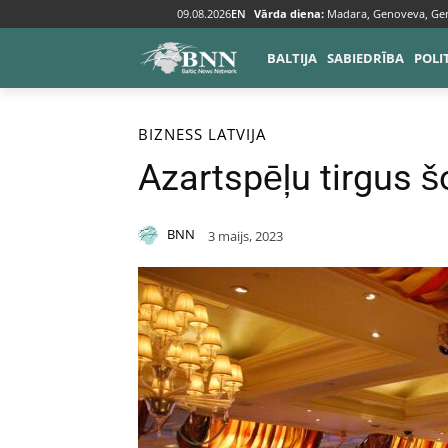
09.08.2026
EN
Vārda diena:
Madara, Genoveva, Ge
BALTIJA
SABIEDRĪBA
POLI
Sākums
Bizness
BIZNESS
LATVIJA
Azartspēļu tirgus š
BNN
3 maijs, 2023