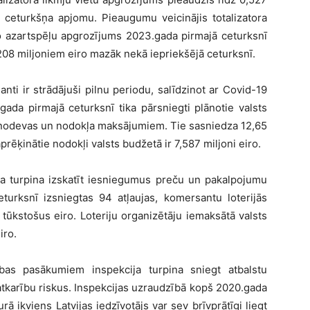
ā ceturkšņa apjomu. Pieaugumu veicinājis totalizatora
īvo azartspēļu apgrozījums 2023.gada pirmajā ceturksnī
,208 miljoniem eiro mazāk nekā iepriekšējā ceturksnī.
ti ir strādājuši pilnu periodu, salīdzinot ar Covid-19
ada pirmajā ceturksnī tika pārsniegti plānotie valsts
 nodevas un nodokļa maksājumiem. Tie sasniedza 12,65
rēķinātie nodokļi valsts budžetā ir 7,587 miljoni eiro.
ja turpina izskatīt iesniegumus preču un pakalpojumu
eturksnī izsniegtas 94 atļaujas, komersantu loterijās
ūkstošus eiro. Loteriju organizētāju iemaksātā valsts
iro.
bas pasākumiem inspekcija turpina sniegt atbalstu
tkarību riskus. Inspekcijas uzraudzībā kopš 2020.gada
ā ikviens Latvijas iedzīvotājs var sev brīvprātīgi liegt