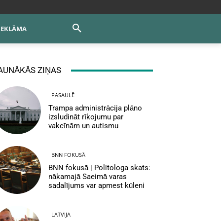
REKLĀMA
AUNĀKĀS ZIŅAS
PASAULĒ
Trampa administrācija plāno
izsludināt rīkojumu par
vakcīnām un autismu
BNN FOKUSĀ
BNN fokusā | Politologa skats:
nākamajā Saeimā varas
sadalījums var apmest kūleni
LATVIJA