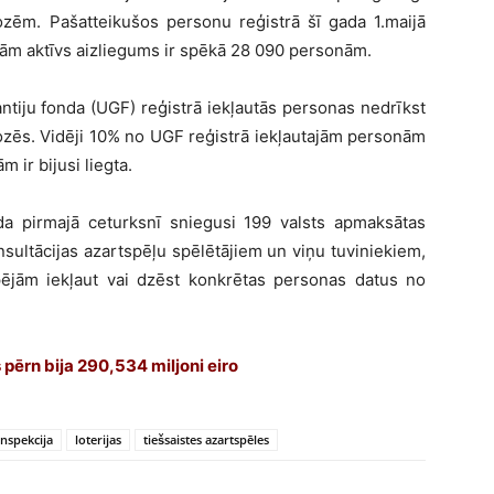
lozēm. Pašatteikušos personu reģistrā šī gada 1.maijā
tām aktīvs aizliegums ir spēkā 28 090 personām.
ntiju fonda (UGF) reģistrā iekļautās personas nedrīkst
zlozēs. Vidēji 10% no UGF reģistrā iekļautajām personām
 ir bijusi liegta.
ada pirmajā ceturksnī sniegusi 199 valsts apmaksātas
nsultācijas azartspēļu spēlētājiem un viņu tuviniekiem,
spējām iekļaut vai dzēst konkrētas personas datus no
pērn bija 290,534 miljoni eiro
inspekcija
loterijas
tiešsaistes azartspēles