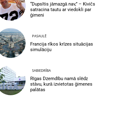
“Dupsītis jāmazgā nav,” – Kivičs
satracina tautu ar viedokli par
ģimeni
PASAULĒ
Francija rīkos krīzes situācijas
simulāciju
SABIEDRĪBA
Rīgas Dzemdību namā slēdz
stāvu, kurā izvietotas ģimenes
palātas