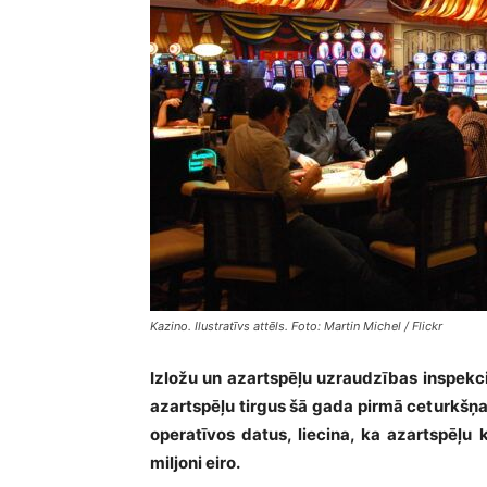
Kazino. Ilustratīvs attēls. Foto: Martin Michel / Flickr
Izložu un azartspēļu uzraudzības inspekc
azartspēļu tirgus šā gada pirmā ceturkšņa
operatīvos datus, liecina, ka azartspēļu
miljoni eiro.