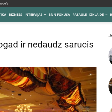
novefa
TIKA
BIZNESS
INTERVIJAS
BNN FOKUSĀ
PASAULĒ
IZKLAIDE
J
ogad ir nedaudz sarucis