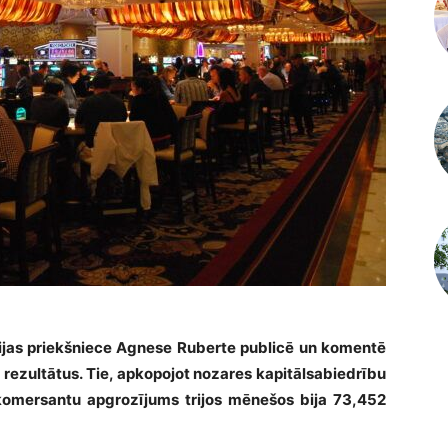
ijas priekšniece Agnese Ruberte publicē un komentē
 rezultātus. Tie, apkopojot nozares kapitālsabiedrību
 komersantu apgrozījums trijos mēnešos bija 73,452