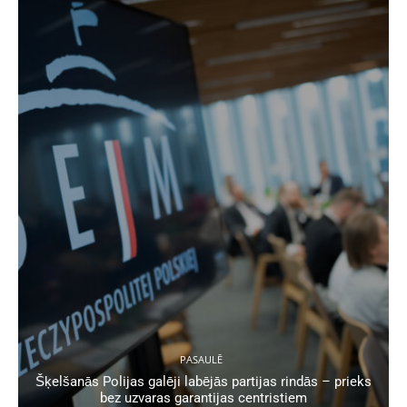
PASAULĒ
Šķelšanās Polijas galēji labējās partijas rindās – prieks
bez uzvaras garantijas centristiem