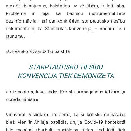
meklēt risinājumus, balstoties uz vērtībām, ir ļoti laba.
Problēma ir tajā, ka baznīcu instrumentalizēta
dezinformācija – arī par konkrētiem starptautisko tiesību
dokumentiem, kā Stambulas konvencija, – nodara lielu
ļaunumu.
«Uz vājāko aizsardzību balstīta
STARPTAUTISKO TIESĪBU
KONVENCIJA TIEK DĒMONIZĒTA
un izmantota, kaut kādas Kremļa propagandas ietvaros,»
norāda ministre.
Viņasprāt, vislielākā problēma, ka šī kritiskā domāšana
bieži vien ir Ahileja papēdis, un, ja Covid-19 kontekstā
bija manāmi «burbuļi» sociālajos tīklos, tad tādi tiek