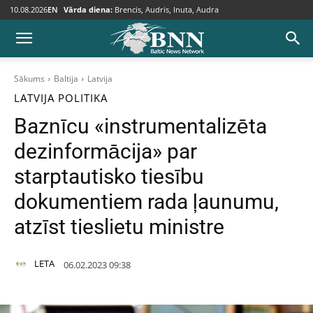
10.08.2026
EN
Vārda diena:
Brencis, Audris, Inuta, Audra
Sākums
Baltija
Latvija
LATVIJA
POLITIKA
Baznīcu «instrumentalizēta
dezinformācija» par
starptautisko tiesību
dokumentiem rada ļaunumu,
atzīst tieslietu ministre
LETA
06.02.2023 09:38