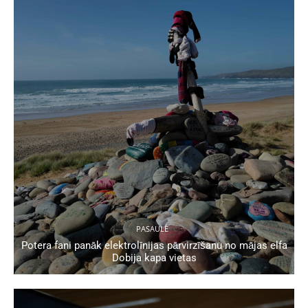
PASAULĒ
Potera fani panāk elektrolīnijas pārvirzīšanu no mājas elfa
Dobija kapa vietas