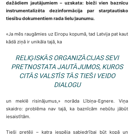
dažādiem jautājumiem – uzskata: bieži vien baznīcu
instrumentalizēta dezinformācija par starptautisko
tiesību dokumentiem rada lielu ļaunumu.
«Ja mēs raugāmies uz Eiropu kopumā, tad Latvija pat kaut
kādā ziņā ir unikāla tajā, ka
RELIĢISKĀS ORGANIZĀCIJAS SEVI
PRETNOSTATA JAUTĀJUMOS, KUROS
CITĀS VALSTĪS TĀS TIEŠI VEIDO
DIALOGU
un meklē risinājumus,» norāda Lībiņa-Egnere. Viņa
skaidro: problēma nav tajā, ka baznīcām nebūtu jābūt
iesaistītām.
Tieši pretēji – katra iespēja sabiedrībai būt kopā un