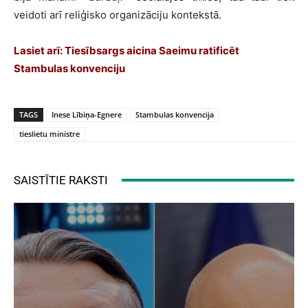
veidoti arī reliģisko organizāciju kontekstā.
Lasiet arī:
Tiesībsargs aicina Saeimu ratificēt
Stambulas konvenciju
TAGS
Inese Lībiņa-Egnere
Stambulas konvencija
tieslietu ministre
SAISTĪTIE RAKSTI