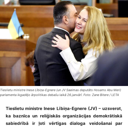
Tieslietu ministre Inese Lībiņa-Egnere (un JV Saeimas deputāts Hosams Abu Meri)
parlamenta ikgadējo ārpolitikas debašu laikā 26.janvārī. Foto: Zane Bitere / LETA
Tieslietu ministre Inese Lībiņa-Egnere (JV) – uzsverot,
ka baznīca un reliģiskās organizācijas demokrātiskā
sabiedrībā ir ļoti vērtīgas dialoga veidošanai par