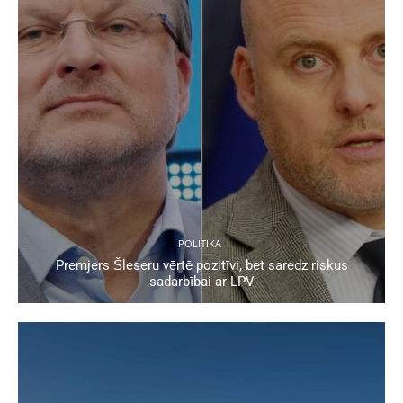
POLITIKA
Premjers Šleseru vērtē pozitīvi, bet saredz riskus
sadarbībai ar LPV