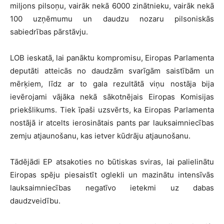
miljons pilsoņu, vairāk nekā 6000 zinātnieku, vairāk nekā
100 uzņēmumu un daudzu nozaru pilsoniskās
sabiedrības pārstāvju.
LOB ieskatā, lai panāktu kompromisu, Eiropas Parlamenta
deputāti atteicās no daudzām svarīgām saistībām un
mērķiem, līdz ar to gala rezultātā viņu nostāja bija
ievērojami vājāka nekā sākotnējais Eiropas Komisijas
priekšlikums. Tiek īpaši uzsvērts, ka Eiropas Parlamenta
nostājā ir atcelts ierosinātais pants par lauksaimniecības
zemju atjaunošanu, kas ietver kūdrāju atjaunošanu.
Tādējādi EP atsakoties no būtiskas sviras, lai palielinātu
Eiropas spēju piesaistīt oglekli un mazinātu intensīvās
lauksaimniecības negatīvo ietekmi uz dabas
daudzveidību.