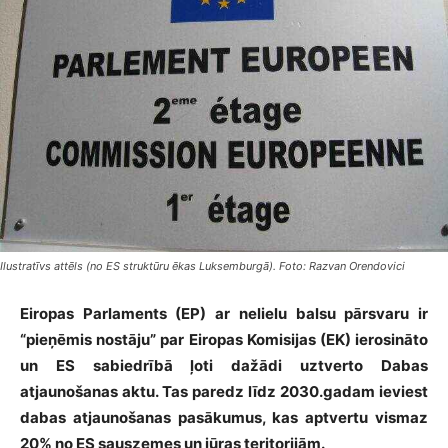
Ilustratīvs attēls (no ES struktūru ēkas Luksemburgā). Foto: Razvan Orendovici
Eiropas Parlaments (EP) ar nelielu balsu pārsvaru ir
“pieņēmis nostāju” par Eiropas Komisijas (EK) ierosināto
un ES sabiedrībā ļoti dažādi uztverto Dabas
atjaunošanas aktu. Tas paredz līdz 2030.gadam ieviest
dabas atjaunošanas pasākumus, kas aptvertu vismaz
20% no ES sauszemes un jūras teritorijām.