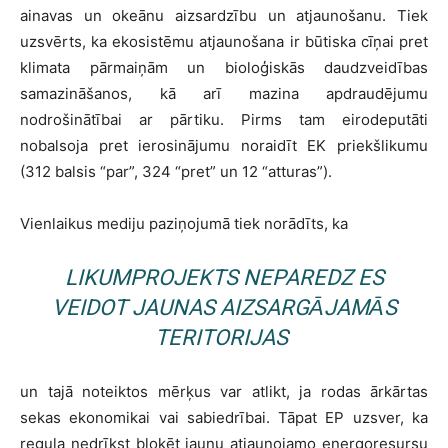
ainavas un okeānu aizsardzību un atjaunošanu. Tiek
uzsvērts, ka ekosistēmu atjaunošana ir būtiska cīņai pret
klimata pārmaiņām un bioloģiskās daudzveidības
samazināšanos, kā arī mazina apdraudējumu
nodrošinātībai ar pārtiku. Pirms tam eirodeputāti
nobalsoja pret ierosinājumu noraidīt EK priekšlikumu
(312 balsis “par”, 324 “pret” un 12 “atturas”).
Vienlaikus mediju paziņojumā tiek norādīts, ka
LIKUMPROJEKTS NEPAREDZ ES
VEIDOT JAUNAS AIZSARGĀJAMĀS
TERITORIJAS
un tajā noteiktos mērķus var atlikt, ja rodas ārkārtas
sekas ekonomikai vai sabiedrībai. Tāpat EP uzsver, ka
regula nedrīkst bloķēt jaunu atjaunojamo energoresursu