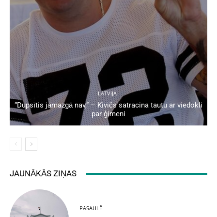
LATVIJA
“Dupsītis jāmazgā nav,” – Kivičs satracina tautu ar viedokli
par ģimeni
JAUNĀKĀS ZIŅAS
PASAULĒ