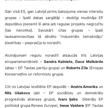
Gan visā ES, gan Latvijā pirms balsojuma vienas interešu
grupas – īpaši dabas sargātāji – dedzīgi mudināja EP
deputātus pieņemt šī akta jeb regulas projektu negrozītu
[tas nenotika]. Savukārt citas grupas – īpaši
lauksaimniecības tā dēvēto “industriālo lielražotāju”
biedrības – pieprasīja to noraidīt.
Aicinājumam regulu noraidīt atsaucās trīs Latvijas
eiroparlamentārieši –
Sandra Kalniete, Dace Melbārde
(abas – EP Tautas partiju grupa) un
Roberts Zīle
(Eiropas
Konservatīvo un reformistu grupa).
Citi no Latvijas ievēlētie EP deputāti –
Andris Ameriks
un
Nils Ušakovs
(abi – EP sociālistu un demokrātu
progresīvās alianses grupa),
Ivars Ijabs
(liberāļu EP
politiskā grupa
Renew Europe
),
Inese Vaidere
(EP Tautas