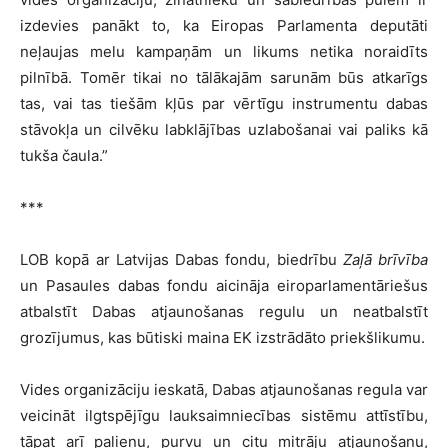
izdevies panākt to, ka Eiropas Parlamenta deputāti
neļaujas melu kampaņām un likums netika noraidīts
pilnībā. Tomēr tikai no tālākajām sarunām būs atkarīgs
tas, vai tas tiešām kļūs par vērtīgu instrumentu dabas
stāvokļa un cilvēku labklājības uzlabošanai vai paliks kā
tukša čaula.”
***
LOB kopā ar Latvijas Dabas fondu, biedrību
Zaļā brīvība
un Pasaules dabas fondu aicināja eiroparlamentāriešus
atbalstīt Dabas atjaunošanas regulu un neatbalstīt
grozījumus, kas būtiski maina EK izstrādāto priekšlikumu.
Vides organizāciju ieskatā, Dabas atjaunošanas regula var
veicināt ilgtspējīgu lauksaimniecības sistēmu attīstību,
tāpat arī palieņu, purvu un citu mitrāju atjaunošanu,