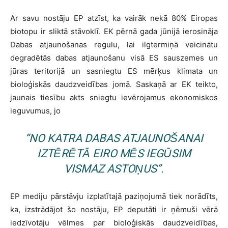
Ar savu nostāju EP atzīst, ka vairāk nekā 80% Eiropas
biotopu ir sliktā stāvoklī. EK pērnā gada jūnijā ierosināja
Dabas atjaunošanas regulu, lai ilgtermiņā veicinātu
degradētās dabas atjaunošanu visā ES sauszemes un
jūras teritorijā un sasniegtu ES mērķus klimata un
bioloģiskās daudzveidības jomā. Saskaņā ar EK teikto,
jaunais tiesību akts sniegtu ievērojamus ekonomiskos
ieguvumus, jo
“NO KATRA DABAS ATJAUNOŠANAI
IZTĒRĒTĀ EIRO MĒS IEGŪSIM
VISMAZ ASTOŅUS”.
EP mediju pārstāvju izplatītajā paziņojumā tiek norādīts,
ka, izstrādājot šo nostāju, EP deputāti ir ņēmuši vērā
iedzīvotāju vēlmes par bioloģiskās daudzveidības,