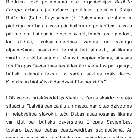
Biedrība savā paziņojumā citē organizācijas
BirdLife
Europe
dabas atjaunošanas politikas speciālisti Sofiju
Ruišertu (Sofie Ruysschaert): “Balsojuma rezultāts ir
pieticīga cerības uzvara pār bailēm un patiesības uzvara
pār meliem. Lai gan ir iemesls svinēt, tomēr tas ir postoši,
ka kūdrāji, lauksaimniecības zemes un svarīgu
atjaunošanas pasākumu termiņi tiek atmesti, lai likums
varētu izturēt balsojumu. Mums ir nepieciešams, lai visas
trīs Eiropas Savienības iestādes ātri vienotos par galīgo,
būtiski uzlabotu tekstu, lai varētu sākties reāls darbs.
Klimats un bioloģiskā daudzveidība negaidīs.”
LOB valdes priekšsēdētājs Viesturs Ķerus skaidro vietējo
situāciju: “Latvijā gan zālāju un mežu, gan citas dzīvotnes
ir nelabvēlīgā stāvoklī, taču Dabas atjaunošanas likums
var kļūt par būtisku pavērsienu Eiropas Savienības,
tostarp Latvijas dabas daudzveidības saglabāšanā. Ar
vides organizāciju, zinātnieku un sabiedrības pūlēm ir