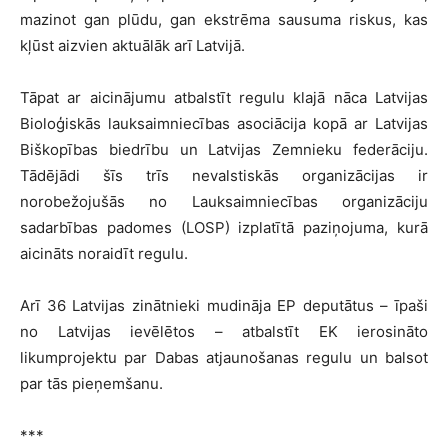
mazinot gan plūdu, gan ekstrēma sausuma riskus, kas
kļūst aizvien aktuālāk arī Latvijā.
Tāpat ar aicinājumu atbalstīt regulu klajā nāca Latvijas
Bioloģiskās lauksaimniecības asociācija kopā ar Latvijas
Biškopības biedrību un Latvijas Zemnieku federāciju.
Tādējādi šīs trīs nevalstiskās organizācijas ir
norobežojušās no Lauksaimniecības organizāciju
sadarbības padomes (LOSP) izplatītā paziņojuma, kurā
aicināts noraidīt regulu.
Arī 36 Latvijas zinātnieki mudināja EP deputātus – īpaši
no Latvijas ievēlētos – atbalstīt EK ierosināto
likumprojektu par Dabas atjaunošanas
regulu
un balsot
par tās pieņemšanu.
***