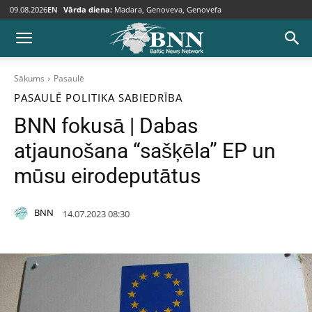
09.08.2026
EN
Vārda diena:
Madara, Genoveva, Genovefa
Sākums
Pasaulē
PASAULĒ
POLITIKA
SABIEDRĪBA
BNN fokusā | Dabas
atjaunošana “sašķēla” EP un
mūsu eirodeputātus
BNN
14.07.2023 08:30