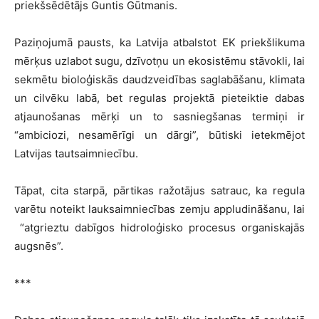
priekšsēdētājs Guntis Gūtmanis.
Paziņojumā pausts, ka Latvija atbalstot EK priekšlikuma
mērķus uzlabot sugu, dzīvotņu un ekosistēmu stāvokli, lai
sekmētu bioloģiskās daudzveidības saglabāšanu, klimata
un cilvēku labā, bet regulas projektā pieteiktie dabas
atjaunošanas mērķi un to sasniegšanas termiņi ir
“ambiciozi, nesamērīgi un dārgi”, būtiski ietekmējot
Latvijas tautsaimniecību.
Tāpat, cita starpā, pārtikas ražotājus satrauc, ka regula
varētu noteikt lauksaimniecības zemju appludināšanu, lai
“atgrieztu dabīgos hidroloģisko procesus organiskajās
augsnēs”.
***