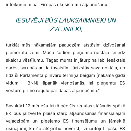
ieteikumiem par Eiropas ekosistēmu atjaunošanu.
IEGUVĒJI BŪS LAUKSAIMNIEKI UN
ZVEJNIEKI,
turklāt mēs nākamajām paaudzēm atstāsim dzīvošanai
piemērotu zemi. Mūsu šodien pieņemtā nostāja sniedz
skaidru vēstījumu. Tagad mums ir jāturpina labi iesāktais
darbs, sarunās ar dalībvalstīm jāaizstāv sava nostāja, un
līdz šī Parlamenta pilnvaru termiņa beigām [nākamā gada
vidum – BNN] jāpanāk vienošanās, lai pieņemtu ES
vēsturē pirmo regulu par dabas atjaunošanu.”
Savukārt 12 mēnešu laikā pēc šīs regulas stāšanās spēkā
EK būs jāizvērtē plaisa starp atjaunošanas finansiālajām
vajadzībām un pieejamo ES finansējumu un jāmeklē
risinājumi, kā šo atšķirību novērst, izmantojot īpašu ES