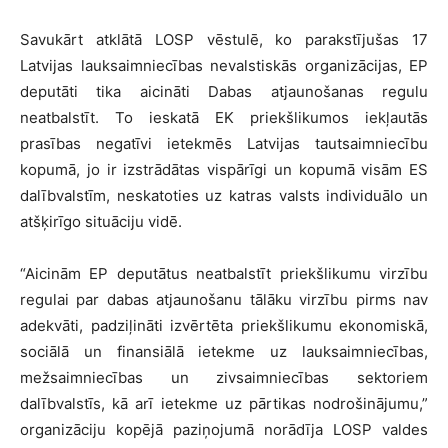
Savukārt atklātā LOSP vēstulē, ko parakstījušas 17
Latvijas lauksaimniecības nevalstiskās organizācijas, EP
deputāti tika aicināti Dabas atjaunošanas regulu
neatbalstīt. To ieskatā EK priekšlikumos iekļautās
prasības negatīvi ietekmēs Latvijas tautsaimniecību
kopumā, jo ir izstrādātas vispārīgi un kopumā visām ES
dalībvalstīm, neskatoties uz katras valsts individuālo un
atšķirīgo situāciju vidē.
“Aicinām EP deputātus neatbalstīt priekšlikumu virzību
regulai par dabas atjaunošanu tālāku virzību pirms nav
adekvāti, padziļināti izvērtēta priekšlikumu ekonomiskā,
sociālā un finansiālā ietekme uz lauksaimniecības,
mežsaimniecības un zivsaimniecības sektoriem
dalībvalstīs, kā arī ietekme uz pārtikas nodrošinājumu,”
organizāciju kopējā paziņojumā norādīja LOSP valdes