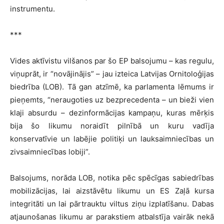
instrumentu.
***
Vides aktīvistu vilšanos par šo EP balsojumu – kas regulu,
viņuprāt, ir “novājinājis” – jau izteica Latvijas Ornitoloģijas
biedrība (LOB). Tā gan atzīmē, ka parlamenta lēmums ir
pieņemts, “neraugoties uz bezprecedenta – un bieži vien
klaji absurdu – dezinformācijas kampaņu, kuras mērķis
bija šo likumu noraidīt pilnībā un kuru vadīja
konservatīvie un labējie politiķi un lauksaimniecības un
zivsaimniecības lobiji”.
Balsojums, norāda LOB, notika pēc spēcīgas sabiedrības
mobilizācijas, lai aizstāvētu likumu un ES Zaļā kursa
integritāti un lai pārtrauktu viltus ziņu izplatīšanu. Dabas
atjaunošanas likumu ar parakstiem atbalstīja vairāk nekā