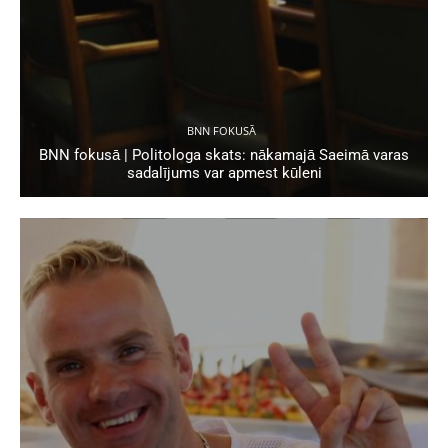
BNN FOKUSĀ
BNN fokusā | Politologa skats: nākamajā Saeimā varas
sadalījums var apmest kūleni