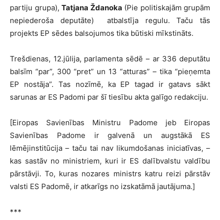
partiju grupa),
Tatjana Ždanoka
(Pie politiskajām grupām
nepiederoša deputāte) atbalstīja regulu. Taču tās
projekts EP sēdes balsojumos tika būtiski mīkstināts.
Trešdienas, 12.jūlija, parlamenta sēdē – ar 336 deputātu
balsīm “par”, 300 “pret” un 13 “atturas” – tika “pieņemta
EP nostāja”. Tas nozīmē, ka EP tagad ir gatavs sākt
sarunas ar ES Padomi par šī tiesību akta galīgo redakciju.
[Eiropas Savienības Ministru Padome jeb Eiropas
Savienības Padome ir galvenā un augstākā ES
lēmējinstitūcija – taču tai nav likumdošanas iniciatīvas, –
kas sastāv no ministriem, kuri ir ES dalībvalstu valdību
pārstāvji. To, kuras nozares ministrs katru reizi pārstāv
valsti ES Padomē, ir atkarīgs no izskatāmā jautājuma.]
***