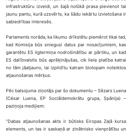
infrastruktūru izveidi, un šajā nolūkā prasa pievienot tai
jaunu pantu, kurā uzsvērts, ka šādu iekārtu izvietošana ir
sabiedrības interesēs.
Parlaments norāda, ka likumu drīkstētu piemērot tikai tad,
kad Komisija būs sniegusi datus par nosacījumiem, kas
garantētu ES ilgtermiņa nodrošinātību ar pārtiku, un kad
ES dalībvalstis būs aprēķinājušas, cik liela platība katrai
no tām jāatjauno, lai izpildītu katram biotopam noteiktos
atjaunošanas mērķus.
Pēc balsojuma ziņotājs par šo dokumentu – Sēzars Luena
(César Luena, EP Sociāldemokrātu grupa, Spānija) –
paziņoja medijiem:
“Dabas atjaunošanas akts ir būtisks Eiropas Zaļā kursa
elements, un tas ir saskaņā ar zinātnisko vienprātību un