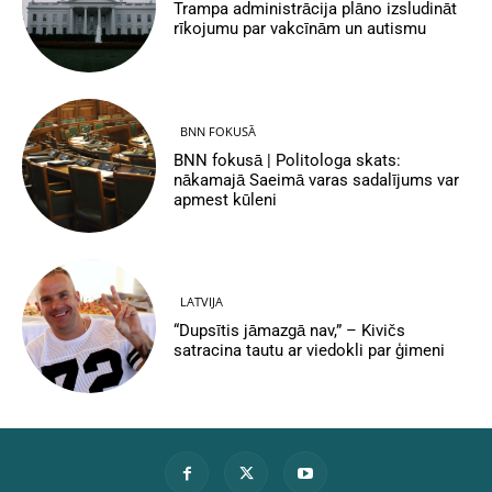
Trampa administrācija plāno izsludināt
rīkojumu par vakcīnām un autismu
BNN FOKUSĀ
BNN fokusā | Politologa skats:
nākamajā Saeimā varas sadalījums var
apmest kūleni
LATVIJA
“Dupsītis jāmazgā nav,” – Kivičs
satracina tautu ar viedokli par ģimeni