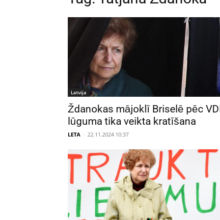
Latvija
Ždanokas mājoklī Briselē pēc V
lūguma tika veikta kratīšana
LETA
-
22.11.2024 10:37