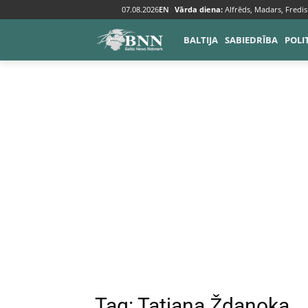
07.08.2026
EN
Vārda diena:
Alfrēds, Madars, Fredis
Tags
Tatjana Ždanoka
BALTIJA
SABIEDRĪBA
POLI
Tag:
Tatjana Ždanoka