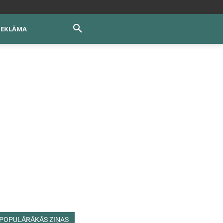
REKLĀMA
POPULĀRĀKĀS ZIŅAS