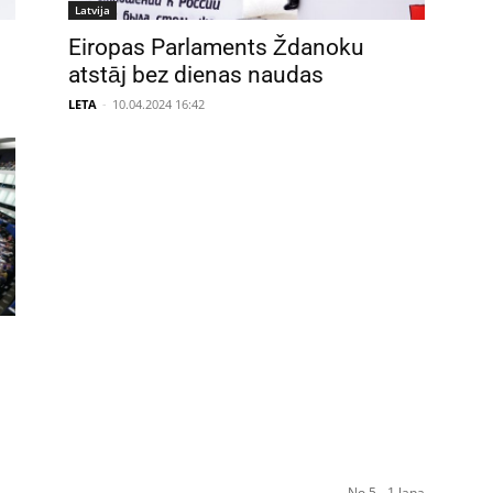
Latvija
Eiropas Parlaments Ždanoku
atstāj bez dienas naudas
LETA
-
10.04.2024 16:42
No 5 - 1 lapa