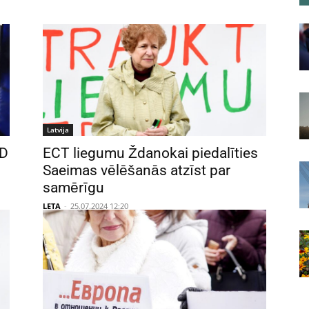
Latvija
DD
ECT liegumu Ždanokai piedalīties
Saeimas vēlēšanās atzīst par
samērīgu
LETA
-
25.07.2024 12:20