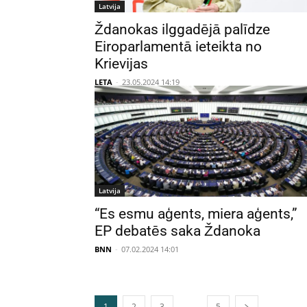
Latvija
Ždanokas ilggadējā palīdze
Eiroparlamentā ieteikta no
Krievijas
LETA
-
23.05.2024 14:19
Latvija
“Es esmu aģents, miera aģents,”
EP debatēs saka Ždanoka
BNN
-
07.02.2024 14:01
...
1
2
3
5