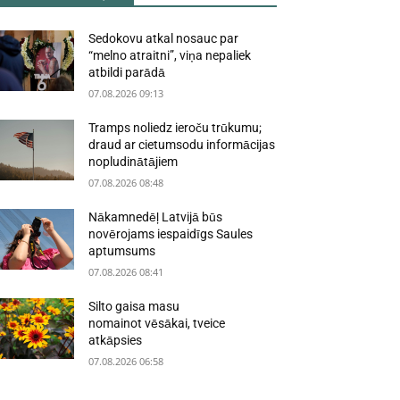
Sedokovu atkal nosauc par
“melno atraitni”, viņa nepaliek
atbildi parādā
07.08.2026 09:13
Tramps noliedz ieroču trūkumu;
draud ar cietumsodu informācijas
nopludinātājiem
07.08.2026 08:48
Nākamnedēļ Latvijā būs
novērojams iespaidīgs Saules
aptumsums
07.08.2026 08:41
Silto gaisa masu
nomainot vēsākai, tveice
atkāpsies
07.08.2026 06:58