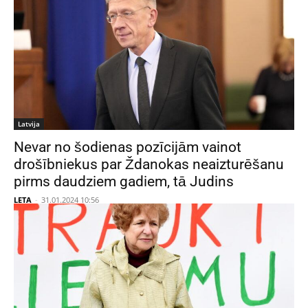
Latvija
Nevar no šodienas pozīcijām vainot
drošībniekus par Ždanokas neaizturēšanu
pirms daudziem gadiem, tā Judins
LETA
-
31.01.2024 10:56