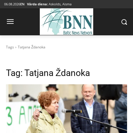
06.08.2026
EN
Vārda diena:
Askolds, Aisma
Tags
Tatjana Ždanoka
Tag:
Tatjana Ždanoka