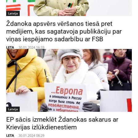
Latvija
Ždanoka apsvērs vēršanos tiesā pret
medijiem, kas sagatavoja publikāciju par
viņas iespējamo sadarbību ar FSB
LETA
-
30.01.2024 16:33
Latvija
EP sācis izmeklēt Ždanokas sakarus ar
Krievijas izlūkdienestiem
LETA
-
30.01.2024 08:29