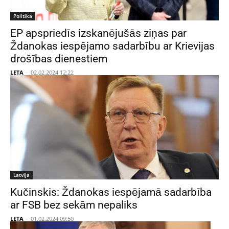
Politika
EP apspriedīs izskanējušās ziņas par
Ždanokas iespējamo sadarbību ar Krievijas
drošības dienestiem
LETA
-
02.02.2024 12:22
Latvija
Kučinskis: Ždanokas iespējamā sadarbība
ar FSB bez sekām nepaliks
LETA
-
01.02.2024 09:50