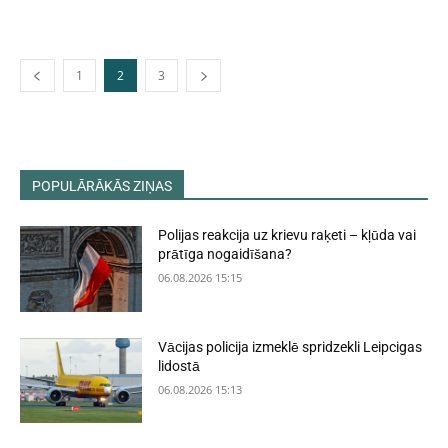
1
2
3
POPULĀRĀKĀS ZIŅAS
Polijas reakcija uz krievu raķeti – kļūda vai
prātīga nogaidīšana?
06.08.2026 15:15
Vācijas policija izmeklē spridzekli Leipcigas
lidostā
06.08.2026 15:13