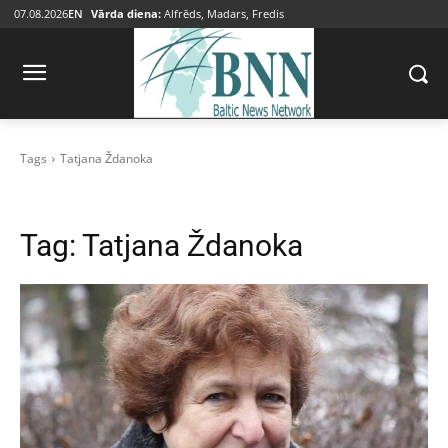
07.08.2026
EN
Vārda diena:
Alfrēds, Madars, Fredis
Tags
Tatjana Ždanoka
Tag:
Tatjana Ždanoka