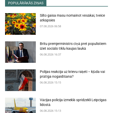
POPULĀRĀKĀS ZIŅAS
Silto gaisa masu nomainot vēsākai, tveice
atkāpsies
07.08.2026 06:58
Britu premjerministrs cīņā pret populistiem
iziet sociālo tīklu kaujas laukā
06.08.2026 16:37
Polijas reakcija uz krievu raķeti – kļūda vai
prātīga nogaidīšana?
06.08.2026 15:15
Vācijas policija izmeklē spridzekli Leipcigas
lidostā
06.08.2026 15:13