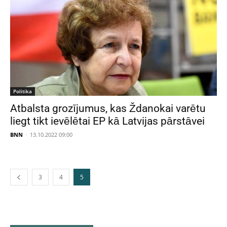
Politika
Atbalsta grozījumus, kas Ždanokai varētu
liegt tikt ievēlētai EP kā Latvijas pārstāvei
BNN
-
13.10.2022 09:00
3
4
5