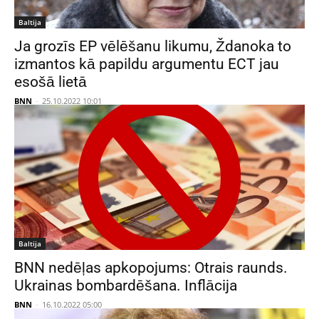
Baltija
Ja grozīs EP vēlēšanu likumu, Ždanoka to
izmantos kā papildu argumentu ECT jau
esošā lietā
BNN
-
25.10.2022 10:01
Baltija
BNN nedēļas apkopojums: Otrais raunds.
Ukrainas bombardēšana. Inflācija
BNN
-
16.10.2022 05:00