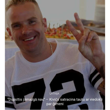
LATVIJA
“Dupsītis jāmazgā nav,” – Kivičs satracina tautu ar viedokli
par ģimeni