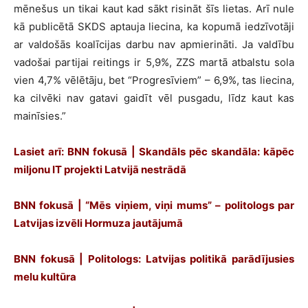
mēnešus un tikai kaut kad sākt risināt šīs lietas. Arī nule
kā publicētā SKDS aptauja liecina, ka kopumā iedzīvotāji
ar valdošās koalīcijas darbu nav apmierināti. Ja valdību
vadošai partijai reitings ir 5,9%, ZZS martā atbalstu sola
vien 4,7% vēlētāju, bet “Progresīviem” – 6,9%, tas liecina,
ka cilvēki nav gatavi gaidīt vēl pusgadu, līdz kaut kas
mainīsies.”
Lasiet arī: BNN fokusā | Skandāls pēc skandāla: kāpēc
miljonu IT projekti Latvijā nestrādā
BNN fokusā | “Mēs viņiem, viņi mums” – politologs par
Latvijas izvēli Hormuza jautājumā
BNN fokusā | Politologs: Latvijas politikā parādījusies
melu kultūra