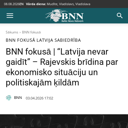
08.08.2026
EN
Vārda diena:
Mudīte, Vladislavs, Vladislava
Sākums
BNN fokusā
BNN FOKUSĀ
LATVIJA
SABIEDRĪBA
BNN fokusā | “Latvija nevar
gaidīt” – Rajevskis brīdina par
ekonomisko situāciju un
politiskajām ķildām
BNN
03.04.2026 17:02