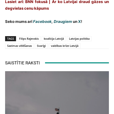
Lasiet arī: BNN fokusā | Ar ko Latvijai draud gāzes un
degvielas cenu kāpums
Seko mums arī
Facebook
,
Draugiem
un
X
!
TAGS
Filips Rajevskis
koalīcija Latvijā
Latvijas politika
Saeimas vēlēšanas
Svarīgi
valdības krīze Latvijā
SAISTĪTIE RAKSTI