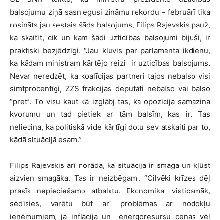
balsojumu ziņā sasniegusi zināmu rekordu – februārī tika
rosināts jau sestais šāds balsojums, Filips Rajevskis pauž,
ka skaitīt, cik un kam šādi uzticības balsojumi bijuši, ir
praktiski bezjēdzīgi. “Jau kļuvis par parlamenta ikdienu,
ka kādam ministram kārtējo reizi ir uzticības balsojums.
Nevar neredzēt, ka koalīcijas partneri tajos nebalso visi
simtprocentīgi, ZZS frakcijas deputāti nebalso vai balso
“pret”. To visu kaut kā izglābj tas, ka opozīcija samazina
kvorumu un tad pietiek ar tām balsīm, kas ir. Tas
neliecina, ka politiskā vide kārtīgi dotu sev atskaiti par to,
kādā situācijā esam.”
Filips Rajevskis arī norāda, ka situācija ir smaga un kļūst
aizvien smagāka. Tas ir neizbēgami. “Cilvēki krīzes dēļ
prasīs nepieciešamo atbalstu. Ekonomika, visticamāk,
sēdīsies, varētu būt arī problēmas ar nodokļu
ieņēmumiem, ja inflācija un energoresursu cenas vēl