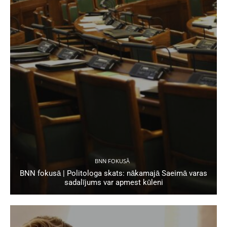
BNN FOKUSĀ
BNN fokusā | Politologa skats: nākamajā Saeimā varas
sadalījums var apmest kūleni