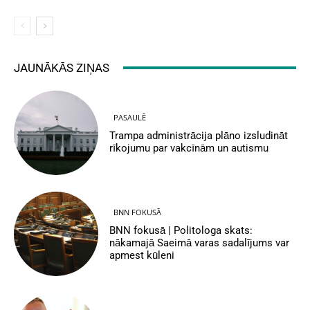
JAUNĀKĀS ZIŅAS
PASAULĒ
Trampa administrācija plāno izsludināt
rīkojumu par vakcīnām un autismu
BNN FOKUSĀ
BNN fokusā | Politologa skats:
nākamajā Saeimā varas sadalījums var
apmest kūleni