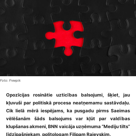
Foto: Freepik
Opozīcijas rosinātie uzticības balsojumi, šķiet, jau
kļuvuši par politiskā procesa neatņemamu sastāvdaļu.
Cik lielā mērā iespējams, ka pusgadu pirms Saeimas
vēlēšanām šāds balsojums var kļūt par valdības
klupšanas akmeni, BNN vaicāja uzņēmuma “Mediju tilts”
līdzīpašniekam, politologam Filipam Rajevskim.