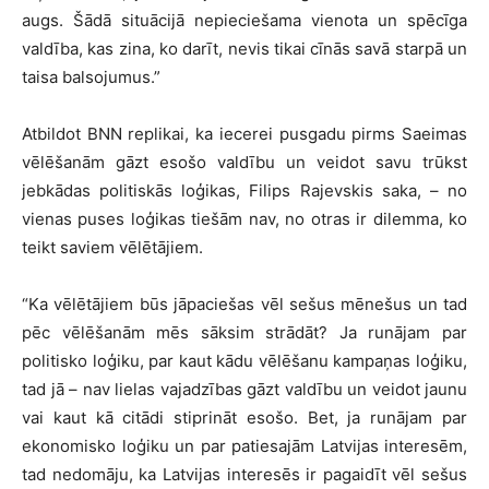
augs. Šādā situācijā nepieciešama vienota un spēcīga
valdība, kas zina, ko darīt, nevis tikai cīnās savā starpā un
taisa balsojumus.”
Atbildot BNN replikai, ka iecerei pusgadu pirms Saeimas
vēlēšanām gāzt esošo valdību un veidot savu trūkst
jebkādas politiskās loģikas, Filips Rajevskis saka, – no
vienas puses loģikas tiešām nav, no otras ir dilemma, ko
teikt saviem vēlētājiem.
“Ka vēlētājiem būs jāpaciešas vēl sešus mēnešus un tad
pēc vēlēšanām mēs sāksim strādāt? Ja runājam par
politisko loģiku, par kaut kādu vēlēšanu kampaņas loģiku,
tad jā – nav lielas vajadzības gāzt valdību un veidot jaunu
vai kaut kā citādi stiprināt esošo. Bet, ja runājam par
ekonomisko loģiku un par patiesajām Latvijas interesēm,
tad nedomāju, ka Latvijas interesēs ir pagaidīt vēl sešus