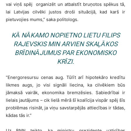
vai viņš spēj organizēt un atbalstīt bruņotos spēkus tā,
lai Latvijas cilvēki justos droši situācijā, kad karš ir
pietuvojies mums,” saka politologs.
KĀ NĀKAMO NOPIETNO LIETU FILIPS
RAJEVSKIS MIN ARVIEN SKAĻĀKOS
BRĪDINĀJUMUS PAR EKONOMISKO
KRĪZI.
“Energoresursu cenas aug. Tūlīt arī hipotekāro kredītu
likmes augs, jo visi signāli liecina, ka cilvēkiem būs
jāmaksā vairāk, ekonomika bremzēsies. Sabiedrībai ir
lielais jautājums – cik lielā mērā šī koalīcija vispār spēj šīs
problēmas risināt, ja viņu savstarpējās attiecības ir tādas,
kādas tās ir.”
Uz BNN teikto, ka ministru prezidente uzticības