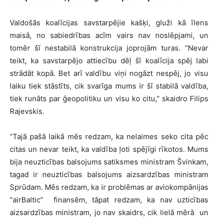
Valdošās koalīcijas savstarpējie kašķi, gluži kā īlens
maisā, no sabiedrības acīm vairs nav noslēpjami, un
tomēr šī nestabilā konstrukcija joprojām turas. “Nevar
teikt, ka savstarpējo attiecību dēļ šī koalīcija spēj labi
strādāt kopā. Bet arī valdību viņi nogāzt nespēj, jo visu
laiku tiek stāstīts, cik svarīga mums ir šī stabilā valdība,
tiek runāts par ģeopolitiku un visu ko citu,” skaidro Filips
Rajevskis.
“Tajā pašā laikā mēs redzam, ka nelaimes seko cita pēc
citas un nevar teikt, ka valdība ļoti spējīgi rīkotos. Mums
bija neuzticības balsojums satiksmes ministram Švinkam,
tagad ir neuzticības balsojums aizsardzības ministram
Sprūdam. Mēs redzam, ka ir problēmas ar aviokompānijas
“airBaltic” finansēm, tāpat redzam, ka nav uzticības
aizsardzības ministram, jo nav skaidrs, cik lielā mērā un