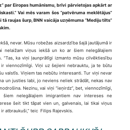
z” par Eiropas humānismu, brīvi pārvietojas apkārt ar
 miskasti.” Vai mēs varam šos “patvēruma meklētājus”
iņi tā raujas šurp, BNN vaicāja uzņēmuma “Mediju tilts”
skim.
 iekšā, nevar. Mūsu robežas aizsardzība šajā jautājumā ir
i nelaižam viņus iekšā un ko ar šiem nelegālajiem
. “Tas, ka viņi ļaunprātīgi izmanto mūsu cilvēktiesību
 ir viennozīmīgi. Viņi uz šejieni nebrauktu, ja te būtu
šu valstīs. Viņiem tas nebūtu interesanti. Tur viņi nevar
na un justies labi, jo neviens neliek strādāt, nekas nav
 nodrošina. Nezinu, vai viņi “ieņirdz”, bet, viennozīmīgi,
jo šiem nelegālajiem imigrantiem nav intereses ne
erese šeit tikt tāpat vien un, galvenais, lai tikai viņus
ir atbraukuši,” teic Filips Rajevskis.