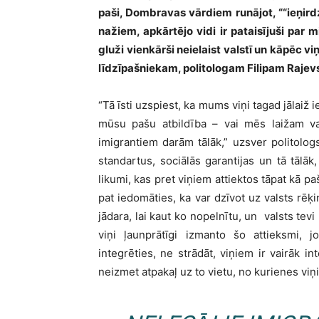
paši, Dombravas vārdiem runājot, ““ieņird
nažiem, apkārtējo vidi ir pataisījuši par
gluži vienkārši neielaist valstī un kāpēc v
līdzīpašniekam, politologam Filipam Rajev
“Tā īsti uzspiest, ka mums viņi tagad jālaiž
mūsu pašu atbildība – vai mēs laižam va
imigrantiem darām tālāk,” uzsver politologs
standartus, sociālās garantijas un tā tālāk,
likumi, kas pret viņiem attiektos tāpat kā pa
pat iedomāties, ka var dzīvot uz valsts rēķi
jādara, lai kaut ko nopelnītu, un valsts tevi
viņi ļaunprātīgi izmanto šo attieksmi, 
integrēties, ne strādāt, viņiem ir vairāk int
neizmet atpakaļ uz to vietu, no kurienes viņi 