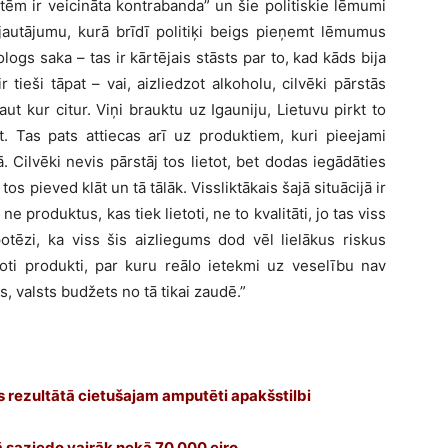
tēm ir veicināta kontrabanda” un šie politiskie lēmumi
z jautājumu, kurā brīdī politiķi beigs pieņemt lēmumus
logs saka – tas ir kārtējais stāsts par to, kad kāds bija
r tieši tāpat – vai, aizliedzot alkoholu, cilvēki pārstās
ut kur citur. Viņi brauktu uz Igauniju, Lietuvu pirkt to
t. Tas pats attiecas arī uz produktiem, kuri pieejami
ā. Cilvēki nevis pārstāj tos lietot, bet dodas iegādāties
tos pieved klāt un tā tālāk. Vissliktākais šajā situācijā ir
e produktus, kas tiek lietoti, ne to kvalitāti, jo tas viss
ipotēzi, ka viss šis aizliegums dod vēl lielākus riskus
iltoti produkti, par kuru reālo ietekmi uz veselību nav
, valsts budžets no tā tikai zaudē.”
ras rezultātā cietušajam amputēti apakšstilbi
 saziedo vairāk nekā 70 000 eiro