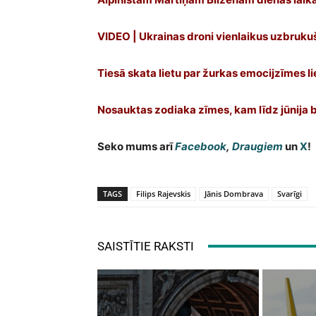
VIDEO | Ukrainas droni vienlaikus uzbruku
Tiesā skata lietu par žurkas emocijzīmes l
Nosauktas zodiaka zīmes, kam līdz jūnija 
Seko mums arī
Facebook
,
Draugiem
un
X
!
TAGS
Filips Rajevskis
Jānis Dombrava
Svarīgi
SAISTĪTIE RAKSTI