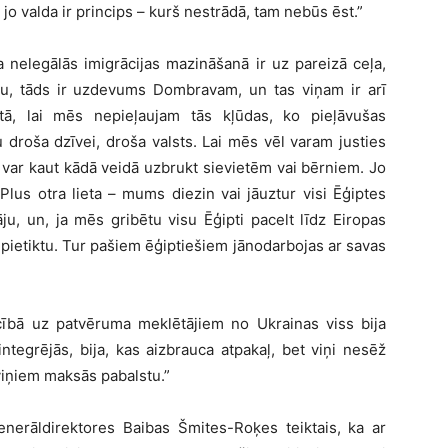
jo valda ir princips – kurš nestrādā, tam nebūs ēst.”
 nelegālās imigrācijas mazināšanā ir uz pareizā ceļa,
māju, tāds ir uzdevums Dombravam, un tas viņam ir arī
tā, lai mēs nepieļaujam tās kļūdas, ko pieļāvušas
 droša dzīvei, droša valsts. Lai mēs vēl varam justies
i var kaut kādā veidā uzbrukt sievietēm vai bērniem. Jo
i. Plus otra lieta – mums diezin vai jāuztur visi Ēģiptes
tāju, un, ja mēs gribētu visu Ēģipti pacelt līdz Eiropas
ietiktu. Tur pašiem ēģiptiešiem jānodarbojas ar savas
ecībā uz patvēruma meklētājiem no Ukrainas viss bija
ntegrējās, bija, kas aizbrauca atpakaļ, bet viņi nesēž
viņiem maksās pabalstu.”
ģenerāldirektores Baibas Šmites-Roķes teiktais, ka ar