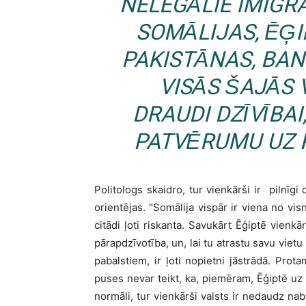
NELEGĀLIE IMIGR
SOMĀLIJAS, ĒĢI
PAKISTĀNAS, BAN
VISĀS ŠAJĀS 
DRAUDI DZĪVĪBA
PATVĒRUMU UZ 
Politologs skaidro, tur vienkārši ir pilnīgi c
orientējas. “Somālija vispār ir viena no vi
citādi ļoti riskanta. Savukārt Ēģiptē vienkā
pārapdzīvotība, un, lai tu atrastu savu vietu
pabalstiem, ir ļoti nopietni jāstrādā. Prot
puses nevar teikt, ka, piemēram, Ēģiptē uz i
normāli, tur vienkārši valsts ir nedaudz nab