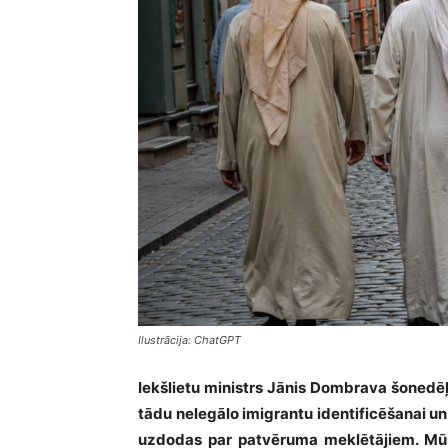
Ilustrācija: ChatGPT
Iekšlietu ministrs Jānis Dombrava šonedēļ
tādu nelegālo imigrantu identificēšanai u
uzdodas par patvēruma meklētājiem. Mūsu 