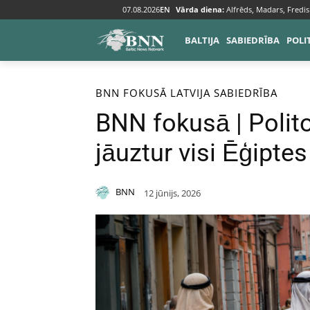
07.08.2026
EN
Vārda diena:
Alfrēds, Madars, Fredis
BALTIJA
SABIEDRĪBA
POLI
Sākums
BNN fokusā
BNN FOKUSĀ
LATVIJA
SABIEDRĪBA
BNN fokusā | Polito
jāuztur visi Ēģiptes
BNN
12 jūnijs, 2026