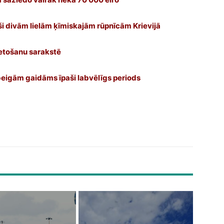
ši divām lielām ķīmiskajām rūpnīcām Krievijā
ietošanu sarakstē
beigām gaidāms īpaši labvēlīgs periods