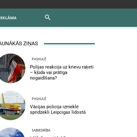
REKLĀMA
AUNĀKĀS ZIŅAS
PASAULĒ
Polijas reakcija uz krievu raķeti
– kļūda vai prātīga
nogaidīšana?
PASAULĒ
Vācijas policija izmeklē
spridzekli Leipcigas lidostā
SABIEDRĪBA