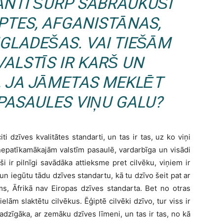
ANTI ŠURP SABRAUKUŠI
PTES, AFGANISTĀNAS,
GLADEŠAS. VAI TIEŠĀM
VALSTĪS IR KARŠ UN
I, JA JĀMETAS MEKLĒT
PASAULES VIŅU GALU?
iti dzīves kvalitātes standarti, un tas ir tas, uz ko viņi
snepatīkamākajām valstīm pasaulē, vardarbīga un visādi
rši ir pilnīgi savādāka attieksme pret cilvēku, viņiem ir
 un iegūtu tādu dzīves standartu, kā tu dzīvo šeit pat ar
ams, Āfrikā nav Eiropas dzīves standarta. Bet no otras
elām slaktētu cilvēkus. Ēģiptē cilvēki dzīvo, tur viss ir
adzīgāka, ar zemāku dzīves līmeni, un tas ir tas, no kā