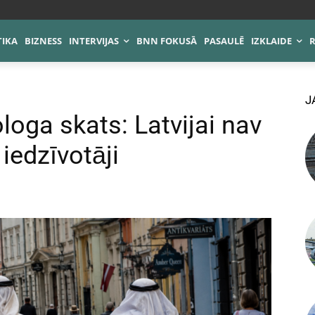
TIKA
BIZNESS
INTERVIJAS
BNN FOKUSĀ
PASAULĒ
IZKLAIDE
J
loga skats: Latvijai nav
 iedzīvotāji