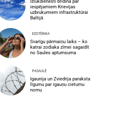
Izlūkdienesti brīdina par
iespējamiem Krievijas
uzbrukumiem infrastruktūrai
Baltijā
EZOTĒRIKA
Svarīgu pārmaiņu laiks – ko
katrai zodiaka zīmei sagaidīt
no Saules aptumsuma
PASAULĒ
Igaunija un Zviedrija paraksta
līgumu par igauņu cietumu
nomu