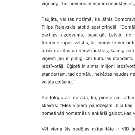
viņi bēg. Tur neviens ar viņiem neauklēsies, 
Taujāts, vai tas nozīmē, ka Jānis Dombrava
Filips Rajevskis atbild apstiprinoši. “Do
partijas uzdevums, pasargāt Latviju no 
Rietumeiropas valstis, lai mums tomēr būtu
droši uz ielas un neuztraukties, ka migrant
viņiem jau ir pilnīgi citi kultūras standart
iedzīvotāji. Ēģiptē ir simts miljoni iedzīvo
standartam, tad domāju, nekādas naudas nep
valsts celšanu.”
Politologs arī norāda, ka, piemēram, atti
skaidrs: “Mēs viņiem palīdzējām, bija kas i
nometināti nometnēs vienkārši gaidot, kad 
Vēl viena šīs nedēļas aktualitāte ir VID 