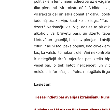
politiskiem lēmumiem attiecībā uz e-cigare
tika pieņemti “virsrakstu dēļ”. Atbildot u
virsrakstu dēļ un sāks domāt ar galvu, polito
iedomājies, ka viņš kaut ko aizliegs. “Tas i
dzert? Nedomāju vis. Viņi dosies to pirkt ka
alkoholu vai brūvētu paši, un dzertu tāpa
Lietuvā un Igaunijā, bet nav pieejami Latvij
citur. Ir arī visādi pakalpojumi, kad cilvēkiem 
tas, ka valsts to nekontrolē. Viņi nekontrolē n
ir nelegālajā tirgū. Atļaušos pat izteikt h
veselībai, jo tiek lietoti nelicencēti un v
nekādas informācijas. Pelna nelegālais tirgus
Lasiet arī:
Tiesās indieti par avārijas izraisīšanu, ku
Alpīnistam Mārtiņam Bilzēnam dienas laikā