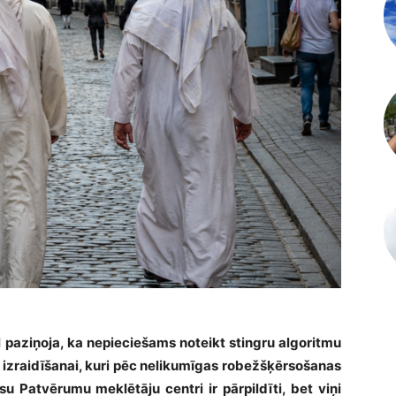
 paziņoja, ka nepieciešams noteikt stingru algoritmu
n izraidīšanai, kuri pēc nelikumīgas robežšķērsošanas
Patvērumu meklētāju centri ir pārpildīti, bet viņi