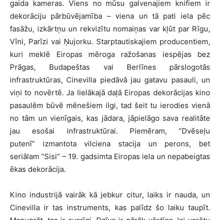
gaida kameras. Viens no mūsu galvenajiem knifiem ir
dekorāciju pārbūvējamība – viena un tā pati iela pēc
fasāžu, izkārtņu un rekvizītu nomaiņas var kļūt par Rīgu,
Vīni, Parīzi vai Ņujorku. Starptautiskajiem producentiem,
kuri meklē Eiropas mēroga ražošanas iespējas bez
Prāgas, Budapeštas vai Berlīnes pārslogotās
infrastruktūras, Cinevilla piedāvā jau gatavu pasauli, un
viņi to novērtē. Ja lielākajā daļā Eiropas dekorācijas kino
pasaulēm būvē mēnešiem ilgi, tad šeit tu ierodies vienā
no tām un vienīgais, kas jādara, jāpielāgo sava realitāte
jau esošai infrastruktūrai. Piemēram, “Dvēseļu
putenī” izmantota vilciena stacija un perons, bet
seriālam “Sisi” – 19. gadsimta Eiropas iela un nepabeigtas
ēkas dekorācija.
Kino industrijā vairāk kā jebkur citur, laiks ir nauda, un
Cinevilla ir tas instruments, kas palīdz šo laiku taupīt.