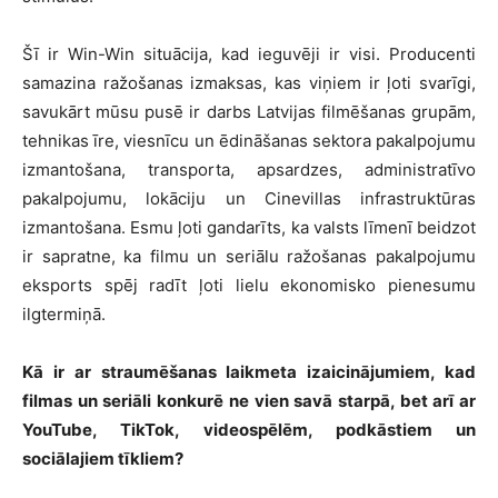
Šī ir Win-Win situācija, kad ieguvēji ir visi. Producenti
samazina ražošanas izmaksas, kas viņiem ir ļoti svarīgi,
savukārt mūsu pusē ir darbs Latvijas filmēšanas grupām,
tehnikas īre, viesnīcu un ēdināšanas sektora pakalpojumu
izmantošana, transporta, apsardzes, administratīvo
pakalpojumu, lokāciju un Cinevillas infrastruktūras
izmantošana. Esmu ļoti gandarīts, ka valsts līmenī beidzot
ir sapratne, ka filmu un seriālu ražošanas pakalpojumu
eksports spēj radīt ļoti lielu ekonomisko pienesumu
ilgtermiņā.
Kā ir ar straumēšanas laikmeta izaicinājumiem, kad
f
ilmas un seriāli konkurē ne
vien
savā starpā, bet arī ar
YouTube, TikTok, videospēlēm, podkāstiem un
sociālajiem tīkliem
?