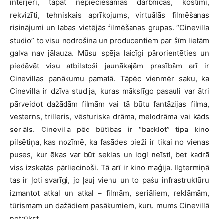
interjeri, tāpat nepieciešamas darbnīcas, kostīmi,
rekvizīti, tehniskais aprīkojums, virtuālās filmēšanas
risinājumi un labas vietējās filmēšanas grupas. “Cinevilla
studio” to visu nodrošina un producentiem par šīm lietām
galva nav jālauza. Mūsu spēja laicīgi pārorientēties un
piedāvāt visu atbilstoši jaunākajām prasībām arī ir
Cinevillas panākumu pamatā. Tāpēc vienmēr saku, ka
Cinevilla ir dzīva studija, kuras mākslīgo pasauli var ātri
pārveidot dažādām filmām vai tā būtu fantāzijas filma,
vesterns, trilleris, vēsturiska drāma, melodrāma vai kāds
seriāls. Cinevilla pēc būtības ir “backlot” tipa kino
pilsētiņa, kas nozīmē, ka fasādes bieži ir tikai no vienas
puses, kur ēkas var būt seklas un logi neīsti, bet kadrā
viss izskatās pārliecinoši. Tā arī ir kino maģija. Ilgtermiņā
tas ir ļoti svarīgi, jo ļauj vienu un to pašu infrastruktūru
izmantot atkal un atkal – filmām, seriāliem, reklāmām,
tūrismam un dažādiem pasākumiem, kuru mums Cinevillā
netrūkst.