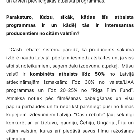
un arvien pievilcīgākas atbalsta programmas.
Paraksturo, lūdzu, sīkāk, kādas šīs atbalsta
programmas ir un kādēļ tās ir interesantas
producentiem no citām valstīm?
“Cash rebate” sistēma paredz, ka producents sākumā
iztērē naudu Latvijā, pēc tam iesniedz atskaites un, ja viss
atbilst noteikumiem, saņem daļu izdevumu atpakaļ. Mūsu
valstī ir
kombinēt
s
atbalst
s
līdz 50%
no Latvijā
attiecināmajām izmaksām: līdz 30% no valsts/LIAA
programmas un līdz 20–25% no “Riga Film Fund”.
Atmaksa notiek pēc filmēšanas pabeigšanas un visu
papīru pārbaudes un tā nedrīkst pārsniegt pusi no filmas
kopējiem izdevumiem Latvijā. “Cash rebate” ļauj sekmīgi
konkurēt ar ar Lietuvu, Igauniju, Čehiju, Ungāriju, Īriju un
citām valstīm, kuras arī piedāvā savus filmu ražošanas
stimulus.