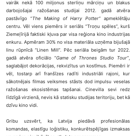
vairāk nekā 100 miljonus sterliņu mārciņu un blakus
darbojošajai ražošanas studijai 2012. gadā atvēra
pastāvīgo “
The Making of Harry Potter
”
apmeklētāju
centru. Vēl viens piemērs ir seriāls “Troņu spēles”, kurš
Ziemeļīrijā faktiski kļuva par visa reģiona kino industrijas
enkuru. Apmēram 30% no visa materiāla uzņēma bijušajā
linu rūpnīcā “Linen Mill”. Pēc seriāla beigām tur 2022.
gadā atvēra oficiālo “
Game of Thrones Studio Tour
”
,
saglabājot dekorācijas, rekvizītus un kostīmus. Piemēri ir
vēl, tostarp arī franšīzes radīti industriāli rajoni, kur
sākotnējais filmas veiksmes stāsts dod impulsu veselas
ražošanas ekosistēmas tapšanai. Cinevilla sevi redz
līdzīgā virzienā, nevis kā statisku studijas teritoriju, bet kā
dzīvu kino vidi.
Gribu uzsvērt, ka Latvija piedāvā profesionālas
komandas, elastīgu loģistiku, konkurētspējīgas izmaksas