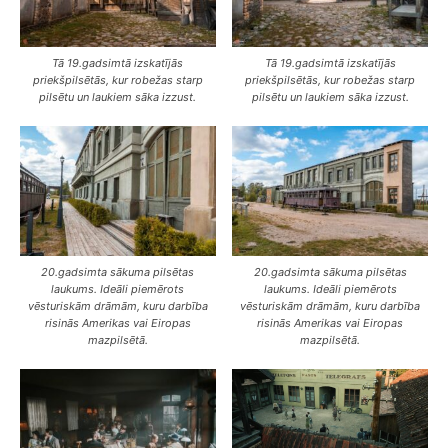
Tā 19.gadsimtā izskatījās
Tā 19.gadsimtā izskatījās
priekšpilsētās, kur robežas starp
priekšpilsētās, kur robežas starp
pilsētu un laukiem sāka izzust.
pilsētu un laukiem sāka izzust.
20.gadsimta sākuma pilsētas
20.gadsimta sākuma pilsētas
laukums. Ideāli piemērots
laukums. Ideāli piemērots
vēsturiskām drāmām, kuru darbība
vēsturiskām drāmām, kuru darbība
risinās Amerikas vai Eiropas
risinās Amerikas vai Eiropas
mazpilsētā.
mazpilsētā.