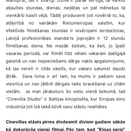
Manuprāt, tas ir svarīgi. Dzīve ir pārāk vērtīga, lai varētu
atļauties stundas, dienas, nedēļas un pat mēnešus tā
vienkārši kaisīt vējā. Tādēļ producenti ļoti novērtē to, ka,
atšķirībā no vairākām Rietumeiropas valstīm, kur
efektīvās filmēšanas stundas ir ievērojami ierobežotas,
Latvijā profesionālais standarts joprojām ir 12 stundu
filmēšanas diena. Ne mazāk būtiski, ka šeit, jo īpaši
vasaras periodā, var filmēt līdz vēlam vakaram dabīgajā
gaismā un nav nepieciešams dārgs nakts apgaismojums,
kā tas nereti ir citās valstīs, kur vakars satumst daudz
ātrāk. Sava loma ir arī tam, ka mums ir pašiem sava
viesnīca un nav jātērē dārgais laiks braukšanai uz citām
vietām. Ja man jāraksturo šo vietu vienā teikumā, tad
“Cinevilla Studio” ir Baltijas kinopilsēta, kur Eiropas kino
industrija ļoti īsā laikā būvē savu stāstu realitātes.
Cinevillas stāsts pirms divdesmit diviem gadiem sākās
kā dekorācija vienai filmai. Pēc tam, kad “Rīgas sargi”