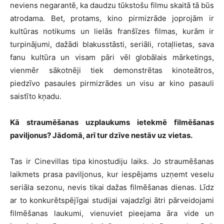
neviens negarantē, ka daudzu tūkstošu filmu skaitā tā būs
atrodama. Bet, protams, kino pirmizrāde joprojām ir
kultūras notikums un lielās franšīzes filmas, kurām ir
turpinājumi, dažādi blakusstāsti, seriāli, rotaļlietas, sava
fanu kultūra un visam pāri vēl globālais mārketings,
vienmēr sākotnēji tiek demonstrētas kinoteātros,
piedzīvo pasaules pirmizrādes un visu ar kino pasauli
saistīto kņadu.
Kā straumēšanas uzplaukums ietekmē filmēšanas
paviljonus? Jādomā, arī tur dzīve nestāv uz vietas.
Tas ir Cinevillas tipa kinostudiju laiks. Jo straumēšanas
laikmets prasa paviljonus, kur iespējams uzņemt veselu
seriāla sezonu, nevis tikai dažas filmēšanas dienas. Līdz
ar to konkurētspējīgai studijai vajadzīgi ātri pārveidojami
filmēšanas laukumi, vienuviet pieejama āra vide un