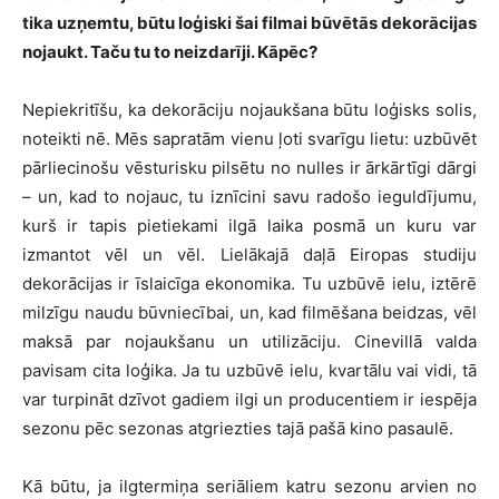
tika uzņemtu, būtu loģiski šai filmai būvētās dekorācijas
nojaukt. Taču tu to neizdarīji. Kāpēc?
Nepiekritīšu, ka dekorāciju nojaukšana būtu loģisks solis,
noteikti nē. Mēs sapratām vienu ļoti svarīgu lietu: uzbūvēt
pārliecinošu vēsturisku pilsētu no nulles ir ārkārtīgi dārgi
– un, kad to nojauc, tu iznīcini savu radošo ieguldījumu,
kurš ir tapis pietiekami ilgā laika posmā un kuru var
izmantot vēl un vēl. Lielākajā daļā Eiropas studiju
dekorācijas ir īslaicīga ekonomika. Tu uzbūvē ielu, iztērē
milzīgu naudu būvniecībai, un, kad filmēšana beidzas, vēl
maksā par nojaukšanu un utilizāciju. Cinevillā valda
pavisam cita loģika. Ja tu uzbūvē ielu, kvartālu vai vidi, tā
var turpināt dzīvot gadiem ilgi un producentiem ir iespēja
sezonu pēc sezonas atgriezties tajā pašā kino pasaulē.
Kā būtu, ja ilgtermiņa seriāliem katru sezonu arvien no