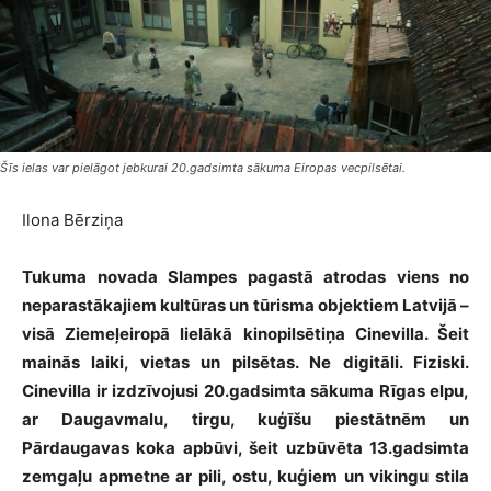
Šīs ielas var pielāgot jebkurai 20.gadsimta sākuma Eiropas vecpilsētai.
Ilona Bērziņa
Tukuma novada Slampes pagastā
atrodas
viens no
neparastākajiem kultūras un tūrisma objektiem Latvijā
–
visā Ziemeļeiropā lielākā
kinopilsētiņa Cinevilla
. Šeit
mainās laiki, vietas un pilsētas. Ne digitāli. Fiziski.
Cinevilla ir izdzīvojusi 20.gadsimta sākuma Rīgas elpu,
ar Daugavmalu, tirgu, kuģīšu piestātnēm un
Pārdaugavas koka apbūvi
, šeit uzbūvēta 13.gadsimta
zemgaļu apmetne ar pili, ostu, kuģiem un vikingu stila