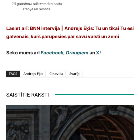
20.gadsimta sākuma dzelzceļa
stacija un perons.
Lasiet arī: BNN intervija | Andrejs Ēķis: Tu un tikai Tu esi
galvenais, kurš parūpēsies par savu valsti un zemi
Seko mums arī
Facebook
,
Draugiem
un
X
!
TAGS
Andrejs Ēķis
Cinevilla
Svarīgi
SAISTĪTIE RAKSTI