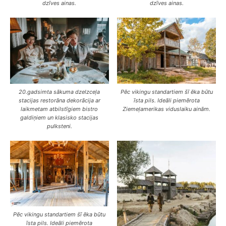
dzīves ainas.
dzīves ainas.
20.gadsimta sākuma dzelzceļa
Pēc vikingu standartiem šī ēka būtu
stacijas restorāna dekorācija ar
īsta pils. Ideāli piemērota
laikmetam atbilstīgiem bistro
Ziemeļamerikas viduslaiku ainām.
galdiņiem un klasisko stacijas
pulksteni.
Pēc vikingu standartiem šī ēka būtu
īsta pils. Ideāli piemērota