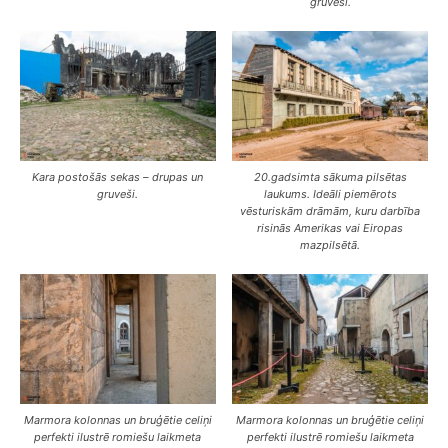
gruveši.
Kara postošās sekas – drupas un
20.gadsimta sākuma pilsētas
gruveši.
laukums. Ideāli piemērots
vēsturiskām drāmām, kuru darbība
risinās Amerikas vai Eiropas
mazpilsētā.
Marmora kolonnas un bruģētie celiņi
Marmora kolonnas un bruģētie celiņi
perfekti ilustrē romiešu laikmeta
perfekti ilustrē romiešu laikmeta