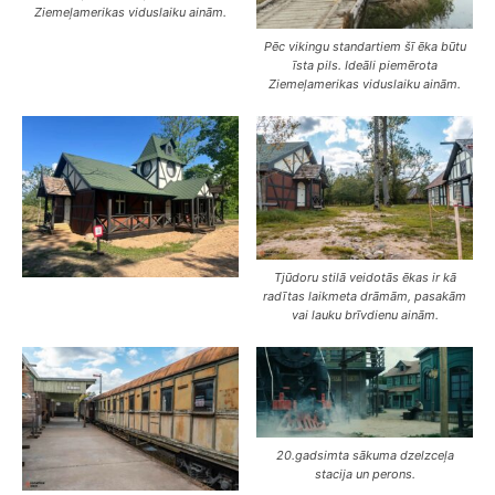
Ziemeļamerikas viduslaiku ainām.
Pēc vikingu standartiem šī ēka būtu
īsta pils. Ideāli piemērota
Ziemeļamerikas viduslaiku ainām.
Tjūdoru stilā veidotās ēkas ir kā
radītas laikmeta drāmām, pasakām
vai lauku brīvdienu ainām.
20.gadsimta sākuma dzelzceļa
stacija un perons.