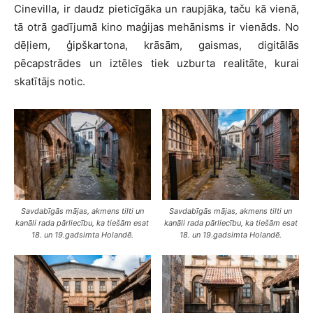
Cinevilla, ir daudz pieticīgāka un raupjāka, taču kā vienā,
tā otrā gadījumā kino maģijas mehānisms ir vienāds. No
dēļiem, ģipškartona, krāsām, gaismas, digitālās
pēcapstrādes un iztēles tiek uzburta realitāte, kurai
skatītājs notic.
Savdabīgās mājas, akmens tilti un
Savdabīgās mājas, akmens tilti un
kanāli rada pārliecību, ka tiešām esat
kanāli rada pārliecību, ka tiešām esat
18. un 19.gadsimta Holandē.
18. un 19.gadsimta Holandē.