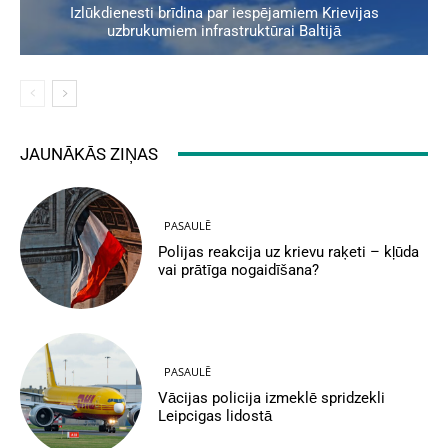
Izlūkdienesti brīdina par iespējamiem Krievijas
uzbrukumiem infrastruktūrai Baltijā
JAUNĀKĀS ZIŅAS
PASAULĒ
Polijas reakcija uz krievu raķeti – kļūda
vai prātīga nogaidīšana?
PASAULĒ
Vācijas policija izmeklē spridzekli
Leipcigas lidostā