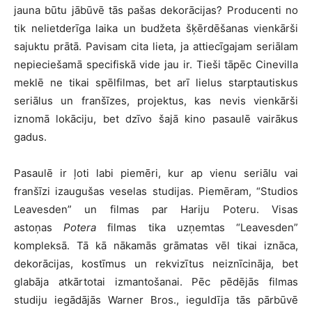
jauna būtu jābūvē tās pašas dekorācijas? Producenti no
tik nelietderīga laika un budžeta šķērdēšanas vienkārši
sajuktu prātā. Pavisam cita lieta, ja attiecīgajam seriālam
nepieciešamā specifiskā vide jau ir. Tieši tāpēc Cinevilla
meklē ne tikai spēlfilmas, bet arī lielus starptautiskus
seriālus un franšīzes, projektus, kas nevis vienkārši
iznomā lokāciju, bet dzīvo šajā kino pasaulē vairākus
gadus.
Pasaulē ir ļoti labi piemēri, kur ap vienu seriālu vai
franšīzi izaugušas veselas studijas. Piemēram, “Studios
Leavesden” un filmas par Hariju Poteru. Visas
astoņas
Potera
filmas tika uzņemtas “Leavesden”
kompleksā. Tā kā nākamās grāmatas vēl tikai iznāca,
dekorācijas, kostīmus un rekvizītus neiznīcināja, bet
glabāja atkārtotai izmantošanai. Pēc pēdējās filmas
studiju iegādājās Warner Bros., ieguldīja tās pārbūvē