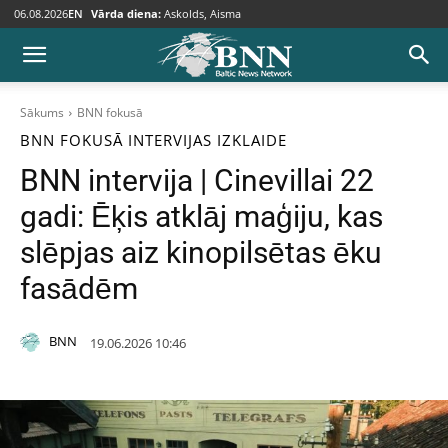
06.08.2026
EN
Vārda diena:
Askolds, Aisma
Sākums
BNN fokusā
BNN FOKUSĀ
INTERVIJAS
IZKLAIDE
BNN intervija | Cinevillai 22
gadi: Ēķis atklāj maģiju, kas
slēpjas aiz kinopilsētas ēku
fasādēm
BNN
19.06.2026 10:46