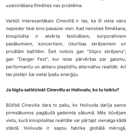
uzaicināšana filmēties nav problēma.
Varbūt interesantākais Cinevillā ir tas, ka šī vieta vairs
nepieder tikai kino pasaulei vien. Kad nenotiek filmēšana,
kinopilsēta ir atvērta festivāliem, korporatīviem
pasākumiem, koncertiem, izturības skrējieniem un
privātām ballītēm. Šeit noticis gan “Stipro skrējiens”,
gan “Danger Fest”, kur ielas pārvēršas par gaismu,
performanču un aktieru piepildītu alternatīvu realitāti. Arī
tas piešķir šai vietai īpašu enerģiju.
Ja lūgtu salīdzināt Cinevillu ar Holivudu, ko tu teiktu?
Būtībā Cinevilla dara to pašu, ko Holivuda darīja savos
pirmsākumos pagājušā gadsimta sākumā. Mēs būvējam
vietu, kurā kinopilsētas realitāte var pārtapt vienalga kādā
stāstā. Holivuda ir sapņu fabrika globālā mērogā,