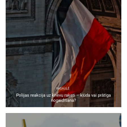
PASAULĒ
Polijas reakcija uz krievu raķeti – kļūda vai prātīga
nogaidīšana?