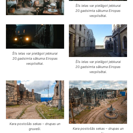
Šīs ielas var pielāgot jebkurai
20.gadsimta sākuma Eiropas
vecpilsētai.
Šīs ielas var pielāgot jebkurai
20.gadsimta sākuma Eiropas
Šīs ielas var pielāgot jebkurai
vecpilsētai.
20.gadsimta sākuma Eiropas
vecpilsētai.
Kara postošās sekas – drupas un
Kara postošās sekas – drupas un
gruveši.