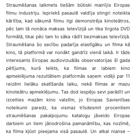
Straumēšanas laikmets tiešām būtiski mainījis Eiropas
filmu industriju. Iepriekš pasaulē valdīja stingri noteikta
kārtība, kad sākumā filmu ilgi demonstrēja kinoteātros,
pēc tam tā nonāca maksas televīzijā un tika tirgota DVD
formātā, tikai pēc tam to sāka rādīt bezmaksas televīzijā.
Straumēšana šo secību padarīja elastīgāku un filma kā
kino, tā platformā var nonākt gandrīz vienā laikā. Ir tāds
interesants Eiropas audiovizuālās observatorijas šī gada
pētījums, kurā teikts, ka filmas ar labiem kino
apmeklējuma rezultātiem platformās saņem vidēji par 11
reizēm lielāku skatīšanās laiku, nekā filmas ar mazu
kinoteātru apmeklējumu. Tas dod iespēju sevi parādīt un
izcelties mazām kino valstīm, jo Eiropas Savienības
noteikumi paredz, ka vismaz trīsdesmit procentiem
straumēšanas pakalpojumu katalogu jāveido Eiropas
darbiem un tiem jānodrošina pamanāmību, kas nozīmē,
ka filma kļūst pieejama visā pasaulē. Un atkal nianse –