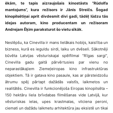
ēkām, te tapis aizraujošais kinostāsts “Rūdolfa
mantojums”, kura režisors ir Jānis Streičs. Šogad
kinopilsētiņai aprit divdesmit divi gadi, tādēļ lūdzu tās
idejas autoram, kino producentam un režisoram
Andrejam Ēķim paraksturot šo vietu sīkāk.
Neslēpšu, ka Cinevilla ir mans lielākais hobijs, kaislība un
bizness, kurā es ieguldu sirdi, laiku un dvēseli. Sākotnēji
būvēta Latvijas vēsturiskajai spēlfilmai “Rīgas sargi”,
Cinevilla gadu gaitā pārvērtusies par vienu no
neparastākajiem Ziemeļeiropas kino infrastruktūras
objektiem. Tā ir gatava kino pasaule, kas ar pārsteidzošu
ātrumu spēj pārtapt dažādās valstīs, laikmetos un
realitātēs. Cinevilla ir funkcionējoša Eiropas kinopilsēta –
150 hektāru liela brīvdabas filmēšanas vide Latvijā, kur
vēsturiskas ielas, upes krastmalas, vilciena peroni,
ciemati un dažādu laikmetu arhitektūra jau eksistē un tikai