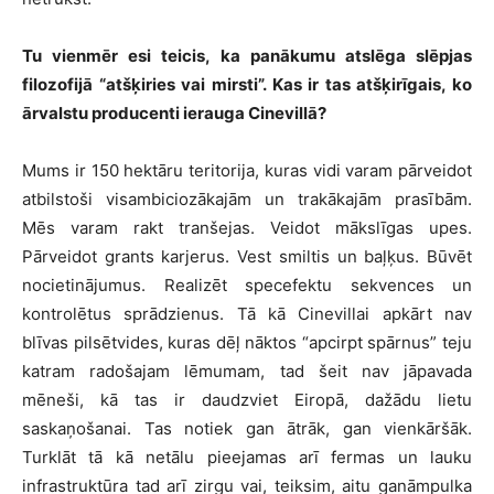
Tu vienmēr esi teicis, ka panākumu atslēga slēpjas
filozofijā “atšķiries vai mirsti”. Kas ir tas atšķirīgais, ko
ārvalstu producenti ierauga Cinevillā?
Mums ir 150 hektāru teritorija, kuras vidi varam pārveidot
atbilstoši visambiciozākajām un trakākajām prasībām.
Mēs varam rakt tranšejas. Veidot mākslīgas upes.
Pārveidot grants karjerus. Vest smiltis un baļķus. Būvēt
nocietinājumus. Realizēt specefektu sekvences un
kontrolētus sprādzienus. Tā kā Cinevillai apkārt nav
blīvas pilsētvides, kuras dēļ nāktos “apcirpt spārnus” teju
katram radošajam lēmumam, tad šeit nav jāpavada
mēneši, kā tas ir daudzviet Eiropā, dažādu lietu
saskaņošanai. Tas notiek gan ātrāk, gan vienkāršāk.
Turklāt tā kā netālu pieejamas arī fermas un lauku
infrastruktūra tad arī zirgu vai, teiksim, aitu ganāmpulka