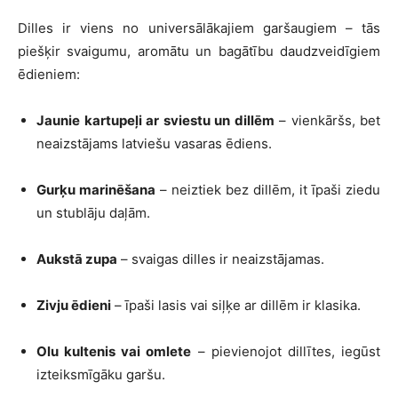
Dilles ir viens no universālākajiem garšaugiem – tās
piešķir svaigumu, aromātu un bagātību daudzveidīgiem
ēdieniem:
Jaunie kartupeļi ar sviestu un dillēm
– vienkāršs, bet
neaizstājams latviešu vasaras ēdiens.
Gurķu marinēšana
– neiztiek bez dillēm, it īpaši ziedu
un stublāju daļām.
Aukstā zupa
– svaigas dilles ir neaizstājamas.
Zivju ēdieni
– īpaši lasis vai siļķe ar dillēm ir klasika.
Olu kultenis vai omlete
– pievienojot dillītes, iegūst
izteiksmīgāku garšu.