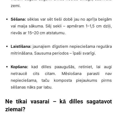
zemi.
Sēšana:
sēklas var sēt tieši dobē jau no aprīļa beigām
vai maija sākuma. Sēj sekli – apmēram 1–1,5 cm dziļi,
rievās ar 15–20 cm atstatumu.
Laistīšana:
jaunajiem dīgstiem nepieciešama regulāra
mitrināšana. Sausuma periodos – īpaši svarīgi.
Kopšana:
kad dilles paaugušās, retiniet, lai augi
netraucē cits citam. Mēslošana parasti nav
nepieciešama, taču komposta piejaukums pirms
sēšanas nāks par labu.
Ne tikai vasarai – kā dilles sagatavot
ziemai?