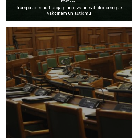
PASAULĒ
Trampa administrācija plāno izsludināt rīkojumu par
vakcīnām un autismu