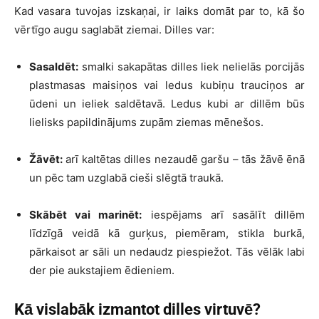
Kad vasara tuvojas izskaņai, ir laiks domāt par to, kā šo
vērtīgo augu saglabāt ziemai. Dilles var:
Sasaldēt:
smalki sakapātas dilles liek nelielās porcijās
plastmasas maisiņos vai ledus kubiņu trauciņos ar
ūdeni un ieliek saldētavā. Ledus kubi ar dillēm būs
lielisks papildinājums zupām ziemas mēnešos.
Žāvēt:
arī kaltētas dilles nezaudē garšu – tās žāvē ēnā
un pēc tam uzglabā cieši slēgtā traukā.
Skābēt vai marinēt:
iespējams arī sasālīt dillēm
līdzīgā veidā kā gurķus, piemēram, stikla burkā,
pārkaisot ar sāli un nedaudz piespiežot. Tās vēlāk labi
der pie aukstajiem ēdieniem.
Kā vislabāk izmantot dilles virtuvē?