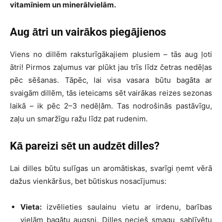
vitamīniem un minerālvielām.
Aug ātri un vairākos piegājienos
Viens no dillēm raksturīgākajiem plusiem – tās aug ļoti
ātri! Pirmos zaļumus var plūkt jau trīs līdz četras nedēļas
pēc sēšanas. Tāpēc, lai visa vasara būtu bagāta ar
svaigām dillēm, tās ieteicams sēt vairākas reizes sezonas
laikā – ik pēc 2–3 nedēļām. Tas nodrošinās pastāvīgu,
zaļu un smaržīgu ražu līdz pat rudenim.
Kā pareizi sēt un audzēt dilles?
Lai dilles būtu sulīgas un aromātiskas, svarīgi ņemt vērā
dažus vienkāršus, bet būtiskus nosacījumus:
Vieta:
izvēlieties saulainu vietu ar irdenu, barības
vielām bagātu augsni. Dilles necieš smagu, sablīvētu