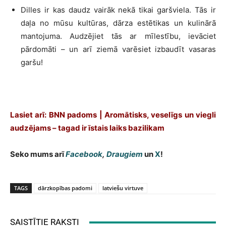
Dilles ir kas daudz vairāk nekā tikai garšviela. Tās ir
daļa no mūsu kultūras, dārza estētikas un kulinārā
mantojuma. Audzējiet tās ar mīlestību, ievāciet
pārdomāti – un arī ziemā varēsiet izbaudīt vasaras
garšu!
Lasiet arī: BNN padoms | Aromātisks, veselīgs un viegli
audzējams – tagad ir īstais laiks bazilikam
Seko mums arī
Facebook
,
Draugiem
un
X
!
TAGS
dārzkopības padomi
latviešu virtuve
SAISTĪTIE RAKSTI