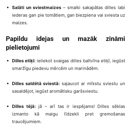
Salāti un sviestmaizes
– smalki sakapātas dilles labi
iederas gan pie tomātiem, gan biezpiena vai sviesta uz
maizes.
Papildu idejas un mazāk zināmi
pielietojumi
Dilles etiķī:
ieliekot svaigas dilles baltvīna etiķī, iegūst
smaržīgu piedevu mērcēm un marinādēm.
Dilles saldētā sviestā:
sajaucot ar mīkstu sviestu un
sasaldējot, iegūst aromātisku garšsviestu.
Dilles tējā:
jā – arī tas ir iespējams! Dilles sēklas
izmanto kā maigu līdzekli pret gremošanas
traucējumiem.