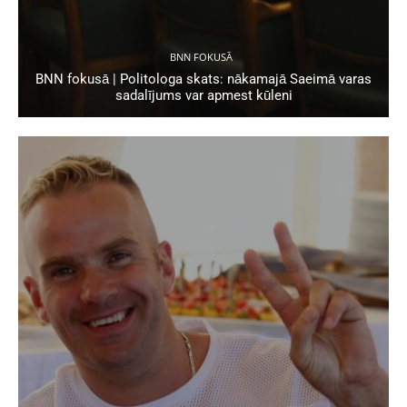
BNN FOKUSĀ
BNN fokusā | Politologa skats: nākamajā Saeimā varas
sadalījums var apmest kūleni