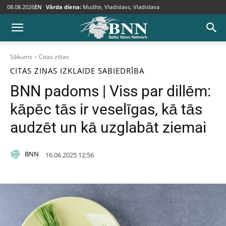
08.08.2026
EN
Vārda diena:
Mudīte, Vladislavs, Vladislava
Sākums
Citas ziņas
CITAS ZIŅAS
IZKLAIDE
SABIEDRĪBA
BNN padoms | Viss par dillēm:
kāpēc tās ir veselīgas, kā tās
audzēt un kā uzglabāt ziemai
BNN
16.06.2025 12:56