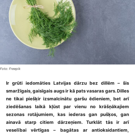
Foto: Freepik
Ir grūti iedomāties Latvijas dārzu bez dillēm – šis
smaržīgais, gaisīgais augs ir kā pats vasaras gars. Dilles
ne tikai piešķir izsmalcinātu garšu ēdieniem, bet arī
ziedēšanas laikā kļūst par vienu no krāšņākajiem
sezonas rotājumiem, kas iederas gan pušķos, gan
ainavā starp citiem dārzeņiem. Turklāt tās ir arī
veselībai vērtīgas – bagātas ar antioksidantiem,