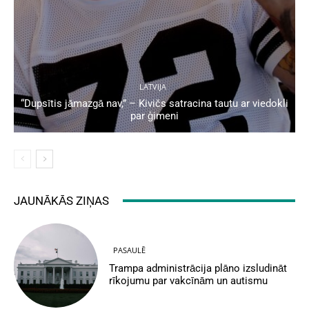
LATVIJA
“Dupsītis jāmazgā nav,” – Kivičs satracina tautu ar viedokli
par ģimeni
JAUNĀKĀS ZIŅAS
PASAULĒ
Trampa administrācija plāno izsludināt
rīkojumu par vakcīnām un autismu