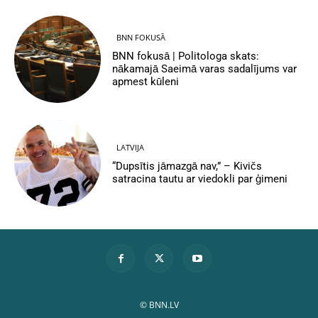
BNN FOKUSĀ
BNN fokusā | Politologa skats:
nākamajā Saeimā varas sadalījums var
apmest kūleni
LATVIJA
“Dupsītis jāmazgā nav,” – Kivičs
satracina tautu ar viedokli par ģimeni
© BNN.LV