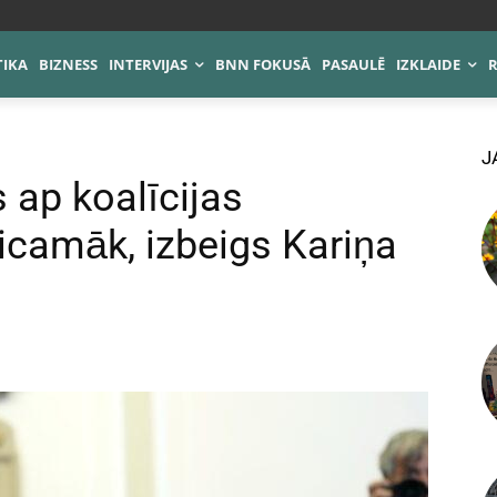
TIKA
BIZNESS
INTERVIJAS
BNN FOKUSĀ
PASAULĒ
IZKLAIDE
J
s ap koalīcijas
icamāk, izbeigs Kariņa