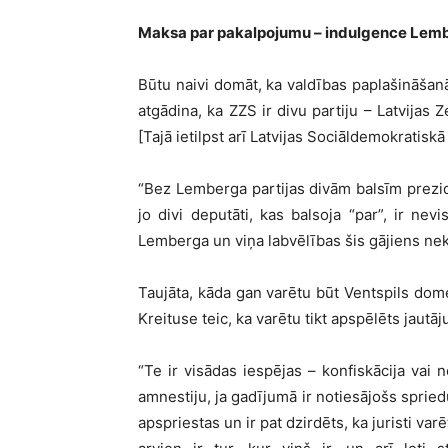
Maksa par pakalpojumu – indulgence Le
Būtu naivi domāt, ka valdības paplašināšanā
atgādina, ka ZZS ir divu partiju – Latvija
[Tajā ietilpst arī Latvijas Sociāldemokratisk
“Bez Lemberga partijas divām balsīm prezide
jo divi deputāti, kas balsoja “par”, ir nevi
Lemberga un viņa labvēlības šis gājiens nek
Taujāta, kāda gan varētu būt Ventspils dome
Kreituse teic, ka varētu tikt apspēlēts jautā
“Te ir visādas iespējas – konfiskācija vai 
amnestiju, ja gadījumā ir notiesājošs spriedum
apspriestas un ir pat dzirdēts, ka juristi v