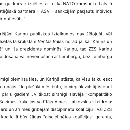
ergu, kurš ir izcēlies ar to, ka NATO karaspēku Latvijā
atēģiskā partnera – ASV – sankcijām pakļauts indivīds
r notiesāts.”
šjāni Kariņu publiskos izteikumos nav žēlojuši. Vēl
lsētas laikrakstam
Ventas Balss
norādīja, ka “Kariņš un
īzē” un “ja prezidents nominēs Kariņu, tad ZZS Kariņu
s veidošana vai neveidošana ar Lembergu, bez Lemberga
mīgi piemirsušies, un Kariņš stāsta, ka visu laiku esot
o runājis. “Jo plašāki mēs būtu, jo vieglāk valstij īstenot
s pāris gadiem JV tikpat sirsnīgi slavēja “kompaktāko
V Saeimas frakcijas vadītājs Ainars Latkovskis skaidroja:
rs un arī mēs gribējām disciplinētu koalīciju”. Vai ZZS
koalīcijā būs šādas “disciplinētas koalīcijas” garants,