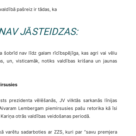
valdībā pašreiz ir tādas, ka
NAV JĀSTEIDZAS:
ja šobrīd nav līdz galam rīcībspējīga, kas agri vai vēlu
s, un, visticamāk, notiks valdības krišana un jaunas
mirsusies
ts prezidenta vēlēšanās, JV vilktās sarkanās līnijas
 Aivaram Lembergam piemirsusies pašu retorika kā īsi
 Kariņa otrās valdības veidošanas periodā.
kā varētu sadarboties ar ZZS, kuri par “savu premjera