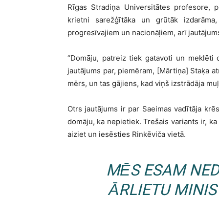
Rīgas Stradiņa Universitātes profesore, po
krietni sarežģītāka un grūtāk izdarāma, 
progresīvajiem un nacionāļiem, arī jautājum
“Domāju, patreiz tiek gatavoti un meklēti c
jautājums par, piemēram, [Mārtiņa] Staķa at
mērs, un tas gājiens, kad viņš izstrādāja muļ
Otrs jautājums ir par Saeimas vadītāja krēsl
domāju, ka nepietiek. Trešais variants ir, ka
aiziet un iesēsties Rinkēviča vietā.
MĒS ESAM NED
ĀRLIETU MINIS