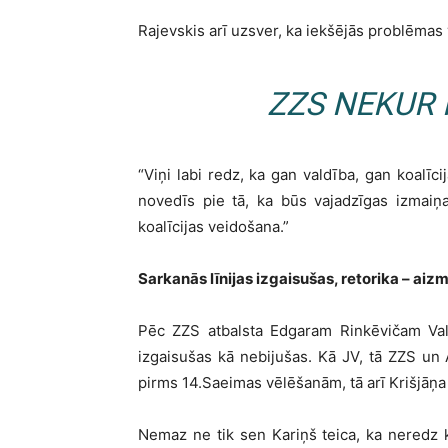
Rajevskis arī uzsver, ka iekšējās problēmas 
ZZS NEKUR 
“Viņi labi redz, ka gan valdība, gan koalīci
novedīs pie tā, ka būs vajadzīgas izmaiņa
koalīcijas veidošana.”
Sarkanās līnijas izgaisušas, retorika – aiz
Pēc ZZS atbalsta Edgaram Rinkēvičam Vals
izgaisušas kā nebijušas. Kā JV, tā ZZS un
pirms 14.Saeimas vēlēšanām, tā arī Krišjāņa
Nemaz ne tik sen Kariņš teica, ka neredz 