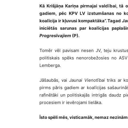
Kā Krišjāņa Kariņa pirmajai valdībai, tā o
gadiem, pēc KPV LV izstumšanas no koal
koalīcija ir kļuvusi kompaktāka”. Tagad
Ja
iniciētās sarunas par koalīcijas papl
Progresīvajiem
(P).
Tomēr vēl pavisam nesen JV, teju krustu
politiskais spēks nenorobežosies no AS
Lemberga.
Jāšaubās, vai
Jaunai Vienotībai
triks ar ko
pirms pāris gadiem ar koalīcijas sašaurinā
rafinētāki un politiskajās intrigās daudz p
procesiem ir ievērojami lielāka.
Īsto spēli mēs, visticamāk, nemaz nezinām