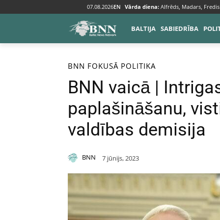
07.08.2026
EN
Vārda diena:
Alfrēds, Madars, Fredis
BALTIJA
SABIEDRĪBA
POLI
Sākums
BNN fokusā
BNN FOKUSĀ
POLITIKA
BNN vaicā | Intriga
paplašināšanu, vist
valdības demisija
BNN
7 jūnijs, 2023