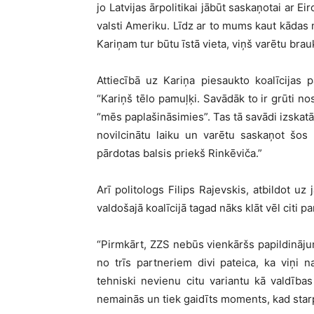
jo Latvijas ārpolitikai jābūt saskaņotai ar 
valsti Ameriku. Līdz ar to mums kaut kādas 
Kariņam tur būtu īstā vieta, viņš varētu brau
Attiecībā uz Kariņa piesaukto koalīcijas 
“Kariņš tēlo pamuļķi. Savādāk to ir grūti nos
“mēs paplašināsimies”. Tas tā savādi izskatās
novilcinātu laiku un varētu saskaņot šos
pārdotas balsis priekš Rinkēviča.”
Arī politologs Filips Rajevskis, atbildot uz
valdošajā koalīcijā tagad nāks klāt vēl citi p
“Pirmkārt, ZZS nebūs vienkāršs papildinājums
no trīs partneriem divi pateica, ka viņi 
tehniski nevienu citu variantu kā valdība
nemainās un tiek gaidīts moments, kad starp