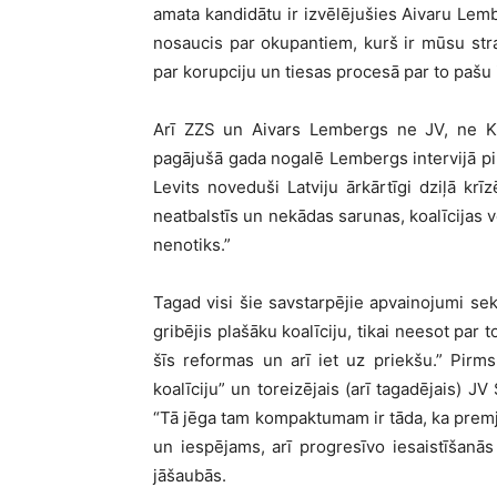
amata kandidātu ir izvēlējušies Aivaru Lemb
nosaucis par okupantiem, kurš ir mūsu str
par korupciju un tiesas procesā par to pašu i
Arī ZZS un Aivars Lembergs ne JV, ne Kri
pagājušā gada nogalē Lembergs intervijā pi
Levits noveduši Latviju ārkārtīgi dziļā kr
neatbalstīs un nekādas sarunas, koalīcija
nenotiks.”
Tagad visi šie savstarpējie apvainojumi sek
gribējis plašāku koalīciju, tikai neesot par t
šīs reformas un arī iet uz priekšu.” Pirm
koalīciju” un toreizējais (arī tagadējais) J
“Tā jēga tam kompaktumam ir tāda, ka premje
un iespējams, arī progresīvo iesaistīšanās 
jāšaubās.