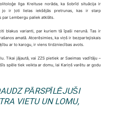
litoloģe Ilga Kreituse norāda, ka šobrīd situācija ir
jo ir ļoti lielas iekšējās pretrunas, kas ir starp
s par Lembergu paliek atklāts.
iti blakus varianti, par kuriem tā īpaši nerunā. Tas ir
rašanos amatā. Atcerēsimies, ka viņš ir bezpartejiskais
ķību ar to karogu, ir viens tirdzniecības avots.
u. Tikai jājautā, vai ZZS pietiek ar Saeimas vadītāju –
 šīs spēle tiek veikta ar domu, lai Kariņš varētu ar godu
AUDZ PĀRSPĪLĒJUŠI
TRA VIETU UN LOMU,