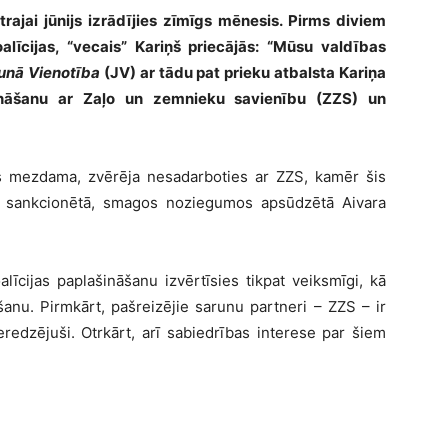
trajai jūnijs izrādījies zīmīgs mēnesis. Pirms diviem
īcijas, “vecais” Kariņš priecājās: “Mūsu valdības
unā Vienotība
(JV) ar tādu pat prieku atbalsta Kariņa
ašināšanu ar Zaļo un zemnieku savienību (ZZS) un
s mezdama, zvērēja nesadarboties ar ZZS, kamēr šis
V sankcionētā, smagos noziegumos apsūdzētā Aivara
alīcijas paplašināšanu izvērtīsies tikpat veiksmīgi, kā
šanu. Pirmkārt, pašreizējie sarunu partneri – ZZS – ir
ieredzējuši. Otrkārt, arī sabiedrības interese par šiem