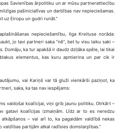
Eiropas Savienības ārpolitiku un ar mūsu partnerattiecību
milzīgas pašiniciatīvas un darbības nav nepieciešamas.
kt uz Eiropu un gudri runāt.”
paplašināšanas nepieciešamību, Ilga Kreituse norāda:
aukt, jo tavi partneri saka “nē”, bet tu visu laiku saki –
. Domāju, ka tur apakšā ir daudz dziļāka spēle, lai tikai
 blakus elementus, kas kuru apmierina un par cik ir
 jautājumu, vai Kariņš var tā gluži vienkārši paziņot, ka
artneri, saka, ka tas nav iespējams:
 valdošai koalīcijai, viņi grib jaunu politiku. Otrkārt –
nav gatavi koalīcijas izmaiņām. Līdz ar to es neredzu
s atkāpšanos – vai arī to, ka pagaidām valdībā nekas
 valdības partijām atkal radīsies domstarpības.”