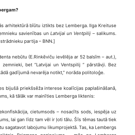
mbergam?
s arhitektūrā bīūtu iztikts bez Lemberga. Ilga Kreituse
s Zemnieku savienības un
Latvijai un Ventpilij
– salikums.
ā strādnieku partija – BNN.]
nta nebūtu (E.Rinkēviču ievēlēja ar 52 balsīm – aut.),
s zemnieki, bet “Latvijai un Ventspilij “ pārstāvji. Bez
ādā gadījumā nevarēja notikt,” norāda politoloģe.
s bijušā priekšsēža interese koalīcijas paplašināšanā,
jums, kā tālāk var mainīties Lemberga liktenis:
nekonfiskācija, cietumsods – nosacīts sods, iespēja uz
s, lai gan līdz tam vēl ir ļoti tālu. Šīs tēmas tautā tiek
arētu sagatavot labojumu likumprojektā. Tas, ka Lembergs