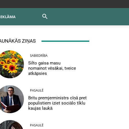
REKLĀMA
AUNĀKĀS ZIŅAS
SABIEDRĪBA
Silto gaisa masu
nomainot vēsākai, tveice
atkāpsies
PASAULĒ
Britu premjerministrs cīņā pret
populistiem iziet sociālo tīklu
kaujas laukā
PASAULĒ