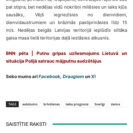
pat stipra, bet nedēļas vidū nokrišņi mitēsies un laiks kļūs
sausāks,. Vējš iegriezīsies no dienvidiem,
dienvidaustrumiem un brāzmās pastiprināsies līdz 15
m/s. Nedēļas beigās Latvijas teritorijā ieplūdīs siltāka
gaisa masa lielā teritorijas daļā iestāsies atkusnis.
BNN pēta | Putnu gripas uzliesmojums Lietuvā un
situācija Polijā satrauc mājputnu audzētājus
Seko mums arī
Facebook
,
Draugiem
un
X
!
TAGS
aukstums
brīvdienas
laika prognoze
Svarīgi
ziema
SAISTĪTIE RAKSTI