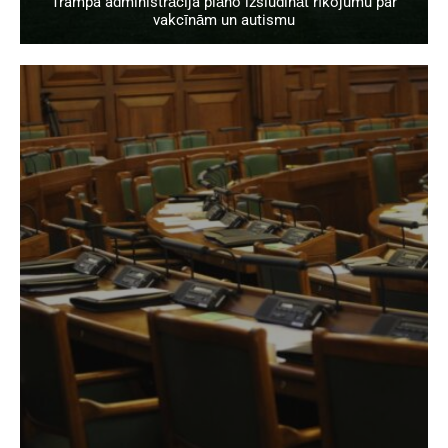
Trampa administrācija plāno izsludināt rīkojumu par
vakcīnām un autismu