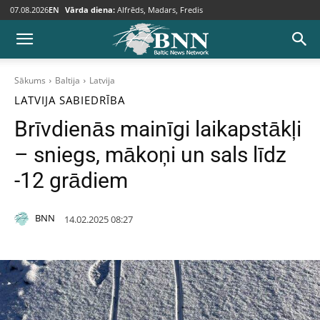
07.08.2026
EN
Vārda diena:
Alfrēds, Madars, Fredis
Sākums
Baltija
Latvija
LATVIJA
SABIEDRĪBA
Brīvdienās mainīgi laikapstākļi
– sniegs, mākoņi un sals līdz
-12 grādiem
BNN
14.02.2025 08:27