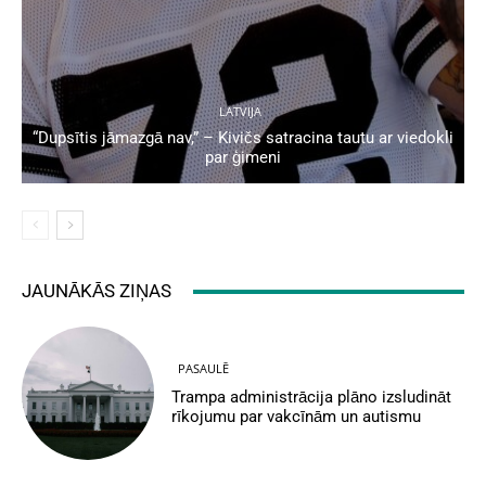
LATVIJA
“Dupsītis jāmazgā nav,” – Kivičs satracina tautu ar viedokli
par ģimeni
JAUNĀKĀS ZIŅAS
PASAULĒ
Trampa administrācija plāno izsludināt
rīkojumu par vakcīnām un autismu