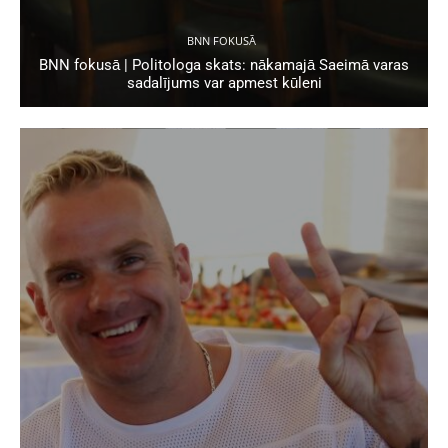
BNN FOKUSĀ
BNN fokusā | Politologa skats: nākamajā Saeimā varas
sadalījums var apmest kūleni