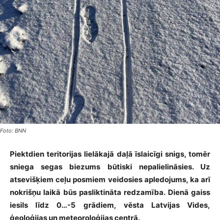
Foto: BNN
Piektdien teritorijas lielākajā daļā īslaicīgi snigs, tomēr
sniega segas biezums būtiski nepalielināsies. Uz
atsevišķiem ceļu posmiem veidosies apledojums, ka arī
nokrišņu laikā būs pasliktināta redzamība. Dienā gaiss
iesils līdz 0…-5 grādiem, vēsta Latvijas Vides,
ģeoloģijas un meteoroloģijas centrā.