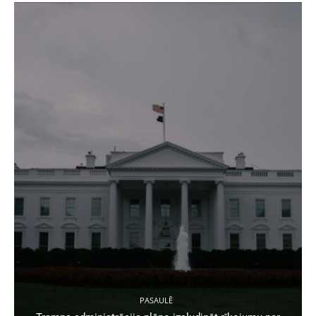
PASAULĒ