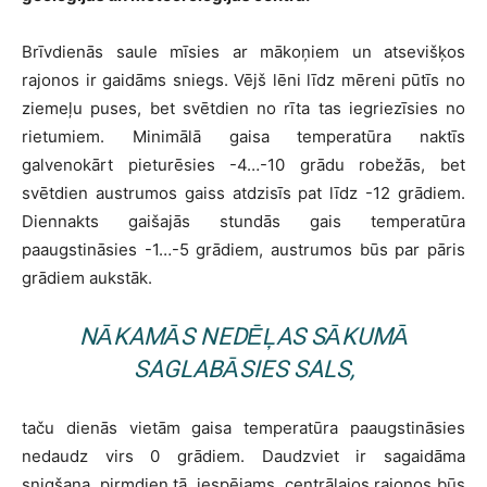
Brīvdienās saule mīsies ar mākoņiem un atsevišķos
rajonos ir gaidāms sniegs. Vējš lēni līdz mēreni pūtīs no
ziemeļu puses, bet svētdien no rīta tas iegriezīsies no
rietumiem. Minimālā gaisa temperatūra naktīs
galvenokārt pieturēsies -4…-10 grādu robežās, bet
svētdien austrumos gaiss atdzisīs pat līdz -12 grādiem.
Diennakts gaišajās stundās gais temperatūra
paaugstināsies -1…-5 grādiem, austrumos būs par pāris
grādiem aukstāk.
NĀKAMĀS NEDĒĻAS SĀKUMĀ
SAGLABĀSIES SALS,
taču dienās vietām gaisa temperatūra paaugstināsies
nedaudz virs 0 grādiem. Daudzviet ir sagaidāma
snigšana, pirmdien tā, iespējams, centrālajos rajonos būs