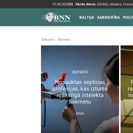
07.08.2026
EN
Vārda diena:
Alfrēds, Madars, Fredis
BALTIJA
SABIEDRĪBA
POLI
Sākums
Bizness
BIZNESS
Nosauktas septiņas
profesijas, kas izturēs
r
mākslīgā intelekta
n
laikmetu
BNN