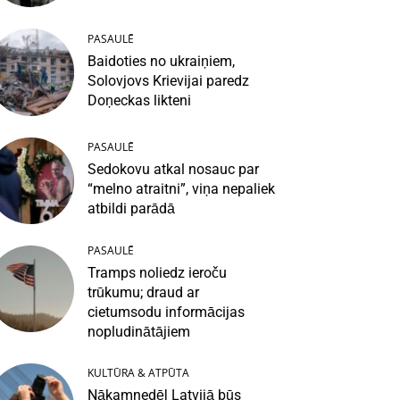
PASAULĒ
Baidoties no ukraiņiem,
Solovjovs Krievijai paredz
Doņeckas likteni
PASAULĒ
Sedokovu atkal nosauc par
“melno atraitni”, viņa nepaliek
atbildi parādā
PASAULĒ
Tramps noliedz ieroču
trūkumu; draud ar
cietumsodu informācijas
nopludinātājiem
KULTŪRA & ATPŪTA
Nākamnedēļ Latvijā būs