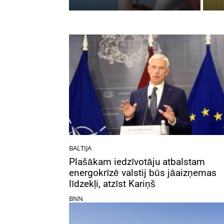
BALTIJA
Plašākam iedzīvotāju atbalstam
energokrīzē valstij būs jāaizņemas
līdzekļi, atzīst Kariņš
BNN