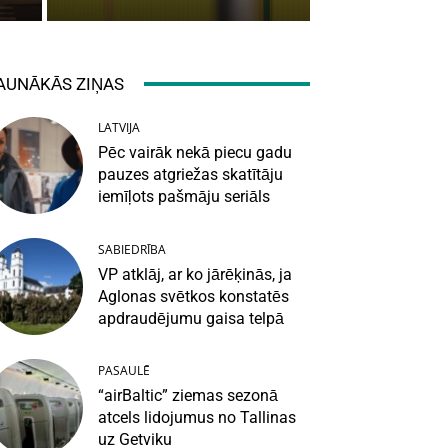
AUNĀKĀS ZIŅAS
LATVIJA
Pēc vairāk nekā piecu gadu
pauzes atgriežas skatītāju
iemīļots pašmāju seriāls
SABIEDRĪBA
VP atklāj, ar ko jārēķinās, ja
Aglonas svētkos konstatēs
apdraudējumu gaisa telpā
PASAULĒ
“airBaltic” ziemas sezonā
atcels lidojumus no Tallinas
uz Getviku