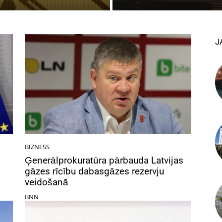
J
BIZNESS
Ģenerālprokuratūra pārbauda Latvijas
gāzes rīcību dabasgāzes rezervju
veidošanā
BNN