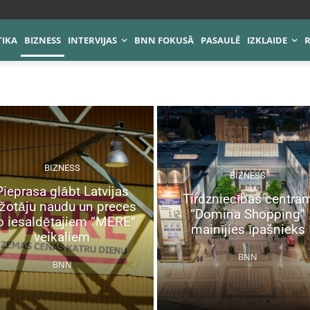
TIKA
BIZNESS
INTERVIJAS
BNN FOKUSĀ
PASAULĒ
IZKLAIDE
BIZNESS
BIZNESS
Pieprasa glābt Latvijas
Tirdzniecības centra
ažotāju naudu un preces
“Domina Shopping”
o iesaldētajiem “MERE”
mainījies īpašnieks
veikaliem
BNN
BNN