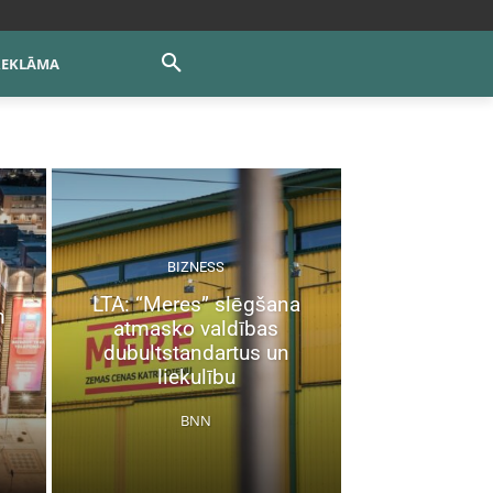
REKLĀMA
BIZNESS
LTA: “Meres” slēgšana
m
atmasko valdības
dubultstandartus un
liekulību
BNN