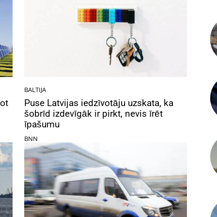
BALTIJA
ot
Puse Latvijas iedzīvotāju uzskata, ka
šobrīd izdevīgāk ir pirkt, nevis īrēt
īpašumu
BNN