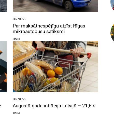
BIZNESS
Par maksātnespējīgu atzīst Rīgas
mikroautobusu satiksmi
BNN
BIZNESS
z
Augustā gada inflācija Latvijā – 21,5%
BNN