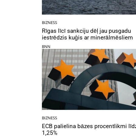
BIZNESS
Rīgas līcī sankciju dēļ jau pusgadu
iestrēdzis kuģis ar minerālmēsliem
BNN
BIZNESS
ECB palielina bāzes procentlikmi līd
1,25%