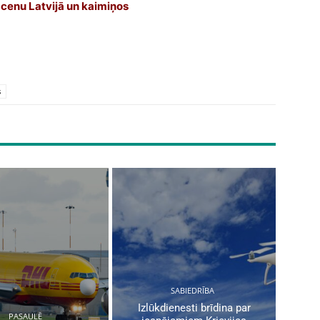
 cenu Latvijā un kaimiņos
s
SABIEDRĪBA
Izlūkdienesti brīdina par
PASAULĒ