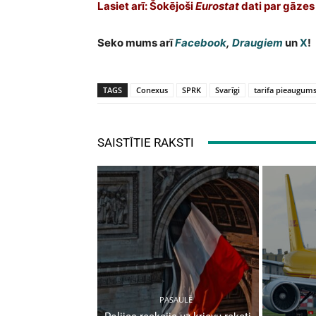
Lasiet arī:
Šokējoši
Eurostat
dati par gāzes
Seko mums arī
Facebook
,
Draugiem
un
X
!
TAGS
Conexus
SPRK
Svarīgi
tarifa pieaugum
SAISTĪTIE RAKSTI
PASAULĒ