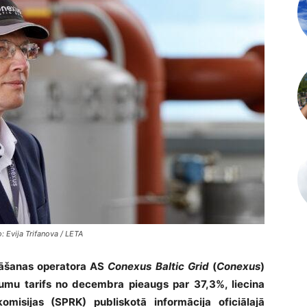
: Evija Trifanova / LETA
āšanas operatora AS
Conexus Baltic Grid
(
Conexus
)
mu tarifs no decembra pieaugs par 37,3%, liecina
misijas (SPRK) publiskotā informācija oficiālajā