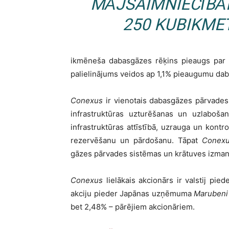
MĀJSAIMNIECĪBĀ
250 KUBIKME
ikmēneša dabasgāzes rēķins pieaugs par 1
palielinājums veidos ap 1,1% pieaugumu da
Conexus
ir vienotais dabasgāzes pārvades 
infrastruktūras uzturēšanas un uzlaboša
infrastruktūras attīstībā, uzrauga un kontro
rezervēšanu un pārdošanu. Tāpat
Conex
gāzes pārvades sistēmas un krātuves izma
Conexus
lielākais akcionārs ir valstij pie
akciju pieder Japānas uzņēmuma
Marubeni
bet 2,48% – pārējiem akcionāriem.