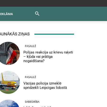
REKLĀMA
AUNĀKĀS ZIŅAS
PASAULĒ
Polijas reakcija uz krievu raķeti
– kļūda vai prātīga
nogaidīšana?
PASAULĒ
Vācijas policija izmeklē
spridzekli Leipcigas lidostā
SABIEDRĪBA