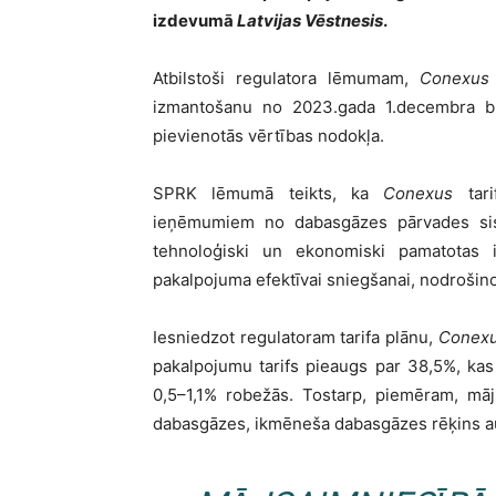
izdevumā
Latvijas Vēstnesis
.
Atbilstoši regulatora lēmumam,
Conexus
izmantošanu no 2023.gada 1.decembra b
pievienotās vērtības nodokļa.
SPRK lēmumā teikts, ka
Conexus
tari
ieņēmumiem no dabasgāzes pārvades sis
tehnoloģiski un ekonomiski pamatotas 
pakalpojuma efektīvai sniegšanai, nodrošinot
Iesniedzot regulatoram tarifa plānu,
Conex
pakalpojumu tarifs pieaugs par 38,5%, kas
0,5–1,1% robežās. Tostarp, piemēram, māj
dabasgāzes, ikmēneša dabasgāzes rēķins au