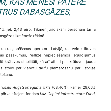
M, KAS MĒNESĪ PATĒRĒ
TRUS DABASGĀZES,
% jeb 2,43 eiro. Tikmēr juridiskām personām tarifa
basgāzes ikmēneša rēķinā.
un uzglabāšanas operators Latvijā, kas veic krātuves
nas pasākumus, realizē nepieciešamos ieguldījumus
lē krātuves stabilitāti, kā arī atbild par krātuves jaudu
us
atbild par vienotu tarifu piemērošanu par Latvijas
ntošanu.
derošais
Augstsprieguma tīkls
(68,46%), kamēr 29,06%
pārvaldītajam fondam
MM Capital Infrastructure Fund
,