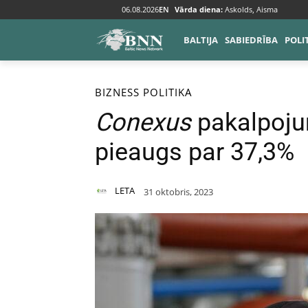
06.08.2026
EN
Vārda diena:
Askolds, Aisma
BALTIJA
SABIEDRĪBA
POLI
Sākums
Bizness
BIZNESS
POLITIKA
Conexus
pakalpoju
pieaugs par 37,3%
LETA
31 oktobris, 2023