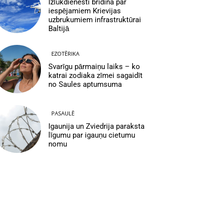
Izlūkdienesti brīdina par
iespējamiem Krievijas
uzbrukumiem infrastruktūrai
Baltijā
EZOTĒRIKA
Svarīgu pārmaiņu laiks – ko
katrai zodiaka zīmei sagaidīt
no Saules aptumsuma
PASAULĒ
Igaunija un Zviedrija paraksta
līgumu par igauņu cietumu
nomu