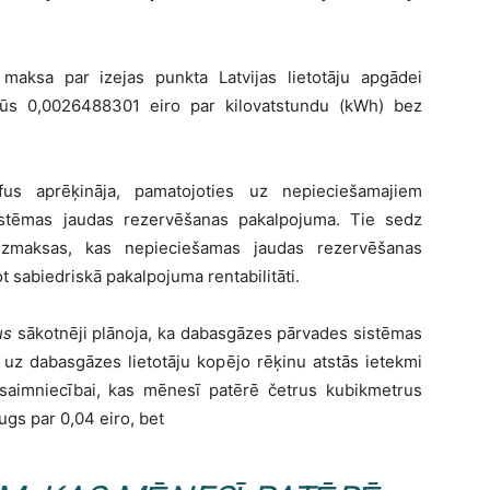
maksa par izejas punkta Latvijas lietotāju apgādei
ūs 0,0026488301 eiro par kilovatstundu (kWh) bez
fus aprēķināja, pamatojoties uz nepieciešamajiem
tēmas jaudas rezervēšanas pakalpojuma. Tie sedz
izmaksas, kas nepieciešamas jaudas rezervēšanas
 sabiedriskā pakalpojuma rentabilitāti.
us
sākotnēji plānoja, ka dabasgāzes pārvades sistēmas
 uz dabasgāzes lietotāju kopējo rēķinu atstās ietekmi
saimniecībai, kas mēnesī patērē četrus kubikmetrus
gs par 0,04 eiro, bet