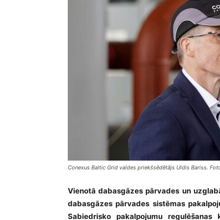
Conexus Baltic Grid valdes priekšsēdētājs Uldis Bariss. Foto
Vienotā dabasgāzes pārvades un uzglab
dabasgāzes pārvades sistēmas pakalpoju
Sabiedrisko pakalpojumu regulēšanas ko