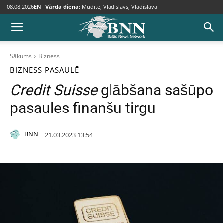
08.08.2026
EN
Vārda diena:
Mudīte, Vladislavs, Vladislava
Sākums
Bizness
BIZNESS
PASAULĒ
Credit Suisse
glābšana sašūpo
pasaules finanšu tirgu
BNN
21.03.2023 13:54