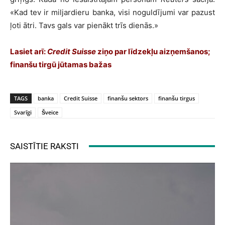
«Kad tev ir miljardieru banka, visi noguldījumi var pazust
ļoti ātri. Tavs gals var pienākt trīs dienās.»
Lasiet arī:
Credit Suisse
ziņo par līdzekļu aizņemšanos;
finanšu tirgū jūtamas bažas
TAGS
banka
Credit Suisse
finanšu sektors
finanšu tirgus
Svarīgi
Šveice
SAISTĪTIE RAKSTI