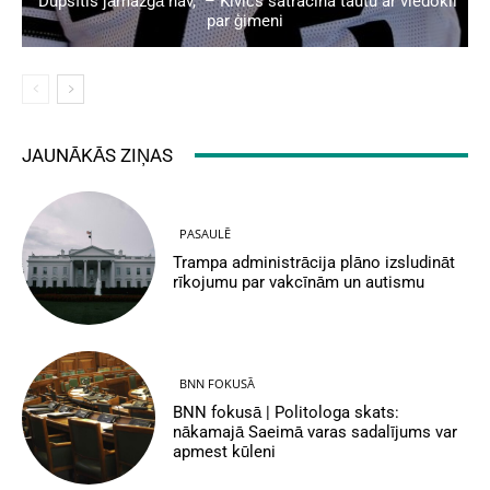
“Dupsītis jāmazgā nav,” – Kivičs satracina tautu ar viedokli
par ģimeni
JAUNĀKĀS ZIŅAS
PASAULĒ
Trampa administrācija plāno izsludināt
rīkojumu par vakcīnām un autismu
BNN FOKUSĀ
BNN fokusā | Politologa skats:
nākamajā Saeimā varas sadalījums var
apmest kūleni