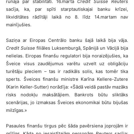
runāja par stabilitāti. 16.martā
Credit Suisse
Reuters
sacīja, ka, par spīti starptautiskajai banku krīzei,
likviditātes rādītāji laikā no 8. līdz 14.martam nav
mainījušies.
Saziņa ar Eiropas Centrālo banku šajā laikā bija vāja.
Credit Suisse
filiāles Luksemburgā, Spānijā un Vācijā bija
nelielas. Eiropas finanšu regulatori bija noraizējušies, ka
Šveice visus zaudējumus varētu uzvelt uz obligāciju
turētāju pleciem – tas ir radikāls solis, kas tomēr tika
sperts. Šveices finanšu ministre Karīna Kellere-Zutere
(Karin Keller-Sutter) norādīja: «Šādā veidā pastāv mazāks
risks nodokļu maksātājiem. Bankrots būtu sliktāks
scenārijas, jo izmaksas Šveices ekonomikai būtu bijušas
milzīgas.»
Pasaules finanšu tirgus pēc šāda pavērsiena joprojām ir
grīļīgs. Kāda no iesaistītajām personām
Reuters
sacīja: