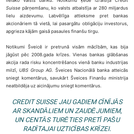
lielāko valsts banku. Notikumu ķēde izraisīja
Credit
Suisse
pārņemšanu, ko valsts atbalstīja ar 280 miljardus
lielu aizdevumu. Labvēlīga attieksme pret bankas
akcionāriem tā vietā, lai pasargātu obligāciju investorus,
apgrieza kājām gaisā pasaules finanšu tirgu.
Notikumi Šveicē ir pretrunā visām mācībām, kas bija
jāgūst pēc 2008.gada krīzes. Vienas bankas glābšanas
akcija rada risku koncentrēšanos vienā banku industrijas
milzī,
UBS Group AG.
Šveices Nacionālā banka atteicās
sniegt komentārus, savukārt Šveices Finanšu ministrija
neatbildēja uz aicinājumu sniegt komentārus.
CREDIT SUISSE
JAU GADIEM CĪNĪJĀS
AR SKANDĀLIEM UN ZAUDĒJUMIEM,
UN CENTĀS TURĒTIES PRETĪ PAŠU
RADĪTAJAI UZTICĪBAS KRĪZEI.