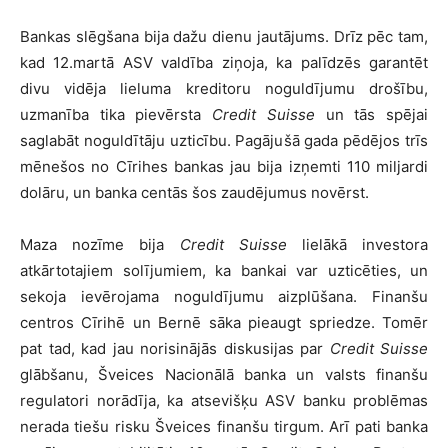
Bankas slēgšana bija dažu dienu jautājums. Drīz pēc tam,
kad 12.martā ASV valdība ziņoja, ka palīdzēs garantēt
divu vidēja lieluma kreditoru noguldījumu drošību,
uzmanība tika pievērsta
Credit Suisse
un tās spējai
saglabāt noguldītāju uzticību. Pagājušā gada pēdējos trīs
mēnešos no Cīrihes bankas jau bija izņemti 110 miljardi
dolāru, un banka centās šos zaudējumus novērst.
Maza nozīme bija
Credit Suisse
lielākā investora
atkārtotajiem solījumiem, ka bankai var uzticēties, un
sekoja ievērojama noguldījumu aizplūšana. Finanšu
centros Cīrihē un Bernē sāka pieaugt spriedze. Tomēr
pat tad, kad jau norisinājās diskusijas par
Credit Suisse
glābšanu, Šveices Nacionālā banka un valsts finanšu
regulatori norādīja, ka atsevišķu ASV banku problēmas
nerada tiešu risku Šveices finanšu tirgum. Arī pati banka