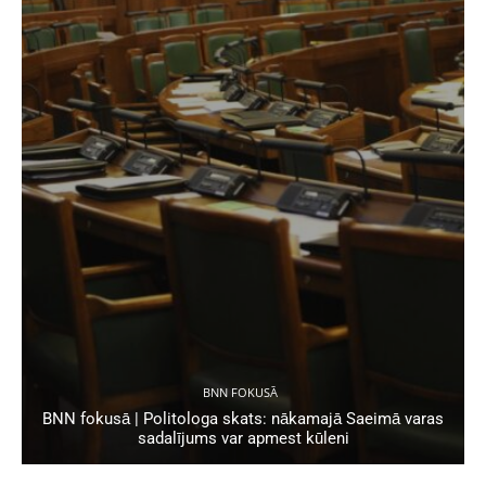
BNN FOKUSĀ
BNN fokusā | Politologa skats: nākamajā Saeimā varas
sadalījums var apmest kūleni