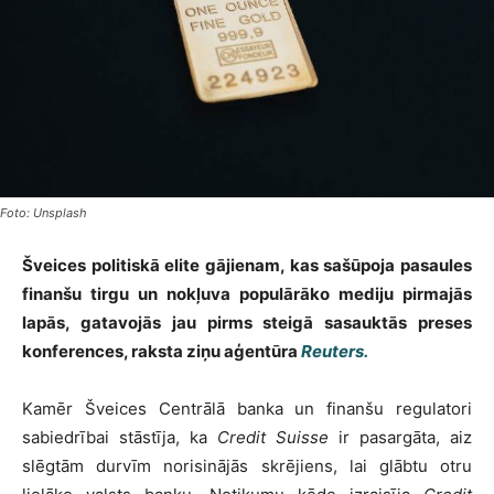
Foto: Unsplash
Šveices politiskā elite gājienam, kas sašūpoja pasaules
finanšu tirgu un nokļuva populārāko mediju pirmajās
lapās, gatavojās jau pirms steigā sasauktās preses
konferences, raksta ziņu aģentūra
Reuters.
Kamēr Šveices Centrālā banka un finanšu regulatori
sabiedrībai stāstīja, ka
Credit Suisse
ir pasargāta, aiz
slēgtām durvīm norisinājās skrējiens, lai glābtu otru