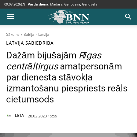
09.08.2026
EN
Vārda diena:
Madara, Genoveva, Genovefa
Sākums
Baltija
Latvija
LATVIJA
SABIEDRĪBA
Dažām bijušajām
Rīgas
centrāltirgus
amatpersonām
par dienesta stāvokļa
izmantošanu piespriests reāls
cietumsods
LETA
28.02.2023 15:59