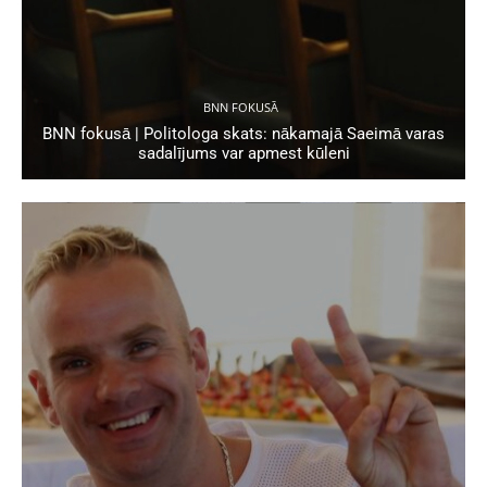
BNN FOKUSĀ
BNN fokusā | Politologa skats: nākamajā Saeimā varas
sadalījums var apmest kūleni