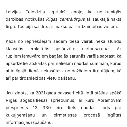
Latvijas Televīzija iepriekš ziņoja, ka nelikumīgās
darbības notikušas
Rīgas centrāltirgus
tā sauktajā nakts
tirgū. Tas bija saistīts ar maksu par tirdzniecības vietām.
Kādā no iepriekšējām sēdēm tiesa vairāk nekā stundu
klausījās ierakstītās apsūdzēto telefonsarunas. Ar
rupjiem lamuvārdiem bagātajās sarunās varēja saprast, ka
apsūdzētie atskaitās par nelielām naudas summām, kuras
attiecīgajā dienā «iekasētas» no dažādiem tirgotājiem, kā
arī par tirdzniecības vietu dalīšanu.
Jau ziņots, ka 2021.gada pavasarī citā lietā stājies spēkā
Rīgas apgabaltiesas spriedumus, ar kuru Abramovam
piespriests 13 330 eiro liels naudas sods par
kukuļņemšanu un pirmstiesas procesā iegūtas
informācijas izpaušanu.