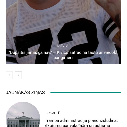
LATVIJA
“Dupsītis jāmazgā nav,” – Kivičs satracina tautu ar viedokli
par ģimeni
JAUNĀKĀS ZIŅAS
PASAULĒ
Trampa administrācija plāno izsludināt
rīkojumu par vakcīnām un autismu