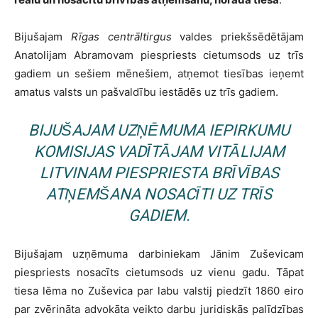
Bijušajam
Rīgas centrāltirgus
valdes priekšsēdētājam
Anatolijam Abramovam piespriests cietumsods uz trīs
gadiem un sešiem mēnešiem, atņemot tiesības ieņemt
amatus valsts un pašvaldību iestādēs uz trīs gadiem.
BIJUŠAJAM UZŅĒMUMA IEPIRKUMU
KOMISIJAS VADĪTĀJAM VITĀLIJAM
LITVINAM PIESPRIESTA BRĪVĪBAS
ATŅEMŠANA NOSACĪTI UZ TRĪS
GADIEM.
Bijušajam uzņēmuma darbiniekam Jānim Zuševicam
piespriests nosacīts cietumsods uz vienu gadu. Tāpat
tiesa lēma no Zuševica par labu valstij piedzīt 1860 eiro
par zvērināta advokāta veikto darbu juridiskās palīdzības