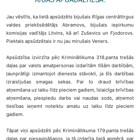
Jau vēstīts, ka lietā apsūdzēts bijušais
Rīgas centrāltirgus
valdes priekšsēdētājs Abramovs, bijušais iepirkumu
komisijas vadītājs Litvins, kā arī Zuševics un Fjodorovs.
Piektais apsūdzētais ir nu jau mirušais Veners.
Apsūdzība izvirzīta pēc Krimināllikuma 318.panta trešās
daļas par valsts amatpersonas izdarītām tīšām darbībām,
ļaunprātīgi izmantojot dienesta stāvokli, ja šīs darbības
izraisījušas smagas sekas. Par to draud brīvības
atņemšana uz laiku līdz pieciem gadiem, īslaicīga brīvības
atņemšana, piespiedu darbs vai naudas sods, atņemot
tiesības ieņemt noteiktu amatu uz laiku līdz pieciem
gadiem.
Tāpat viņi apsūdzēti pēc Krimināllikuma 179.panta trešās
daļas par piesavināšanos, ja tā izdarīta lielā apmērā, par