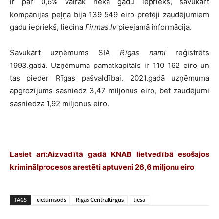
ir par 0,6% vairāk nekā gadu iepriekš, savukārt
kompānijas peļņa bija 139 549 eiro pretēji zaudējumiem
gadu iepriekš, liecina
Firmas.lv
pieejamā informācija.
Savukārt uzņēmums SIA
Rīgas nami
reģistrēts
1993.gadā. Uzņēmuma pamatkapitāls ir 110 162 eiro un
tas pieder Rīgas pašvaldībai. 2021.gadā uzņēmuma
apgrozījums sasniedz 3,47 miljonus eiro, bet zaudējumi
sasniedza 1,92 miljonus eiro.
Lasiet arī:
Aizvadītā gadā KNAB lietvedībā esošajos
kriminālprocesos arestēti aptuveni 26,6 miljonu eiro
TAGS
cietumsods
Rīgas Centrāltirgus
tiesa