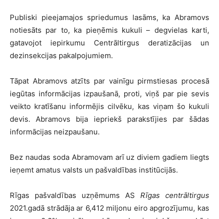
Publiski pieejamajos spriedumus lasāms, ka Abramovs
notiesāts par to, ka pieņēmis kukuli – degvielas karti,
gatavojot iepirkumu Centrāltirgus deratizācijas un
dezinsekcijas pakalpojumiem.
Tāpat Abramovs atzīts par vainīgu pirmstiesas procesā
iegūtas informācijas izpaušanā, proti, viņš par pie sevis
veikto kratīšanu informējis cilvēku, kas viņam šo kukuli
devis. Abramovs bija iepriekš parakstījies par šādas
informācijas neizpaušanu.
Bez naudas soda Abramovam arī uz diviem gadiem liegts
ieņemt amatus valsts un pašvaldības institūcijās.
Rīgas pašvaldības uzņēmums AS
Rīgas centrāltirgus
2021.gadā strādāja ar 6,412 miljonu eiro apgrozījumu, kas