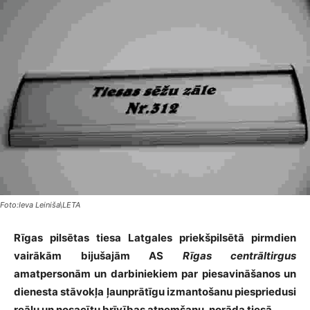
Foto:Ieva Leiniša\LETA
Rīgas pilsētas tiesa Latgales priekšpilsētā pirmdien
vairākām bijušajām AS
Rīgas centrāltirgus
amatpersonām un darbiniekiem par piesavināšanos un
dienesta stāvokļa ļaunprātīgu izmantošanu piespriedusi
reālu un nosacītu brīvības atņemšanu, norāda tiesā
.