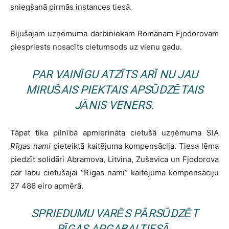
sniegšanā pirmās instances tiesā.
Bijušajam uzņēmuma darbiniekam Romānam Fjodorovam
piespriests nosacīts cietumsods uz vienu gadu.
PAR VAINĪGU ATZĪTS ARĪ NU JAU
MIRUŠAIS PIEKTAIS APSŪDZĒTAIS
JĀNIS VENERS.
Tāpat tika pilnībā apmierināta cietušā uzņēmuma SIA
Rīgas nami
pieteiktā kaitējuma kompensācija. Tiesa lēma
piedzīt solidāri Abramova, Litvina, Zuševica un Fjodorova
par labu cietušajai “Rīgas nami” kaitējuma kompensāciju
27 486 eiro apmērā.
SPRIEDUMU VARĒS PĀRSŪDZĒT
RĪGAS APGABALTIESĀ.