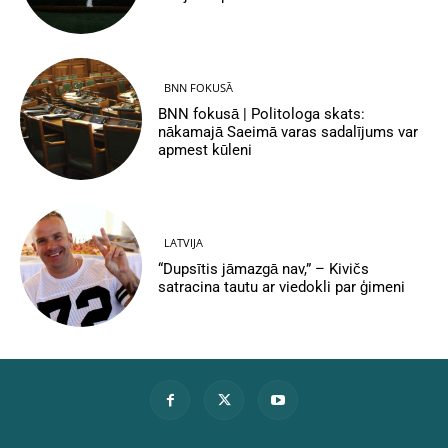
BNN FOKUSĀ
BNN fokusā | Politologa skats:
nākamajā Saeimā varas sadalījums var
apmest kūleni
LATVIJA
“Dupsītis jāmazgā nav,” – Kivičs
satracina tautu ar viedokli par ģimeni