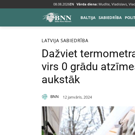
08.08.2026
EN
Vārda diena:
Mudīte, Vladislavs, Vlad
BALTIJA
SABIEDRĪBA
POLI
Sākums
Baltija
Latvija
LATVIJA
SABIEDRĪBA
Dažviet termometra
virs 0 grādu atzīme
aukstāk
BNN
12 janvāris, 2024