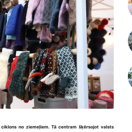
es ciklons no ziemeļiem. Tā centram šķērsojot valsts