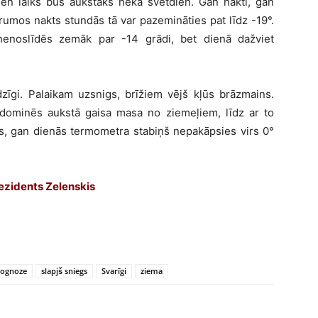
ien laiks būs aukstāks nekā svētdien. Gan naktī, gan
rumos nakts stundās tā var pazemināties pat līdz -19°.
nenoslīdēs zemāk par -14 grādi, bet dienā dažviet
īdzīgi. Palaikam uzsnigs, brīžiem vējš kļūs brāzmains.
 dominēs aukstā gaisa masa no ziemeļiem, līdz ar to
tīs, gan dienās termometra stabiņš nepakāpsies virs 0°
rezidents Zelenskis
rognoze
slapjš sniegs
Svarīgi
ziema