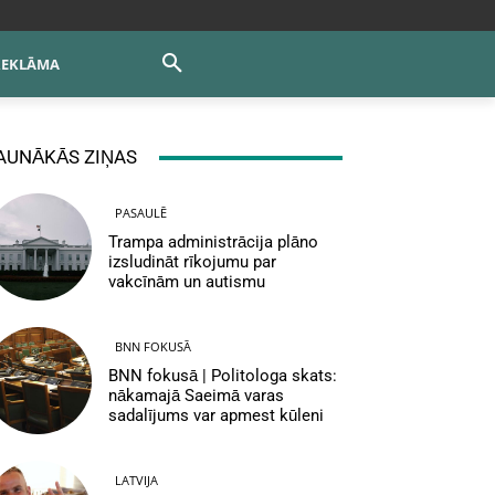
REKLĀMA
AUNĀKĀS ZIŅAS
PASAULĒ
Trampa administrācija plāno
izsludināt rīkojumu par
vakcīnām un autismu
BNN FOKUSĀ
BNN fokusā | Politologa skats:
nākamajā Saeimā varas
sadalījums var apmest kūleni
LATVIJA