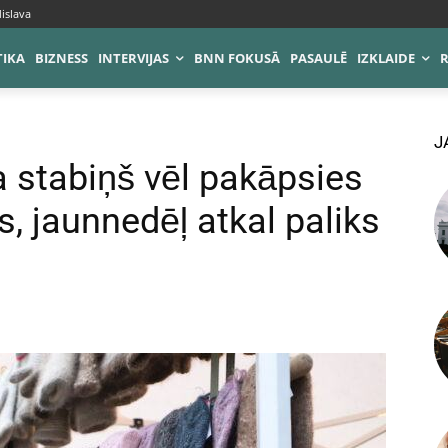
islava
TIKA
BIZNESS
INTERVIJAS
BNN FOKUSĀ
PASAULĒ
IZKLAIDE
J
 stabiņš vēl pakāpsies
s, jaunnedēļ atkal paliks