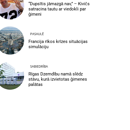
“Dupsītis jāmazgā nav,” – Kivičs
satracina tautu ar viedokli par
ģimeni
PASAULĒ
Francija rīkos krīzes situācijas
simulāciju
SABIEDRĪBA
Rīgas Dzemdību namā slēdz
stāvu, kurā izvietotas ģimenes
palātas