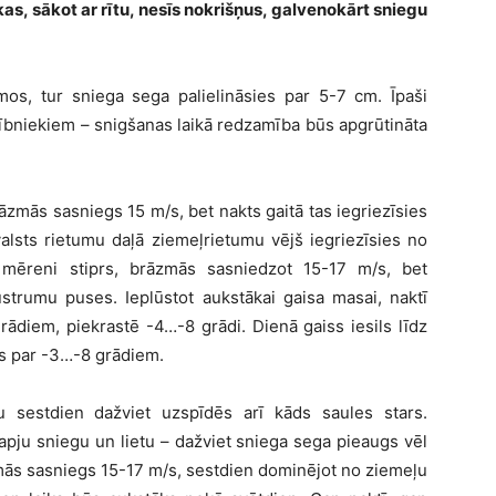
 kas, sākot ar rītu, nesīs nokrišņus, galvenokārt sniegu
mos, tur sniega sega palielināsies par 5-7 cm. Īpaši
lībniekiem – snigšanas laikā redzamība būs apgrūtināta
zmās sasniegs 15 m/s, bet nakts gaitā tas iegriezīsies
alsts rietumu daļā ziemeļrietumu vējš iegriezīsies no
mēreni stiprs, brāzmās sasniedzot 15-17 m/s, bet
strumu puses. Ieplūstot aukstākai gaisa masai, naktī
ādiem, piekrastē -4…-8 grādi. Dienā gaiss iesils līdz
s par -3…-8 grādiem.
 sestdien dažviet uzspīdēs arī kāds saules stars.
apju sniegu un lietu – dažviet sniega sega pieaugs vēl
zmās sasniegs 15-17 m/s, sestdien dominējot no ziemeļu