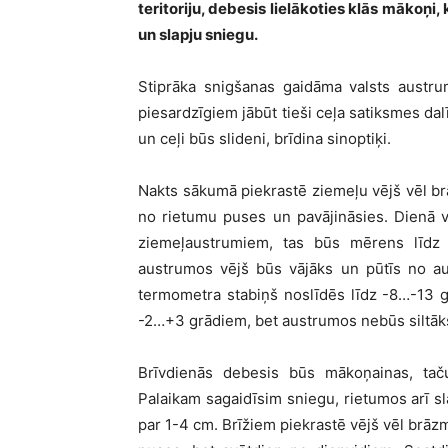
teritoriju, debesis lielākoties klās mākoņi,
un slapju sniegu.
Stiprāka snigšanas gaidāma valsts austru
piesardzīgiem jābūt tieši ceļa satiksmes da
un ceļi būs slideni, brīdina sinoptiķi.
Nakts sākumā piekrastē ziemeļu vējš vēl brā
no rietumu puses un pavājināsies. Dienā v
ziemeļaustrumiem, tas būs mērens līdz 
austrumos vējš būs vājāks un pūtīs no au
termometra stabiņš noslīdēs līdz -8…-13 gr
-2…+3 grādiem, bet austrumos nebūs siltāk
Brīvdienās debesis būs mākoņainas, taču
Palaikam sagaidīsim sniegu, rietumos arī sl
par 1-4 cm. Brīžiem piekrastē vējš vēl brā