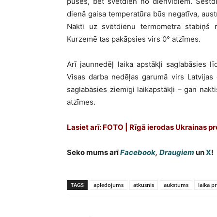
puses, bet svētdien no dienvidiem. Sestd
dienā gaisa temperatūra būs negatīva, aust
Naktī uz svētdienu termometra stabiņš 
Kurzemē tas pakāpsies virs 0° atzīmes.
Arī jaunnedēļ laika apstākļi saglabāsies l
Visas darba nedēļas garumā virs Latvijas
saglabāsies ziemīgi laikapstākļi – gan nak
atzīmes.
Lasiet arī: FOTO | Rīgā ierodas Ukrainas p
Seko mums arī
Facebook
,
Draugiem
un
X
!
TAGS
apledojums
atkusnis
aukstums
laika p