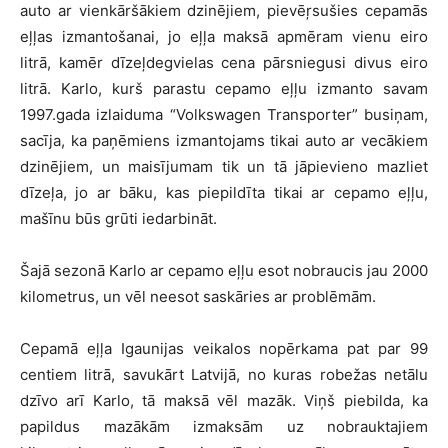
auto ar vienkāršākiem dzinējiem, pievēŗsušies cepamās
eļļas izmantošanai, jo eļļa maksā apmēram vienu eiro
litrā, kamēr dīzeļdegvielas cena pārsniegusi divus eiro
litrā. Karlo, kurš parastu cepamo eļļu izmanto savam
1997.gada izlaiduma “Volkswagen Transporter” busiņam,
sacīja, ka paņēmiens izmantojams tikai auto ar vecākiem
dzinējiem, un maisījumam tik un tā jāpievieno mazliet
dīzeļa, jo ar bāku, kas piepildīta tikai ar cepamo eļļu,
mašīnu būs grūti iedarbināt.
Šajā sezonā Karlo ar cepamo eļļu esot nobraucis jau 2000
kilometrus, un vēl neesot saskāries ar problēmām.
Cepamā eļļa Igaunijas veikalos nopērkama pat par 99
centiem litrā, savukārt Latvijā, no kuras robežas netālu
dzīvo arī Karlo, tā maksā vēl mazāk. Viņš piebilda, ka
papildus mazākām izmaksām uz nobrauktajiem