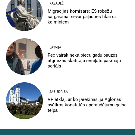
PASAULĒ
Migrācijas komisārs: ES robežu
sargāšanai nevar paļauties tikai uz
kaimiņiem
LATVIJA
Pēc vairāk nekā piecu gadu pauzes
atgriežas skatītāju iemīļots pašmāju
seriāls
SABIEDRĪBA
VP atklāj, ar ko jārēķinās, ja Aglonas
svētkos konstatēs apdraudējumu gaisa
telpā