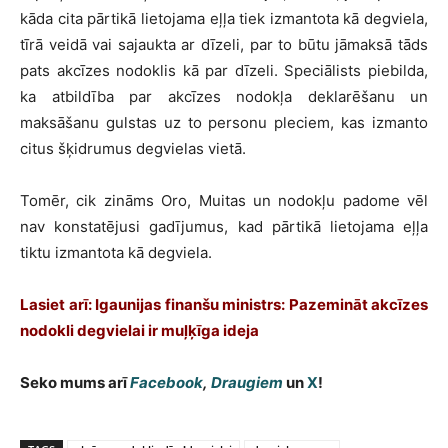
kāda cita pārtikā lietojama eļļa tiek izmantota kā degviela,
tīrā veidā vai sajaukta ar dīzeli, par to būtu jāmaksā tāds
pats akcīzes nodoklis kā par dīzeli. Speciālists piebilda,
ka atbildība par akcīzes nodokļa deklarēšanu un
maksāšanu gulstas uz to personu pleciem, kas izmanto
citus šķidrumus degvielas vietā.
Tomēr, cik zināms Oro, Muitas un nodokļu padome vēl
nav konstatējusi gadījumus, kad pārtikā lietojama eļļa
tiktu izmantota kā degviela.
Lasiet arī: Igaunijas finanšu ministrs: Pazemināt akcīzes
nodokli degvielai ir muļķīga ideja
Seko mums arī
Facebook
,
Draugiem
un
X
!