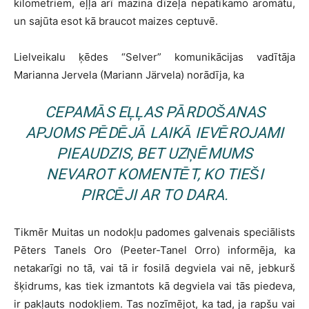
kilometriem, eļļa arī mazina dīzeļa nepatīkamo aromātu,
un sajūta esot kā braucot maizes ceptuvē.
Lielveikalu ķēdes “Selver” komunikācijas vadītāja
Marianna Jervela (Mariann Järvela) norādīja, ka
CEPAMĀS EĻĻAS PĀRDOŠANAS
APJOMS PĒDĒJĀ LAIKĀ IEVĒROJAMI
PIEAUDZIS, BET UZŅĒMUMS
NEVAROT KOMENTĒT, KO TIEŠI
PIRCĒJI AR TO DARA.
Tikmēr Muitas un nodokļu padomes galvenais speciālists
Pēters Tanels Oro (Peeter-Tanel Orro) informēja, ka
netakarīgi no tā, vai tā ir fosilā degviela vai nē, jebkurš
šķidrums, kas tiek izmantots kā degviela vai tās piedeva,
ir pakļauts nodokļiem. Tas nozīmējot, ka tad, ja rapšu vai