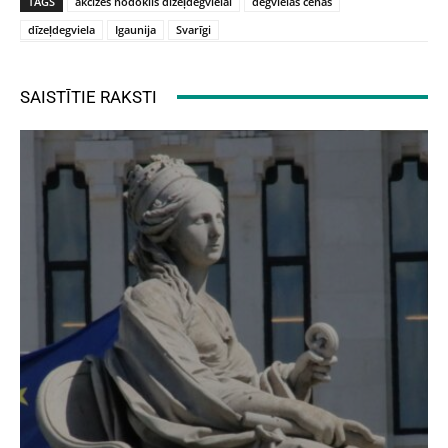
TAGS
akcīzes nodoklis dīzeļdegvielai
degvielas cenas
dīzeļdegviela
Igaunija
Svarīgi
SAISTĪTIE RAKSTI