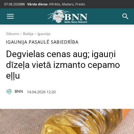
07.08.2026
EN
Vārda diena:
Alfrēds, Madars, Fredis
Sākums
Baltija
Igaunija
IGAUNIJA
PASAULĒ
SABIEDRĪBA
Degvielas cenas aug; igauņi
dīzeļa vietā izmanto cepamo
eļļu
BNN
14.04.2026 12:20