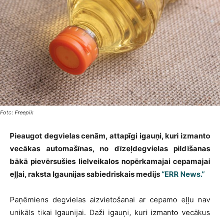
Foto: Freepik
Pieaugot degvielas cenām, attapīgi igauņi, kuri izmanto
vecākas automašīnas, no dīzeļdegvielas pildīšanas
bākā pievērsušies lielveikalos nopērkamajai cepamajai
eļļai, raksta Igaunijas sabiedriskais medijs
“ERR News.”
Paņēmiens degvielas aizvietošanai ar cepamo eļļu nav
unikāls tikai Igaunijai. Daži igauņi, kuri izmanto vecākus