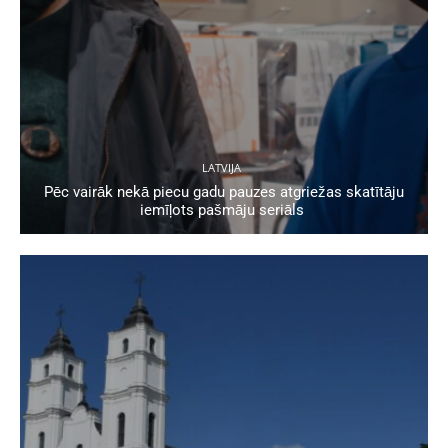
LATVIJA
Pēc vairāk nekā piecu gadu pauzes atgriežas skatītāju
iemīļots pašmāju seriāls