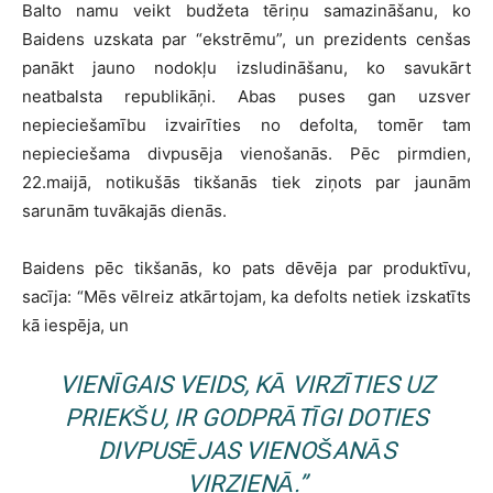
Balto namu veikt budžeta tēriņu samazināšanu, ko
Baidens uzskata par “ekstrēmu”, un prezidents cenšas
panākt jauno nodokļu izsludināšanu, ko savukārt
neatbalsta republikāņi. Abas puses gan uzsver
nepieciešamību izvairīties no defolta, tomēr tam
nepieciešama divpusēja vienošanās. Pēc pirmdien,
22.maijā, notikušās tikšanās tiek ziņots par jaunām
sarunām tuvākajās dienās.
Baidens pēc tikšanās, ko pats dēvēja par produktīvu,
sacīja: “Mēs vēlreiz atkārtojam, ka defolts netiek izskatīts
kā iespēja, un
VIENĪGAIS VEIDS, KĀ VIRZĪTIES UZ
PRIEKŠU, IR GODPRĀTĪGI DOTIES
DIVPUSĒJAS VIENOŠANĀS
VIRZIENĀ.”