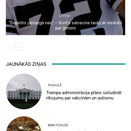
LATVIJA
“Dupsītis jāmazgā nav,” – Kivičs satracina tautu ar viedokli
par ģimeni
JAUNĀKĀS ZIŅAS
PASAULĒ
Trampa administrācija plāno izsludināt
rīkojumu par vakcīnām un autismu
BNN FOKUSĀ