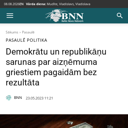
08.08.2026
EN
Vārda diena:
Mudīte, Vladislavs, Vladislava
Sākums
Pasaulē
PASAULĒ
POLITIKA
Demokrātu un republikāņu
sarunas par aizņēmuma
griestiem pagaidām bez
rezultāta
BNN
23.05.2023 11:21