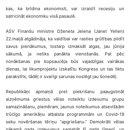
kas, ka brīdina ekonomisti, var izraisīt recesiju un
satricināt ekonomiku visā pasaulē.
ASV Finanšu ministre Dženeta Jelena (Janet Yellen)
22.maijā atgādināja, ka valdībai var rasties grūtības pildīt
savus pienākumus, tostarp izmaksāt algas, jau jūnija
sākumā, ja netiks panākta vienošanās. Pat pēc
nonākšanas pie kopsaucēja būs vajadzīgas vairākas
dienas, lai likumprojektu izskatītu Kongress un tas tiktu
parakstīts, tādēļ ir svarīgi sarunas noslēgt jau šonedēļ.
Republikāņi apmaiņā pret piekrišanu paaugstināt
aizņēmuma griestus vēlas noteiktu izdevumu grupu
samazināšanu, piemēram, jaunus noteikumus atsevišķām
trūcīgo amerikāņu atbalsta programmām un Covid-19
seku novēršanas tēriņu “apgriešanu.” Demokrāti vēlas
nākamā gada izdevumus saglabāt šī gada līmenī, un