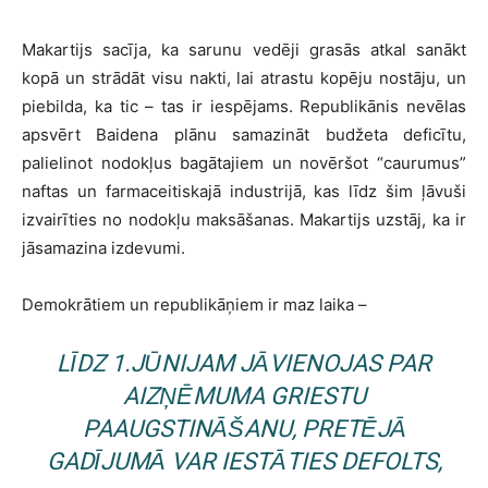
Makartijs sacīja, ka sarunu vedēji grasās atkal sanākt
kopā un strādāt visu nakti, lai atrastu kopēju nostāju, un
piebilda, ka tic – tas ir iespējams. Republikānis nevēlas
apsvērt Baidena plānu samazināt budžeta deficītu,
palielinot nodokļus bagātajiem un novēršot “caurumus”
naftas un farmaceitiskajā industrijā, kas līdz šim ļāvuši
izvairīties no nodokļu maksāšanas. Makartijs uzstāj, ka ir
jāsamazina izdevumi.
Demokrātiem un republikāņiem ir maz laika –
LĪDZ 1.JŪNIJAM JĀVIENOJAS PAR
AIZŅĒMUMA GRIESTU
PAAUGSTINĀŠANU, PRETĒJĀ
GADĪJUMĀ VAR IESTĀTIES DEFOLTS,