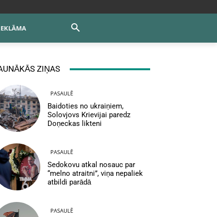
REKLĀMA
AUNĀKĀS ZIŅAS
PASAULĒ
Baidoties no ukraiņiem,
Solovjovs Krievijai paredz
Doņeckas likteni
PASAULĒ
Sedokovu atkal nosauc par
“melno atraitni”, viņa nepaliek
atbildi parādā
PASAULĒ