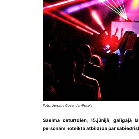
Foto: Jerome Govender/Pexels
Saeima ceturtdien, 15.jūnijā, galīgajā 
personām noteikta atbildība par sabiedris