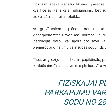
Līdz šim spēkā esošais likums paredzēja
kvalificējas kā sīkais huligānisms, bet 
trokšņošanu nebija noteikta.
Ar grozījumiem plānots noteikt, ka p
vispārpieņemtās uzvedības normas un tra
institūcijas darbu vai apdraudot savu v
piemērot brīdinājumu vai naudas sodu līdz 
Tāpat ar grozījumiem likums papildināts, 
minētās darbības tiks veiktas pie karavīru v
FIZISKAJAI 
PĀRKĀPUMU VAR
SODU NO 280