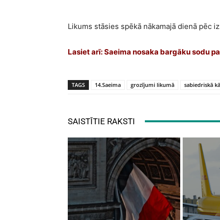
Likums stāsies spēkā nākamajā dienā pēc iz
Lasiet arī:
Saeima nosaka bargāku sodu pa
TAGS
14.Saeima
grozījumi likumā
sabiedriskā kā
SAISTĪTIE RAKSTI