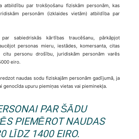
 atbildību par trokšņošanu fiziskām personām, kas
juridiskām personām (izklaides vietām) atbildība par
ar sabiedriskās kārtības traucēšanu, pārkāpjot
ucējot personas mieru, iestādes, komersanta, citas
ai citu personu drošību, juridiskām personām varēs
5000 eiro.
paredzot naudas sodu fiziskajām personām gadījumā, ja
ai genocīda upuru piemiņas vietas vai pieminekļa.
PERSONAI PAR ŠĀDU
ĒS PIEMĒROT NAUDAS
 LĪDZ 1400 EIRO.