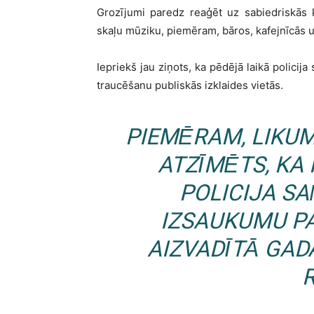
Grozījumi paredz reaģēt uz sabiedriskās k
skaļu mūziku, piemēram, bāros, kafejnīcās 
Iepriekš jau ziņots, ka pēdējā laikā policij
traucēšanu publiskās izklaides vietās.
PIEMĒRAM, LIKU
ATZĪMĒTS, KA
POLICIJA SA
IZSAUKUMU P
AIZVADĪTĀ GADĀ
R