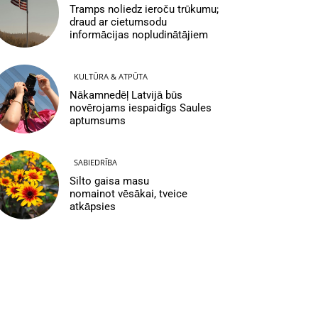
Tramps noliedz ieroču trūkumu;
draud ar cietumsodu
informācijas nopludinātājiem
KULTŪRA & ATPŪTA
Nākamnedēļ Latvijā būs
novērojams iespaidīgs Saules
aptumsums
SABIEDRĪBA
Silto gaisa masu
nomainot vēsākai, tveice
atkāpsies