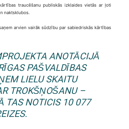
ārtības traucēšanu publiskās izklaides vietās ar ļoti
un naktsklubos.
a saņem arvien vairāk sūdzību par sabiedriskās kārtības
MPROJEKTA ANOTĀCIJĀ
 RĪGAS PAŠVALDĪBAS
ŅEM LIELU SKAITU
AR TROKŠŅOŠANU –
 TAS NOTICIS 10 077
EIZES.