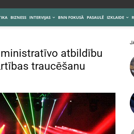
TIKA
BIZNESS
INTERVIJAS
BNN FOKUSĀ
PASAULĒ
IZKLAIDE
J
ministratīvo atbildību
ārtības traucēšanu