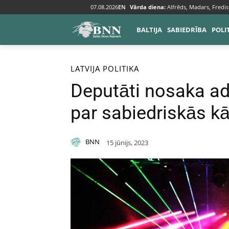
07.08.2026
EN
Vārda diena:
Alfrēds, Madars, Fredis
BALTIJA
SABIEDRĪBA
POLI
Sākums
Baltija
Latvija
LATVIJA
POLITIKA
Deputāti nosaka ad
par sabiedriskās k
BNN
15 jūnijs, 2023