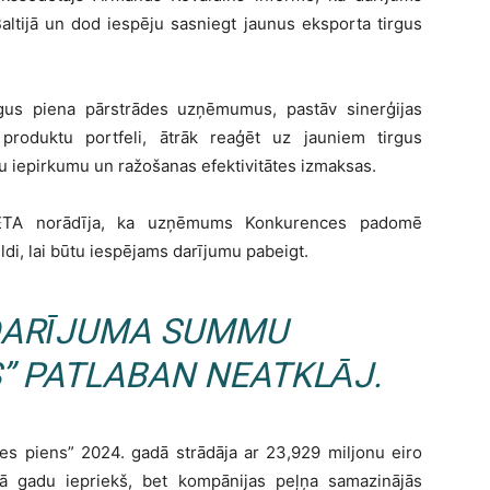
altijā un dod iespēju sasniegt jaunus eksporta tirgus
īgus piena pārstrādes uzņēmumus, pastāv sinerģijas
 produktu portfeli, ātrāk reaģēt uz jauniem tirgus
elu iepirkumu un ražošanas efektivitātes izmaksas.
i LETA norādīja, ka uzņēmums Konkurences padomē
ldi, lai būtu iespējams darījumu pabeigt.
DARĪJUMA SUMMU
S” PATLABAN NEATKLĀJ.
ines piens” 2024. gadā strādāja ar 23,929 miljonu eiro
ā gadu iepriekš, bet kompānijas peļņa samazinājās