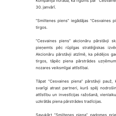
Kompānijā norāda, ka līgums par “Cesvaines
30. janvārī.
“Smiltenes piens” iegādājas “Cesvaines pie
tirgos.
“Cesvaines piens” akcionāru pārstāvji 
pieņemts pēc rūpīgas stratēģiskas izvē
Akcionāru pārstāvji atzīmē, ka pēdējos g
tirgos, tāpēc piena pārstrādes uzņēmumu
nozares veiksmīgai attīstībai.
Tāpat “Cesvaines piena” pārstāvji pauž
svarīgi atrast partneri, kurš spēj nodroši
attīstību un investīcijas ražošanā, vienlai
uzkrātās piena pārstrādes tradīcijas.
Savukārt “Smiltenes piena” padomes prie