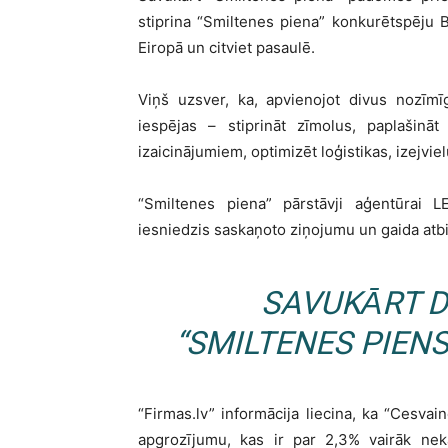
stiprina “Smiltenes piena” konkurētspēju B
Eiropā un citviet pasaulē.
Viņš uzsver, ka, apvienojot divus nozīm
iespējas – stiprināt zīmolus, paplašināt
izaicinājumiem, optimizēt loģistikas, izejvi
“Smiltenes piena” pārstāvji aģentūra
iesniedzis saskaņoto ziņojumu un gaida atbi
SAVUKĀRT 
“SMILTENES PIEN
“Firmas.lv” informācija liecina, ka “Cesva
apgrozījumu, kas ir par 2,3% vairāk nek