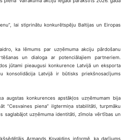
 piena” vairākuma akciju iegādi parakstīts 2026. gada
nu”, lai stiprinātu konkurētspēju Baltijas un Eiropas
skaidro, ka lēmums par uzņēmuma akciju pārdošanu
rtēšanas un dialoga ar potenciālajiem partneriem.
ados jūtami pieaugusi konkurence Latvijā un eksporta
 konsolidācija Latvijā ir būtisks priekšnosacījums
, ka augstas konkurences apstākļos uzņēmumam bija
nāt “Cesvaines piena” ilgtermiņa stabilitāti, turpmāku
kus saglabājot uzņēmuma identitāti, zīmola vērtības un
kšsēdētājs Armands Kovaldins informē, ka darījums