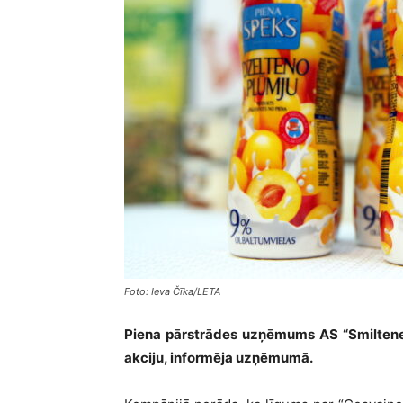
Foto: Ieva Čīka/LETA
Piena pārstrādes uzņēmums AS “Smiltene
akciju, informēja uzņēmumā.