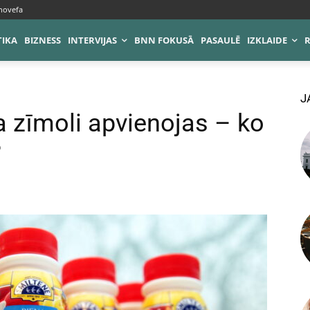
novefa
TIKA
BIZNESS
INTERVIJAS
BNN FOKUSĀ
PASAULĒ
IZKLAIDE
J
na zīmoli apvienojas – ko
?