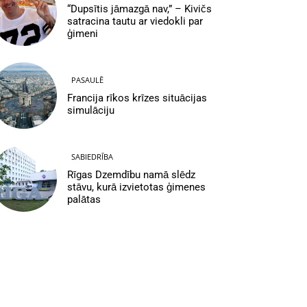
“Dupsītis jāmazgā nav,” – Kivičs
satracina tautu ar viedokli par
ģimeni
PASAULĒ
Francija rīkos krīzes situācijas
simulāciju
SABIEDRĪBA
Rīgas Dzemdību namā slēdz
stāvu, kurā izvietotas ģimenes
palātas