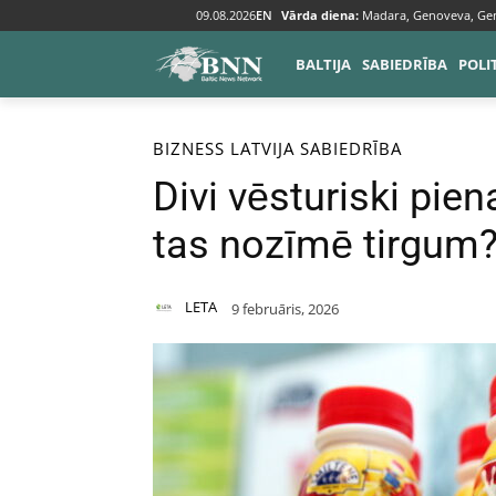
09.08.2026
EN
Vārda diena:
Madara, Genoveva, Ge
BALTIJA
SABIEDRĪBA
POLI
Sākums
Bizness
BIZNESS
LATVIJA
SABIEDRĪBA
Divi vēsturiski pie
tas nozīmē tirgum
LETA
9 februāris, 2026