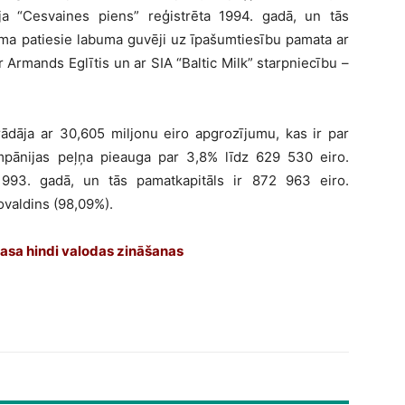
ja “Cesvaines piens” reģistrēta 1994. gadā, un tās
uma patiesie labuma guvēji uz īpašumtiesību pamata ar
 Armands Eglītis un ar SIA “Baltic Milk” starpniecību –
ādāja ar 30,605 miljonu eiro apgrozījumu, kas ir par
mpānijas peļņa pieauga par 3,8% līdz 629 530 eiro.
1993. gadā, un tās pamatkapitāls ir 872 963 eiro.
valdins (98,09%).
asa hindi valodas zināšanas