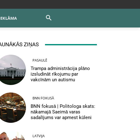
REKLĀMA
AUNĀKĀS ZIŅAS
PASAULĒ
Trampa administrācija plāno
izsludināt rīkojumu par
vakcīnām un autismu
BNN FOKUSĀ
BNN fokusā | Politologa skats:
nākamajā Saeimā varas
sadalījums var apmest kūleni
LATVIJA