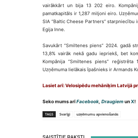
vairākkārt un bija 13 202 eiro. Kompāni
pamatkapitāls ir 1,287 miljoni eiro. Uzņēm
SIA “Baltic Cheese Partners” starpniecību ir
Egija Inne.
Savukārt “Smiltenes piens” 2024. gadā str
13,8% vairāk nekā gadu iepriekš, bet ko
Kompānija “Smiltenes piens” reģistrēta 
Uzņēmuma lielākais īpašnieks ir Armands Ko
Lasiet arī:
Velosipēdu mehāniķim Latvijā pr
Seko mums arī
Facebook
,
Draugiem
un
X
!
TAGS
Svarīgi
uzņēmumu apvienošanās
SAISTĪTIE RAKSTI