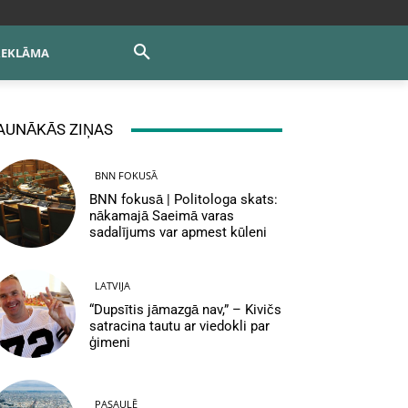
REKLĀMA
AUNĀKĀS ZIŅAS
BNN FOKUSĀ
BNN fokusā | Politologa skats:
nākamajā Saeimā varas
sadalījums var apmest kūleni
LATVIJA
“Dupsītis jāmazgā nav,” – Kivičs
satracina tautu ar viedokli par
ģimeni
PASAULĒ