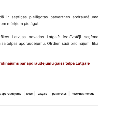
dā ir septiņas pielāgotas patvertnes apdraudējuma
šiem mērķiem pielāgot.
rākos Latvijas novados Latgalē iedzīvotāji saņēma
sa telpas apdraudējumu. Otrdien šādi brīdinājumi tika
 brīdinājums par apdraudējumu gaisa telpā Latgalē
as apdraudējums
krīze
Latgale
patvertnes
Rēzeknes novads