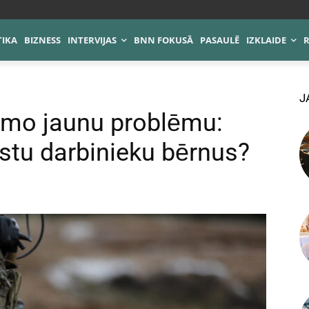
TIKA
BIZNESS
INTERVIJAS
BNN FOKUSĀ
PASAULĒ
IZKLAIDE
J
smo jaunu problēmu:
estu darbinieku bērnus?