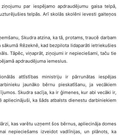
s ziņojumu par iespējamo apdraudējumu gaisa telpā,
zturējušies telpās. Arī skolās skolēni ievesti gaiteņos
emšanu, Skudra atzina, ka tā, protams, traucē darbam
 sākumā Rēzeknē, kad bezpilota lidaparāti ietriekušies
āls. Tāpēc, viņaprāt, ziņojumi ir nepieciešami, taču tie
iespējamā apdraudējuma iemeslus.
nālās attīstības ministriju ir pārrunātas iespējas
darbinieku jaunāko bērnu pieskatīšanu, ja vecākiem
mos. Skudra sacīja, ka ir ģimenes, kur abi vecāki ir,
apliecinājuši, ka šāds atbalsts dienestu darbiniekiem
dārzi, kas varētu uzņemt šos bērnus, apliecināja domes
nai nepieciešams izveidot vadlīnijas, un plānots, ka