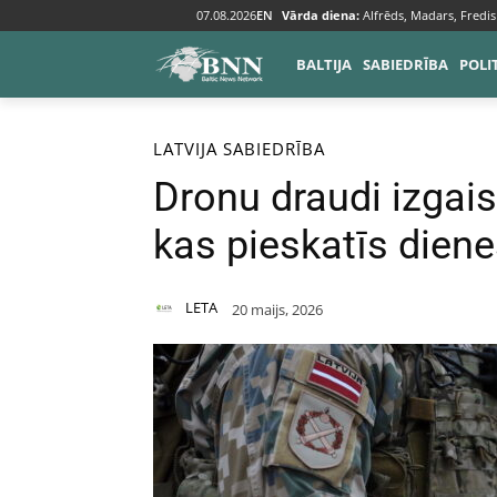
07.08.2026
EN
Vārda diena:
Alfrēds, Madars, Fredis
BALTIJA
SABIEDRĪBA
POLI
Sākums
Baltija
Latvija
LATVIJA
SABIEDRĪBA
Dronu draudi izgai
kas pieskatīs dien
LETA
20 maijs, 2026