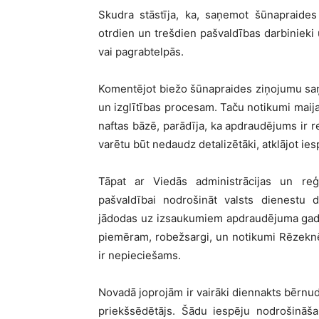
Skudra stāstīja, ka, saņemot šūnapraide
otrdien un trešdien pašvaldības darbinieki u
vai pagrabtelpās.
Komentējot biežo šūnapraides ziņojumu saņ
un izglītības procesam. Taču notikumi maija
naftas bāzē, parādīja, ka apdraudējums ir re
varētu būt nedaudz detalizētāki, atklājot 
Tāpat ar Viedās administrācijas un reģio
pašvaldībai nodrošināt valsts dienestu 
jādodas uz izsaukumiem apdraudējuma gadīju
piemēram, robežsargi, un notikumi Rēzeknē 
ir nepieciešams.
Novadā joprojām ir vairāki diennakts bērnu
priekšsēdētājs. Šādu iespēju nodrošināša