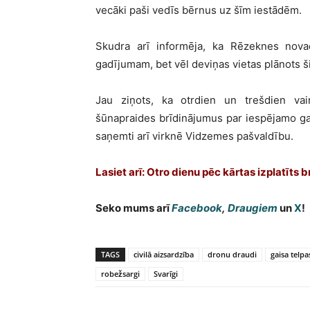
vecāki paši vedīs bērnus uz šīm iestādēm.
Skudra arī informēja, ka Rēzeknes nova
gadījumam, bet vēl deviņas vietas plānots 
Jau ziņots, ka otrdien un trešdien vai
šūnapraides brīdinājumus par iespējamo gai
saņemti arī virknē Vidzemes pašvaldību.
Lasiet arī: Otro dienu pēc kārtas izplatīts
Seko mums arī
Facebook
,
Draugiem
un
X
!
TAGS
civilā aizsardzība
dronu draudi
gaisa telp
robežsargi
Svarīgi