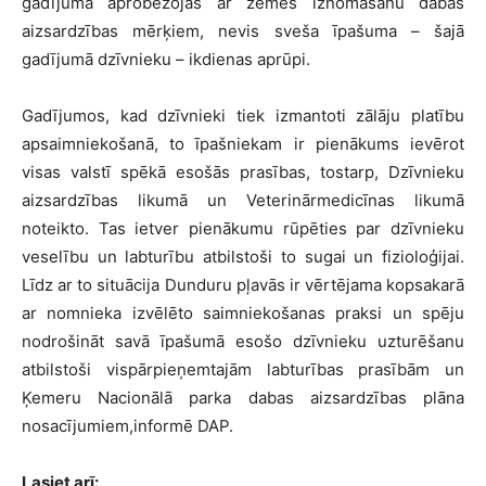
gadījumā aprobežojas ar zemes iznomāšanu dabas
aizsardzības mērķiem, nevis sveša īpašuma – šajā
gadījumā dzīvnieku – ikdienas aprūpi.
Gadījumos, kad dzīvnieki tiek izmantoti zālāju platību
apsaimniekošanā, to īpašniekam ir pienākums ievērot
visas valstī spēkā esošās prasības, tostarp, Dzīvnieku
aizsardzības likumā un Veterinārmedicīnas likumā
noteikto. Tas ietver pienākumu rūpēties par dzīvnieku
veselību un labturību atbilstoši to sugai un fizioloģijai.
Līdz ar to situācija Dunduru pļavās ir vērtējama kopsakarā
ar nomnieka izvēlēto saimniekošanas praksi un spēju
nodrošināt savā īpašumā esošo dzīvnieku uzturēšanu
atbilstoši vispārpieņemtajām labturības prasībām un
Ķemeru Nacionālā parka dabas aizsardzības plāna
nosacījumiem,informē DAP.
Lasiet arī: