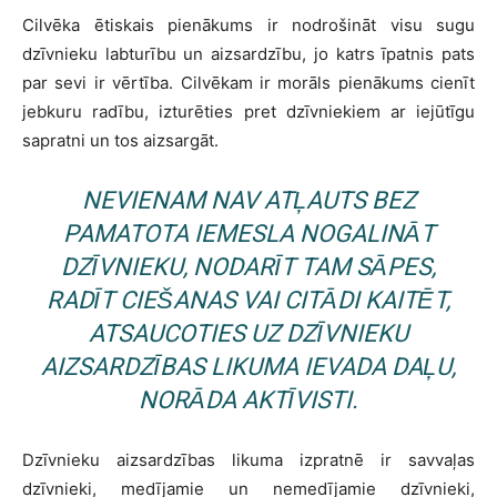
Cilvēka ētiskais pienākums ir nodrošināt visu sugu
dzīvnieku labturību un aizsardzību, jo katrs īpatnis pats
par sevi ir vērtība. Cilvēkam ir morāls pienākums cienīt
jebkuru radību, izturēties pret dzīvniekiem ar iejūtīgu
sapratni un tos aizsargāt.
NEVIENAM NAV ATĻAUTS BEZ
PAMATOTA IEMESLA NOGALINĀT
DZĪVNIEKU, NODARĪT TAM SĀPES,
RADĪT CIEŠANAS VAI CITĀDI KAITĒT,
ATSAUCOTIES UZ DZĪVNIEKU
AIZSARDZĪBAS LIKUMA IEVADA DAĻU,
NORĀDA AKTĪVISTI.
Dzīvnieku aizsardzības likuma izpratnē ir savvaļas
dzīvnieki, medījamie un nemedījamie dzīvnieki,