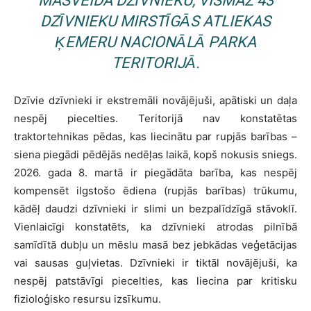
MASVEIDA DZĪVNIEKU, VISMAZ 43
DZĪVNIEKU MIRSTĪGĀS ATLIEKAS
ĶEMERU NACIONĀLĀ PARKA
TERITORIJĀ.
Dzīvie dzīvnieki ir ekstremāli novājējuši, apātiski un daļa
nespēj piecelties. Teritorijā nav konstatētas
traktortehnikas pēdas, kas liecinātu par rupjās barības –
siena piegādi pēdējās nedēļas laikā, kopš nokusis sniegs.
2026. gada 8. martā ir piegādāta barība, kas nespēj
kompensēt ilgstošo ēdiena (rupjās barības) trūkumu,
kādēļ daudzi dzīvnieki ir slimi un bezpalīdzīgā stāvoklī.
Vienlaicīgi konstatēts, ka dzīvnieki atrodas pilnībā
samīdītā dubļu un mēslu masā bez jebkādas veģetācijas
vai sausas guļvietas. Dzīvnieki ir tiktāl novājējuši, ka
nespēj patstāvīgi piecelties, kas liecina par kritisku
fizioloģisko resursu izsīkumu.