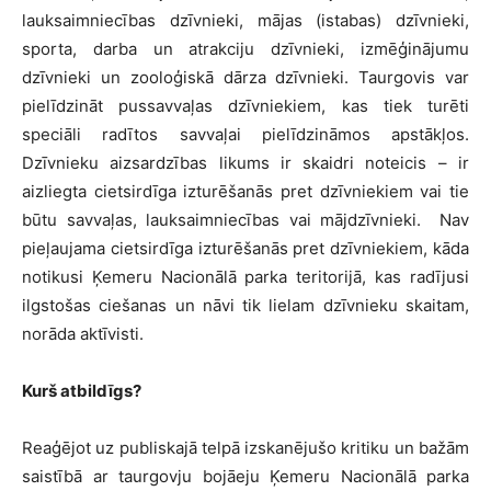
lauksaimniecības dzīvnieki, mājas (istabas) dzīvnieki,
sporta, darba un atrakciju dzīvnieki, izmēģinājumu
dzīvnieki un zooloģiskā dārza dzīvnieki. Taurgovis var
pielīdzināt pussavvaļas dzīvniekiem, kas tiek turēti
speciāli radītos savvaļai pielīdzināmos apstākļos.
Dzīvnieku aizsardzības likums ir skaidri noteicis – ir
aizliegta cietsirdīga izturēšanās pret dzīvniekiem vai tie
būtu savvaļas, lauksaimniecības vai mājdzīvnieki. Nav
pieļaujama cietsirdīga izturēšanās pret dzīvniekiem, kāda
notikusi Ķemeru Nacionālā parka teritorijā, kas radījusi
ilgstošas ciešanas un nāvi tik lielam dzīvnieku skaitam,
norāda aktīvisti.
Kurš atbildīgs?
Reaģējot uz publiskajā telpā izskanējušo kritiku un bažām
saistībā ar taurgovju bojāeju Ķemeru Nacionālā parka