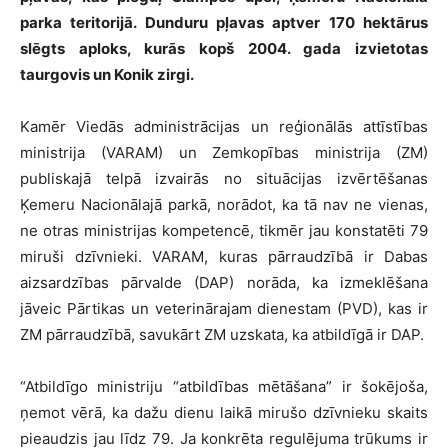
parka teritorijā. Dunduru pļavas aptver 170 hektārus
slēgts aploks, kurās kopš 2004. gada izvietotas
taurgovis un Konik zirgi.
Kamēr Viedās administrācijas un reģionālās attīstības
ministrija (VARAM) un Zemkopības ministrija (ZM)
publiskajā telpā izvairās no situācijas izvērtēšanas
Ķemeru Nacionālajā parkā, norādot, ka tā nav ne vienas,
ne otras ministrijas kompetencē, tikmēr jau konstatēti 79
miruši dzīvnieki. VARAM, kuras pārraudzībā ir Dabas
aizsardzības pārvalde (DAP) norāda, ka izmeklēšana
jāveic Pārtikas un veterinārajam dienestam (PVD), kas ir
ZM pārraudzībā, savukārt ZM uzskata, ka atbildīgā ir DAP.
“Atbildīgo ministriju “atbildības mētāšana” ir šokējoša,
ņemot vērā, ka dažu dienu laikā mirušo dzīvnieku skaits
pieaudzis jau līdz 79. Ja konkrēta regulējuma trūkums ir