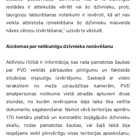
iestādes ir atteikušās vērtēt vai šo dzīvnieku, proti,
taurgovju labturēšanas noteikumi ir ievēroti, kā arī nav
veikta atbilstoša izmeklēšana šo dzīvnieku masveida
nāves cēloņu izvērtēšanai,” uzsvērts vēstulē.
A
izdomas par nelikumīgu dzīvnieka nonāvēšanu
Aktīvistu rīcībā ir informācija, kas rada pamatotas šaubas
par PVD veiktās pārbaudes pilnīgumu un faktiskās
situācijas vispusīgu izvērtējumu. Saskaņā ar video
ierakstiem no meža uzraudzības kamerām, PVD
amatpersonas notikuma vietā atradās aptuveni divas
stundas, no kurām ievērojama daļa laika tika veltīta
dokumentu sagatavošanai. Ņemot vērā teritorijas apmēru
170 hektāru platībā un konstatēto bojāgājušo dzīvnieku
skaitu, rodas pamatotas šaubas, vai šajā laikā bija
iespējams veikt pilnvērtīgu visas teritorijas apsekošanu,