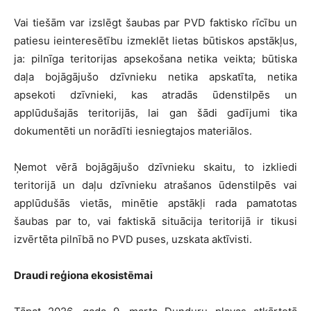
Vai tiešām var izslēgt šaubas par PVD faktisko rīcību un
patiesu ieinteresētību izmeklēt lietas būtiskos apstākļus,
ja: pilnīga teritorijas apsekošana netika veikta; būtiska
daļa bojāgājušo dzīvnieku netika apskatīta, netika
apsekoti dzīvnieki, kas atradās ūdenstilpēs un
applūdušajās teritorijās, lai gan šādi gadījumi tika
dokumentēti un norādīti iesniegtajos materiālos.
Ņemot vērā bojāgājušo dzīvnieku skaitu, to izkliedi
teritorijā un daļu dzīvnieku atrašanos ūdenstilpēs vai
applūdušās vietās, minētie apstākļi rada pamatotas
šaubas par to, vai faktiskā situācija teritorijā ir tikusi
izvērtēta pilnībā no PVD puses, uzskata aktīvisti.
D
raudi reģiona ekosistēmai