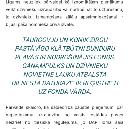
Līgums neuzliek pārvaldei kā iznomātājam pienākumu
veikt dzīvnieku uzraudzību vai nodrošināt to uzturēšanu,
jo dzīvnieku izmantošana zālāju apsaimniekošanai ir
bijusi paša nomnieka brīva izvēle.
TAURGOVJU UN KONIK ZIRGU
PASTĀVĪGO KLĀTBŪTNI DUNDURU
PĻAVĀS IR NODROŠINĀJIS FONDS,
GANĀMPULKS UN DZĪVNIEKU
NOVIETNE LAUKU ATBALSTA
DIENESTA DATUBĀZĒ IR REĢISTRĒTI
UZ FONDA VĀRDA.
Pārvalde skaidro, ka sabiedrībā paustie pieņēmumi par
nepietiekamu uzraudzību no valsts iestādes puses
neizriet no tiesiskā regulējuma, jo DAP loma šajā