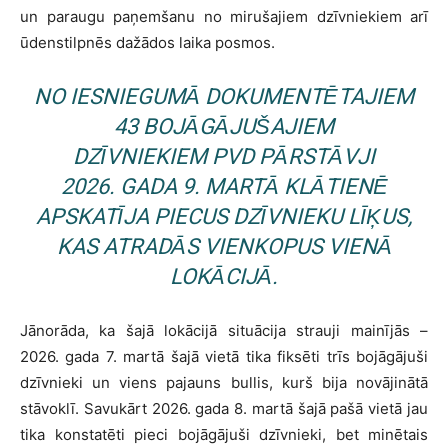
un paraugu paņemšanu no mirušajiem dzīvniekiem arī
ūdenstilpnēs dažādos laika posmos.
NO IESNIEGUMĀ DOKUMENTĒTAJIEM
43 BOJĀGĀJUŠAJIEM
DZĪVNIEKIEM PVD PĀRSTĀVJI
2026. GADA 9. MARTĀ KLĀTIENĒ
APSKATĪJA PIECUS DZĪVNIEKU LĪĶUS,
KAS ATRADĀS VIENKOPUS VIENĀ
LOKĀCIJĀ.
Jānorāda, ka šajā lokācijā situācija strauji mainījās –
2026. gada 7. martā šajā vietā tika fiksēti trīs bojāgājuši
dzīvnieki un viens pajauns bullis, kurš bija novājinātā
stāvoklī. Savukārt 2026. gada 8. martā šajā pašā vietā jau
tika konstatēti pieci bojāgājuši dzīvnieki, bet minētais