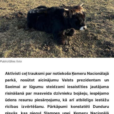
Publicitātes foto
Aktīvisti ceļ trauksmi par notiekošo Ķemeru Nacionālajā
parkā, nosūtot aicinājumu Valsts prezidentam un
Saeimai ar lūgumu steidzami iesaistīties jautājuma
risināšanā par masveida dzīvnieku bojāeju, iespējamo
ūdens resursu piesārņojumu, kā arī atbildīgo iestāžu
rīcības izvērtēšanu.
Pārkāpumi konstatēti Dunduru
pļavās, kas pieguļ Slampes upei, Ķemeru Nacionālā