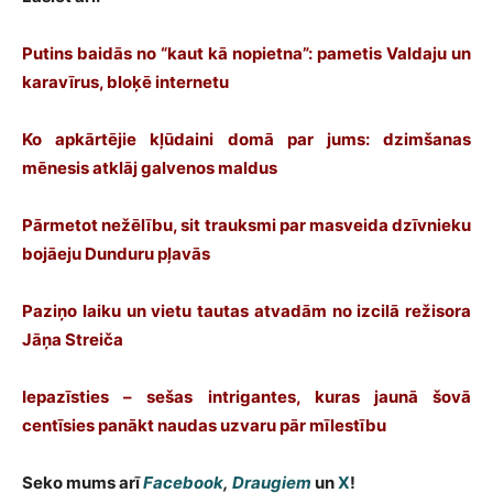
Putins baidās no “kaut kā nopietna”: pametis Valdaju un
karavīrus, bloķē internetu
Ko apkārtējie kļūdaini domā par jums: dzimšanas
mēnesis atklāj galvenos maldus
Pārmetot nežēlību, sit trauksmi par masveida dzīvnieku
bojāeju Dunduru pļavās
Paziņo laiku un vietu tautas atvadām no izcilā režisora
Jāņa Streiča
Iepazīsties – sešas intrigantes, kuras jaunā šovā
centīsies panākt naudas uzvaru pār mīlestību
Seko mums arī
Facebook
,
Draugiem
un
X
!