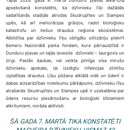
Tāpat 2026. gada 9. marta Dunduru pļavas atkārtotā
apsekošanā konstatēts, ka dzīvnieku līķi dažādās
sadalīšanās stadijās atrodas Skudrupītes un Slampes
upēs, kā arī meliorācijas grāvjos, radot bioloģisku
katastrofu un tiešus draudus reģiona ekosistēmai.
Atbildība par dzīvnieku līķu obligātu utilizāciju piekrīt
Ķemeru Nacionālā parka fondam, kura pārraudzībā ir
Dunduru pļavas un tajās ievestie dzīvnieki – taurgovis un
zirgi. Pastāv šaubas, vai veikta pilnīga visa mirušo
dzīvnieku apskate, lai izslēgtu infekcijas slimību
izplatības draudus. Līķu pūšana atklātā vidē un ūdenī ir
dabas aizsardzības noteikumu pārkāpums, dzīvnieku līķu
atrašanās Skudrupītes un Slampes upē ir uzskatāma par
ūdens resursu piesārņošanu ar bioloģiski bīstamiem
atkritumiem, norāda aktīvisti.
ŠĀ GADA 7. MARTĀ TIKA KONSTATĒTI