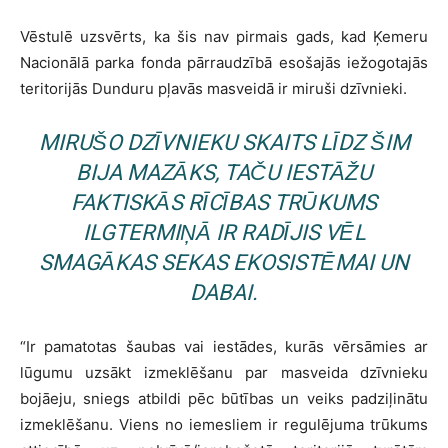
Vēstulē uzsvērts, ka šis nav pirmais gads, kad Ķemeru
Nacionālā parka fonda pārraudzībā esošajās iežogotajās
teritorijās Dunduru pļavās masveidā ir miruši dzīvnieki.
MIRUŠO DZĪVNIEKU SKAITS LĪDZ ŠIM
BIJA MAZĀKS, TAČU IESTĀŽU
FAKTISKĀS RĪCĪBAS TRŪKUMS
ILGTERMIŅĀ IR RADĪJIS VĒL
SMAGĀKAS SEKAS EKOSISTĒMAI UN
DABAI.
“Ir pamatotas šaubas vai iestādes, kurās vērsāmies ar
lūgumu uzsākt izmeklēšanu par masveida dzīvnieku
bojāeju, sniegs atbildi pēc būtības un veiks padziļinātu
izmeklēšanu. Viens no iemesliem ir regulējuma trūkums