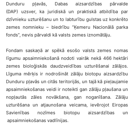
Dunduru pļavās, Dabas aizsardzības pārvalde
(DAP) uzsver, ka juridiskā un praktiskā atbildība par
dzīvnieku uzturēšanu un to labturību gulstas uz konkrēto
zemes nomnieku – biedrību “Ķemeru Nacionālā parka
fonds”, nevis pārvaldi kā valsts zemes iznomātāju.
Fondam saskaņā ar spēkā esošo valsts zemes nomas
līgumu apsaimniekošanā nodoti vairāk nekā 466 hektāri
zemes bioloģiskās daudzveidības uzturēšanai zālājos.
Līguma mērķis ir nodrošināt zālāju biotopu aizsardzību
Dunduru pļavās un citās teritorijās, un tajā kā pieļaujamie
apsaimniekošanas veidi ir noteikti gan zālāju pļaušana un
nopļautās zāles novākšana, gan noganīšana. Zālāju
uzturēšana un atjaunošana veicama, ievērojot Eiropas
Savienības nozīmes biotopu aizsardzības un
apsaimniekošanas vadlīnijas.