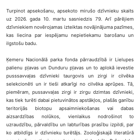
Turpinot apsekošanu, apsekoto mirušo dzīvnieku skaits
uz 2026. gada 10. martu sasniedzis 79. Arī pārējiem
dzīvniekiem novērojamas izteiktas novājinājuma pazīmes,
kas liecina par iespējamu nepietiekamu barošanu un
ilgstošu badu.
Ķemeru Nacionālā parka fonda pārraudzībā ir Lielupes
palienu pļavas un Dunduru pļavas un to aplokā ievestie
pusssavvaļas dzīvnieki taurgovis un zirgi ir cilvēka
selekcionēti un ir tieši atkarīgi no cilvēka aprūpes. Tā,
piemēram, pussavvaļas zirgi ir zirgu dzimtas dzīvnieki,
kas tiek turēti dabai pietuvinātos apstākļos, plašās ganību
teritorijās biotopu apsaimniekošanas vai dabas
aizsardzības nolūkos, vienlaikus nodrošinot to
uzraudzību, pārvaldību un labturības prasību izpildi, par
ko atbildīgs ir dzīvnieku turētājs. Zooloģiskajā literatūrā