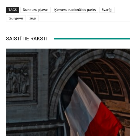
TAGS
Dunduru pļavas
Ķemeru nacionālais parks
Svarīgi
taurgovis
zirgi
SAISTĪTIE RAKSTI