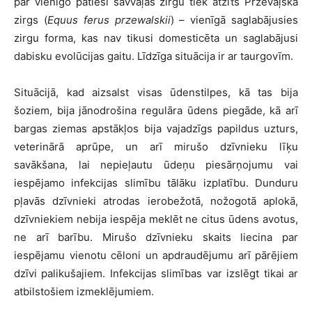
par vienīgo patiesi savvaļas zirgu tiek atzīts Prževaļska
zirgs (
Equus ferus przewalskii
) – vienīgā saglabājusies
zirgu forma, kas nav tikusi domesticēta un saglabājusi
dabisku evolūcijas gaitu. Līdzīga situācija ir ar taurgovīm.
Situācijā, kad aizsalst visas ūdenstilpes, kā tas bija
šoziem, bija jānodrošina regulāra ūdens piegāde, kā arī
bargas ziemas apstākļos bija vajadzīgs papildus uzturs,
veterinārā aprūpe, un arī mirušo dzīvnieku līķu
savākšana, lai nepieļautu ūdeņu piesārņojumu vai
iespējamo infekcijas slimību tālāku izplatību. Dunduru
pļavās dzīvnieki atrodas ierobežotā, nožogotā aplokā,
dzīvniekiem nebija iespēja meklēt ne citus ūdens avotus,
ne arī barību. Mirušo dzīvnieku skaits liecina par
iespējamu vienotu cēloni un apdraudējumu arī pārējiem
dzīvi palikušajiem. Infekcijas slimības var izslēgt tikai ar
atbilstošiem izmeklējumiem.