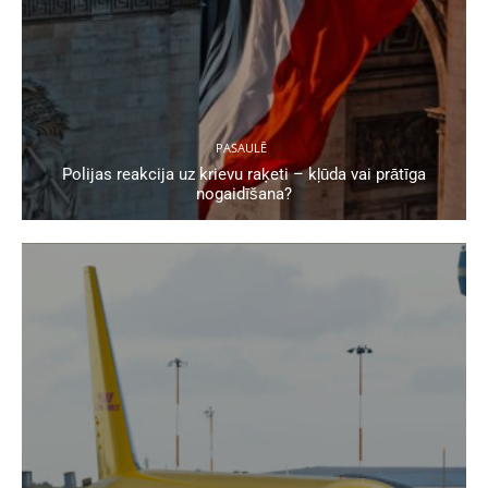
PASAULĒ
Polijas reakcija uz krievu raķeti – kļūda vai prātīga
nogaidīšana?