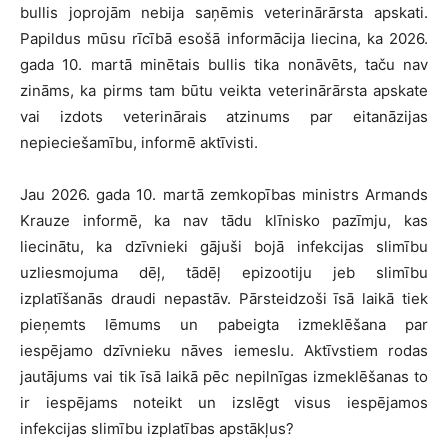
bullis joprojām nebija saņēmis veterinārārsta apskati.
Papildus mūsu rīcībā esošā informācija liecina, ka 2026.
gada 10. martā minētais bullis tika nonāvēts, taču nav
zināms, ka pirms tam būtu veikta veterinārārsta apskate
vai izdots veterinārais atzinums par eitanāzijas
nepieciešamību, informē aktīvisti.
Jau 2026. gada 10. martā zemkopības ministrs Armands
Krauze informē, ka nav tādu klīnisko pazīmju, kas
liecinātu, ka dzīvnieki gājuši bojā infekcijas slimību
uzliesmojuma dēļ, tādēļ epizootiju jeb slimību
izplatīšanās draudi nepastāv. Pārsteidzoši īsā laikā tiek
pieņemts lēmums un pabeigta izmeklēšana par
iespējamo dzīvnieku nāves iemeslu. Aktīvstiem rodas
jautājums vai tik īsā laikā pēc nepilnīgas izmeklēšanas to
ir iespējams noteikt un izslēgt visus iespējamos
infekcijas slimību izplatības apstākļus?