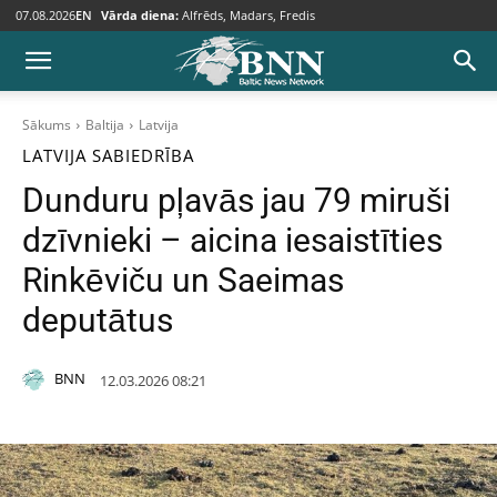
07.08.2026
EN
Vārda diena:
Alfrēds, Madars, Fredis
Sākums
Baltija
Latvija
LATVIJA
SABIEDRĪBA
Dunduru pļavās jau 79 miruši
dzīvnieki – aicina iesaistīties
Rinkēviču un Saeimas
deputātus
BNN
12.03.2026 08:21