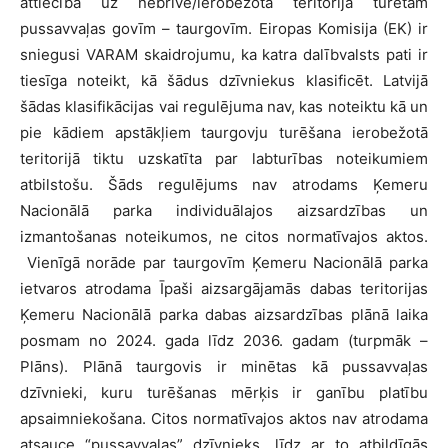
attiecībā uz nebrīvē/ierobežotā teritorijā turētām
pussavvaļas govīm – taurgovīm. Eiropas Komisija (EK) ir
sniegusi VARAM skaidrojumu, ka katra dalībvalsts pati ir
tiesīga noteikt, kā šādus dzīvniekus klasificēt. Latvijā
šādas klasifikācijas vai regulējuma nav, kas noteiktu kā un
pie kādiem apstākļiem taurgovju turēšana ierobežotā
teritorijā tiktu uzskatīta par labturības noteikumiem
atbilstošu. Šāds regulējums nav atrodams Ķemeru
Nacionālā parka individuālajos aizsardzības un
izmantošanas noteikumos, ne citos normatīvajos aktos.
Vienīgā norāde par taurgovīm Ķemeru Nacionālā parka
ietvaros atrodama Īpaši aizsargājamās dabas teritorijas
Ķemeru Nacionālā parka dabas aizsardzības plānā laika
posmam no 2024. gada līdz 2036. gadam (turpmāk –
Plāns). Plānā taurgovis ir minētas kā pussavvaļas
dzīvnieki, kuru turēšanas mērķis ir ganību platību
apsaimniekošana. Citos normatīvajos aktos nav atrodama
atsauce “pussavvaļas” dzīvnieks, līdz ar to atbildīgās