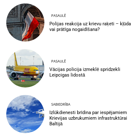
PASAULĒ
Polijas reakcija uz krievu raķeti – kļūda
vai prātīga nogaidīšana?
PASAULĒ
Vācijas policija izmeklē spridzekli
Leipcigas lidostā
SABIEDRĪBA
Izlūkdienesti brīdina par iespējamiem
Krievijas uzbrukumiem infrastruktūrai
Baltijā