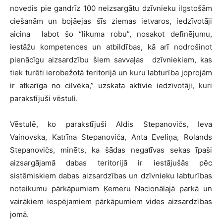
novedis pie gandrīz 100 neizsargātu dzīvnieku ilgstošām
ciešanām un bojāejas šīs ziemas ietvaros, iedzīvotāji
aicina labot šo “likuma robu”, nosakot definējumu,
iestāžu kompetences un atbildības, kā arī nodrošinot
pienācīgu aizsardzību šiem savvaļas dzīvniekiem, kas
tiek turēti ierobežotā teritorijā un kuru labturība joprojām
ir atkarīga no cilvēka,” uzskata aktīvie iedzīvotāji, kuri
parakstījuši vēstuli.
Vēstulē, ko parakstījuši Aldis Stepanovičs, Ieva
Vainovska, Katrīna Stepanoviča, Anta Eveliņa, Rolands
Stepanovičs, minēts, ka šādas negatīvas sekas īpaši
aizsargājamā dabas teritorijā ir iestājušās pēc
sistēmiskiem dabas aizsardzības un dzīvnieku labturības
noteikumu pārkāpumiem Ķemeru Nacionālajā parkā un
vairākiem iespējamiem pārkāpumiem vides aizsardzības
jomā.