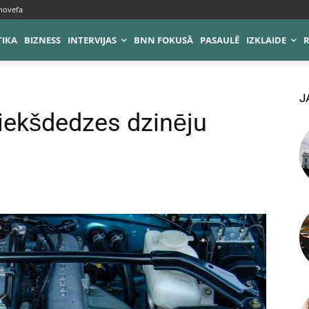
novefa
TIKA
BIZNESS
INTERVIJAS
BNN FOKUSĀ
PASAULĒ
IZKLAIDE
J
 iekšdedzes dzinēju