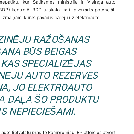
nepatiku, kur Satiksmes ministrija ir Visinga auto
BDP) kontrolē. BDP uzskata, ka ir aizskarts potenciāli
ar izmaiņām, kuras pavadīs pāreju uz elektroauto.
DZINĒJU RAŽOŠANAS
ANA BŪS BEIGAS
KAS SPECIALIZĒJAS
INĒJU AUTO REZERVES
Ā, JO ELEKTROAUTO
KĀ DAĻA ŠO PRODUKTU
S NEPIECIEŠAMI.
u auto lielvalstu prasīto kompromisu. EP atteicies atvērt