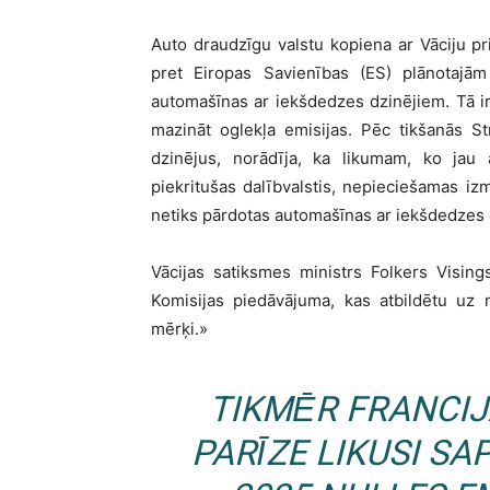
Auto draudzīgu valstu kopiena ar Vāciju pr
pret Eiropas Savienības (ES) plānotajā
automašīnas ar iekšdedzes dzinējiem. Tā i
mazināt oglekļa emisijas. Pēc tikšanās St
dzinējus, norādīja, ka likumam, ko jau a
piekritušas dalībvalstis, nepieciešamas i
netiks pārdotas automašīnas ar iekšdedzes 
Vācijas satiksmes ministrs Folkers Vising
Komisijas piedāvājuma, kas atbildētu uz
mērķi.»
TIKMĒR FRANCIJ
PARĪZE LIKUSI SA