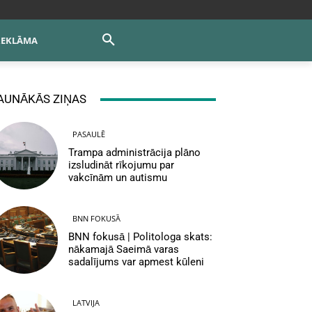
REKLĀMA
AUNĀKĀS ZIŅAS
PASAULĒ
Trampa administrācija plāno
izsludināt rīkojumu par
vakcīnām un autismu
BNN FOKUSĀ
BNN fokusā | Politologa skats:
nākamajā Saeimā varas
sadalījums var apmest kūleni
LATVIJA