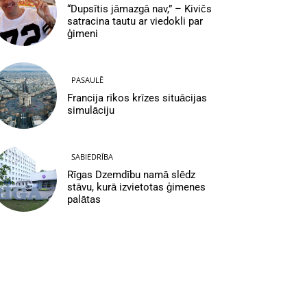
“Dupsītis jāmazgā nav,” – Kivičs
satracina tautu ar viedokli par
ģimeni
PASAULĒ
Francija rīkos krīzes situācijas
simulāciju
SABIEDRĪBA
Rīgas Dzemdību namā slēdz
stāvu, kurā izvietotas ģimenes
palātas