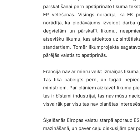
pārskatīšanai pērn apstiprināto likuma tekst
EP vēlēšanas. Visings norādīja, ka EK pr
norādīja, ka piedāvājums izveidot darba g
degvielām un pārskatīt likumu, neapmieri
atsevišķu likumu, kas attiektos uz sintētis
standartiem. Tomēr likumprojekta sagatavo
pārējās valstis to apstiprinās.
Francija nav ar mieru veikt izmaiņas likumā
Tas tika pabeigts pērn, un tagad nepieci
ministriem. Par plāniem aizkavēt likuma pi
tas ir bīstami industrijai, tas nav mūsu nac
visvairāk par visu tas nav planētas interesēs
Šķelšanās Eiropas valstu starpā apdraud ES 
mazināšanā, un paver ceļu diskusijām par po