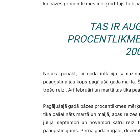
ka bāzes procentlikmes mērķrādītājs tiek pa
TAS IR AU
PROCENTLIKME
20
Nolūkā panākt, lai gada inflācija samazi
paaugstina jau kopš pagājušā gada marta. Š
trešo reizi. Arī februārī un martā tas tika p
Pagājušajā gadā bāzes procentlikmes mērķrā
tika palielināts martā un maijā, abas reizes
jūlijā, septembrī un novembrī katru reizi t
paaugstinājums. Pērnā gada nogalē, decembr