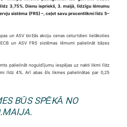
līdz 3,75%. Dienu iepriekš, 3. maijā, līdzīgu lēmumu
rvju sistēma (FRS) –, ceļot savu procentlikmi līdz 5–
ropas un ASV biržās akciju cenas ceturtdien lielākoties
ie ECB un ASV FRS sistēmas lēmumi palielināt bāzes
ts palielināt noguldījumu iespējas uz nakti likmi līdz
i līdz 4%. Arī abas šīs likmes palielinātas par 0,25
MES BŪS SPĒKĀ NO
.MAIJA.