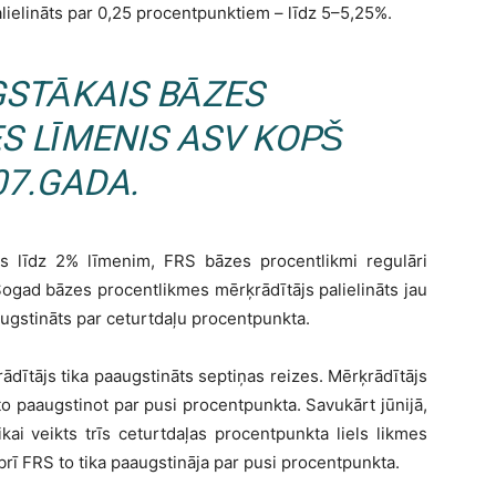
lielināts par 0,25 procentpunktiem – līdz 5–5,25%.
GSTĀKAIS BĀZES
S LĪMENIS ASV KOPŠ
07.GADA.
nās līdz 2% līmenim, FRS bāzes procentlikmi regulāri
ogad bāzes procentlikmes mērķrādītājs palielināts jau
aaugstināts par ceturtdaļu procentpunkta.
dītājs tika paaugstināts septiņas reizes. Mērķrādītājs
 to paaugstinot par pusi procentpunkta. Savukārt jūnijā,
ikai veikts trīs ceturtdaļas procentpunkta liels likmes
ī FRS to tika paaugstināja par pusi procentpunkta.