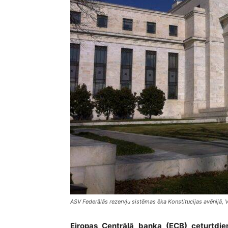
ASV Federālās rezervju sistēmas ēka Konstitucijas avēnijā, V
Eiropas Centrālā banka (ECB) ceturtdie