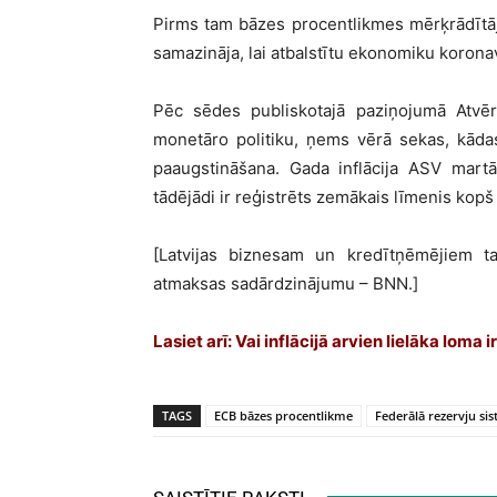
Pirms tam bāzes procentlikmes mērķrādītāj
samazināja, lai atbalstītu ekonomiku koronav
Pēc sēdes publiskotajā paziņojumā Atvēr
monetāro politiku, ņems vērā sekas, kāda
paaugstināšana. Gada inflācija ASV martā
tādējādi ir reģistrēts zemākais līmenis kopš
[Latvijas biznesam un kredītņēmējiem t
atmaksas sadārdzinājumu – BNN.]
Lasiet arī:
Vai inflācijā arvien lielāka lo
TAGS
ECB bāzes procentlikme
Federālā rezervju si