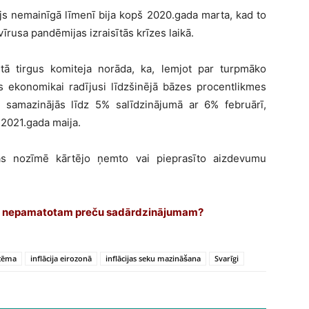
s nemainīgā līmenī bija kopš 2020.gada marta, kad to
īrusa pandēmijas izraisītās krīzes laikā.
tā tirgus komiteja norāda, ka, lemjot par turpmāko
s ekonomikai radījusi līdzšinējā bāzes procentlikmes
 samazinājās līdz 5% salīdzinājumā ar 6% februārī,
 2021.gada maija.
as nozīmē kārtējo ņemto vai pieprasīto aizdevumu
ma ir nepamatotam preču sadārdzinājumam?
stēma
inflācija eirozonā
inflācijas seku mazināšana
Svarīgi