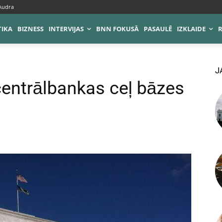
 Audra
TIKA
BIZNESS
INTERVIJAS
BNN FOKUSĀ
PASAULĒ
IZKLAIDE
J
entrālbankas ceļ bāzes