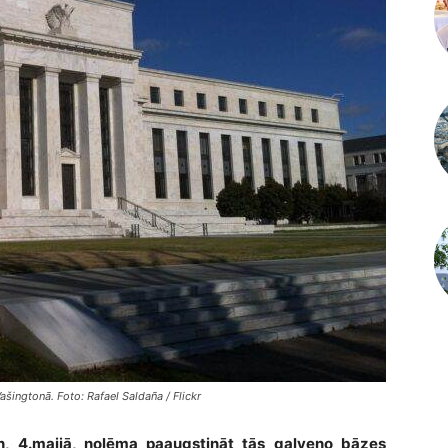
ašingtonā. Foto: Rafael Saldaña / Flickr
n, 4.maijā, nolēma paaugstināt tās galveno bāzes