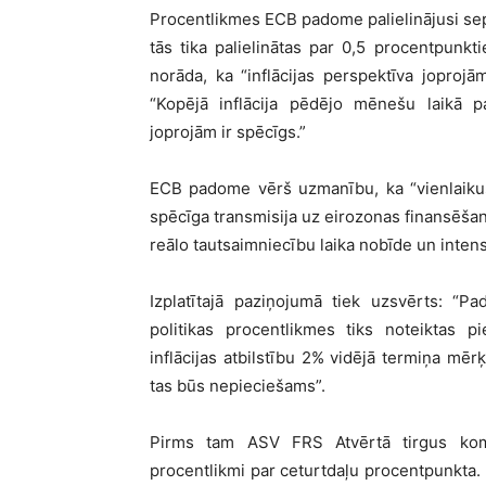
Procentlikmes ECB padome palielinājusi sep
tās tika palielinātas par 0,5 procentpun
norāda, ka “inflācijas perspektīva joprojā
“Kopējā inflācija pēdējo mēnešu laikā 
joprojām ir spēcīgs.”
ECB padome vērš uzmanību, ka “vienlaikus
spēcīga transmisija uz eirozonas finansēša
reālo tautsaimniecību laika nobīde un intens
Izplatītajā paziņojumā tiek uzsvērts: “
politikas procentlikmes tiks noteiktas pi
inflācijas atbilstību 2% vidējā termiņa mērķ
tas būs nepieciešams”.
Pirms tam ASV FRS Atvērtā tirgus komi
procentlikmi par ceturtdaļu procentpunkta. 