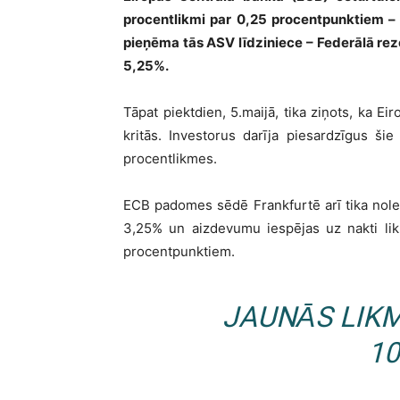
procentlikmi par 0,25 procentpunktiem – 
pieņēma tās ASV līdziniece – Federālā reze
5,25%.
Tāpat piektdien, 5.maijā, tika ziņots, ka Ei
kritās. Investorus darīja piesardzīgus š
procentlikmes.
ECB padomes sēdē Frankfurtē arī tika nolem
3,25% un aizdevumu iespējas uz nakti likm
procentpunktiem.
JAUNĀS LIK
10