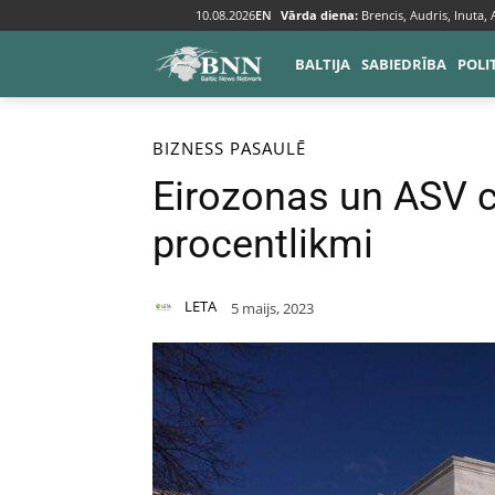
10.08.2026
EN
Vārda diena:
Brencis, Audris, Inuta,
BALTIJA
SABIEDRĪBA
POLI
Sākums
Bizness
BIZNESS
PASAULĒ
Eirozonas un ASV c
procentlikmi
LETA
5 maijs, 2023