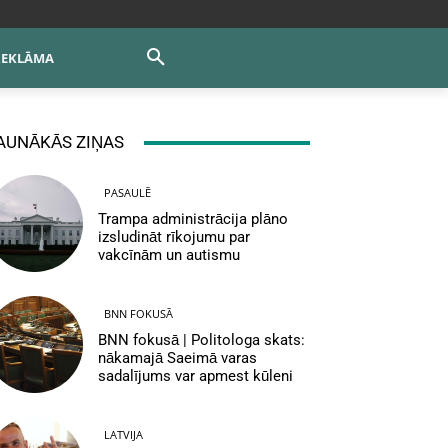
REKLĀMA
AUNĀKĀS ZIŅAS
PASAULĒ
Trampa administrācija plāno
izsludināt rīkojumu par
vakcīnām un autismu
BNN FOKUSĀ
BNN fokusā | Politologa skats:
nākamajā Saeimā varas
sadalījums var apmest kūleni
LATVIJA