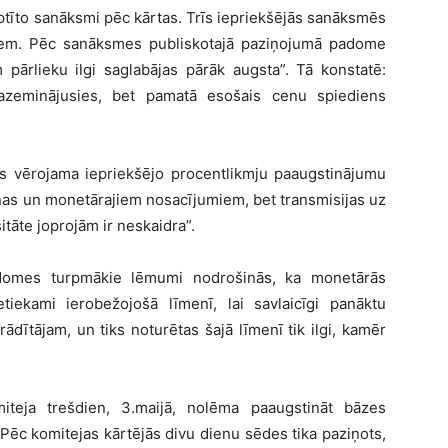
tīto sanāksmi pēc kārtas. Trīs iepriekšējās sanāksmēs
ktiem. Pēc sanāksmes publiskotajā paziņojumā padome
m pārlieku ilgi saglabājas pārāk augsta”. Tā konstatē:
pazeminājusies, bet pamatā esošais cenu spiediens
 vērojama iepriekšējo procentlikmju paaugstinājumu
nas un monetārajiem nosacījumiem, bet transmisijas uz
itāte joprojām ir neskaidra”.
Padomes turpmākie lēmumi nodrošinās, ka monetārās
etiekami ierobežojošā līmenī, lai savlaicīgi panāktu
rādītājam, un tiks noturētas šajā līmenī tik ilgi, kamēr
teja trešdien, 3.maijā, nolēma paaugstināt bāzes
Pēc komitejas kārtējās divu dienu sēdes tika paziņots,