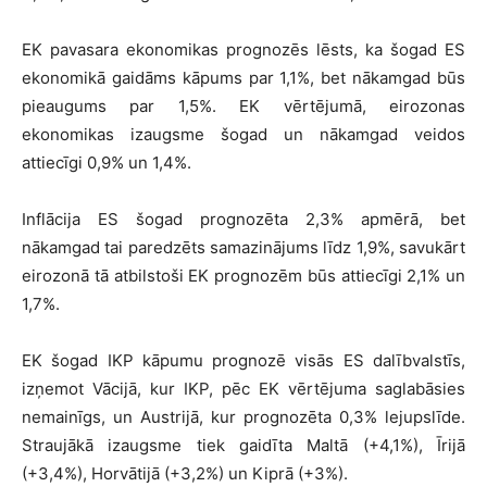
EK pavasara ekonomikas prognozēs lēsts, ka šogad ES
ekonomikā gaidāms kāpums par 1,1%, bet nākamgad būs
pieaugums par 1,5%. EK vērtējumā, eirozonas
ekonomikas izaugsme šogad un nākamgad veidos
attiecīgi 0,9% un 1,4%.
Inflācija ES šogad prognozēta 2,3% apmērā, bet
nākamgad tai paredzēts samazinājums līdz 1,9%, savukārt
eirozonā tā atbilstoši EK prognozēm būs attiecīgi 2,1% un
1,7%.
EK šogad IKP kāpumu prognozē visās ES dalībvalstīs,
izņemot Vācijā, kur IKP, pēc EK vērtējuma saglabāsies
nemainīgs, un Austrijā, kur prognozēta 0,3% lejupslīde.
Straujākā izaugsme tiek gaidīta Maltā (+4,1%), Īrijā
(+3,4%), Horvātijā (+3,2%) un Kiprā (+3%).