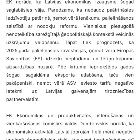
EK norāda, ka Latvijas ekonomikas izaugsme šogad
saglabāsies vāja. Paredzams, ka nedaudz paātrināsies
iedzīvotāju patēriņš, ņemot vērā ienākumu palielināšanos
saistībā ar nodokļu reformu. Vienlaikus pieaugošā
nenoteiktība sarežģītajā ģeopolitiskajā kontekstā veicinās
uzkrājumu veidošanu. Tāpat tiek prognozēts, ka
2025.gadā palielināsies investīcijas, ņemot vērā Eiropas
Savienības (ES) līdzekļu pieplūdumu un tēriņu kāpumu
aizsardzības nozarē. Pēc krituma iepriekšējos gados
šogad sagaidāma eksporta atlabšana, taču vien
pakāpeniski, ņemot vērā ASV ieviesto tarifu negatīvo
ietekmi uz Latvijas galvenajām tirdzniecības
partnervalstīm.
EK Ekonomikas un produktivitātes, īstenošanas un
vienkāršošanas komisārs Valdis Dombrovskis norāda, ka
ekonomisko aktivitāti Latvijā joprojām lielā mērā negatīvi
ietekmē ģeopolitiskie riski, izaugsmi ierobežojušas arī