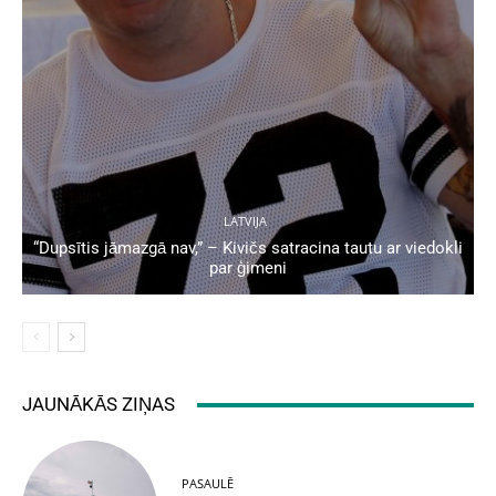
LATVIJA
“Dupsītis jāmazgā nav,” – Kivičs satracina tautu ar viedokli
par ģimeni
JAUNĀKĀS ZIŅAS
PASAULĒ