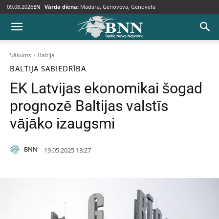
09.08.2026
EN
Vārda diena:
Madara, Genoveva, Genovefa
Sākums
Baltija
BALTIJA
SABIEDRĪBA
EK Latvijas ekonomikai šogad
prognozē Baltijas valstīs
vājāko izaugsmi
BNN
19.05.2025 13:27