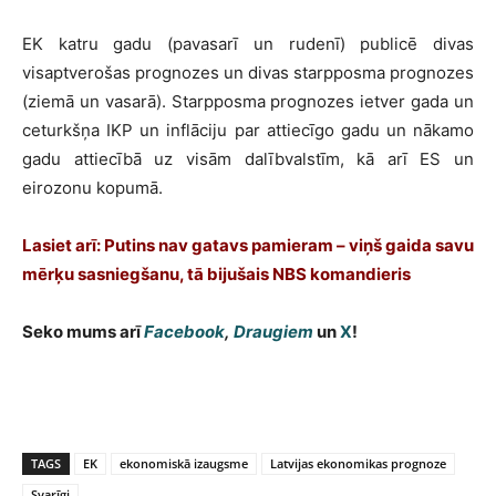
EK katru gadu (pavasarī un rudenī) publicē divas
visaptverošas prognozes un divas starpposma prognozes
(ziemā un vasarā). Starpposma prognozes ietver gada un
ceturkšņa IKP un inflāciju par attiecīgo gadu un nākamo
gadu attiecībā uz visām dalībvalstīm, kā arī ES un
eirozonu kopumā.
Lasiet arī: Putins nav gatavs pamieram – viņš gaida savu
mērķu sasniegšanu, tā bijušais NBS komandieris
Seko mums arī
Facebook
,
Draugiem
un
X
!
TAGS
EK
ekonomiskā izaugsme
Latvijas ekonomikas prognoze
Svarīgi