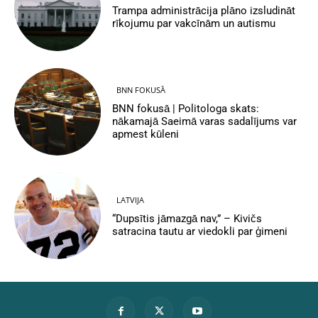
Trampa administrācija plāno izsludināt
rīkojumu par vakcīnām un autismu
BNN FOKUSĀ
BNN fokusā | Politologa skats:
nākamajā Saeimā varas sadalījums var
apmest kūleni
LATVIJA
“Dupsītis jāmazgā nav,” – Kivičs
satracina tautu ar viedokli par ģimeni