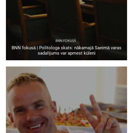
BNN FOKUSĀ
BNN fokusā | Politologa skats: nākamajā Saeimā varas
sadalījums var apmest kūleni