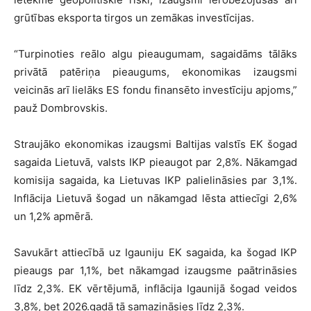
grūtības eksporta tirgos un zemākas investīcijas.
“Turpinoties reālo algu pieaugumam, sagaidāms tālāks
privātā patēriņa pieaugums, ekonomikas izaugsmi
veicinās arī lielāks ES fondu finansēto investīciju apjoms,”
pauž Dombrovskis.
Straujāko ekonomikas izaugsmi Baltijas valstīs EK šogad
sagaida Lietuvā, valsts IKP pieaugot par 2,8%. Nākamgad
komisija sagaida, ka Lietuvas IKP palielināsies par 3,1%.
Inflācija Lietuvā šogad un nākamgad lēsta attiecīgi 2,6%
un 1,2% apmērā.
Savukārt attiecībā uz Igauniju EK sagaida, ka šogad IKP
pieaugs par 1,1%, bet nākamgad izaugsme paātrināsies
līdz 2,3%. EK vērtējumā, inflācija Igaunijā šogad veidos
3,8%, bet 2026.gadā tā samazināsies līdz 2,3%.