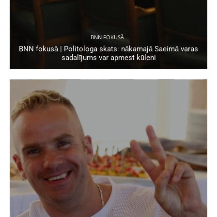
BNN FOKUSĀ
BNN fokusā | Politologa skats: nākamajā Saeimā varas
sadalījums var apmest kūleni