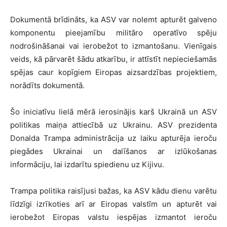
Dokumentā brīdināts, ka ASV var nolemt apturēt galveno
komponentu pieejamību militāro operatīvo spēju
nodrošināšanai vai ierobežot to izmantošanu. Vienīgais
veids, kā pārvarēt šādu atkarību, ir attīstīt nepieciešamās
spējas caur kopīgiem Eiropas aizsardzības projektiem,
norādīts dokumentā.
Šo iniciatīvu lielā mērā ierosinājis karš Ukrainā un ASV
politikas maiņa attiecībā uz Ukrainu. ASV prezidenta
Donalda Trampa administrācija uz laiku apturēja ieroču
piegādes Ukrainai un dalīšanos ar izlūkošanas
informāciju, lai izdarītu spiedienu uz Kijivu.
Trampa politika raisījusi bažas, ka ASV kādu dienu varētu
līdzīgi izrīkoties arī ar Eiropas valstīm un apturēt vai
ierobežot Eiropas valstu iespējas izmantot ieroču