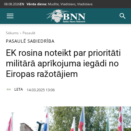
08.08.2026
EN
Vārda diena:
Mudīte, Vladislavs, Vladislava
Sākums
Pasaulē
PASAULĒ
SABIEDRĪBA
EK rosina noteikt par prioritāti
militārā aprīkojuma iegādi no
Eiropas ražotājiem
LETA
14.03.2025 13:06