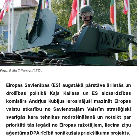
Foto: Evija Trifanova/LETA
Eiropas Savienības (ES) augstākā pārstāve ārlietās un
drošības politikā Kaja Kallasa un ES aizsardzības
komisārs Andrjus Kubiļus ierosinājuši mazināt Eiropas
valstu atkarību no Savienotajām Valstīm stratēģiski
svarīgās kara tehnikas nodrošināšanā un noteikt par
prioritāti tās iegādi no Eiropas ražotājiem, liecina ziņu
aģentūras DPA rīcībā nonākušais priekšlikuma projekts.