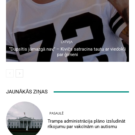
LATVIJA
“Dupsītis jāmazgā nav,” – Kivičs satracina tautu ar viedokli
par ģimeni
JAUNĀKĀS ZIŅAS
PASAULĒ
Trampa administrācija plāno izsludināt
rīkojumu par vakcīnām un autismu