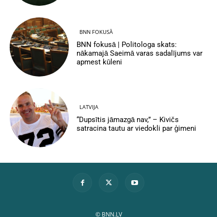
BNN FOKUSĀ
BNN fokusā | Politologa skats:
nākamajā Saeimā varas sadalījums var
apmest kūleni
LATVIJA
“Dupsītis jāmazgā nav,” – Kivičs
satracina tautu ar viedokli par ģimeni
© BNN.LV