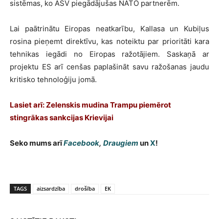
sistēmas, ko ASV piegādājušas NATO partnerēm.
Lai paātrinātu Eiropas neatkarību, Kallasa un Kubiļus
rosina pieņemt direktīvu, kas noteiktu par prioritāti kara
tehnikas iegādi no Eiropas ražotājiem. Saskaņā ar
projektu ES arī cenšas paplašināt savu ražošanas jaudu
kritisko tehnoloģiju jomā.
Lasiet arī:
Zelenskis mudina Trampu piemērot
stingrākas sankcijas Krievijai
Seko mums arī
Facebook
,
Draugiem
un
X
!
TAGS
aizsardzība
drošība
EK