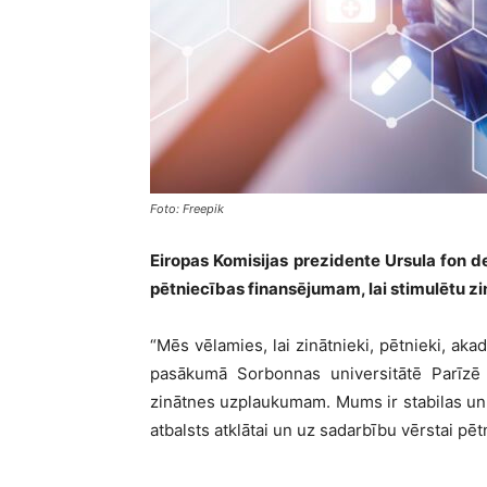
Foto: Freepik
Eiropas Komisijas prezidente Ursula fon de
pētniecības finansējumam, lai stimulētu zi
“Mēs vēlamies, lai zinātnieki, pētnieki, akad
pasākumā Sorbonnas universitātē Parīzē p
zinātnes uzplaukumam. Mums ir stabilas un n
atbalsts atklātai un uz sadarbību vērstai pēt