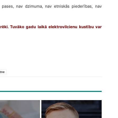
v pases, nav dzimuma, nav etniskās piederības, nav
grēki. Tuvāko gadu laikā elektrovilcienu kustību var
ātne