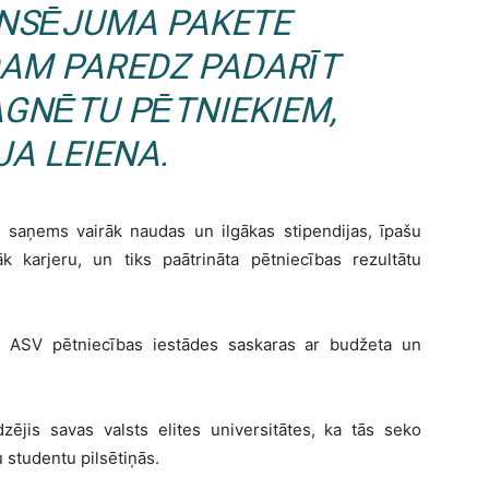
NSĒJUMA PAKETE
DAM PAREDZ PADARĪT
AGNĒTU PĒTNIEKIEM,
JA LEIENA.
ā, saņems vairāk naudas un ilgākas stipendijas, īpašu
 karjeru, un tiks paātrināta pētniecības rezultātu
d ASV pētniecības iestādes saskaras ar budžeta un
jis savas valsts elites universitātes, ka tās seko
u studentu pilsētiņās.