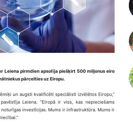
r Leiena pirmdien apsolīja piešķirt 500 miljonus eiro
nātniekus pārcelties uz Eiropu.
ēmiķi un augsti kvalificēti speciālisti izvēlētos Eiropu,”
avēstīja Leiena. “Eiropā ir viss, kas nepieciešams
oturīgas investīcijas. Mums ir infrastruktūra. Mums ir
niecībai.”