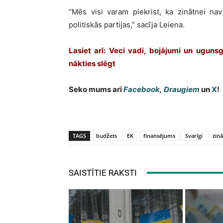
“Mēs visi varam piekrist, ka zinātnei na
politiskās partijas,” sacīja Leiena.
Lasiet arī: Veci vadi, bojājumi un uguns
nākties slēgt
Seko mums arī
Facebook
,
Draugiem
un
X
!
TAGS
budžets
EK
finansējums
Svarīgi
zin
SAISTĪTIE RAKSTI