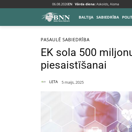
06.08.2026
EN
Vārda diena:
Askolds, Aisma
BALTIJA
SABIEDRĪBA
POLI
Sākums
Pasaulē
PASAULĒ
SABIEDRĪBA
EK sola 500 miljonu
piesaistīšanai
LETA
5 maijs, 2025