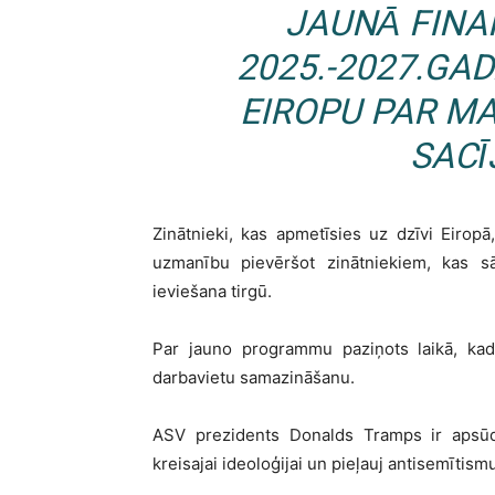
JAUNĀ FINA
2025.-2027.GA
EIROPU PAR M
SACĪ
Zinātnieki, kas apmetīsies uz dzīvi Eirop
uzmanību pievēršot zinātniekiem, kas sāk
ieviešana tirgū.
Par jauno programmu paziņots laikā, ka
darbavietu samazināšanu.
ASV prezidents Donalds Tramps ir apsūdzē
kreisajai ideoloģijai un pieļauj antisemītism