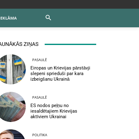
REKLĀMA
AUNĀKĀS ZIŅAS
PASAULĒ
Eiropas un Krievijas pārstāvji
slepeni sprieduši par kara
izbeigšanu Ukrainā
PASAULĒ
ES nodos peļņu no
iesaldētajiem Krievijas
aktīviem Ukrainai
POLITIKA