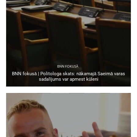
BNN FOKUSĀ
BNN fokusā | Politologa skats: nākamajā Saeimā varas
sadalījums var apmest kūleni