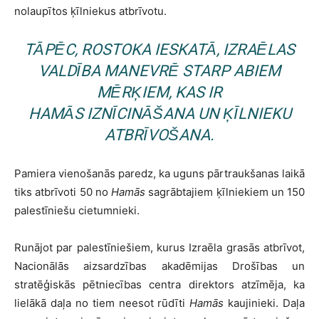
nolaupītos ķīlniekus atbrīvotu.
TĀPĒC, ROSTOKA IESKATĀ, IZRAĒLAS
VALDĪBA MANEVRĒ STARP ABIEM
MĒRĶIEM, KAS IR
HAMĀS
IZNĪCINĀŠANA UN ĶĪLNIEKU
ATBRĪVOŠANA.
Pamiera vienošanās paredz, ka uguns pārtraukšanas laikā
tiks atbrīvoti 50 no
Hamās
sagrābtajiem ķīlniekiem un 150
palestīniešu cietumnieki.
Runājot par palestīniešiem, kurus Izraēla grasās atbrīvot,
Nacionālās aizsardzības akadēmijas Drošības un
stratēģiskās pētniecības centra direktors atzīmēja, ka
lielākā daļa no tiem neesot rūdīti
Hamās
kaujinieki. Daļa