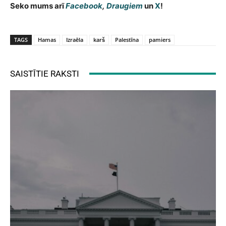
Seko mums arī
Facebook
,
Draugiem
un
X
!
TAGS
Hamas
Izraēla
karš
Palestīna
pamiers
SAISTĪTIE RAKSTI