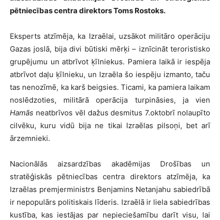
pētniecības centra direktors Toms Rostoks.
Eksperts atzīmēja, ka Izraēlai, uzsākot militāro operāciju
Gazas joslā, bija divi būtiski mērķi – iznīcināt teroristisko
grupējumu un atbrīvot ķīlniekus. Pamiera laikā ir iespēja
atbrīvot daļu ķīlnieku, un Izraēla šo iespēju izmanto, taču
tas nenozīmē, ka karš beigsies. Ticami, ka pamiera laikam
noslēdzoties, militārā operācija turpināsies, ja vien
Hamās
neatbrīvos vēl dažus desmitus 7.oktobrī nolaupīto
cilvēku, kuru vidū bija ne tikai Izraēlas pilsoņi, bet arī
ārzemnieki.
Nacionālās aizsardzības akadēmijas Drošības un
stratēģiskās pētniecības centra direktors atzīmēja, ka
Izraēlas premjerministrs Benjamins Netanjahu sabiedrībā
ir nepopulārs politiskais līderis. Izraēlā ir liela sabiedrības
kustība, kas iestājas par nepieciešamību darīt visu, lai