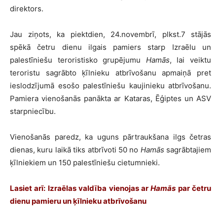
direktors.
Jau ziņots, ka piektdien, 24.novembrī, plkst.7 stājās
spēkā četru dienu ilgais pamiers starp Izraēlu un
palestīniešu teroristisko grupējumu
Hamās
, lai veiktu
teroristu sagrābto ķīlnieku atbrīvošanu apmaiņā pret
ieslodzījumā esošo palestīniešu kaujinieku atbrīvošanu.
Pamiera vienošanās panākta ar Kataras, Ēģiptes un ASV
starpniecību.
Vienošanās paredz, ka uguns pārtraukšana ilgs četras
dienas, kuru laikā tiks atbrīvoti 50 no
Hamās
sagrābtajiem
ķīlniekiem un 150 palestīniešu cietumnieki.
Lasiet arī: Izraēlas valdība vienojas ar
Hamās
par četru
dienu pamieru un ķīlnieku atbrīvošanu