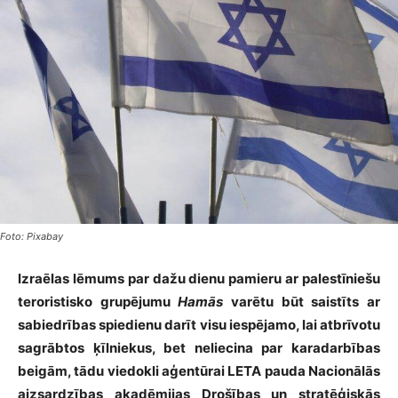
Foto: Pixabay
Izraēlas lēmums par dažu dienu pamieru ar palestīniešu
teroristisko grupējumu
Hamās
varētu būt saistīts ar
sabiedrības spiedienu darīt visu iespējamo, lai atbrīvotu
sagrābtos ķīlniekus, bet neliecina par karadarbības
beigām, tādu viedokli aģentūrai LETA pauda Nacionālās
aizsardzības akadēmijas Drošības un stratēģiskās