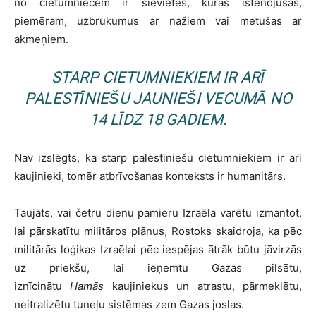
no cietumniecēm ir sievietes, kuras īstenojušas,
piemēram, uzbrukumus ar nažiem vai metušas ar
akmeņiem.
STARP CIETUMNIEKIEM IR ARĪ
PALESTĪNIEŠU JAUNIEŠI VECUMĀ NO
14 LĪDZ 18 GADIEM.
Nav izslēgts, ka starp palestīniešu cietumniekiem ir arī
kaujinieki, tomēr atbrīvošanas konteksts ir humanitārs.
Taujāts, vai četru dienu pamieru Izraēla varētu izmantot,
lai pārskatītu militāros plānus, Rostoks skaidroja, ka pēc
militārās loģikas Izraēlai pēc iespējas ātrāk būtu jāvirzās
uz priekšu, lai ieņemtu Gazas pilsētu,
iznīcinātu
Hamās
kaujiniekus un atrastu, pārmeklētu,
neitralizētu tuneļu sistēmas zem Gazas joslas.