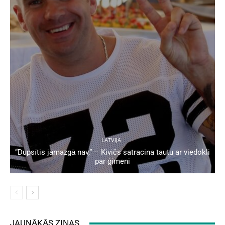
LATVIJA
“Dupsītis jāmazgā nav,” – Kivičs satracina tautu ar viedokli
par ģimeni
JAUNĀKĀS ZIŅAS