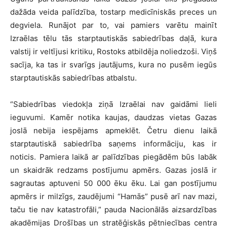
dažāda veida palīdzība, tostarp medicīniskās preces un
degviela. Runājot par to, vai pamiers varētu mainīt
Izraēlas tēlu tās starptautiskās sabiedrības daļā, kura
valstij ir veltījusi kritiku, Rostoks atbildēja noliedzoši. Viņš
sacīja, ka tas ir svarīgs jautājums, kura no pusēm iegūs
starptautiskās sabiedrības atbalstu.
“Sabiedrības viedokļa ziņā Izraēlai nav gaidāmi lieli
ieguvumi. Kamēr notika kaujas, daudzas vietas Gazas
joslā nebija iespējams apmeklēt. Četru dienu laikā
starptautiskā sabiedrība saņems informāciju, kas ir
noticis. Pamiera laikā ar palīdzības piegādēm būs labāk
un skaidrāk redzams postījumu apmērs. Gazas joslā ir
sagrautas aptuveni 50 000 ēku ēku. Lai gan postījumu
apmērs ir milzīgs, zaudējumi “Hamās” pusē arī nav mazi,
taču tie nav katastrofāli,” pauda Nacionālās aizsardzības
akadēmijas Drošības un stratēģiskās pētniecības centra