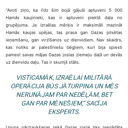
“Avoti ziņo, ka līdz šim bojā gājuši aptuveni 5 000
Hamās
kaujinieki, kas ir aptuveni piektā daļa no
grupējuma. Ja Izraēlas mērķis ir maksimāli mazināt
Hamās
kaujas spējas, tas prasa gan Gazas pilsētas
ieņemšanu, gan virzīšanos uz dienvidiem. Nav skaidrs,
kas notiks ar palestīniešu bēgļiem, kuri bija spiesti
pamest savas mājas Gazas joslas ziemeļu daļā un devās
uz dienvidu daļu. Tas ir skumjš stāts.
VISTICAMĀK, IZRAĒLAI MILITĀRĀ
OPERĀCIJA BŪS JĀTURPINA UN MĒS
NERUNĀJAM PAR NEDĒĻĀM, BET
GAN PAR MĒNEŠIEM,” SACĪJA
EKSPERTS.
Uguns pārtraukšanas laikā Gazas joslai tiks piegādāta