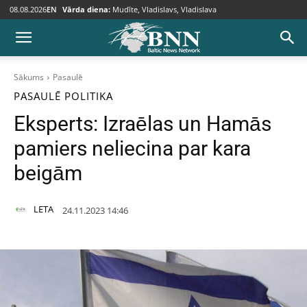
08.08.2026
EN
Vārda diena:
Mudīte, Vladislavs, Vladislava
Sākums
Pasaulē
PASAULĒ
POLITIKA
Eksperts: Izraēlas un Hamās
pamiers neliecina par kara
beigām
LETA
24.11.2023 14:46