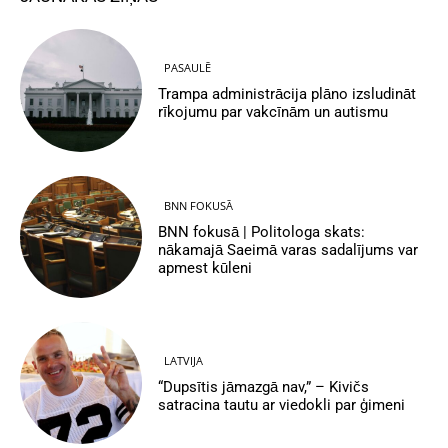
PASAULĒ
Trampa administrācija plāno izsludināt
rīkojumu par vakcīnām un autismu
BNN FOKUSĀ
BNN fokusā | Politologa skats:
nākamajā Saeimā varas sadalījums var
apmest kūleni
LATVIJA
“Dupsītis jāmazgā nav,” – Kivičs
satracina tautu ar viedokli par ģimeni