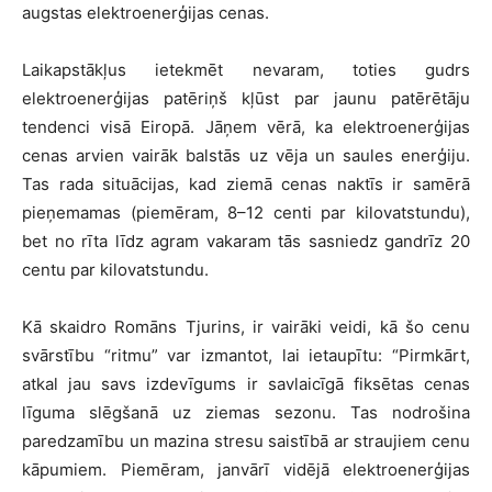
augstas elektroenerģijas cenas.
Laikapstākļus ietekmēt nevaram, toties gudrs
elektroenerģijas patēriņš kļūst par jaunu patērētāju
tendenci visā Eiropā. Jāņem vērā, ka elektroenerģijas
cenas arvien vairāk balstās uz vēja un saules enerģiju.
Tas rada situācijas, kad ziemā cenas naktīs ir samērā
pieņemamas (piemēram, 8–12 centi par kilovatstundu),
bet no rīta līdz agram vakaram tās sasniedz gandrīz 20
centu par kilovatstundu.
Kā skaidro Romāns Tjurins, ir vairāki veidi, kā šo cenu
svārstību “ritmu” var izmantot, lai ietaupītu: “Pirmkārt,
atkal jau savs izdevīgums ir savlaicīgā fiksētas cenas
līguma slēgšanā uz ziemas sezonu. Tas nodrošina
paredzamību un mazina stresu saistībā ar straujiem cenu
kāpumiem. Piemēram, janvārī vidējā elektroenerģijas