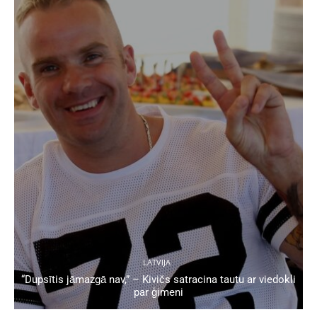
LATVIJA
“Dupsītis jāmazgā nav,” – Kivičs satracina tautu ar viedokli
par ģimeni