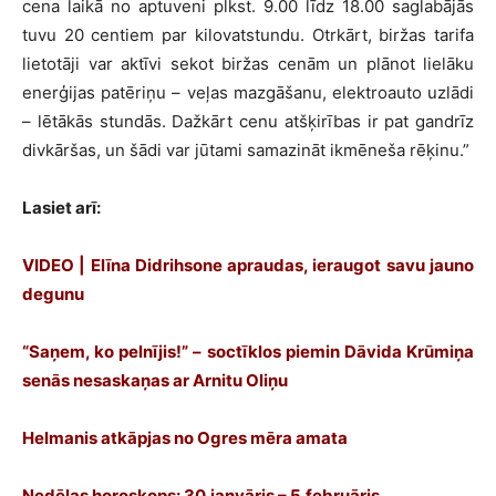
cena laikā no aptuveni plkst. 9.00 līdz 18.00 saglabājās
tuvu 20 centiem par kilovatstundu. Otrkārt, biržas tarifa
lietotāji var aktīvi sekot biržas cenām un plānot lielāku
enerģijas patēriņu – veļas mazgāšanu, elektroauto uzlādi
– lētākās stundās. Dažkārt cenu atšķirības ir pat gandrīz
divkāršas, un šādi var jūtami samazināt ikmēneša rēķinu.”
Lasiet arī:
VIDEO | Elīna Didrihsone apraudas, ieraugot savu jauno
degunu
“Saņem, ko pelnījis!” – soctīklos piemin Dāvida Krūmiņa
senās nesaskaņas ar Arnitu Oliņu
Helmanis atkāpjas no Ogres mēra amata
Nedēļas horoskops: 30.janvāris – 5.februāris