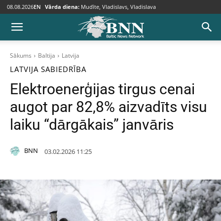
08.08.2026
EN
Vārda diena:
Mudīte, Vladislavs, Vladislava
Sākums
Baltija
Latvija
LATVIJA
SABIEDRĪBA
Elektroenerģijas tirgus cenai
augot par 82,8% aizvadīts visu
laiku “dārgākais” janvāris
BNN
03.02.2026 11:25