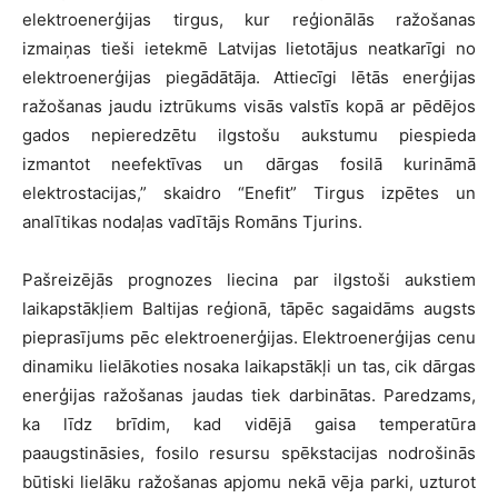
elektroenerģijas tirgus, kur reģionālās ražošanas
izmaiņas tieši ietekmē Latvijas lietotājus neatkarīgi no
elektroenerģijas piegādātāja. Attiecīgi lētās enerģijas
ražošanas jaudu iztrūkums visās valstīs kopā ar pēdējos
gados nepieredzētu ilgstošu aukstumu piespieda
izmantot neefektīvas un dārgas fosilā kurināmā
elektrostacijas,” skaidro “Enefit” Tirgus izpētes un
analītikas nodaļas vadītājs Romāns Tjurins.
Pašreizējās prognozes liecina par ilgstoši aukstiem
laikapstākļiem Baltijas reģionā, tāpēc sagaidāms augsts
pieprasījums pēc elektroenerģijas. Elektroenerģijas cenu
dinamiku lielākoties nosaka laikapstākļi un tas, cik dārgas
enerģijas ražošanas jaudas tiek darbinātas. Paredzams,
ka līdz brīdim, kad vidējā gaisa temperatūra
paaugstināsies, fosilo resursu spēkstacijas nodrošinās
būtiski lielāku ražošanas apjomu nekā vēja parki, uzturot