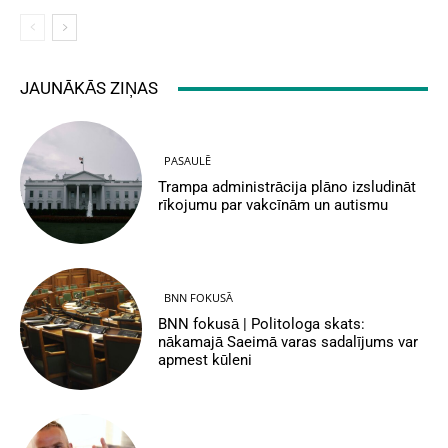
JAUNĀKĀS ZIŅAS
PASAULĒ
Trampa administrācija plāno izsludināt
rīkojumu par vakcīnām un autismu
BNN FOKUSĀ
BNN fokusā | Politologa skats:
nākamajā Saeimā varas sadalījums var
apmest kūleni