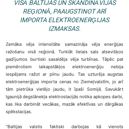
VISĀ BALTIJAS UN SKANDINĀVIJAS
REĢIONĀ, PAAUGSTINOT ARĪ
IMPORTA ELEKTROENERĢIJAS
IZMAKSAS.
Zemāka vēja intensitāte samazināja vēja enerģijas
ražošanu visā reģionā. Turklāt lielais sals atsevišķos
gadījumos burtiski sasaldēja vēja turbīnas. Tāpēc pat
piemērotiem laikapstākļos elektroenerģiju nebija
iespējams ražot ar pilnu jaudu. Tas uzturēja augstas
elektroenerģijas importa cenas no Ziemeļvalstīm, jo arī
tām pietrūka vietējo jaudu, it īpaši Somijā. Savukārt
Igaunijā degslānekļa elektrostacijās notika apkopes darbi,
kas lika darbināt vecākas, mazāk efektīvas un dārgākas
spēkstacijas.
“Baltijas valstis faktiski darbojas kā vienots