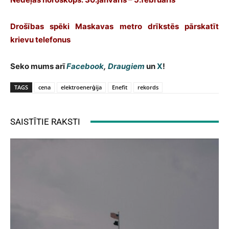
Drošības spēki Maskavas metro drīkstēs pārskatīt
krievu telefonus
Seko mums arī
Facebook
,
Draugiem
un
X
!
TAGS
cena
elektroenerģija
Enefit
rekords
SAISTĪTIE RAKSTI