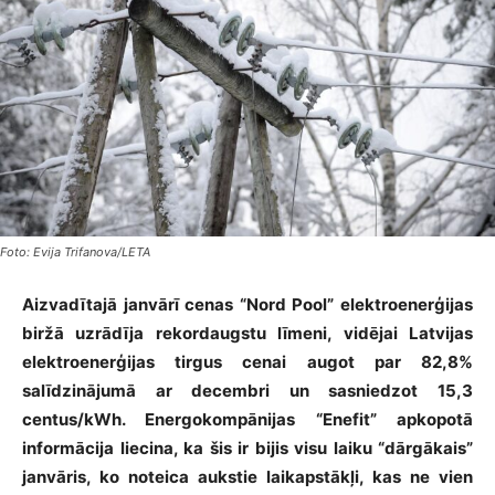
Foto: Evija Trifanova/LETA
Aizvadītajā janvārī cenas “Nord Pool” elektroenerģijas
biržā uzrādīja rekordaugstu līmeni, vidējai Latvijas
elektroenerģijas tirgus cenai augot par 82,8%
salīdzinājumā ar decembri un sasniedzot 15,3
centus/kWh. Energokompānijas “Enefit” apkopotā
informācija liecina, ka šis ir bijis visu laiku “dārgākais”
janvāris, ko noteica aukstie laikapstākļi, kas ne vien