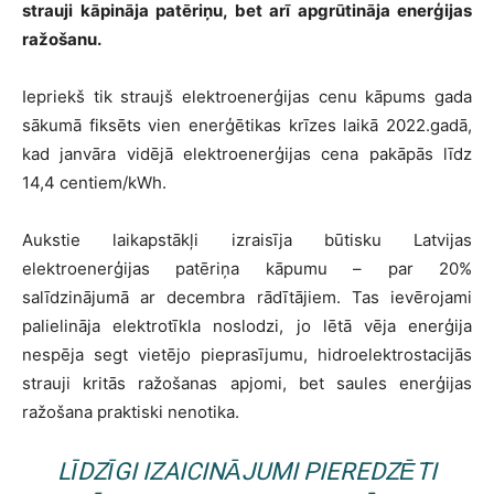
strauji kāpināja patēriņu, bet arī apgrūtināja enerģijas
ražošanu.
Iepriekš tik straujš elektroenerģijas cenu kāpums gada
sākumā fiksēts vien enerģētikas krīzes laikā 2022.gadā,
kad janvāra vidējā elektroenerģijas cena pakāpās līdz
14,4 centiem/kWh.
Aukstie laikapstākļi izraisīja būtisku Latvijas
elektroenerģijas patēriņa kāpumu – par 20%
salīdzinājumā ar decembra rādītājiem. Tas ievērojami
palielināja elektrotīkla noslodzi, jo lētā vēja enerģija
nespēja segt vietējo pieprasījumu, hidroelektrostacijās
strauji kritās ražošanas apjomi, bet saules enerģijas
ražošana praktiski nenotika.
LĪDZĪGI IZAICINĀJUMI PIEREDZĒTI