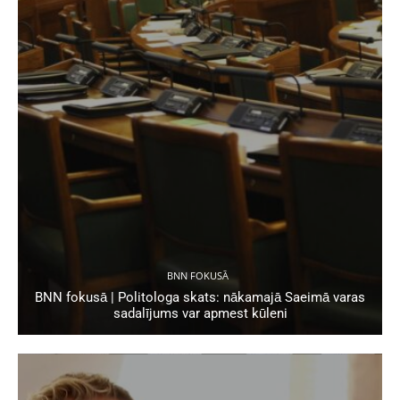
BNN FOKUSĀ
BNN fokusā | Politologa skats: nākamajā Saeimā varas
sadalījums var apmest kūleni