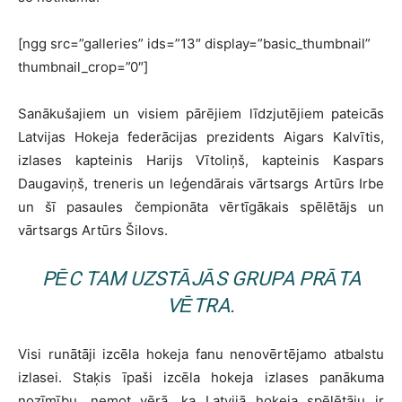
[ngg src=”galleries” ids=”13″ display=”basic_thumbnail”
thumbnail_crop=”0″]
Sanākušajiem un visiem pārējiem līdzjutējiem pateicās
Latvijas Hokeja federācijas prezidents Aigars Kalvītis,
izlases kapteinis Harijs Vītoliņš, kapteinis Kaspars
Daugaviņš, treneris un leģendārais vārtsargs Artūrs Irbe
un šī pasaules čempionāta vērtīgākais spēlētājs un
vārtsargs Artūrs Šilovs.
PĒC TAM UZSTĀJĀS GRUPA
PRĀTA
VĒTRA.
Visi runātāji izcēla hokeja fanu nenovērtējamo atbalstu
izlasei. Staķis īpaši izcēla hokeja izlases panākuma
nozīmību, ņemot vērā, ka Latvijā hokeja spēlētāju ir