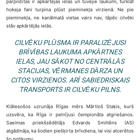
pārpildītas ir apkārtējās ielas un tuvējie laukumi, turklāt
hokeja fani turpina plūst pieminekļa virzienā. Ne pie
pieminekļa, ne kanālmalā vietas vairs nav, tāpēc cilvēki
stāv apkārtējās ielās.
CILVĒKU PLŪSMA IR PARALIZĒJUSI
BRĪVĪBAS LAUKUMA APKĀRTNES
IELAS, JAU SĀKOT NO CENTRĀLĀS
STACIJAS, VĒRMANES DĀRZA UN
CITOS VIRZIENOS. ARĪ SABIEDRISKAIS
TRANSPORTS IR CILVĒKU PILNS.
Klātesošos uzrunāja Rīgas mērs Mārtiņš Staķis, kurš
uzsvēra, ka Rīga ir pelnījusi čempionāta atgriešanos.
Saeimas priekšsēdētājs Edvards Smiltēns (AS)
atgādināja, ka šodien piešķirta brīvdiena, lai visi atcerētos
šo notikumu.