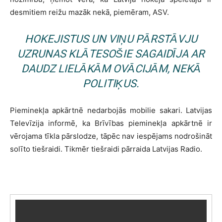
desmitiem reižu mazāk nekā, piemēram, ASV.
HOKEJISTUS UN VIŅU PĀRSTĀVJU
UZRUNAS KLĀTESOŠIE SAGAIDĪJA AR
DAUDZ LIELĀKĀM OVĀCIJĀM, NEKĀ
POLITIĶUS.
Pieminekļa apkārtnē nedarbojās mobilie sakari. Latvijas
Televīzija informē, ka Brīvības pieminekļa apkārtnē ir
vērojama tīkla pārslodze, tāpēc nav iespējams nodrošināt
solīto tiešraidi. Tikmēr tiešraidi pārraida Latvijas Radio.