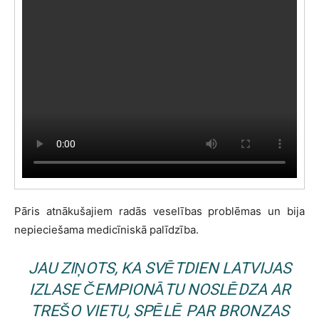
Pāris atnākušajiem radās veselības problēmas un bija
nepieciešama medicīniskā palīdzība.
JAU ZIŅOTS, KA SVĒTDIEN LATVIJAS
IZLASE ČEMPIONĀTU NOSLĒDZA AR
TREŠO VIETU, SPĒLĒ PAR BRONZAS