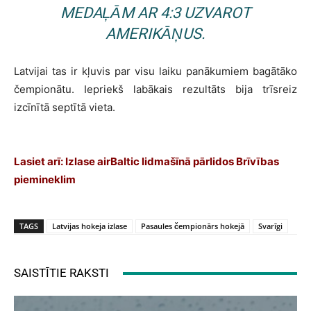
MEDAĻĀM AR 4:3 UZVAROT
AMERIKĀŅUS.
Latvijai tas ir kļuvis par visu laiku panākumiem bagātāko
čempionātu. Iepriekš labākais rezultāts bija trīsreiz
izcīnītā septītā vieta.
Lasiet arī:
Izlase airBaltic lidmašīnā pārlidos Brīvības
piemineklim
TAGS
Latvijas hokeja izlase
Pasaules čempionārs hokejā
Svarīgi
SAISTĪTIE RAKSTI