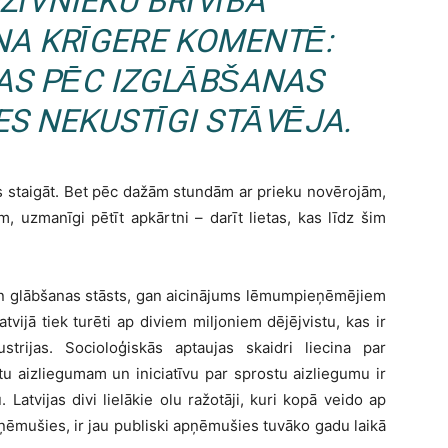
ZĪVNIEKU BRĪVĪBA”
NA KRĪGERE KOMENTĒ:
AS PĒC IZGLĀBŠANAS
ES NEKUSTĪGI STĀVĒJA.
ms staigāt. Bet pēc dažām stundām ar prieku novērojām,
, uzmanīgi pētīt apkārtni – darīt lietas, kas līdz šim
 gan glābšanas stāsts, gan aicinājums lēmumpieņēmējiem
atvijā tiek turēti ap diviem miljoniem dējējvistu, kas ir
rijas. Socioloģiskās aptaujas skaidri liecina par
tu aizliegumam un iniciatīvu par sprostu aizliegumu ir
 Latvijas divi lielākie olu ražotāji, kuri kopā veido ap
pņēmušies, ir jau publiski apņēmušies tuvāko gadu laikā