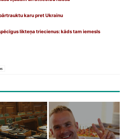
 pārtrauktu karu pret Ukrainu
pēcīgus likteņa triecienus: kāds tam iemesls
as