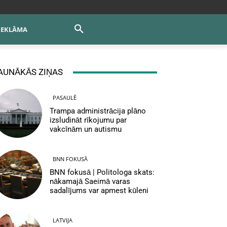
REKLĀMA
AUNĀKĀS ZIŅAS
PASAULĒ
Trampa administrācija plāno
izsludināt rīkojumu par
vakcīnām un autismu
BNN FOKUSĀ
BNN fokusā | Politologa skats:
nākamajā Saeimā varas
sadalījums var apmest kūleni
LATVIJA