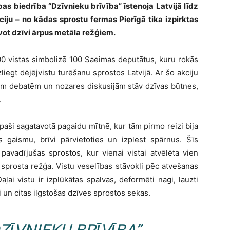
bas biedrība “Dzīvnieku brīvība” īstenoja Latvijā līdz
iju – no kādas sprostu fermas Pierīgā tika izpirktas
īvot dzīvi ārpus metāla režģiem.
 100 vistas simbolizē 100 Saeimas deputātus, kuru rokās
iegt dējējvistu turēšanu sprostos Latvijā. Ar šo akciju
skām debatēm un nozares diskusijām stāv dzīvas būtnes,
.
īpaši sagatavotā pagaidu mītnē, kur tām pirmo reizi bija
gaismu, brīvi pārvietoties un izplest spārnus. Šīs
pavadījušas sprostos, kur vienai vistai atvēlēta vien
 sprosta režģa. Vistu veselības stāvokli pēc atvešanas
ļai vistu ir izplūkātas spalvas, deformēti nagi, lauzti
i un citas ilgstošas dzīves sprostos sekas.