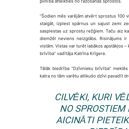
pilnībā atteikties no ražošanas sprostos.
“Šodien mēs varējām atvērt sprostus 100 v
staigāt, izplest spārnus un sajust zemi z
saspiestas uz sprostu režģiem. Taču aiz ka
diemžēl neviens neizglābs. Risinājums ir
vistām. Vistas var turēt labākos apstākļos –
brīvība” vadītāja Katrīna Krīgere.
Tālāk biedrība “Dzīvnieku brīvība” meklē
katra no tām varētu atlikušo dzīvi pavadīt d
CILVĒKI, KURI VĒ
NO SPROSTIEM I
AICINĀTI PIETEI