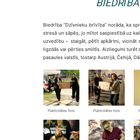
BIEDRĪB
Biedrība “Dzīvnieku brīvība” norāda, ka sp
stresā un sāpēs, jo mītot saspiestībā uz ka
uzvedību – staigāt, pētīt apkārtni, vicināt
ligzdās vai pērties smiltīs. Aizliegumi turēt
pasaules valstīs, tostarp Austrijā, Čehijā, D
Publicitātes foto
Publicitātes foto