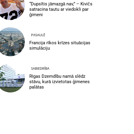
“Dupsītis jāmazgā nav,” – Kivičs
satracina tautu ar viedokli par
ģimeni
PASAULĒ
Francija rīkos krīzes situācijas
simulāciju
SABIEDRĪBA
Rīgas Dzemdību namā slēdz
stāvu, kurā izvietotas ģimenes
palātas