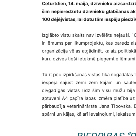
Ceturtdien, 14. maijā, dzīvnieku aizsardzī
šim nepieredzētu dzīvnieku glābšanas akc
100 dējējvistas, lai dotu tām iespēju piedz
Izglābto vistu skaits nav izvēlēts nejauši.
ir lēmums par likumprojektu, kas paredz aizl
organizācija vēlas atgādināt, ka aiz politi
kuru dzīves tieši ietekmē pieņemtie lēmumi
Tūlīt pēc izpirkšanas vistas tika nogādātas 
iespēja sajust zemi zem kājām un saules 
divgadīgās vistas līdz šim visu mūžu bija 
aptuveni A4 papīra lapas izmēra platība uz
pārbaudīja veterinārārste Jana Tipovska. Da
spārni un kājas, kā arī ievainojumi, iekaisum