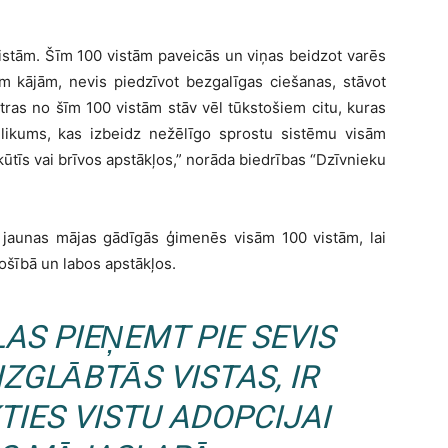
istām. Šīm 100 vistām paveicās un viņas beidzot varēs
em kājām, nevis piedzīvot bezgalīgas ciešanas, stāvot
tras no šīm 100 vistām stāv vēl tūkstošiem citu, kuras
 likums, kas izbeidz nežēlīgo sprostu sistēmu visām
 kūtīs vai brīvos apstākļos,” norāda biedrības “Dzīvnieku
s jaunas mājas gādīgās ģimenēs visām 100 vistām, lai
rošībā un labos apstākļos.
LAS PIEŅEMT PIE SEVIS
ZGLĀBTĀS VISTAS, IR
KTIES VISTU ADOPCIJAI