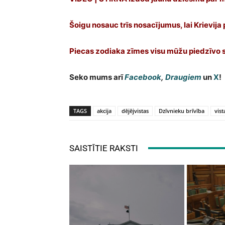
Šoigu nosauc trīs nosacījumus, lai Krievija
Piecas zodiaka zīmes visu mūžu piedzīvo s
Seko mums arī
Facebook
,
Draugiem
un
X
!
TAGS
akcija
dējējvistas
Dzīvnieku brīvība
vist
SAISTĪTIE RAKSTI