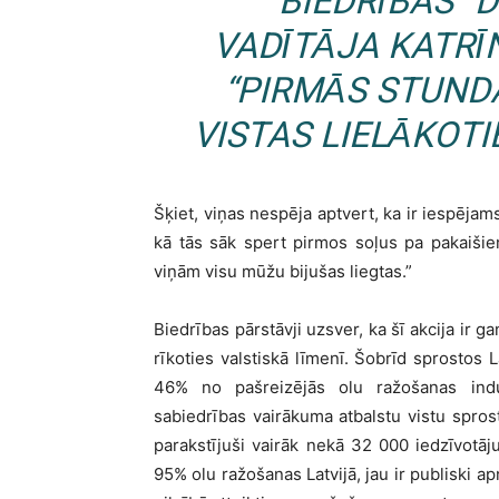
BIEDRĪBAS “D
VADĪTĀJA KATRĪ
“PIRMĀS STUND
VISTAS LIELĀKOTI
Šķiet, viņas nespēja aptvert, ka ir iespēja
kā tās sāk spert pirmos soļus pa pakaišiem
viņām visu mūžu bijušas liegtas.”
Biedrības pārstāvji uzsver, ka šī akcija ir
rīkoties valstiskā līmenī. Šobrīd sprostos L
46% no pašreizējās olu ražošanas indust
sabiedrības vairākuma atbalstu vistu spros
parakstījuši vairāk nekā 32 000 iedzīvotāju.
95% olu ražošanas Latvijā, jau ir publiski a