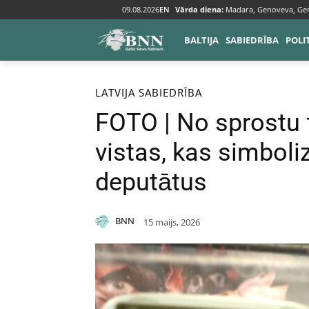
09.08.2026
EN
Vārda diena:
Madara, Genoveva, Ge
BALTIJA
SABIEDRĪBA
POLI
Sākums
Baltija
Latvija
LATVIJA
SABIEDRĪBA
FOTO | No sprostu 
vistas, kas simbol
deputātus
BNN
15 maijs, 2026