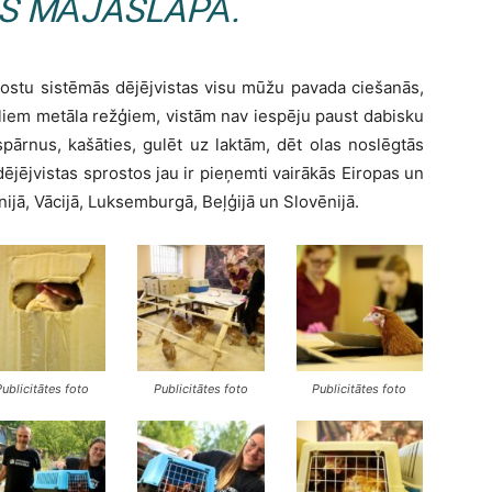
AS MĀJASLAPĀ.
rostu sistēmās dējējvistas visu mūžu pavada ciešanās,
iliem metāla režģiem, vistām nav iespēju paust dabisku
 spārnus, kašāties, gulēt uz laktām, dēt olas noslēgtās
 dējējvistas sprostos jau ir pieņemti vairākās Eiropas un
ānijā, Vācijā, Luksemburgā, Beļģijā un Slovēnijā.
Publicitātes foto
Publicitātes foto
Publicitātes foto