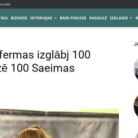
novefa
TIKA
BIZNESS
INTERVIJAS
BNN FOKUSĀ
PASAULĒ
IZKLAIDE
J
fermas izglābj 100
izē 100 Saeimas