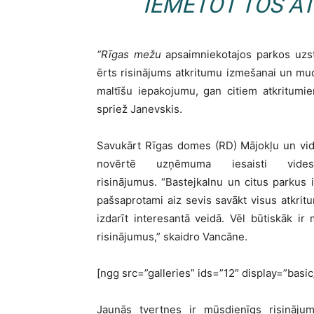
IEMETOT TOS A
“Rīgas mežu
apsaimniekotajos parkos uzst
ērts risinājums atkritumu izmešanai un mud
maltīšu iepakojumu, gan citiem atkritumie
spriež Janevskis.
Savukārt Rīgas domes (RD) Mājokļu un vid
novērtē uzņēmuma iesaisti vides 
risinājumus. “Bastejkalnu un citus parkus ie
pašsaprotami aiz sevis savākt visus atkrit
izdarīt interesantā veidā. Vēl būtiskāk ir
risinājumus,” skaidro Vancāne.
[ngg src=”galleries” ids=”12″ display=”bas
Jaunās tvertnes ir mūsdienīgs risināju