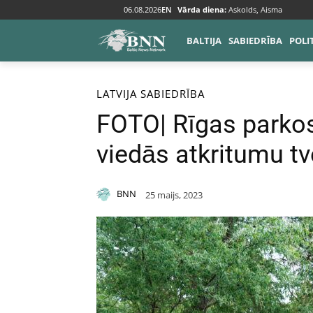
06.08.2026
EN
Vārda diena:
Askolds, Aisma
BALTIJA
SABIEDRĪBA
POLI
Sākums
Baltija
Latvija
LATVIJA
SABIEDRĪBA
FOTO| Rīgas parkos
viedās atkritumu t
BNN
25 maijs, 2023