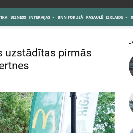
TIKA
BIZNESS
INTERVIJAS
BNN FOKUSĀ
PASAULĒ
IZKLAIDE
J
 uzstādītas pirmās
vertnes