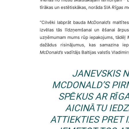
tīrākas un estētiskākas, norāda SIA
Rīgas m
“Cilvēki labprāt bauda
McDonald’s
maltītes
izvēlas tās līdzņemšanai un ēšanai ārpus
uzņēmumam mums rūp iepakojums, tādēļ
dažādus risinājumus, kas samazina ie
McDonald’s
vadītājs Baltijas valstīs Vladimi
JANEVSKIS 
MCDONALD’S
PIRM
SPĒKUS AR
RĪG
AICINĀTU IEDZ
ATTIEKTIES PRET 