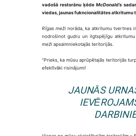
vadošā restorānu ķēde
McDonald’s
sadar
viedas, jaunas fukncionalitātes atkritumu 
Rīgas meži
norāda, ka atkritumu tvertnes i
nodrošinot gudru un ilgtspējīgu atkritu
meži
apsaimniekotajās teritorijās.
“Prieks, ka mūsu aprūpētajās teritorijās tur
efektīvāki risinājumi!
JAUNĀS URNAS
IEVĒROJAM
DARBINIE
Vienas no mūsu skaistākajām teritorijām – 