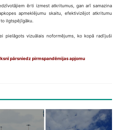
edzīvotājiem ērti izmest atkritumus, gan arī samazina
kopes apmeklējumu skaitu, efektivizējot atkritumu
o ilgtspējīgāku.
ei pielāgots vizuālais noformējums, ko kopā radījuši
ksnī pārsniedz pirmspandēmijas apjomu