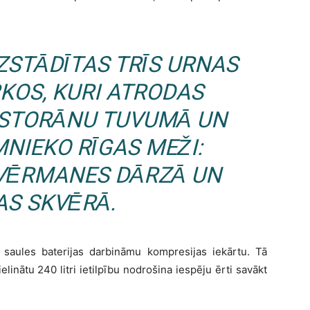
UZSTĀDĪTAS TRĪS URNAS
KOS, KURI ATRODAS
STORĀNU TUVUMĀ UN
MNIEKO
RĪGAS MEŽI
:
 VĒRMANES DĀRZĀ UN
AS SKVĒRĀ.
r saules baterijas darbināmu kompresijas iekārtu. Tā
linātu 240 litri ietilpību nodrošina iespēju ērti savākt