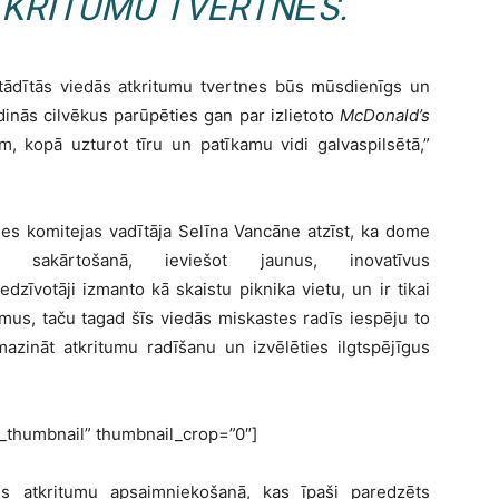
TKRITUMU TVERTNĒS.
ādītās viedās atkritumu tvertnes būs mūsdienīgs un
inās cilvēkus parūpēties gan par izlietoto
McDonald’s
m, kopā uzturot tīru un patīkamu vidi galvaspilsētā,”
es komitejas vadītāja Selīna Vancāne atzīst, ka dome
sakārtošanā, ieviešot jaunus, inovatīvus
dzīvotāji izmanto kā skaistu piknika vietu, un ir tikai
umus, taču tagad šīs viedās miskastes radīs iespēju to
 mazināt atkritumu radīšanu un izvēlēties ilgtspējīgus
ic_thumbnail” thumbnail_crop=”0″]
ms atkritumu apsaimniekošanā, kas īpaši paredzēts