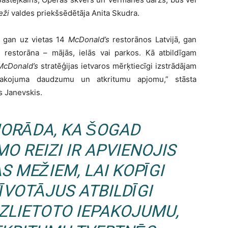
eži
valdes priekšsēdētāja Anita Skudra.
 gan uz vietas 14
McDonald’s
restorānos Latvijā, gan
 restorāna – mājās, ielās vai parkos. Kā atbildīgam
McDonald’s
stratēģijas ietvaros mērķtiecīgi izstrādājam
pakojuma daudzumu un atkritumu apjomu,” stāsta
rs Janevskis.
NORĀDA, KA ŠOGAD
O REIZI IR APVIENOJIS
AS MEŽIEM,
LAI KOPĪGI
ĪVOTĀJUS ATBILDĪGI
IZLIETOTO IEPAKOJUMU,