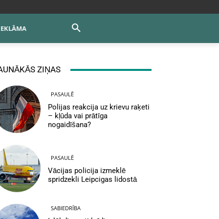
REKLĀMA
AUNĀKĀS ZIŅAS
PASAULĒ
Polijas reakcija uz krievu raķeti
– kļūda vai prātīga
nogaidīšana?
PASAULĒ
Vācijas policija izmeklē
spridzekli Leipcigas lidostā
SABIEDRĪBA