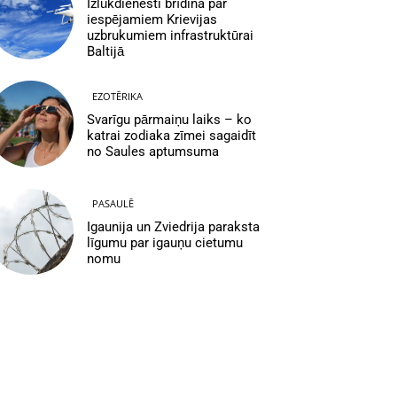
Izlūkdienesti brīdina par
iespējamiem Krievijas
uzbrukumiem infrastruktūrai
Baltijā
EZOTĒRIKA
Svarīgu pārmaiņu laiks – ko
katrai zodiaka zīmei sagaidīt
no Saules aptumsuma
PASAULĒ
Igaunija un Zviedrija paraksta
līgumu par igauņu cietumu
nomu