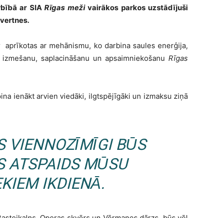
bībā ar SIA
Rīgas meži
vairākos parkos uzstādījuši
tvertnes.
r aprīkotas ar mehānismu, ko darbina saules enerģija,
mu izmešanu, saplacināšanu un apsaimniekošanu
Rīgas
pina ienākt arvien viedāki, ilgtspējīgāki un izmaksu ziņā
 VIENNOZĪMĪGI BŪS
S ATSPAIDS MŪSU
KIEM IKDIENĀ.
Bastejkalns, Operas skvērs un Vērmanes dārzs, būs vēl