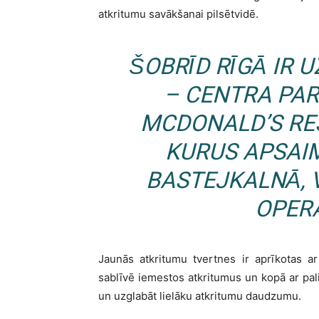
atkritumu savākšanai pilsētvidē.
ŠOBRĪD RĪGĀ IR 
– CENTRA PAR
MCDONALD’S
RE
KURUS APSAI
BASTEJKALNĀ,
OPER
Jaunās atkritumu tvertnes ir aprīkotas a
sablīvē iemestos atkritumus un kopā ar palie
un uzglabāt lielāku atkritumu daudzumu.