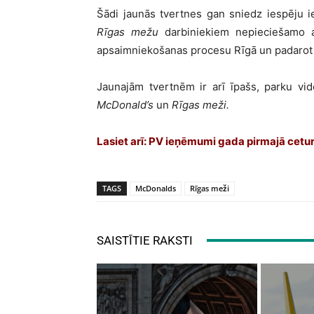
Šādi jaunās tvertnes gan sniedz iespēju i
Rīgas mežu
darbiniekiem nepieciešamo ap
apsaimniekošanas procesu Rīgā un padarot t
Jaunajām tvertnēm ir arī īpašs, parku vid
McDonald’s
un
Rīgas meži.
Lasiet arī:
PV ieņēmumi gada pirmajā cetur
TAGS
McDonalds
Rīgas meži
SAISTĪTIE RAKSTI