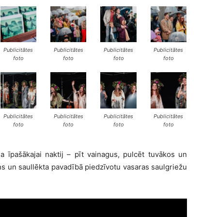
Publicitātes
Publicitātes
Publicitātes
Publicitātes
foto
foto
foto
foto
Publicitātes
Publicitātes
Publicitātes
Publicitātes
foto
foto
foto
foto
a īpašākajai naktij – pīt vainagus, pulcēt tuvākos un
uns un saullēkta pavadībā piedzīvotu vasaras saulgriežu