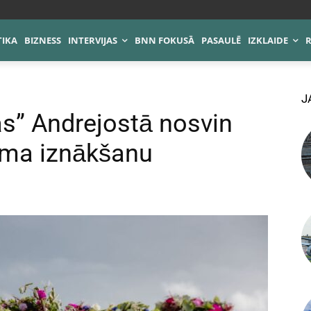
TIKA
BIZNESS
INTERVIJAS
BNN FOKUSĀ
PASAULĒ
IZKLAIDE
J
s” Andrejostā nosvin
uma iznākšanu