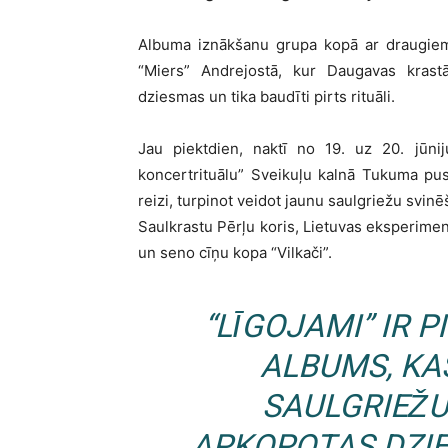
Albuma iznākšanu grupa kopā ar draugiem
“Miers” Andrejostā, kur Daugavas krast
dziesmas un tika baudīti pirts rituāli.
Jau piektdien, naktī no 19. uz 20. jūnij
koncertrituālu” Sveikuļu kalnā Tukuma pus
reizi, turpinot veidot jaunu saulgriežu svin
Saulkrastu Pērļu koris, Lietuvas eksperiment
un seno cīņu kopa “Vilkači”.
“LĪGOJAMI” IR 
ALBUMS, KAS
SAULGRIEŽU
APKOPOTAS DZI