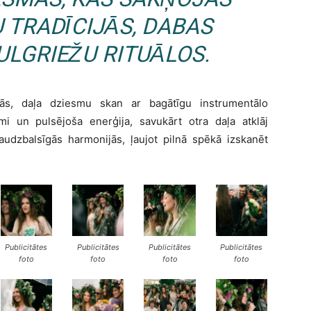
 TRADĪCIJĀS, DABAS
ULGRIEŽU RITUĀLOS.
ņās, daļa dziesmu skan ar bagātīgu instrumentālo
mi un pulsējoša enerģija, savukārt otra daļa atklāj
daudzbalsīgās harmonijās, ļaujot pilnā spēkā izskanēt
Publicitātes
Publicitātes
Publicitātes
Publicitātes
foto
foto
foto
foto