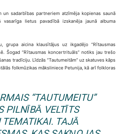
 un sadarbības partneriem atzīmēja kopienas saunā
ā vasarīga lietus pavadībā izskanēja jaunā albuma
u, grupa aicina klausītājus uz ikgadējo “Rītausmas
ē. Šogad “Rītausmas koncertrituāls” notiks jau trešo
ēšanas tradīciju. Līdzās “Tautumeitām” uz skatuves kāps
ālās folkmūzikas māksliniece Petunija, kā arī folkloras
PIRMAIS “TAUTUMEITU”
 PILNĪBĀ VELTĪTS
 TEMATIKAI. TAJĀ
ESMAS, KAS SAKŅOJAS