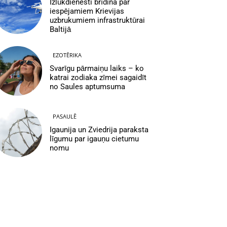
Izlūkdienesti brīdina par
iespējamiem Krievijas
uzbrukumiem infrastruktūrai
Baltijā
EZOTĒRIKA
Svarīgu pārmaiņu laiks – ko
katrai zodiaka zīmei sagaidīt
no Saules aptumsuma
PASAULĒ
Igaunija un Zviedrija paraksta
līgumu par igauņu cietumu
nomu