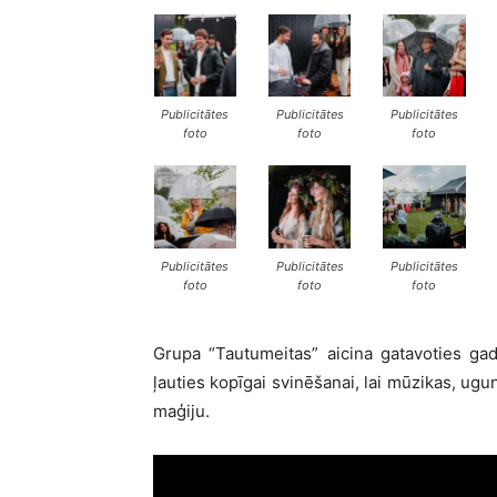
Publicitātes
Publicitātes
Publicitātes
foto
foto
foto
Publicitātes
Publicitātes
Publicitātes
foto
foto
foto
Grupa “Tautumeitas” aicina gatavoties gad
ļauties kopīgai svinēšanai, lai mūzikas, ug
maģiju.