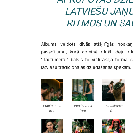
LATVIEŠU JĀŅU
RITMOS UN SA
Albums veidots divās atšķirīgās noska
pavadījumu, kurā dominē rituāli deju rit
“Tautumeitu” balsis to vistīrākajā formā 
latviešu tradicionālās dziedāšanas spēkam.
Publicitātes
Publicitātes
Publicitātes
foto
foto
foto