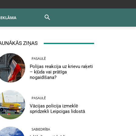
REKLĀMA
AUNĀKĀS ZIŅAS
PASAULĒ
Polijas reakcija uz krievu raķeti
– kļūda vai prātīga
nogaidīšana?
PASAULĒ
Vācijas policija izmeklē
spridzekli Leipcigas lidostā
SABIEDRĪBA