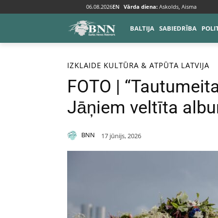
06.08.2026
EN
Vārda diena:
Askolds, Aisma
BALTIJA
SABIEDRĪBA
POLI
Sākums
Izklaide
IZKLAIDE
KULTŪRA & ATPŪTA
LATVIJA
FOTO | “Tautumeita
Jāņiem veltīta alb
BNN
17 jūnijs, 2026