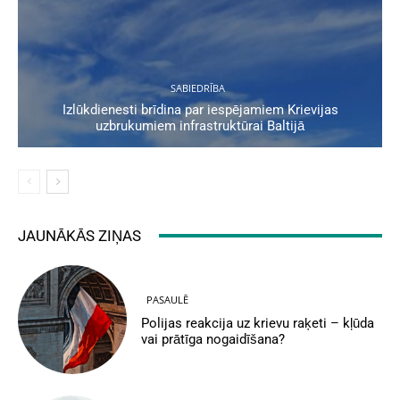
SABIEDRĪBA
Izlūkdienesti brīdina par iespējamiem Krievijas
uzbrukumiem infrastruktūrai Baltijā
JAUNĀKĀS ZIŅAS
PASAULĒ
Polijas reakcija uz krievu raķeti – kļūda
vai prātīga nogaidīšana?