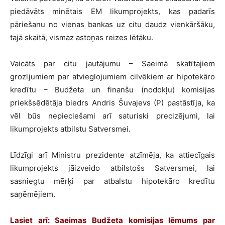
piedāvāts minētais EM likumprojekts, kas padarīs
pāriešanu no vienas bankas uz citu daudz vienkāršāku,
tajā skaitā, vismaz astoņas reizes lētāku.
Vaicāts par citu jautājumu – Saeimā skatītajiem
grozījumiem par atvieglojumiem cilvēkiem ar hipotekāro
kredītu – Budžeta un finanšu (nodokļu) komisijas
priekšsēdētāja biedrs Andris Šuvajevs (P) pastāstīja, ka
vēl būs nepieciešami arī saturiski precizējumi, lai
likumprojekts atbilstu Satversmei.
Līdzīgi arī Ministru prezidente atzīmēja, ka attiecīgais
likumprojekts jāizveido atbilstošs Satversmei, lai
sasniegtu mērķi par atbalstu hipotekāro kredītu
saņēmējiem.
Lasiet arī:
Saeimas Budžeta komisijas lēmums par