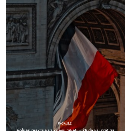
PASAULĒ
Polijas reakcija uz krievu raķeti – kļūda vai prātīga