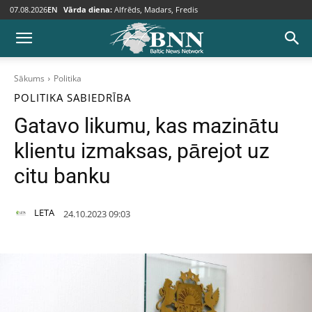
07.08.2026
EN
Vārda diena:
Alfrēds, Madars, Fredis
Sākums
Politika
POLITIKA
SABIEDRĪBA
Gatavo likumu, kas mazinātu
klientu izmaksas, pārejot uz
citu banku
LETA
24.10.2023 09:03