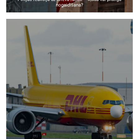
nogaidīšana?