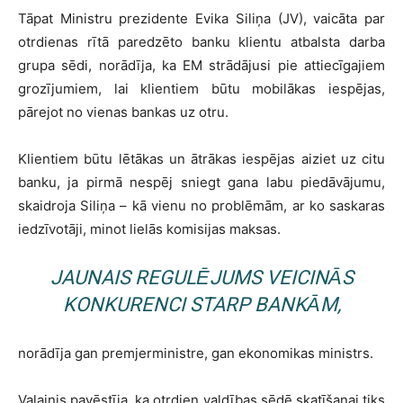
Tāpat Ministru prezidente Evika Siliņa (JV), vaicāta par
otrdienas rītā paredzēto banku klientu atbalsta darba
grupa sēdi, norādīja, ka EM strādājusi pie attiecīgajiem
grozījumiem, lai klientiem būtu mobilākas iespējas,
pārejot no vienas bankas uz otru.
Klientiem būtu lētākas un ātrākas iespējas aiziet uz citu
banku, ja pirmā nespēj sniegt gana labu piedāvājumu,
skaidroja Siliņa – kā vienu no problēmām, ar ko saskaras
iedzīvotāji, minot lielās komisijas maksas.
JAUNAIS REGULĒJUMS VEICINĀS
KONKURENCI STARP BANKĀM,
norādīja gan premjerministre, gan ekonomikas ministrs.
Valainis pavēstīja, ka otrdien valdības sēdē skatīšanai tiks