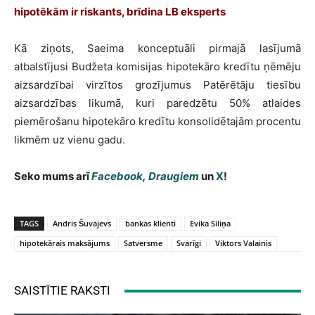
hipotēkām ir riskants, brīdina LB eksperts
Kā ziņots, Saeima konceptuāli pirmajā lasījumā
atbalstījusi Budžeta komisijas hipotekāro kredītu ņēmēju
aizsardzībai virzītos grozījumus Patērētāju tiesību
aizsardzības likumā, kuri paredzētu 50% atlaides
piemērošanu hipotekāro kredītu konsolidētajām procentu
likmēm uz vienu gadu.
Seko mums arī
Facebook
,
Draugiem
un
X
!
TAGS
Andris Šuvajevs
bankas klienti
Evika Siliņa
hipotekārais maksājums
Satversme
Svarīgi
Viktors Valainis
SAISTĪTIE RAKSTI