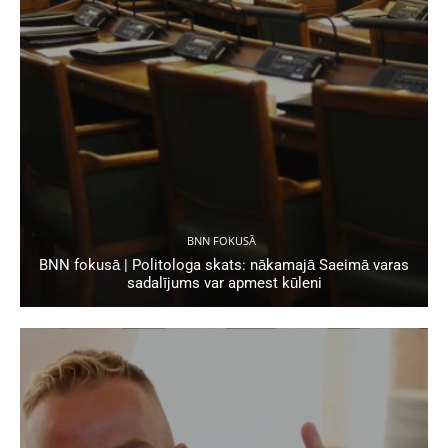
BNN FOKUSĀ
BNN fokusā | Politologa skats: nākamajā Saeimā varas
sadalījums var apmest kūleni