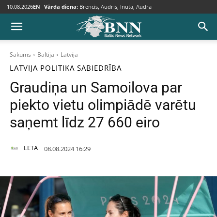
10.08.2026
EN
Vārda diena:
Brencis, Audris, Inuta, Audra
Sākums
Baltija
Latvija
LATVIJA
POLITIKA
SABIEDRĪBA
Graudiņa un Samoilova par
piekto vietu olimpiādē varētu
saņemt līdz 27 660 eiro
LETA
08.08.2024 16:29