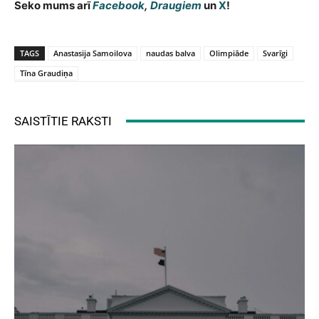
Seko mums arī
Facebook
,
Draugiem
un
X
!
TAGS
Anastasija Samoilova
naudas balva
Olimpiāde
Svarīgi
Tīna Graudiņa
SAISTĪTIE RAKSTI