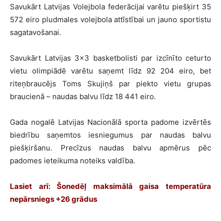
Savukārt Latvijas Volejbola federācijai varētu piešķirt 35
572 eiro pludmales volejbola attīstībai un jauno sportistu
sagatavošanai.
Savukārt Latvijas 3×3 basketbolisti par izcīnīto ceturto
vietu olimpiādē varētu saņemt līdz 92 204 eiro, bet
riteņbraucējs Toms Skujiņš par piekto vietu grupas
braucienā – naudas balvu līdz 18 441 eiro.
Gada nogalē Latvijas Nacionālā sporta padome izvērtēs
biedrību saņemtos iesniegumus par naudas balvu
piešķiršanu. Precīzus naudas balvu apmērus pēc
padomes ieteikuma noteiks valdība.
Lasiet arī:
Šonedēļ maksimālā gaisa temperatūra
nepārsniegs +26 grādus