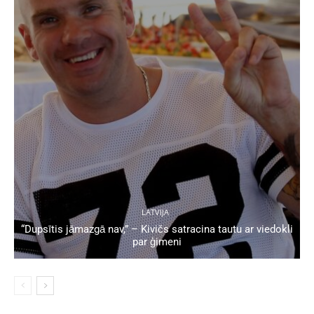
LATVIJA
“Dupsītis jāmazgā nav,” – Kivičs satracina tautu ar viedokli
par ģimeni