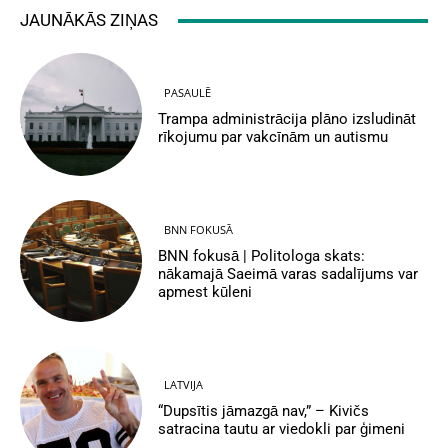
JAUNĀKĀS ZIŅAS
PASAULĒ
Trampa administrācija plāno izsludināt
rīkojumu par vakcīnām un autismu
BNN FOKUSĀ
BNN fokusā | Politologa skats:
nākamajā Saeimā varas sadalījums var
apmest kūleni
LATVIJA
“Dupsītis jāmazgā nav,” – Kivičs
satracina tautu ar viedokli par ģimeni